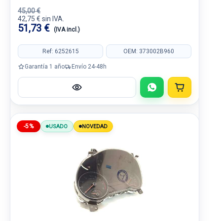
45,00 €
42,75 € sin IVA.
51,73 €
(IVA incl.)
Ref: 6252615
OEM: 373002B960
Garantía 1 año
Envío 24-48h
-5%
USADO
NOVEDAD