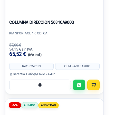
COLUMNA DIRECCION 56310A9000
KIA SPORTAGE 1.6 GDI CAT
57,00 €
54,15 € sin IVA.
65,52 €
(IVA incl.)
Ref: 6252689
OEM: 56310A9000
Garantía 1 año
Envío 24-48h
-5%
USADO
NOVEDAD