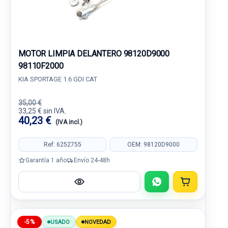
MOTOR LIMPIA DELANTERO 98120D9000
98110F2000
KIA SPORTAGE 1.6 GDI CAT
35,00 €
33,25 € sin IVA.
40,23 €
(IVA incl.)
Ref: 6252755
OEM: 98120D9000
Garantía 1 año
Envío 24-48h
-5%
USADO
NOVEDAD