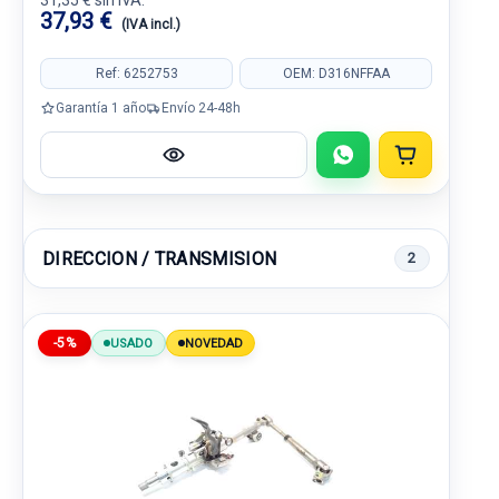
31,35 € sin IVA.
37,93 €
(IVA incl.)
Ref: 6252753
OEM: D316NFFAA
Garantía 1 año
Envío 24-48h
DIRECCION / TRANSMISION
2
-5%
USADO
NOVEDAD