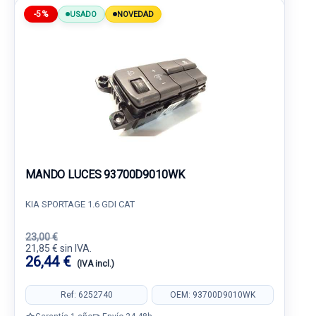
-5%
USADO
NOVEDAD
MANDO LUCES 93700D9010WK
KIA SPORTAGE 1.6 GDI CAT
23,00 €
21,85 € sin IVA.
26,44 €
(IVA incl.)
Ref: 6252740
OEM: 93700D9010WK