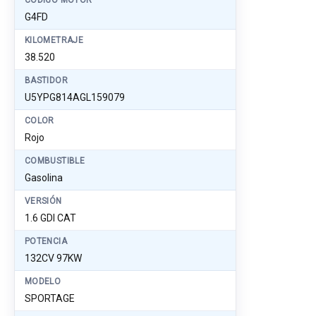
CÓDIGO MOTOR
G4FD
KILOMETRAJE
38.520
BASTIDOR
U5YPG814AGL159079
COLOR
Rojo
COMBUSTIBLE
Gasolina
VERSIÓN
1.6 GDI CAT
POTENCIA
132CV 97KW
MODELO
SPORTAGE