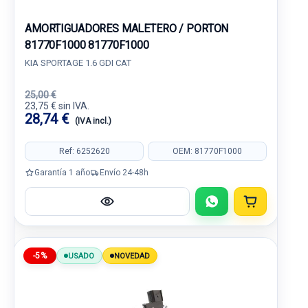
AMORTIGUADORES MALETERO / PORTON
81770F1000 81770F1000
KIA SPORTAGE 1.6 GDI CAT
25,00 €
23,75 € sin IVA.
28,74 €
(IVA incl.)
Ref: 6252620
OEM: 81770F1000
Garantía 1 año
Envío 24-48h
-5%
USADO
NOVEDAD