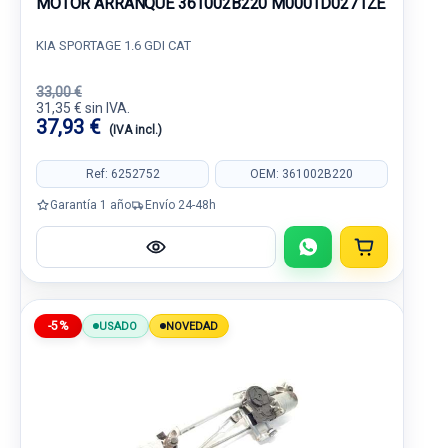
MOTOR ARRANQUE 361002B220 M000TD0271ZE
KIA SPORTAGE 1.6 GDI CAT
33,00 €
31,35 € sin IVA.
37,93 €
(IVA incl.)
Ref: 6252752
OEM: 361002B220
Garantía 1 año
Envío 24-48h
-5%
USADO
NOVEDAD