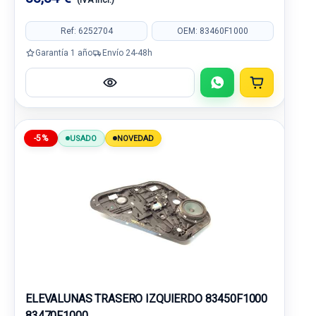
(IVA incl.)
Ref: 6252704
OEM: 83460F1000
Garantía 1 año
Envío 24-48h
-5%
USADO
NOVEDAD
ELEVALUNAS TRASERO IZQUIERDO 83450F1000
83470F1000