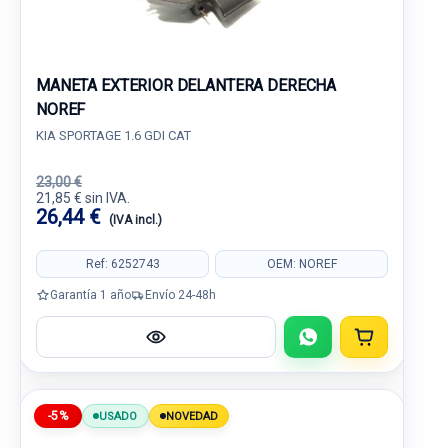
MANETA EXTERIOR DELANTERA DERECHA
NOREF
KIA SPORTAGE 1.6 GDI CAT
23,00 €
21,85 € sin IVA.
26,44 €
(IVA incl.)
Ref: 6252743
OEM: NOREF
Garantía 1 año
Envío 24-48h
-5%
USADO
NOVEDAD