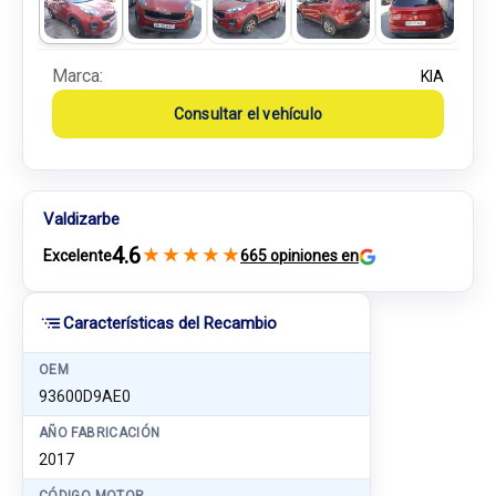
Marca:
KIA
Consultar el vehículo
Valdizarbe
4.6
★
★
★
★
★
Excelente
665 opiniones en
Características del Recambio
OEM
93600D9AE0
AÑO FABRICACIÓN
2017