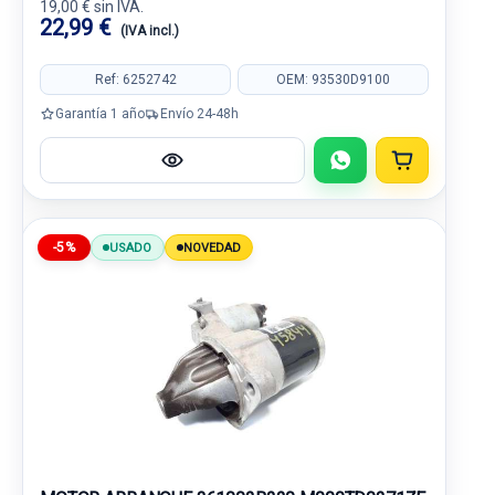
19,00 € sin IVA.
22,99 €
(IVA incl.)
Ref: 6252742
OEM: 93530D9100
Garantía 1 año
Envío 24-48h
-5%
USADO
NOVEDAD