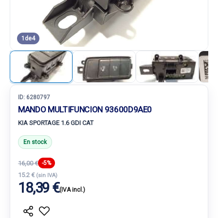
1
de
4
ID:
6280797
MANDO MULTIFUNCION 93600D9AE0
KIA SPORTAGE 1.6 GDI CAT
En stock
16,00 €
-5%
15.2 €
(sin IVA)
18,39 €
(IVA incl.)