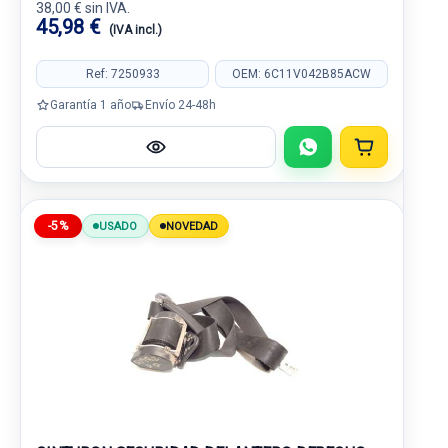
38,00 € sin IVA.
45,98 €
(IVA incl.)
Ref: 7250933
OEM: 6C11V042B85ACW
Garantía 1 año
Envío 24-48h
-5%
USADO
NOVEDAD