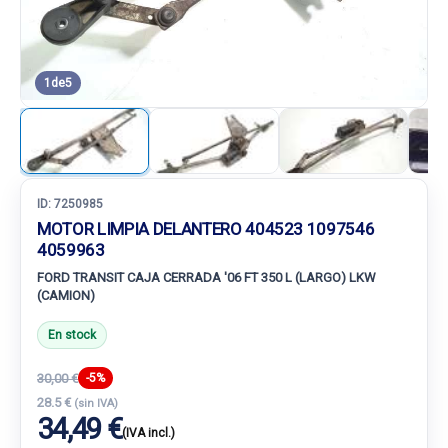
1
de
5
ID:
7250985
MOTOR LIMPIA DELANTERO 404523 1097546
4059963
FORD TRANSIT CAJA CERRADA '06 FT 350 L (LARGO) LKW
(CAMION)
En stock
30,00 €
-5%
28.5 €
(sin IVA)
34,49 €
(IVA incl.)