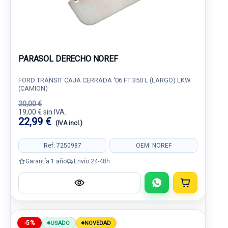
PARASOL DERECHO NOREF
FORD TRANSIT CAJA CERRADA '06 FT 350 L (LARGO) LKW
(CAMION)
20,00 €
19,00 € sin IVA.
22,99 €
(IVA incl.)
Ref: 7250987
OEM: NOREF
Garantía 1 año
Envío 24-48h
-5%
USADO
NOVEDAD