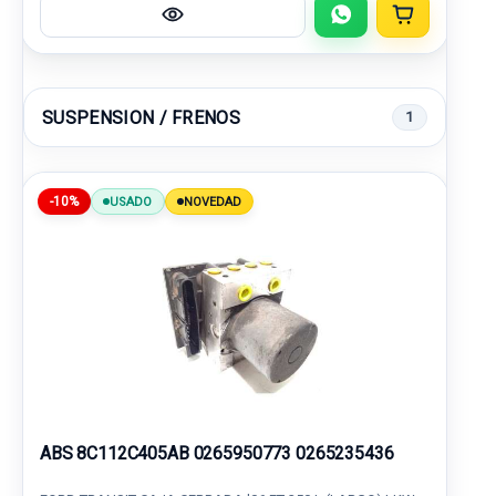
SUSPENSION / FRENOS
1
-10%
USADO
NOVEDAD
ABS 8C112C405AB 0265950773 0265235436