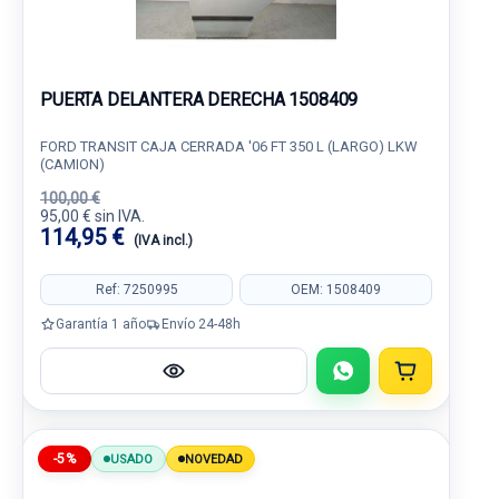
PUERTA DELANTERA DERECHA 1508409
FORD TRANSIT CAJA CERRADA '06 FT 350 L (LARGO) LKW
(CAMION)
100,00 €
95,00 € sin IVA.
114,95 €
(IVA incl.)
Ref: 7250995
OEM: 1508409
Garantía 1 año
Envío 24-48h
-5%
USADO
NOVEDAD