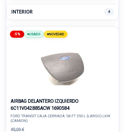
INTERIOR
4
-5%
USADO
NOVEDAD
AIRBAG DELANTERO IZQUIERDO
6C11V042B85ACW 1690584
FORD TRANSIT CAJA CERRADA '06 FT 350 L (LARGO) LKW
(CAMION)
40,00 €