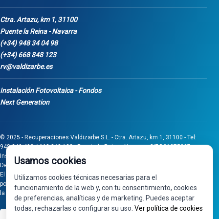
Ctra. Artazu, km 1, 31100
Puente la Reina - Navarra
(+34) 948 34 04 98
(+34) 668 848 123
rv@valdizarbe.es
Instalación Fotovoltaica - Fondos
Next Generation
© 2025 - Recuperaciones Valdizarbe S.L. - Ctra. Artazu, km 1, 31100 - Tel:
948 340 498 / 668 848 123 - Puente la Reina - Navarra - CIF B31275837.
Inscrita en el Registro Mercantil de Navarra, Tomo 32, Folio 75, Hoja 525.
Usamos cookies
Desarrollado por
Seintosoft
El proyecto de inversión "0011-0558-2024-000008" ha sido subvencionado
Utilizamos cookies técnicas necesarias para el
por Gobierno de Navarra al amparo de la convocatoria de 2024 de Ayudas a
funcionamiento de la web y, con tu consentimiento, cookies
la inversión en pymes industriales
de preferencias, analíticas y de marketing. Puedes aceptar
todas, rechazarlas o configurar su uso.
Ver política de cookies
VISA
PayPal