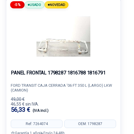
-5%
USADO
NOVEDAD
PANEL FRONTAL 1798287 1816788 1816791
FORD TRANSIT CAJA CERRADA '06 FT 350 L (LARGO) LKW
(CAMION)
49,00 €
46,55 € sin IVA.
56,33 €
(IVA incl.)
Ref: 7264074
OEM: 1798287
Garantía 1 año
Envío 24-48h