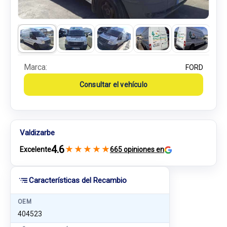
Marca:
FORD
Consultar el vehículo
Valdizarbe
4.6
★
★
★
★
★
Excelente
665 opiniones en
Características del Recambio
OEM
404523