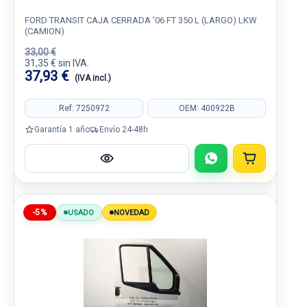
FORD TRANSIT CAJA CERRADA '06 FT 350 L (LARGO) LKW
(CAMION)
33,00 €
31,35 € sin IVA.
37,93 €
(IVA incl.)
Ref: 7250972
OEM: 400922B
Garantía 1 año
Envío 24-48h
-5%
USADO
NOVEDAD