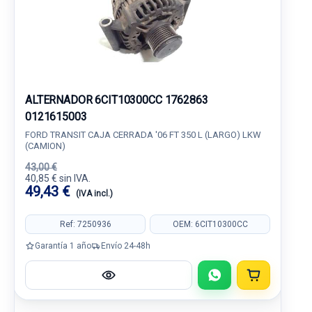
ALTERNADOR 6CIT10300CC 1762863
0121615003
FORD TRANSIT CAJA CERRADA '06 FT 350 L (LARGO) LKW
(CAMION)
43,00 €
40,85 € sin IVA.
49,43 €
(IVA incl.)
Ref: 7250936
OEM: 6CIT10300CC
Garantía 1 año
Envío 24-48h