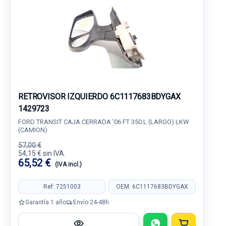
RETROVISOR IZQUIERDO 6C1117683BDYGAX
1429723
FORD TRANSIT CAJA CERRADA '06 FT 350 L (LARGO) LKW
(CAMION)
57,00 €
54,15 € sin IVA.
65,52 €
(IVA incl.)
Ref: 7251003
OEM: 6C1117683BDYGAX
Garantía 1 año
Envío 24-48h