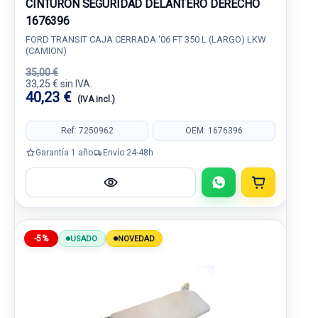
CINTURON SEGURIDAD DELANTERO DERECHO
1676396
FORD TRANSIT CAJA CERRADA '06 FT 350 L (LARGO) LKW
(CAMION)
35,00 €
33,25 € sin IVA.
40,23 €
(IVA incl.)
Ref: 7250962
OEM: 1676396
Garantía 1 año
Envío 24-48h
-5%
USADO
NOVEDAD