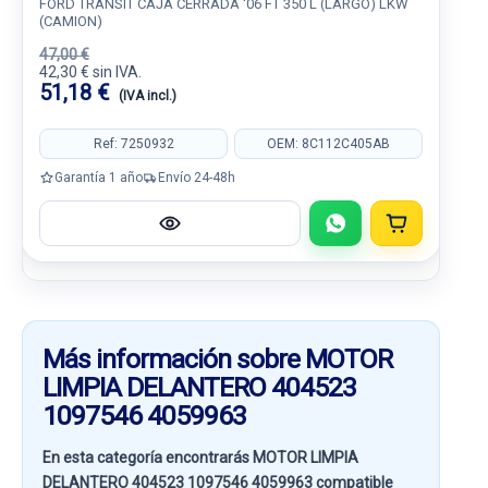
FORD TRANSIT CAJA CERRADA '06 FT 350 L (LARGO) LKW
(CAMION)
47,00 €
42,30 € sin IVA.
51,18 €
(IVA incl.)
Ref: 7250932
OEM: 8C112C405AB
Garantía 1 año
Envío 24-48h
Más información sobre MOTOR
LIMPIA DELANTERO 404523
1097546 4059963
En esta categoría encontrarás MOTOR LIMPIA
DELANTERO 404523 1097546 4059963 compatible