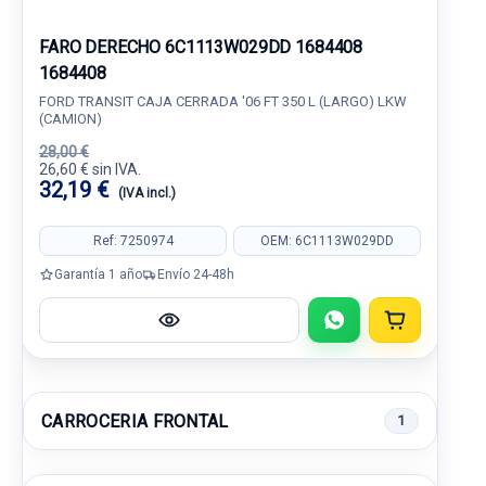
FARO DERECHO 6C1113W029DD 1684408
1684408
FORD TRANSIT CAJA CERRADA '06 FT 350 L (LARGO) LKW
(CAMION)
28,00 €
26,60 € sin IVA.
32,19 €
(IVA incl.)
Ref: 7250974
OEM: 6C1113W029DD
Garantía 1 año
Envío 24-48h
CARROCERIA FRONTAL
1