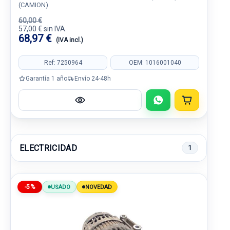
(CAMION)
60,00 €
57,00 € sin IVA.
68,97 €
(IVA incl.)
Ref: 7250964
OEM: 1016001040
Garantía 1 año
Envío 24-48h
ELECTRICIDAD
1
-5%
USADO
NOVEDAD