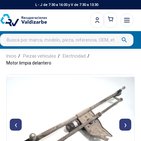
L - J de 7:30 a 16:00 y V de 7:30 a 13:30
Buscar productos
search
Inicio
Piezas vehículos
Electricidad
Motor limpia delantero
‹
›