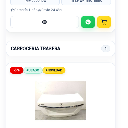
Ref: 7722024
OEM: A2133510005
Garantía 1 año
Envío 24-48h
CARROCERIA TRASERA
1
-5%
USADO
NOVEDAD