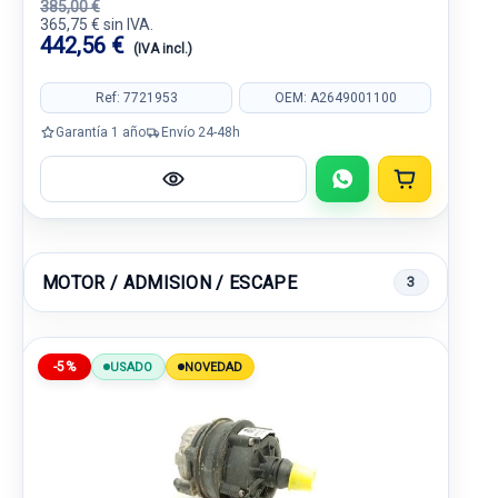
385,00 €
365,75 € sin IVA.
442,56 €
(IVA incl.)
Ref: 7721953
OEM: A2649001100
Garantía 1 año
Envío 24-48h
MOTOR / ADMISION / ESCAPE
3
-5%
USADO
NOVEDAD