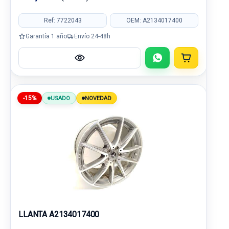
Ref: 7722043
OEM: A2134017400
Garantía 1 año
Envío 24-48h
-15%
USADO
NOVEDAD
LLANTA A2134017400