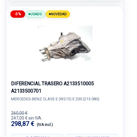
-5%
USADO
NOVEDAD
DIFERENCIAL TRASERO A2133510005
A2133500701
MERCEDES-BENZ CLASE E (W213) E 200 (213.080)
260,00 €
247,00 € sin IVA.
298,87 €
(IVA incl.)