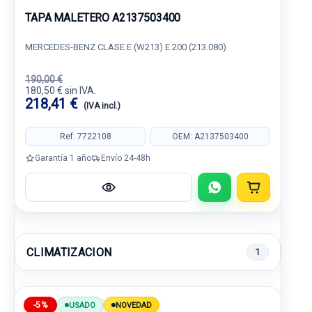
TAPA MALETERO A2137503400
MERCEDES-BENZ CLASE E (W213) E 200 (213.080)
190,00 €
180,50 € sin IVA.
218,41 €
(IVA incl.)
Ref: 7722108
OEM: A2137503400
Garantía 1 año
Envío 24-48h
CLIMATIZACION
1
-5%
USADO
NOVEDAD