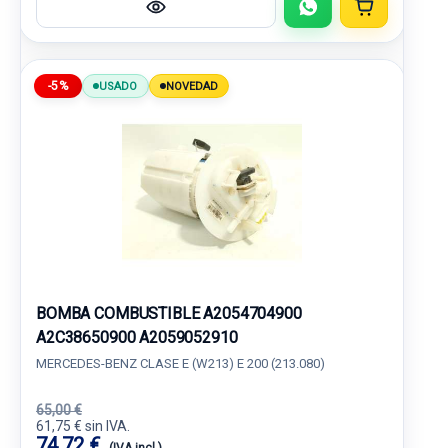
-5%
USADO
NOVEDAD
BOMBA COMBUSTIBLE A2054704900
A2C38650900 A2059052910
MERCEDES-BENZ CLASE E (W213) E 200 (213.080)
65,00 €
61,75 € sin IVA.
74,72 €