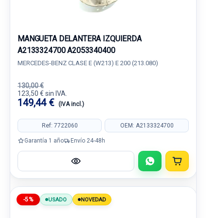
MANGUETA DELANTERA IZQUIERDA
A2133324700 A2053340400
MERCEDES-BENZ CLASE E (W213) E 200 (213.080)
130,00 €
123,50 € sin IVA.
149,44 €
(IVA incl.)
Ref: 7722060
OEM: A2133324700
Garantía 1 año
Envío 24-48h
-5%
USADO
NOVEDAD