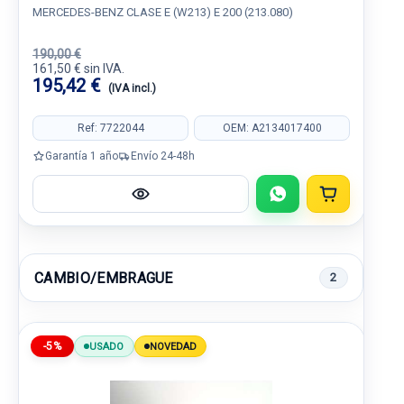
MERCEDES-BENZ CLASE E (W213) E 200 (213.080)
190,00 €
161,50 € sin IVA.
195,42 €
(IVA incl.)
Ref: 7722044
OEM: A2134017400
Garantía 1 año
Envío 24-48h
CAMBIO/EMBRAGUE
2
-5%
USADO
NOVEDAD