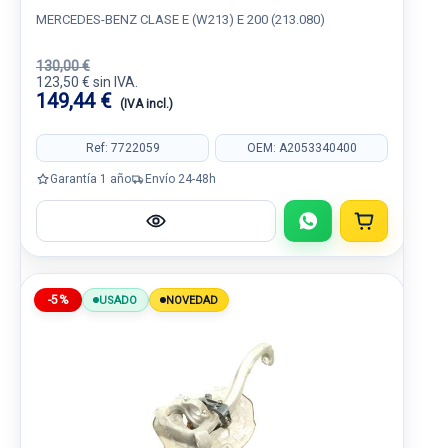
MERCEDES-BENZ CLASE E (W213) E 200 (213.080)
130,00 €
123,50 € sin IVA.
149,44 €
(IVA incl.)
Ref: 7722059
OEM: A2053340400
Garantía 1 año
Envío 24-48h
-5%
USADO
NOVEDAD