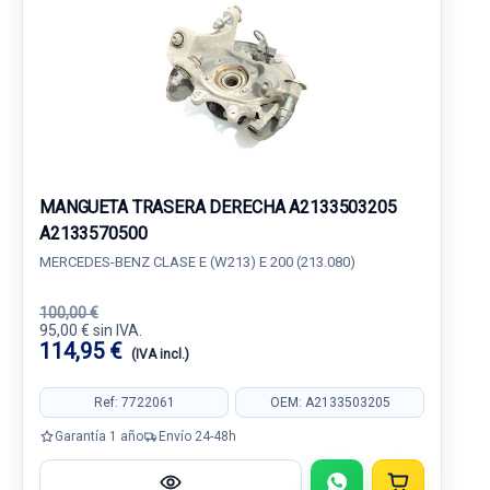
MANGUETA TRASERA DERECHA A2133503205
A2133570500
MERCEDES-BENZ CLASE E (W213) E 200 (213.080)
100,00 €
95,00 € sin IVA.
114,95 €
(IVA incl.)
Ref: 7722061
OEM: A2133503205
Garantía 1 año
Envío 24-48h