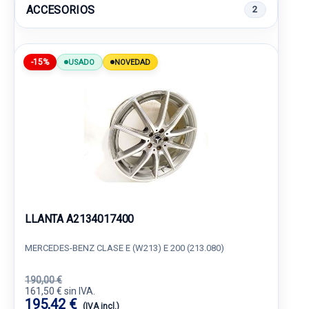
ACCESORIOS
2
-15%
USADO
NOVEDAD
LLANTA A2134017400
MERCEDES-BENZ CLASE E (W213) E 200 (213.080)
190,00 €
161,50 € sin IVA.
195,42 €
(IVA incl.)