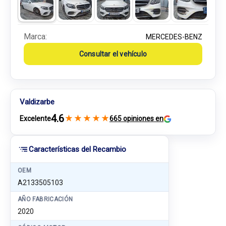
Marca:
MERCEDES-BENZ
Consultar el vehículo
Valdizarbe
4.6
★
★
★
★
★
Excelente
665 opiniones en
Características del Recambio
OEM
A2133505103
AÑO FABRICACIÓN
2020