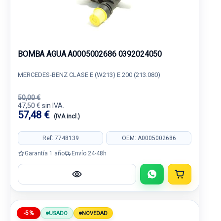
BOMBA AGUA A0005002686 0392024050
MERCEDES-BENZ CLASE E (W213) E 200 (213.080)
50,00 €
47,50 € sin IVA.
57,48 €
(IVA incl.)
Ref: 7748139
OEM: A0005002686
Garantía 1 año
Envío 24-48h
-5%
USADO
NOVEDAD