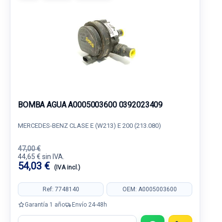
BOMBA AGUA A0005003600 0392023409
MERCEDES-BENZ CLASE E (W213) E 200 (213.080)
47,00 €
44,65 € sin IVA.
54,03 €
(IVA incl.)
Ref: 7748140
OEM: A0005003600
Garantía 1 año
Envío 24-48h