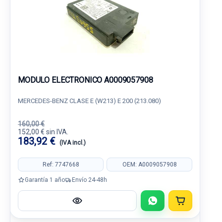
MODULO ELECTRONICO A0009057908
MERCEDES-BENZ CLASE E (W213) E 200 (213.080)
160,00 €
152,00 € sin IVA.
183,92 €
(IVA incl.)
Ref: 7747668
OEM: A0009057908
Garantía 1 año
Envío 24-48h