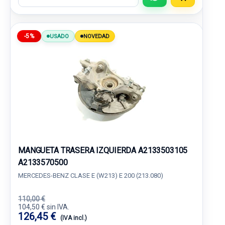
-5%
USADO
NOVEDAD
MANGUETA TRASERA IZQUIERDA A2133503105
A2133570500
MERCEDES-BENZ CLASE E (W213) E 200 (213.080)
110,00 €
104,50 € sin IVA.
126,45 €
(IVA incl.)