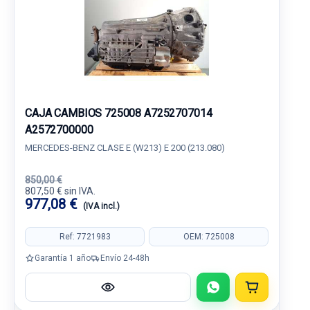
CAJA CAMBIOS 725008 A7252707014
A2572700000
MERCEDES-BENZ CLASE E (W213) E 200 (213.080)
850,00 €
807,50 € sin IVA.
977,08 €
(IVA incl.)
Ref: 7721983
OEM: 725008
Garantía 1 año
Envío 24-48h