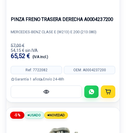
PINZA FRENO TRASERA DERECHA A0004237200
MERCEDES-BENZ CLASE E (W213) E 200 (213.080)
57,00 €
54,15 € sin IVA.
65,52 €
(IVA incl.)
Ref: 7722082
OEM: A0004237200
Garantía 1 año
Envío 24-48h
-5%
USADO
NOVEDAD