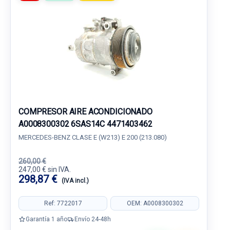
COMPRESOR AIRE ACONDICIONADO
A0008300302 6SAS14C 4471403462
MERCEDES-BENZ CLASE E (W213) E 200 (213.080)
260,00 €
247,00 € sin IVA.
298,87 €
(IVA incl.)
Ref: 7722017
OEM: A0008300302
Garantía 1 año
Envío 24-48h