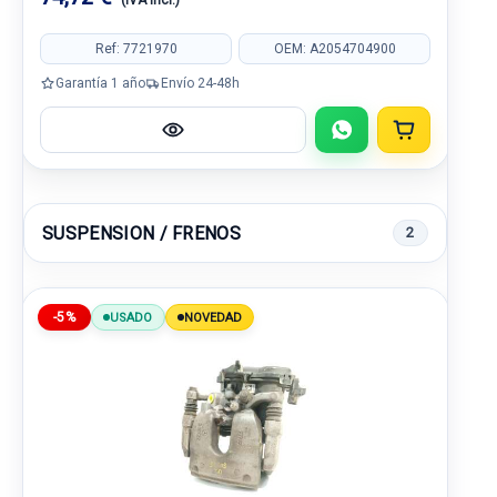
(IVA incl.)
Ref: 7721970
OEM: A2054704900
Garantía 1 año
Envío 24-48h
SUSPENSION / FRENOS
2
-5%
USADO
NOVEDAD