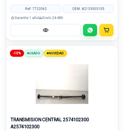
Ref: 7722062
OEM: A2133503105
Garantía 1 año
Envío 24-48h
-10%
USADO
NOVEDAD
TRANSMISION CENTRAL 2574102300
A2574102300