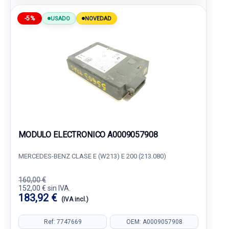
-5%
USADO
NOVEDAD
MODULO ELECTRONICO A0009057908
MERCEDES-BENZ CLASE E (W213) E 200 (213.080)
160,00 €
152,00 € sin IVA.
183,92 €
(IVA incl.)
Ref: 7747669
OEM: A0009057908