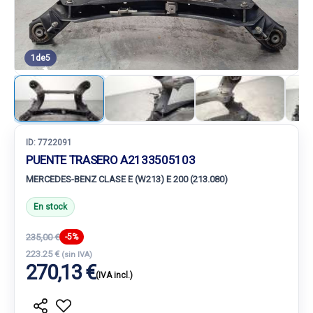
1
de
5
ID:
7722091
PUENTE TRASERO A2133505103
MERCEDES-BENZ CLASE E (W213) E 200 (213.080)
En stock
235,00 €
-5%
223.25 €
(sin IVA)
270,13 €
(IVA incl.)