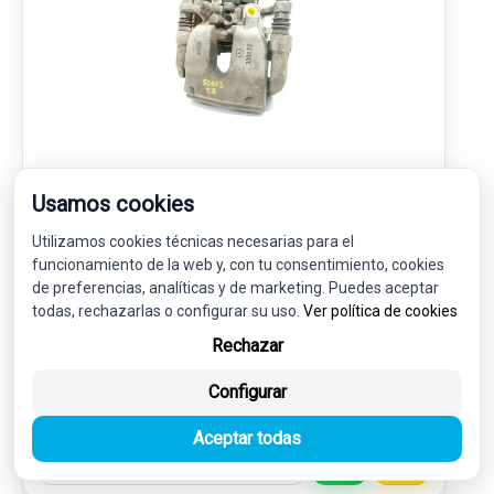
PINZA FRENO TRASERA IZQUIERDA
Usamos cookies
A0004237100
MERCEDES-BENZ CLASE E (W213) E 200 (213.080)
Utilizamos cookies técnicas necesarias para el
funcionamiento de la web y, con tu consentimiento, cookies
de preferencias, analíticas y de marketing. Puedes aceptar
57,00 €
54,15 € sin IVA.
todas, rechazarlas o configurar su uso.
Ver política de cookies
65,52 €
(IVA incl.)
Rechazar
Ref: 7722083
OEM: A0004237100
Configurar
Garantía 1 año
Envío 24-48h
Aceptar todas