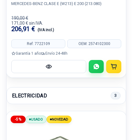
MERCEDES-BENZ CLASE E (W213) E 200 (213.080)
190,00 €
171,00 € sin IVA.
206,91 €
(IVA incl.)
Ref: 7722109
OEM: 2574102300
Garantía 1 año
Envío 24-48h
ELECTRICIDAD
3
-5%
USADO
NOVEDAD