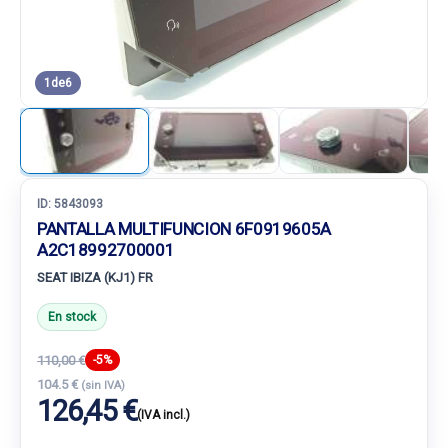
1
de
6
ID:
5843093
PANTALLA MULTIFUNCION 6F0919605A
A2C18992700001
SEAT IBIZA (KJ1) FR
En stock
110,00 €
-5%
104.5 €
(sin IVA)
126,45 €
(IVA incl.)