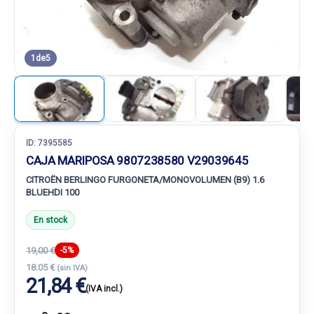
1
de
5
ID:
7395585
CAJA MARIPOSA 9807238580 V29039645
CITROËN BERLINGO FURGONETA/MONOVOLUMEN (B9) 1.6
BLUEHDI 100
En stock
19,00 €
-5%
18.05 €
(sin IVA)
21,84 €
(IVA incl.)