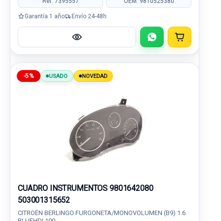
Ref: 7395557
OEM: 9810525380
Garantía 1 año
Envío 24-48h
-5%
USADO
NOVEDAD
CUADRO INSTRUMENTOS 9801642080
503001315652
CITROËN BERLINGO FURGONETA/MONOVOLUMEN (B9) 1.6
BLUEHDI 100