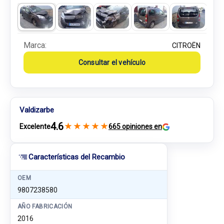
Marca:
CITROËN
Consultar el vehículo
Valdizarbe
4.6
★
★
★
★
★
Excelente
665 opiniones en
Características del Recambio
OEM
9807238580
AÑO FABRICACIÓN
2016