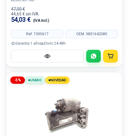
47,00 €
44,65 € sin IVA.
54,03 €
(IVA incl.)
Ref: 7395617
OEM: 9801642080
Garantía 1 año
Envío 24-48h
-5%
USADO
NOVEDAD