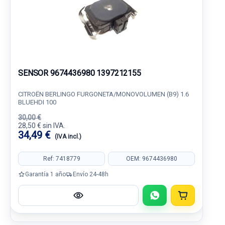
SENSOR 9674436980 1397212155
CITROËN BERLINGO FURGONETA/MONOVOLUMEN (B9) 1.6
BLUEHDI 100
30,00 €
28,50 € sin IVA.
34,49 €
(IVA incl.)
Ref: 7418779
OEM: 9674436980
Garantía 1 año
Envío 24-48h