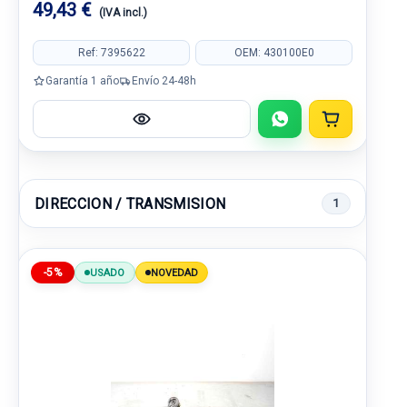
49,43 €
(IVA incl.)
Ref: 7395622
OEM: 430100E0
Garantía 1 año
Envío 24-48h
DIRECCION / TRANSMISION
1
-5%
USADO
NOVEDAD