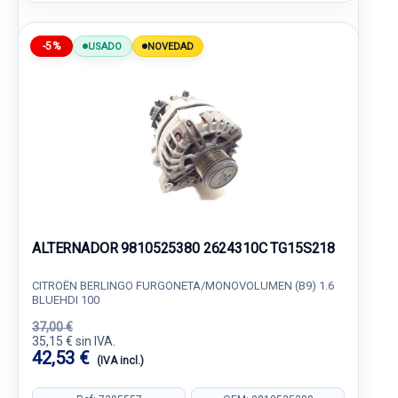
-5%
USADO
NOVEDAD
ALTERNADOR 9810525380 2624310C TG15S218
CITROËN BERLINGO FURGONETA/MONOVOLUMEN (B9) 1.6
BLUEHDI 100
37,00 €
35,15 € sin IVA.
42,53 €
(IVA incl.)