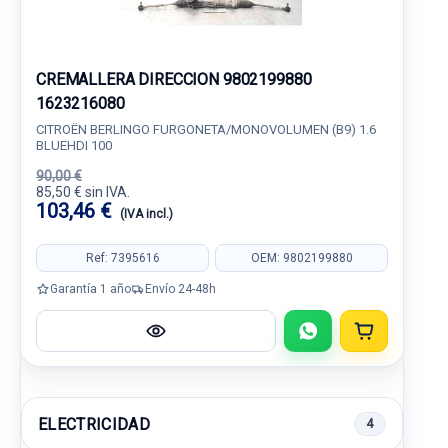
CREMALLERA DIRECCION 9802199880
1623216080
CITROËN BERLINGO FURGONETA/MONOVOLUMEN (B9) 1.6
BLUEHDI 100
90,00 €
85,50 € sin IVA.
103,46 €
(IVA incl.)
Ref: 7395616
OEM: 9802199880
Garantía 1 año
Envío 24-48h
ELECTRICIDAD
4