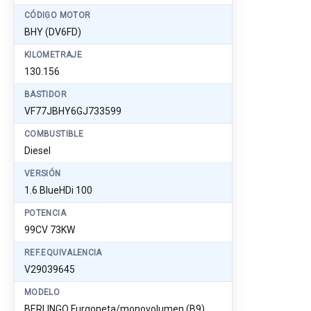
CÓDIGO MOTOR
BHY (DV6FD)
KILOMETRAJE
130.156
BASTIDOR
VF77JBHY6GJ733599
COMBUSTIBLE
Diesel
VERSIÓN
1.6 BlueHDi 100
POTENCIA
99CV 73KW
REF.EQUIVALENCIA
V29039645
MODELO
BERLINGO Furgoneta/monovolumen (B9)