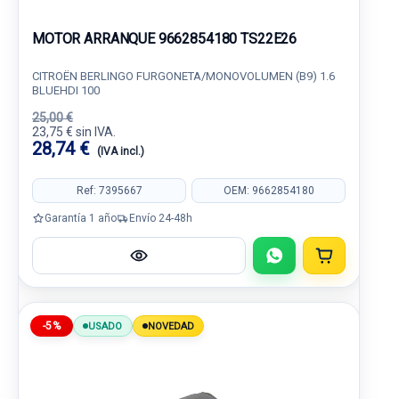
MOTOR ARRANQUE 9662854180 TS22E26
CITROËN BERLINGO FURGONETA/MONOVOLUMEN (B9) 1.6
BLUEHDI 100
25,00 €
23,75 € sin IVA.
28,74 €
(IVA incl.)
Ref: 7395667
OEM: 9662854180
Garantía 1 año
Envío 24-48h
-5%
USADO
NOVEDAD