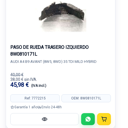
PASO DE RUEDA TRASERO IZQUIERDO
8W0810171L
AUDI A4 B9 AVANT (8W5, 8WD) 35 TDI MILD HYBRID
40,00 €
38,00 € sin IVA.
45,98 €
(IVA incl.)
Ref: 7772215
OEM: 8W0810171L
Garantía 1 año
Envío 24-48h