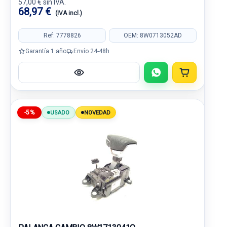
57,00 € sin IVA.
68,97 €
(IVA incl.)
Ref: 7778826
OEM: 8W0713052AD
Garantía 1 año
Envío 24-48h
-5%
USADO
NOVEDAD