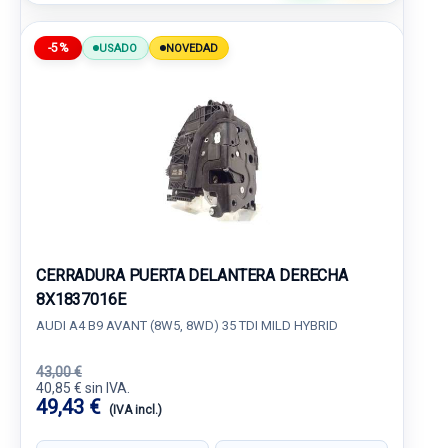
-5%
USADO
NOVEDAD
CERRADURA PUERTA DELANTERA DERECHA
8X1837016E
AUDI A4 B9 AVANT (8W5, 8WD) 35 TDI MILD HYBRID
43,00 €
40,85 € sin IVA.
49,43 €
(IVA incl.)