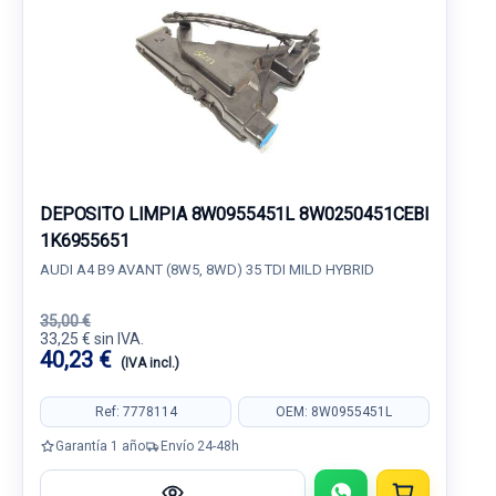
DEPOSITO LIMPIA 8W0955451L 8W0250451CEBI
1K6955651
AUDI A4 B9 AVANT (8W5, 8WD) 35 TDI MILD HYBRID
35,00 €
33,25 € sin IVA.
40,23 €
(IVA incl.)
Ref: 7778114
OEM: 8W0955451L
Garantía 1 año
Envío 24-48h