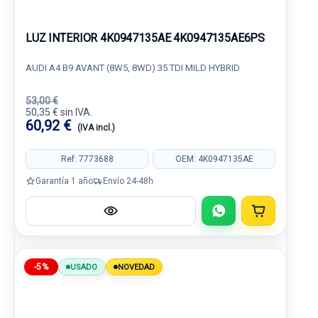
LUZ INTERIOR 4K0947135AE 4K0947135AE6PS
AUDI A4 B9 AVANT (8W5, 8WD) 35 TDI MILD HYBRID
53,00 €
50,35 € sin IVA.
60,92 €
(IVA incl.)
Ref: 7773688
OEM: 4K0947135AE
Garantía 1 año
Envío 24-48h
-5%
USADO
NOVEDAD