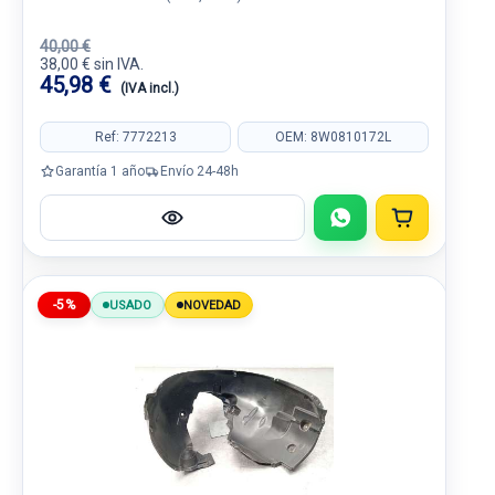
40,00 €
38,00 € sin IVA.
45,98 €
(IVA incl.)
Ref: 7772213
OEM: 8W0810172L
Garantía 1 año
Envío 24-48h
-5%
USADO
NOVEDAD