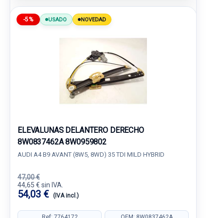
-5%
USADO
NOVEDAD
ELEVALUNAS DELANTERO DERECHO
8W0837462A 8W0959802
AUDI A4 B9 AVANT (8W5, 8WD) 35 TDI MILD HYBRID
47,00 €
44,65 € sin IVA.
54,03 €
(IVA incl.)
Ref: 7764172
OEM: 8W0837462A