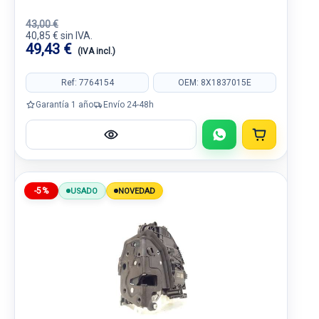
43,00 €
40,85 € sin IVA.
49,43 €
(IVA incl.)
Ref: 7764154
OEM: 8X1837015E
Garantía 1 año
Envío 24-48h
-5%
USADO
NOVEDAD