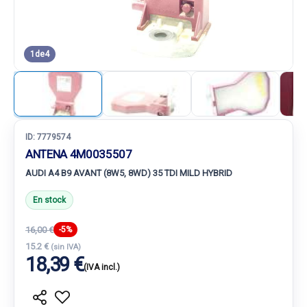
1
de
4
ID:
7779574
ANTENA 4M0035507
AUDI A4 B9 AVANT (8W5, 8WD) 35 TDI MILD HYBRID
En stock
16,00 €
-5%
15.2 €
(sin IVA)
18,39 €
(IVA incl.)