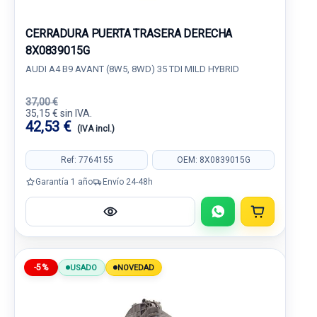
CERRADURA PUERTA TRASERA DERECHA
8X0839015G
AUDI A4 B9 AVANT (8W5, 8WD) 35 TDI MILD HYBRID
37,00 €
35,15 € sin IVA.
42,53 €
(IVA incl.)
Ref: 7764155
OEM: 8X0839015G
Garantía 1 año
Envío 24-48h
-5%
USADO
NOVEDAD