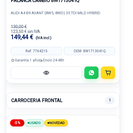
PALANCA CAMBIO 8W1713041Q
AUDI A4 B9 AVANT (8W5, 8WD) 35 TDI MILD HYBRID
130,00 €
123,50 € sin IVA.
149,44 €
(IVA incl.)
Ref: 7764215
OEM: 8W1713041Q
Garantía 1 año
Envío 24-48h
CARROCERIA FRONTAL
1
-5%
USADO
NOVEDAD