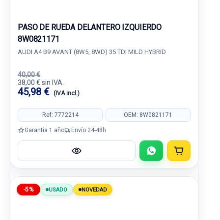
PASO DE RUEDA DELANTERO IZQUIERDO
8W0821171
AUDI A4 B9 AVANT (8W5, 8WD) 35 TDI MILD HYBRID
40,00 €
38,00 € sin IVA.
45,98 €
(IVA incl.)
Ref: 7772214
OEM: 8W0821171
Garantía 1 año
Envío 24-48h
-5%
USADO
NOVEDAD