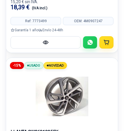
15,20 € sin IVA.
18,39 €
(IVA incl.)
Ref: 7773499
OEM: 4M0907247
Garantía 1 año
Envío 24-48h
-15%
USADO
NOVEDAD