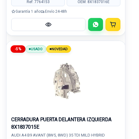
Ref: 7764153
OEM: 8X1837016E
Garantía 1 año
Envío 24-48h
-5%
USADO
NOVEDAD
CERRADURA PUERTA DELANTERA IZQUIERDA
8X1837015E
AUDI A4 B9 AVANT (8W5, 8WD) 35 TDI MILD HYBRID