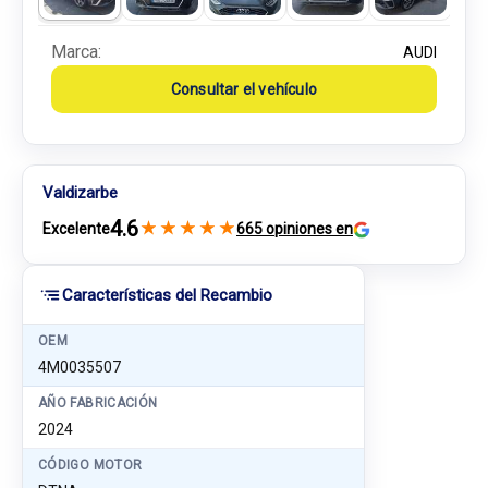
Marca:
AUDI
Consultar el vehículo
Valdizarbe
4.6
★
★
★
★
★
Excelente
665 opiniones en
Características del Recambio
OEM
4M0035507
AÑO FABRICACIÓN
2024
CÓDIGO MOTOR