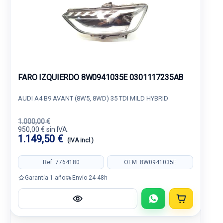
FARO IZQUIERDO 8W0941035E 0301117235AB
AUDI A4 B9 AVANT (8W5, 8WD) 35 TDI MILD HYBRID
1.000,00 €
950,00 € sin IVA.
1.149,50 €
(IVA incl.)
Ref: 7764180
OEM: 8W0941035E
Garantía 1 año
Envío 24-48h