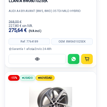
LLANTA 8W0601025EK
AUDI A4 B9 AVANT (8W5, 8WD) 35 TDI MILD HYBRID
268,00 €
227,80 € sin IVA.
275,64 €
(IVA incl.)
Ref: 7764189
OEM: 8W0601025EK
Garantía 1 año
Envío 24-48h
-15%
USADO
NOVEDAD