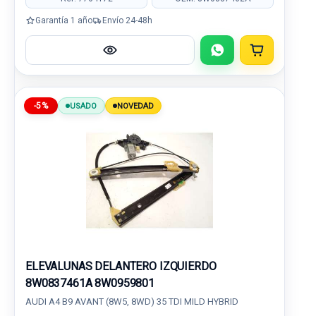
Garantía 1 año
Envío 24-48h
-5%
USADO
NOVEDAD
ELEVALUNAS DELANTERO IZQUIERDO
8W0837461A 8W0959801
AUDI A4 B9 AVANT (8W5, 8WD) 35 TDI MILD HYBRID