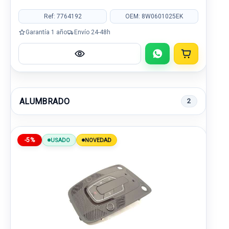
Ref: 7764192
OEM: 8W0601025EK
Garantía 1 año
Envío 24-48h
ALUMBRADO
2
-5%
USADO
NOVEDAD