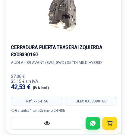
CERRADURA PUERTA TRASERA IZQUIERDA
8X0839016G
AUDI A4 B9 AVANT (8W5, 8WD) 35 TDI MILD HYBRID
37,00 €
35,15 € sin IVA.
42,53 €
(IVA incl.)
Ref: 7764156
OEM: 8X0839016G
Garantía 1 año
Envío 24-48h