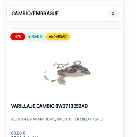
CAMBIO/EMBRAGUE
2
-5%
USADO
NOVEDAD
VARILLAJE CAMBIO 8W0713052AD
AUDI A4 B9 AVANT (8W5, 8WD) 35 TDI MILD HYBRID
60,00 €