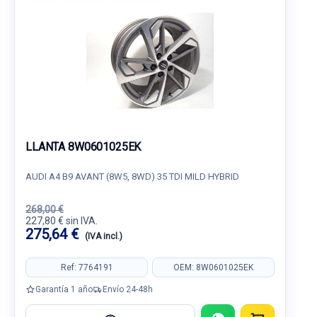
LLANTA 8W0601025EK
AUDI A4 B9 AVANT (8W5, 8WD) 35 TDI MILD HYBRID
268,00 €
227,80 € sin IVA.
275,64 €
(IVA incl.)
Ref: 7764191
OEM: 8W0601025EK
Garantía 1 año
Envío 24-48h