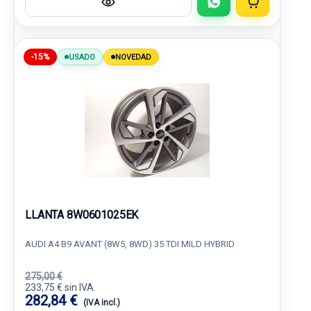
-15%
USADO
NOVEDAD
LLANTA 8W0601025EK
AUDI A4 B9 AVANT (8W5, 8WD) 35 TDI MILD HYBRID
275,00 €
233,75 € sin IVA.
282,84 €
(IVA incl.)