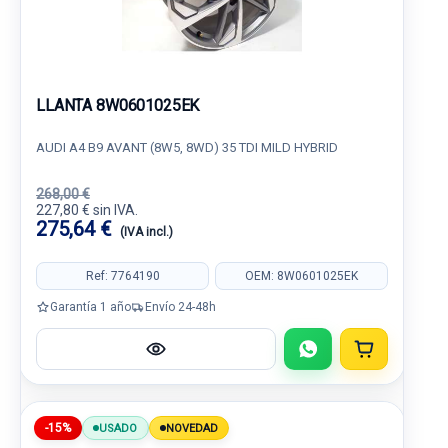
LLANTA 8W0601025EK
AUDI A4 B9 AVANT (8W5, 8WD) 35 TDI MILD HYBRID
268,00 €
227,80 € sin IVA.
275,64 €
(IVA incl.)
Ref: 7764190
OEM: 8W0601025EK
Garantía 1 año
Envío 24-48h
-15%
USADO
NOVEDAD