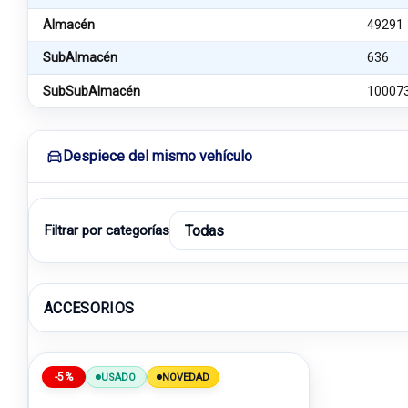
Almacén
49291
SubAlmacén
636
SubSubAlmacén
10007
Despiece del mismo vehículo
Filtrar por categorías
ACCESORIOS
-5%
USADO
NOVEDAD