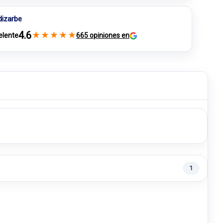
dizarbe
4.6
★
★
★
★
★
elente
665 opiniones en
1