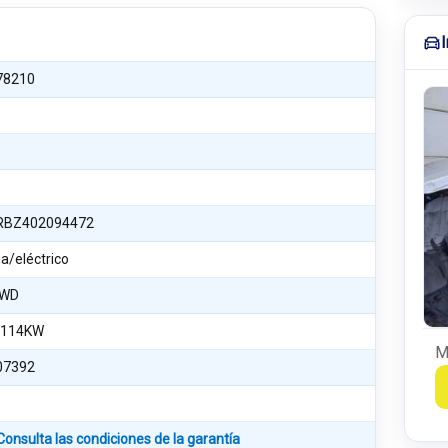
78210
RBZ402094472
a/eléctrico
4WD
 114KW
M
07392
Consulta las condiciones de la garantía