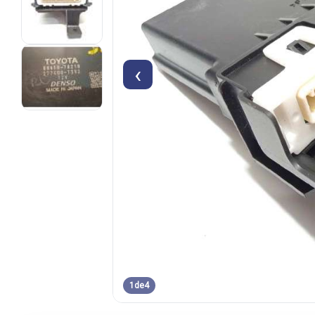
‹
1
de
4