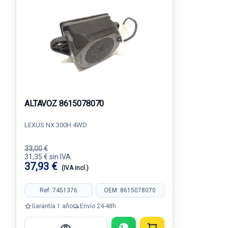
ALTAVOZ 8615078070
LEXUS NX 300H 4WD
33,00 €
31,35 € sin IVA.
37,93 €
(IVA incl.)
Ref: 7451376
OEM: 8615078070
Garantía 1 año
Envío 24-48h