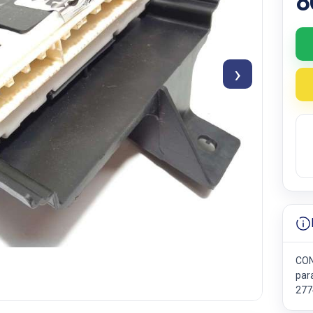
8
›
CON
par
277