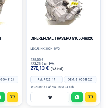
1
DIFERENCIAL TRASERO G105048020
LEXUS NX 300H 4WD
235,00 €
223,25 € sin IVA.
270,13 €
(IVA incl.)
090048121
Ref: 7422117
OEM: G105048020
Garantía 1 año
Envío 24-48h