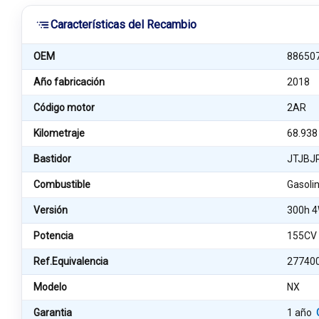
Características del Recambio
OEM
88650
Año fabricación
2018
Código motor
2AR
Kilometraje
68.938
Bastidor
JTJBJ
Combustible
Gasolin
Versión
300h 
Potencia
155CV
Ref.Equivalencia
27740
Modelo
NX
Garantia
1 año