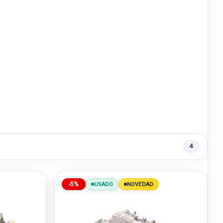
4
-5%
USADO
NOVEDAD