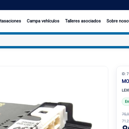
 tasaciones
Campa vehículos
Talleres asociados
Sobre noso
ID:
7
MO
LEX
En
75,0
71.