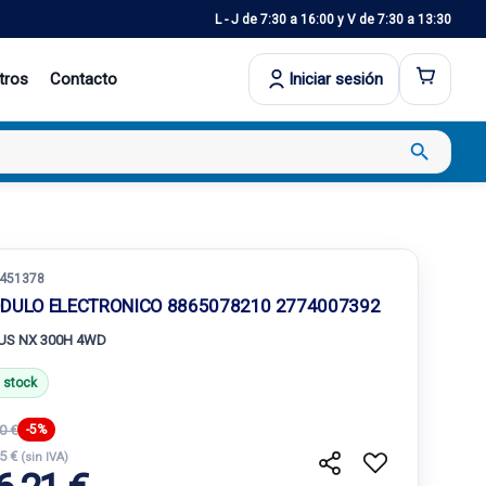
L - J de 7:30 a 16:00 y V de 7:30 a 13:30
tros
Contacto
Iniciar sesión
search
451378
DULO ELECTRONICO 8865078210 2774007392
US NX 300H 4WD
 stock
0 €
-5%
25 €
(sin IVA)