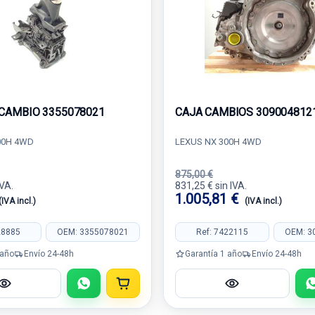
CAMBIO 3355078021
CAJA CAMBIOS 309004812
00H 4WD
LEXUS NX 300H 4WD
875,00 €
IVA.
831,25 € sin IVA.
1.005,81 €
(IVA incl.)
(IVA incl.)
28885
OEM: 3355078021
Ref: 7422115
OEM: 3
 año
Envío 24-48h
Garantía 1 año
Envío 24-48h