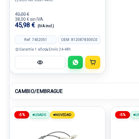
40,00 €
38,00 € sin IVA.
45,98 €
(IVA incl.)
Ref: 7452051
OEM: 8120878300C0
Garantía 1 año
Envío 24-48h
CAMBIO/EMBRAGUE
-5%
-5%
USADO
NOVEDAD
U