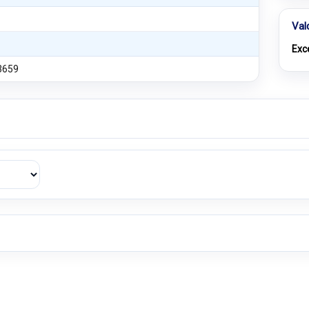
Val
Exc
3659