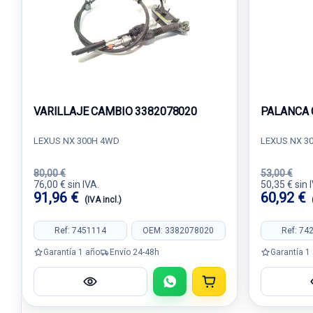
VARILLAJE CAMBIO 3382078020
PALANCA 
LEXUS NX 300H 4WD
LEXUS NX 3
80,00 €
53,00 €
76,00 € sin IVA.
50,35 € sin 
91,96 €
60,92 €
(IVA incl.)
Ref: 7451114
OEM: 3382078020
Ref: 74
Garantía 1 año
Envío 24-48h
Garantía 1