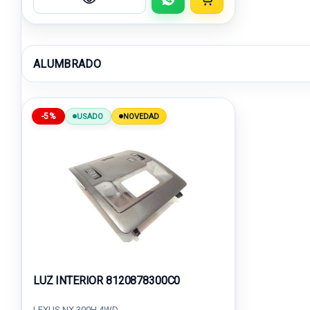
ALUMBRADO
-5%
USADO
NOVEDAD
LUZ INTERIOR 8120878300C0
LEXUS NX 300H 4WD