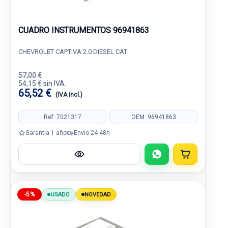
CUADRO INSTRUMENTOS 96941863
CHEVROLET CAPTIVA 2.0 DIESEL CAT
57,00 €
54,15 € sin IVA.
65,52 €
(IVA incl.)
Ref: 7021317
OEM: 96941863
Garantía 1 año
Envío 24-48h
-5%
USADO
NOVEDAD