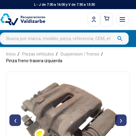
L - J de 7:30 a 16:00 y V de 7:30 a 13:30
Buscar productos
search
Inicio
Piezas vehículos
Suspension / frenos
Pinza freno trasera izquierda
‹
›