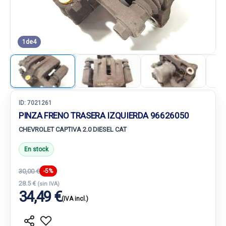
1
de
4
ID:
7021261
PINZA FRENO TRASERA IZQUIERDA 96626050
CHEVROLET CAPTIVA 2.0 DIESEL CAT
En stock
30,00 €
-5%
28.5 €
(sin IVA)
34,49 €
(IVA incl.)