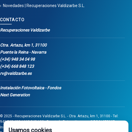
Novedades | Recuperaciones Valdizarbe S.L.
CONTACTO
Recuperaciones Valdizarbe
Ctra. Artazu, km 1, 31100
Puente la Reina - Navarra
(+34) 948 34 04 98
(+34) 668 848 123
rv@valdizarbe.es
Instalación Fotovoltaica - Fondos
Next Generation
© 2025 - Recuperaciones Valdizarbe S.L. - Ctra. Artazu, km 1, 31100 - Tel:
948 340 498 / 668 848 123 - Puente la Reina - Navarra - CIF B31275837.
Inscrita en el Registro Mercantil de Navarra, Tomo 32, Folio 75, Hoja 525.
Usamos cookies