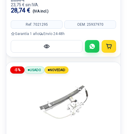
25,00 €
23,75 € sin IVA.
28,74 €
(IVA incl.)
Ref: 7021295
OEM: 25937970
Garantía 1 año
Envío 24-48h
-5%
USADO
NOVEDAD