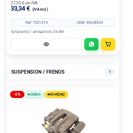
27,55 € sin IVA.
33,34 €
(IVA incl.)
Ref: 7021274
OEM: 96628524
Garantía 1 año
Envío 24-48h
SUSPENSION / FRENOS
1
-5%
USADO
NOVEDAD