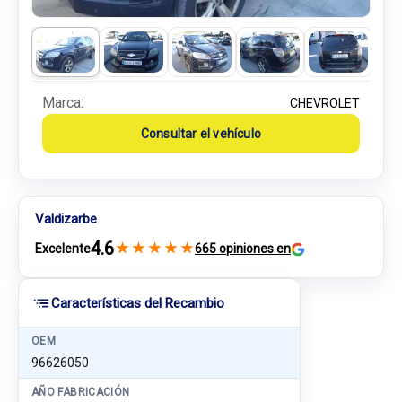
Marca:
CHEVROLET
Consultar el vehículo
Valdizarbe
4.6
★
★
★
★
★
Excelente
665 opiniones en
Características del Recambio
OEM
96626050
AÑO FABRICACIÓN