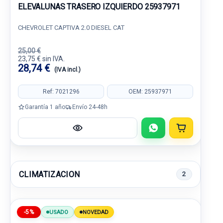
ELEVALUNAS TRASERO IZQUIERDO 25937971
CHEVROLET CAPTIVA 2.0 DIESEL CAT
25,00 €
23,75 € sin IVA.
28,74 €
(IVA incl.)
Ref: 7021296
OEM: 25937971
Garantía 1 año
Envío 24-48h
CLIMATIZACION
2
-5%
USADO
NOVEDAD