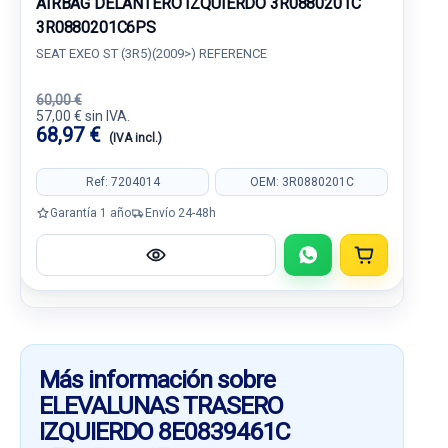
AIRBAG DELANTERO IZQUIERDO 3R0880201C
3R0880201C6PS
SEAT EXEO ST (3R5)(2009>) REFERENCE
60,00 €
57,00 € sin IVA.
68,97 €
(IVA incl.)
Ref: 7204014
OEM: 3R0880201C
Garantía 1 año
Envío 24-48h
Más información sobre
ELEVALUNAS TRASERO
IZQUIERDO 8E0839461C