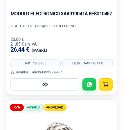
MODULO ELECTRONICO 3AA919041A 8ES010452
SEAT EXEO ST (3R5)(2009>) REFERENCE
23,00 €
21,85 € sin IVA.
26,44 €
(IVA incl.)
Ref: 7263968
OEM: 3AA919041A
Garantía 1 año
Envío 24-48h
-5%
USADO
NOVEDAD