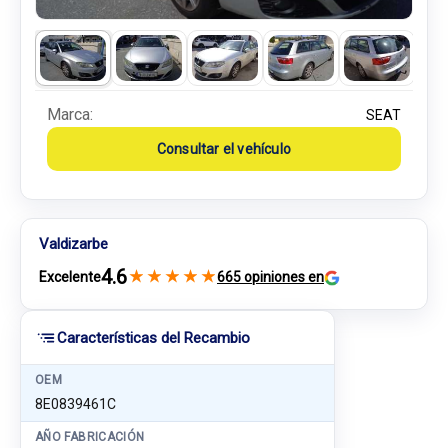
Marca:
SEAT
Consultar el vehículo
Valdizarbe
4.6
★
★
★
★
★
Excelente
665 opiniones en
Características del Recambio
OEM
8E0839461C
AÑO FABRICACIÓN