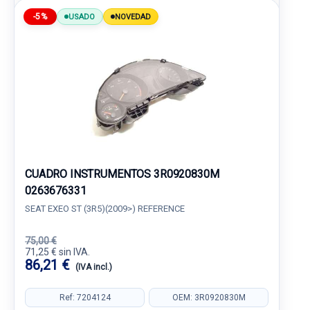
-5%
USADO
NOVEDAD
CUADRO INSTRUMENTOS 3R0920830M
0263676331
SEAT EXEO ST (3R5)(2009>) REFERENCE
75,00 €
71,25 € sin IVA.
86,21 €
(IVA incl.)
Ref: 7204124
OEM: 3R0920830M