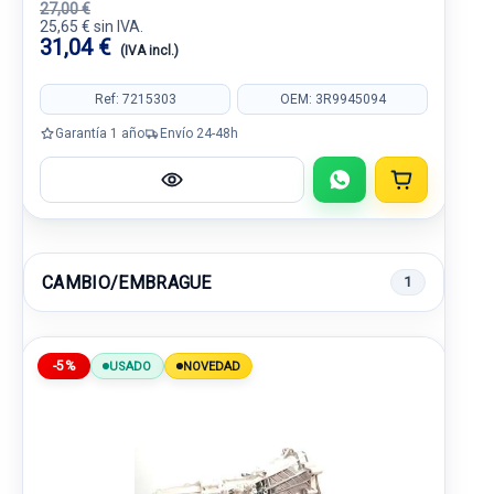
27,00 €
25,65 € sin IVA.
31,04 €
(IVA incl.)
Ref: 7215303
OEM: 3R9945094
Garantía 1 año
Envío 24-48h
CAMBIO/EMBRAGUE
1
-5%
USADO
NOVEDAD