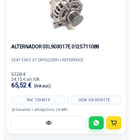
ALTERNADOR 03L903017E 0125711088
SEAT EXEO ST (3R5)(2009>) REFERENCE
57,00 €
54,15 € sin IVA.
65,52 €
(IVA incl.)
Ref: 7204019
OEM: 03L903017E
Garantía 1 año
Envío 24-48h