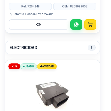
Ref: 7204249
OEM: 8E0809905E
Garantía 1 año
Envío 24-48h
ELECTRICIDAD
3
-5%
USADO
NOVEDAD