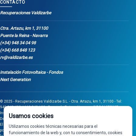
CONTACTO
Recuperaciones Valdizarbe
Ctra. Artazu, km 1, 31100
Puente la Reina - Navarra
(+34) 948 34 04 98
(+34) 668 848 123
rv@valdizarbe.es
Instalación Fotovoltaica - Fondos
Next Generation
© 2025 - Recuperaciones Valdizarbe S.L. - Ctra. Artazu, km 1, 31100 - Tel:
948 340 498 / 668 848 123 - Puente la Reina - Navarra - CIF B31275837.
Inscrita en el Registro Mercantil de Navarra, Tomo 32, Folio 75, Hoja 525.
Usamos cookies
Desarrollado por
Seintosoft
El proyecto de inversión "0011-0558-2024-000008" ha sido subvencionado
Utilizamos cookies técnicas necesarias para el
por Gobierno de Navarra al amparo de la convocatoria de 2024 de Ayudas a
funcionamiento de la web y, con tu consentimiento, cookies