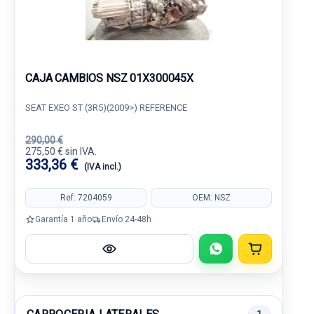
CAJA CAMBIOS NSZ 01X300045X
SEAT EXEO ST (3R5)(2009>) REFERENCE
290,00 €
275,50 € sin IVA.
333,36 €
(IVA incl.)
Ref: 7204059
OEM: NSZ
Garantía 1 año
Envío 24-48h
1