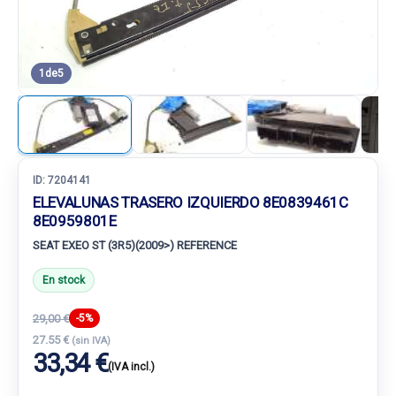
1
de
5
ID:
7204141
ELEVALUNAS TRASERO IZQUIERDO 8E0839461C
8E0959801E
SEAT EXEO ST (3R5)(2009>) REFERENCE
En stock
29,00 €
-5%
27.55 €
(sin IVA)
33,34 €
(IVA incl.)