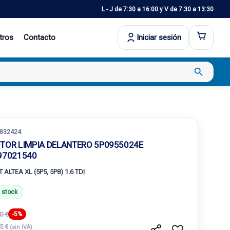
L - J de 7:30 a 16:00 y V de 7:30 a 13:30
tros
Contacto
Iniciar sesión
search
832424
TOR LIMPIA DELANTERO 5P0955024E
97021540
 ALTEA XL (5P5, 5P8) 1.6 TDI
 stock
0 €
-5%
55 €
(sin IVA)