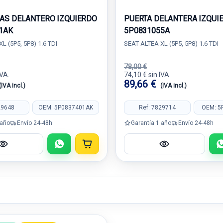
AS DELANTERO IZQUIERDO
PUERTA DELANTERA IZQUI
1AK
5P0831055A
L (5P5, 5P8) 1.6 TDI
SEAT ALTEA XL (5P5, 5P8) 1.6 TDI
78,00 €
IVA.
74,10 € sin IVA.
89,66 €
(IVA incl.)
(IVA incl.)
29648
OEM: 5P0837401AK
Ref: 7829714
OEM: 5
 año
Envío 24-48h
Garantía 1 año
Envío 24-48h