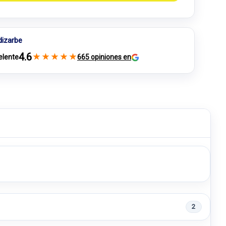
dizarbe
4.6
★
★
★
★
★
elente
665 opiniones en
2