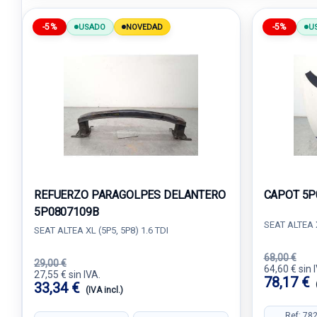
-5%
-5%
USADO
NOVEDAD
U
REFUERZO PARAGOLPES DELANTERO
CAPOT 5P
5P0807109B
SEAT ALTEA X
SEAT ALTEA XL (5P5, 5P8) 1.6 TDI
68,00 €
29,00 €
64,60 € sin 
27,55 € sin IVA.
78,17 €
33,34 €
(IVA incl.)
Ref: 78