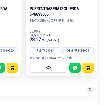
ERDA
PUERTA TRASERA IZQUIERDA
5P8833055
SEAT ALTEA XL (5P5, 5P8) 1.6 TDI
68,00 €
64,60 € sin IVA.
78,17 €
(IVA incl.)
P0831055A
Ref: 7829718
OEM: 5P8833055
Garantía 1 año
Envío 24-48h
2