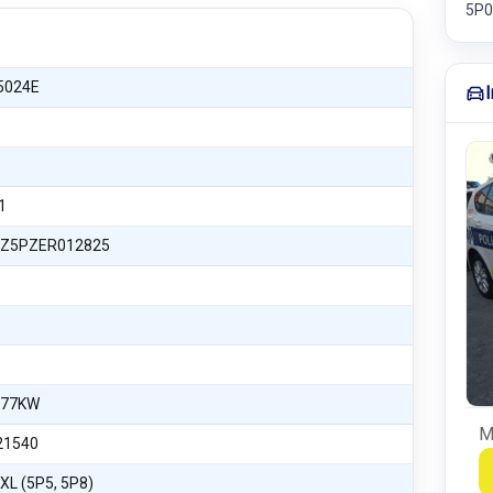
5P0
5024E
1
Z5PZER012825
 77KW
M
21540
XL (5P5, 5P8)