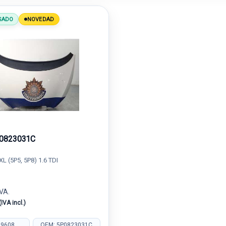
SADO
NOVEDAD
0823031C
L (5P5, 5P8) 1.6 TDI
IVA.
(IVA incl.)
29608
OEM: 5P0823031C