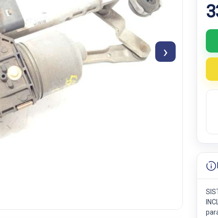
3
›
SIS
INC
para