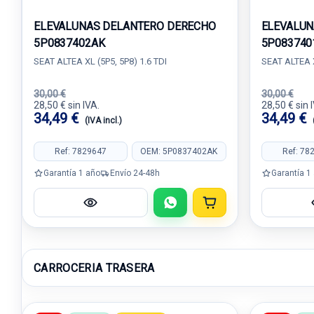
ELEVALUNAS DELANTERO DERECHO
ELEVALUN
5P0837402AK
5P083740
SEAT ALTEA XL (5P5, 5P8) 1.6 TDI
SEAT ALTEA X
30,00 €
30,00 €
28,50 € sin IVA.
28,50 € sin 
34,49 €
34,49 €
(IVA incl.)
Ref: 7829647
OEM: 5P0837402AK
Ref: 78
Garantía 1 año
Envío 24-48h
Garantía 1
CARROCERIA TRASERA