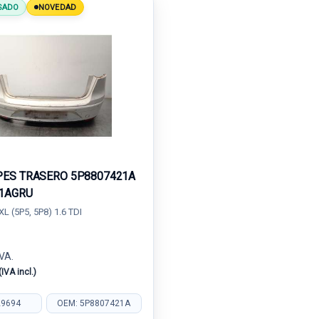
SADO
NOVEDAD
ES TRASERO 5P8807421A
1AGRU
L (5P5, 5P8) 1.6 TDI
IVA.
(IVA incl.)
29694
OEM: 5P8807421A