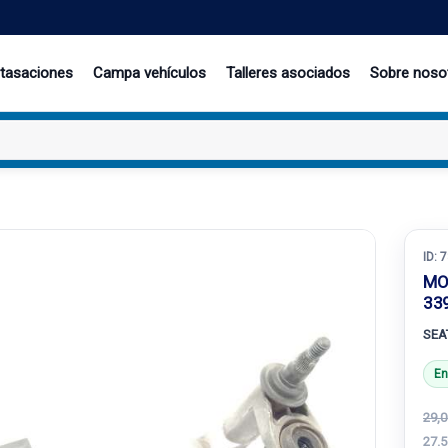
 tasaciones
Campa vehículos
Talleres asociados
Sobre noso
ID:
7
MO
33
SEAT
En
29,0
27.