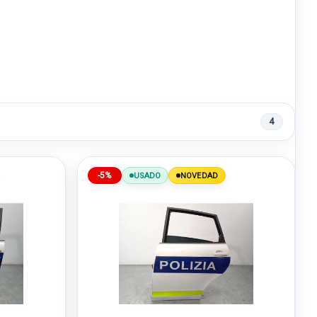
4
-5%
USADO
NOVEDAD