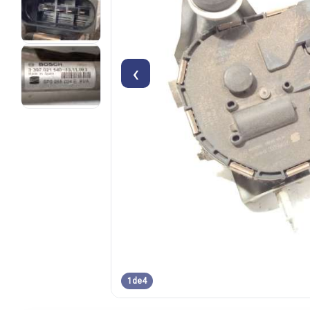
‹
1
de
4