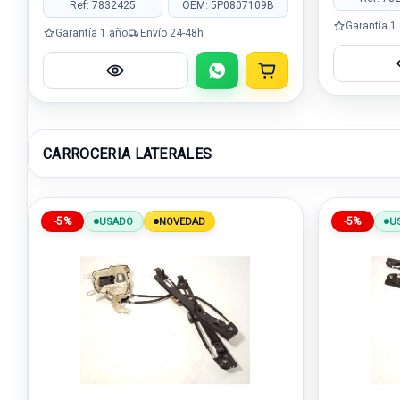
Ref: 7832425
OEM: 5P0807109B
Garantía 1
Garantía 1 año
Envío 24-48h
CARROCERIA LATERALES
-5%
-5%
USADO
NOVEDAD
U