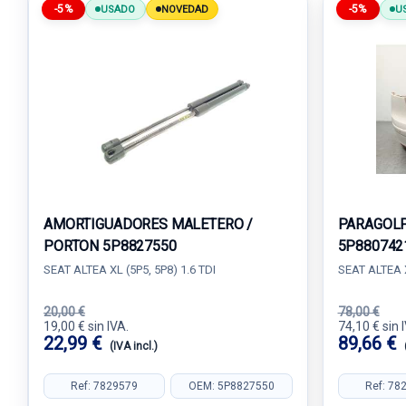
-5%
-5%
USADO
NOVEDAD
U
AMORTIGUADORES MALETERO /
PARAGOLP
PORTON 5P8827550
5P880742
SEAT ALTEA XL (5P5, 5P8) 1.6 TDI
SEAT ALTEA X
20,00 €
78,00 €
19,00 € sin IVA.
74,10 € sin 
22,99 €
89,66 €
(IVA incl.)
Ref: 7829579
OEM: 5P8827550
Ref: 78