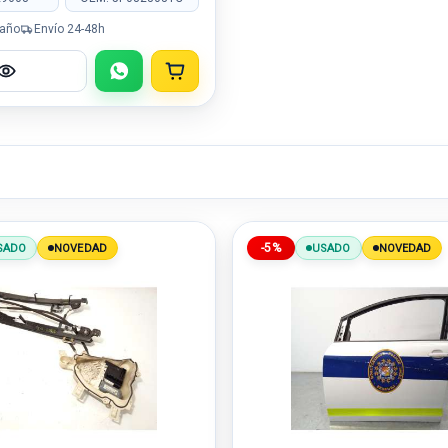
 año
Envío 24-48h
-5%
SADO
NOVEDAD
USADO
NOVEDAD