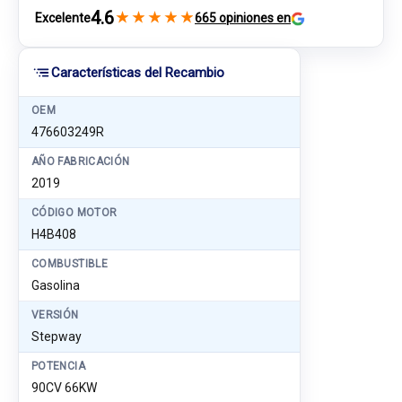
4.6
★
★
★
★
★
Excelente
665 opiniones en
Características del Recambio
OEM
476603249R
AÑO FABRICACIÓN
2019
CÓDIGO MOTOR
H4B408
COMBUSTIBLE
Gasolina
VERSIÓN
Stepway
POTENCIA
90CV 66KW