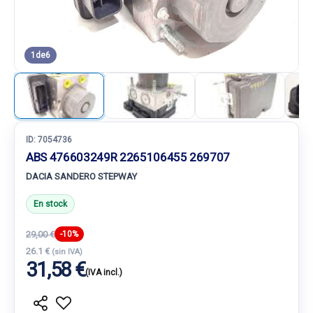
1
de
6
ID:
7054736
ABS 476603249R 2265106455 269707
DACIA SANDERO STEPWAY
En stock
29,00 €
-10%
26.1 €
(sin IVA)
31,58 €
(IVA incl.)