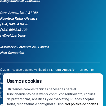
Recuperaciones Valdizarbe
Ctra. Artazu, km 1, 31100
Puente la Reina - Navarra
(+34) 948 34 04 98
(+34) 668 848 123
rv@valdizarbe.es
Instalación Fotovoltaica - Fondos
Next Generation
© 2025 - Recuperaciones Valdizarbe S.L. - Ctra. Artazu, km 1, 31100 - Tel:
948 340 498 / 668 848 123 - Puente la Reina - Navarra - CIF B31275837.
Inscrita en el Registro Mercantil de Navarra, Tomo 32, Folio 75, Hoja 525.
Usamos cookies
Desarrollado por
Seintosoft
El proyecto de inversión "0011-0558-2024-000008" ha sido subvencionado
Utilizamos cookies técnicas necesarias para el
por Gobierno de Navarra al amparo de la convocatoria de 2024 de Ayudas a
funcionamiento de la web y, con tu consentimiento, cookies
la inversión en pymes industriales
de preferencias, analíticas y de marketing. Puedes aceptar
todas, rechazarlas o configurar su uso.
Ver política de cookies