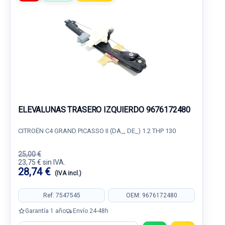
ELEVALUNAS TRASERO IZQUIERDO 9676172480
CITROËN C4 GRAND PICASSO II (DA_, DE_) 1.2 THP 130
25,00 €
23,75 € sin IVA.
28,74 €
(IVA incl.)
Ref: 7547545
OEM: 9676172480
Garantía 1 año
Envío 24-48h