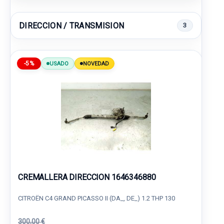
DIRECCION / TRANSMISION
3
-5%
USADO
NOVEDAD
CREMALLERA DIRECCION 1646346880
CITROËN C4 GRAND PICASSO II (DA_, DE_) 1.2 THP 130
300,00 €