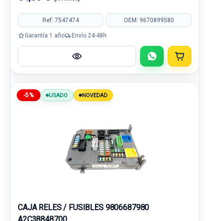
Ref: 7547474
OEM: 9670899580
Garantía 1 año
Envío 24-48h
-5%
USADO
NOVEDAD
CAJA RELES / FUSIBLES 9806687980
A2C38848700