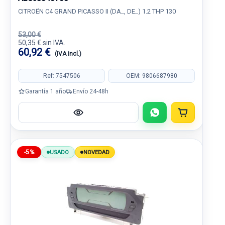
CITROËN C4 GRAND PICASSO II (DA_, DE_) 1.2 THP 130
53,00 €
50,35 € sin IVA.
60,92 €
(IVA incl.)
Ref: 7547506
OEM: 9806687980
Garantía 1 año
Envío 24-48h
-5%
USADO
NOVEDAD