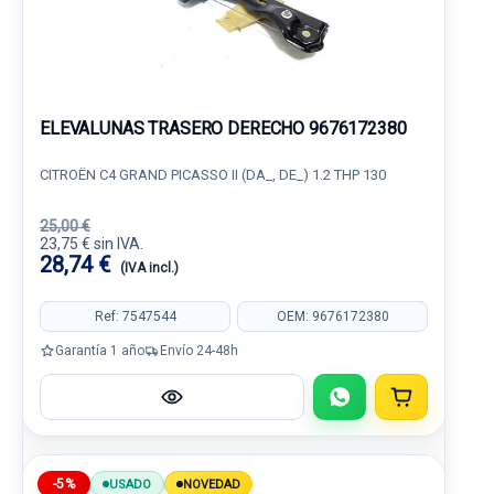
ELEVALUNAS TRASERO DERECHO 9676172380
CITROËN C4 GRAND PICASSO II (DA_, DE_) 1.2 THP 130
25,00 €
23,75 € sin IVA.
28,74 €
(IVA incl.)
Ref: 7547544
OEM: 9676172380
Garantía 1 año
Envío 24-48h
-5%
USADO
NOVEDAD