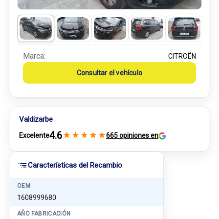
Marca:
CITROËN
Consultar el vehículo
Valdizarbe
4.6
★
★
★
★
★
Excelente
665 opiniones en
Características del Recambio
OEM
1608999680
AÑO FABRICACIÓN