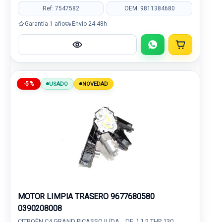
Ref: 7547582
OEM: 9811384680
Garantía 1 año
Envío 24-48h
-5%
USADO
NOVEDAD
MOTOR LIMPIA TRASERO 9677680580
0390208008
CITROËN C4 GRAND PICASSO II (DA_, DE_) 1.2 THP 130