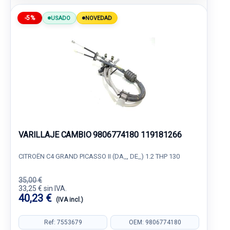
-5%
USADO
NOVEDAD
VARILLAJE CAMBIO 9806774180 119181266
CITROËN C4 GRAND PICASSO II (DA_, DE_) 1.2 THP 130
35,00 €
33,25 € sin IVA.
40,23 €
(IVA incl.)
Ref: 7553679
OEM: 9806774180