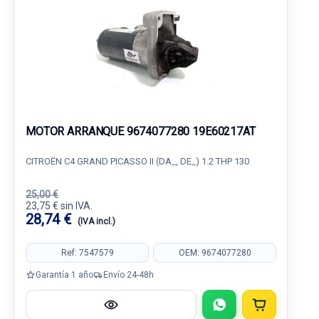
MOTOR ARRANQUE 9674077280 19E60217AT
CITROËN C4 GRAND PICASSO II (DA_, DE_) 1.2 THP 130
25,00 €
23,75 € sin IVA.
28,74 €
(IVA incl.)
Ref: 7547579
OEM: 9674077280
Garantía 1 año
Envío 24-48h