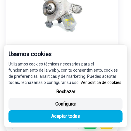
MOTOR LIMPIA DELANTERO 9811384780
Usamos cookies
161395588222 1137328710
Utilizamos cookies técnicas necesarias para el
CITROËN C4 GRAND PICASSO II (DA_, DE_) 1.2 THP 130
funcionamiento de la web y, con tu consentimiento, cookies
de preferencias, analíticas y de marketing. Puedes aceptar
30,00 €
28,50 € sin IVA.
todas, rechazarlas o configurar su uso.
Ver política de cookies
34,49 €
(IVA incl.)
Rechazar
Ref: 7553680
OEM: 9811384780
Configurar
Garantía 1 año
Envío 24-48h
Aceptar todas