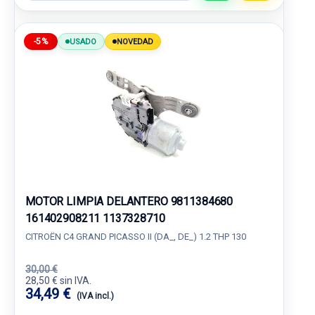
-5%
USADO
NOVEDAD
MOTOR LIMPIA DELANTERO 9811384680
161402908211 1137328710
CITROËN C4 GRAND PICASSO II (DA_, DE_) 1.2 THP 130
30,00 €
28,50 € sin IVA.
34,49 €
(IVA incl.)