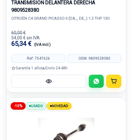
TRANSMISION DELANTERA DERECHA
9809528380
CITROËN C4 GRAND PICASSO II (DA_, DE_) 1.2 THP 130
60,00 €
54,00 € sin IVA.
65,34 €
(IVA incl.)
Ref: 7547626
OEM: 9809528380
Garantía 1 año
Envío 24-48h
-10%
USADO
NOVEDAD