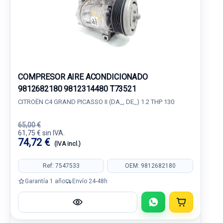
COMPRESOR AIRE ACONDICIONADO
9812682180 9812314480 T73521
CITROËN C4 GRAND PICASSO II (DA_, DE_) 1.2 THP 130
65,00 €
61,75 € sin IVA.
74,72 €
(IVA incl.)
Ref: 7547533
OEM: 9812682180
Garantía 1 año
Envío 24-48h