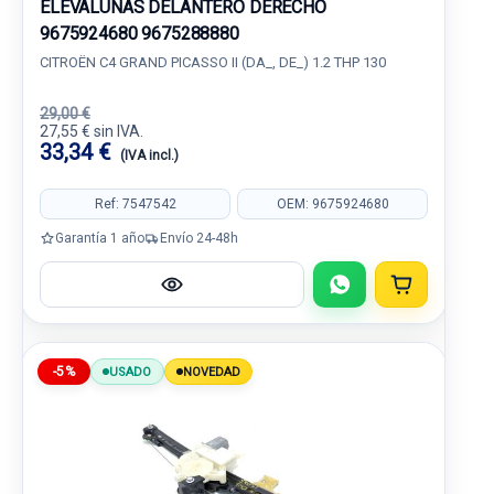
ELEVALUNAS DELANTERO DERECHO
9675924680 9675288880
CITROËN C4 GRAND PICASSO II (DA_, DE_) 1.2 THP 130
29,00 €
27,55 € sin IVA.
33,34 €
(IVA incl.)
Ref: 7547542
OEM: 9675924680
Garantía 1 año
Envío 24-48h
-5%
USADO
NOVEDAD