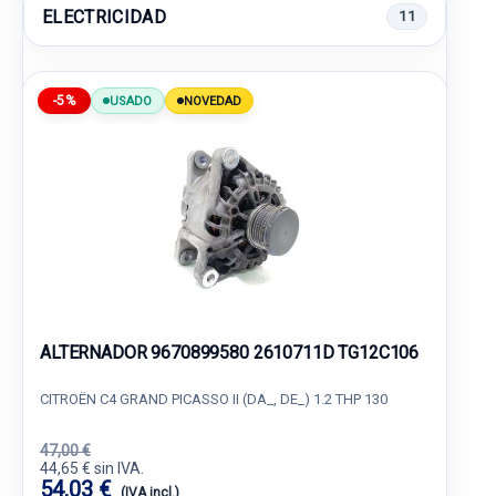
ELECTRICIDAD
11
-5%
USADO
NOVEDAD
ALTERNADOR 9670899580 2610711D TG12C106
CITROËN C4 GRAND PICASSO II (DA_, DE_) 1.2 THP 130
47,00 €
44,65 € sin IVA.
54,03 €
(IVA incl.)