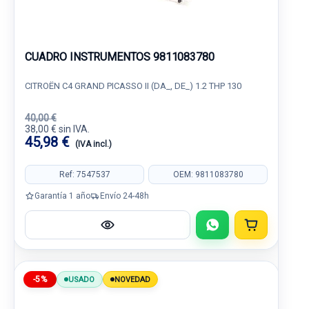
CUADRO INSTRUMENTOS 9811083780
CITROËN C4 GRAND PICASSO II (DA_, DE_) 1.2 THP 130
40,00 €
38,00 € sin IVA.
45,98 €
(IVA incl.)
Ref: 7547537
OEM: 9811083780
Garantía 1 año
Envío 24-48h
-5%
USADO
NOVEDAD