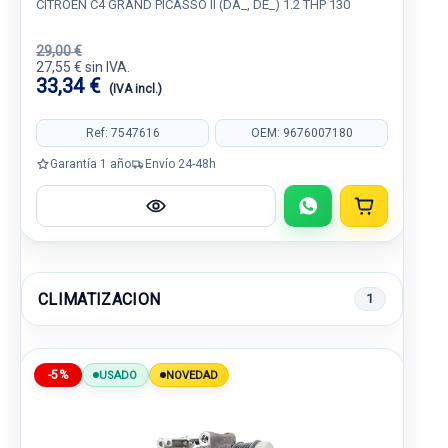
CITROËN C4 GRAND PICASSO II (DA_, DE_) 1.2 THP 130
29,00 €
27,55 € sin IVA.
33,34 €
(IVA incl.)
Ref: 7547616
OEM: 9676007180
Garantía 1 año
Envío 24-48h
CLIMATIZACION
1
-5%
USADO
NOVEDAD