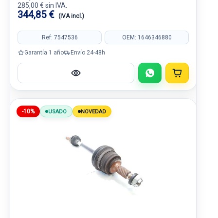
285,00 € sin IVA.
344,85 €
(IVA incl.)
Ref: 7547536
OEM: 1646346880
Garantía 1 año
Envío 24-48h
-10%
USADO
NOVEDAD