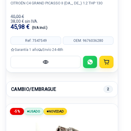
CITROËN C4 GRAND PICASSO II (DA_, DE_) 1.2 THP 130
40,00 €
38,00 € sin IVA.
45,98 €
(IVA incl.)
Ref: 7547549
OEM: 9676036280
Garantía 1 año
Envío 24-48h
CAMBIO/EMBRAGUE
2
-5%
USADO
NOVEDAD