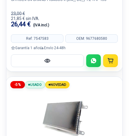
23,00 €
21,85 € sin IVA.
26,44 €
(IVA incl.)
Ref: 7547583
OEM: 9677680580
Garantía 1 año
Envío 24-48h
-5%
USADO
NOVEDAD