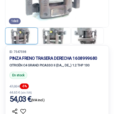
1
de
3
ID:
7547598
PINZA FRENO TRASERA DERECHA 1608999680
CITROËN C4 GRAND PICASSO II (DA_, DE_) 1.2 THP 130
En stock
47,00 €
-5%
44.65 €
(sin IVA)
54,03 €
(IVA incl.)