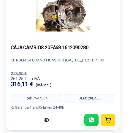
CAJA CAMBIOS 20EA68 1612090280
CITROËN C4 GRAND PICASSO II (DA_, DE_) 1.2 THP 130
275,00 €
261,25 € sin IVA.
316,11 €
(IVA incl.)
Ref: 7547504
OEM: 20EA68
Garantía 1 año
Envío 24-48h