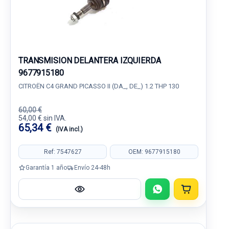
TRANSMISION DELANTERA IZQUIERDA
9677915180
CITROËN C4 GRAND PICASSO II (DA_, DE_) 1.2 THP 130
60,00 €
54,00 € sin IVA.
65,34 €
(IVA incl.)
Ref: 7547627
OEM: 9677915180
Garantía 1 año
Envío 24-48h