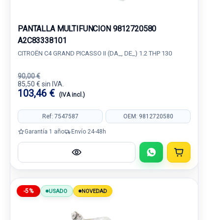
PANTALLA MULTIFUNCION 9812720580
A2C83338101
CITROËN C4 GRAND PICASSO II (DA_, DE_) 1.2 THP 130
90,00 €
85,50 € sin IVA.
103,46 €
(IVA incl.)
Ref: 7547587
OEM: 9812720580
Garantía 1 año
Envío 24-48h
-5%
USADO
NOVEDAD