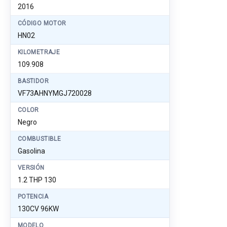
2016
CÓDIGO MOTOR
HN02
KILOMETRAJE
109.908
BASTIDOR
VF73AHNYMGJ720028
COLOR
Negro
COMBUSTIBLE
Gasolina
VERSIÓN
1.2 THP 130
POTENCIA
130CV 96KW
MODELO