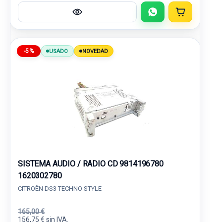
-5%
USADO
NOVEDAD
SISTEMA AUDIO / RADIO CD 9814196780
1620302780
CITROËN DS3 TECHNO STYLE
165,00 €
156,75 € sin IVA.