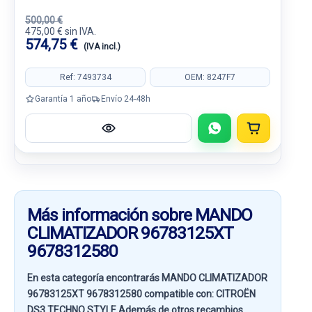
500,00 €
475,00 € sin IVA.
574,75 €
(IVA incl.)
Ref: 7493734
OEM: 8247F7
Garantía 1 año
Envío 24-48h
Más información sobre MANDO
CLIMATIZADOR 96783125XT
9678312580
En esta categoría encontrarás MANDO CLIMATIZADOR
96783125XT 9678312580 compatible con:
CITROËN
DS3 TECHNO STYLE
Además de otros recambios