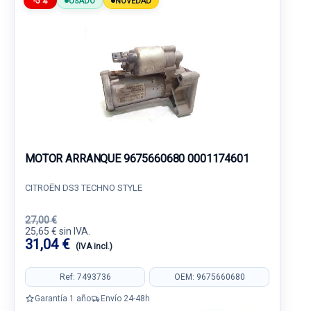
-5%
USADO
NOVEDAD
MOTOR ARRANQUE 9675660680 0001174601
CITROËN DS3 TECHNO STYLE
27,00 €
25,65 € sin IVA.
31,04 €
(IVA incl.)
Ref: 7493736
OEM: 9675660680
Garantía 1 año
Envío 24-48h