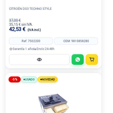
CITROËN DS3 TECHNO STYLE
37,00 €
35,15 € sin IVA.
42,53 €
(IVA incl.)
Ref: 7502200
OEM: 9810858280
Garantía 1 año
Envío 24-48h
-5%
USADO
NOVEDAD