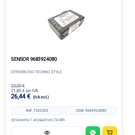
SENSOR 9683924080
CITROËN DS3 TECHNO STYLE
23,00 €
21,85 € sin IVA.
26,44 €
(IVA incl.)
Ref: 7502203
OEM: 9683924080
Garantía 1 año
Envío 24-48h