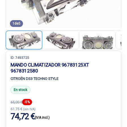
1
de
5
ID:
7493725
MANDO CLIMATIZADOR 96783125XT
9678312580
CITROËN DS3 TECHNO STYLE
En stock
65,00 €
-5%
61.75 €
(sin IVA)
74,72 €
(IVA incl.)