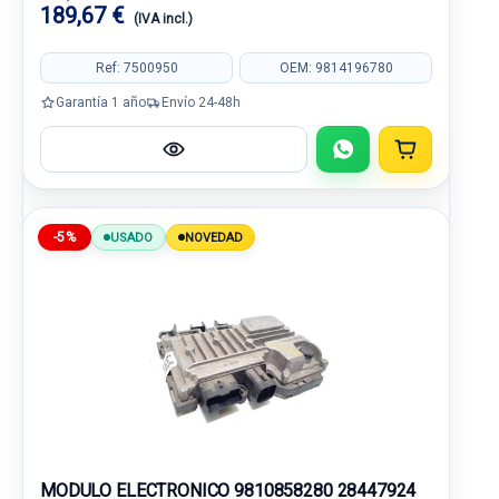
189,67 €
(IVA incl.)
Ref: 7500950
OEM: 9814196780
Garantía 1 año
Envío 24-48h
-5%
USADO
NOVEDAD
MODULO ELECTRONICO 9810858280 28447924