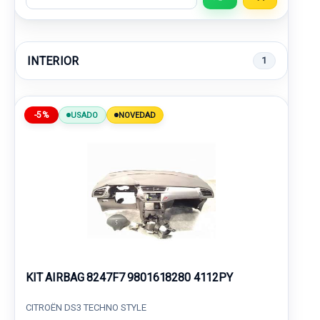
INTERIOR
1
-5%
USADO
NOVEDAD
KIT AIRBAG 8247F7 9801618280 4112PY
CITROËN DS3 TECHNO STYLE