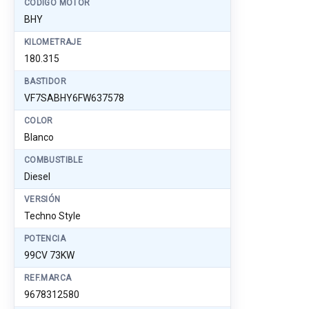
CÓDIGO MOTOR
BHY
KILOMETRAJE
180.315
BASTIDOR
VF7SABHY6FW637578
COLOR
Blanco
COMBUSTIBLE
Diesel
VERSIÓN
Techno Style
POTENCIA
99CV 73KW
REF.MARCA
9678312580