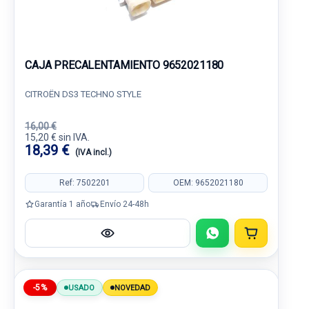
CAJA PRECALENTAMIENTO 9652021180
CITROËN DS3 TECHNO STYLE
16,00 €
15,20 € sin IVA.
18,39 €
(IVA incl.)
Ref: 7502201
OEM: 9652021180
Garantía 1 año
Envío 24-48h
-5%
USADO
NOVEDAD