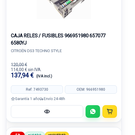
CAJA RELES / FUSIBLES 966951980 657077
6580YJ
CITROËN DS3 TECHNO STYLE
120,00 €
114,00 € sin IVA.
137,94 €
(IVA incl.)
Ref: 7493730
OEM: 966951980
Garantía 1 año
Envío 24-48h