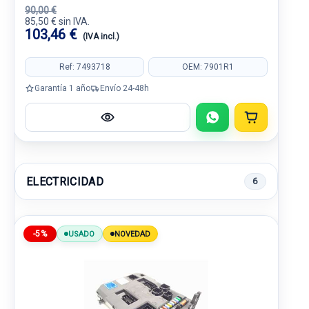
90,00 €
85,50 € sin IVA.
103,46 €
(IVA incl.)
Ref: 7493718
OEM: 7901R1
Garantía 1 año
Envío 24-48h
ELECTRICIDAD
6
-5%
USADO
NOVEDAD