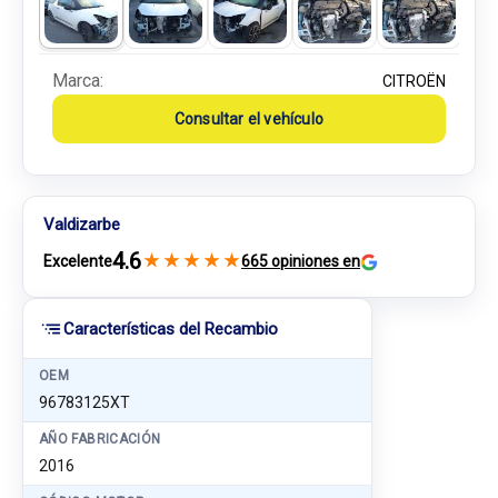
Marca:
CITROËN
Consultar el vehículo
Valdizarbe
4.6
★
★
★
★
★
Excelente
665 opiniones en
Características del Recambio
OEM
96783125XT
AÑO FABRICACIÓN
2016