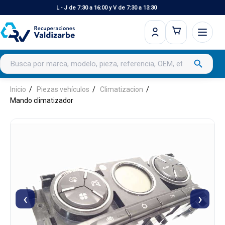
L - J de 7:30 a 16:00 y V de 7:30 a 13:30
Buscar productos
search
Inicio
Piezas vehículos
Climatizacion
Mando climatizador
‹
›