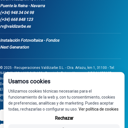
Puente la Reina - Navarra
(+34) 948 34 04 98
(+34) 668 848 123
rv@valdizarbe.es
Instalación Fotovoltaica - Fondos
Next Generation
© 2025 - Recuperaciones Valdizarbe S.L. - Ctra. Artazu, km 1, 31100 - Tel:
948 340 498 / 668 848 123 - Puente la Reina - Navarra - CIF B31275837.
Inscrita en el Registro Mercantil de Navarra, Tomo 32, Folio 75, Hoja 525.
Usamos cookies
Desarrollado por
Seintosoft
El proyecto de inversión "0011-0558-2024-000008" ha sido subvencionado
Utilizamos cookies técnicas necesarias para el
por Gobierno de Navarra al amparo de la convocatoria de 2024 de Ayudas a
funcionamiento de la web y, con tu consentimiento, cookies
la inversión en pymes industriales
de preferencias, analíticas y de marketing. Puedes aceptar
todas, rechazarlas o configurar su uso.
Ver política de cookies
VISA
PayPal
Rechazar