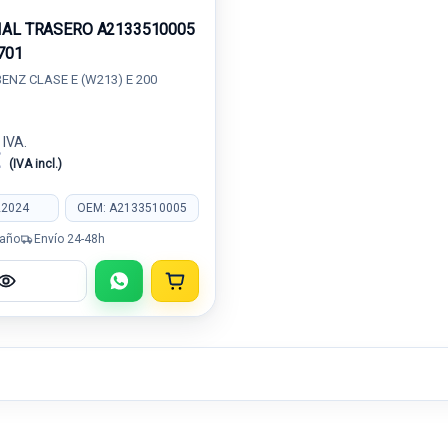
IAL TRASERO A2133510005
701
NZ CLASE E (W213) E 200
 IVA.
€
(IVA incl.)
22024
OEM: A2133510005
 año
Envío 24-48h