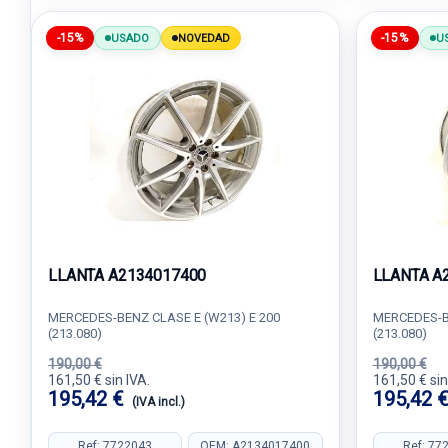
-15%
-15%
USADO
NOVEDAD
U
LLANTA A2134017400
LLANTA A
MERCEDES-BENZ CLASE E (W213) E 200
MERCEDES-BE
(213.080)
(213.080)
190,00 €
190,00 €
161,50 € sin IVA.
161,50 € sin
195,42 €
195,42 
(IVA incl.)
Ref: 7722043
OEM: A2134017400
Ref: 77