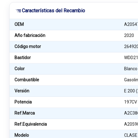
Características del Recambio
OEM
A2054
Año fabricación
2020
Código motor
26492
Bastidor
WDD21
Color
Blanco
Combustible
Gasoli
Versión
E 200 
Potencia
197CV
Ref.Marca
A2C38
Ref.Equivalencia
A2059
Modelo
CLASE 