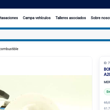
 tasaciones
Campa vehículos
Talleres asociados
Sobre noso
combustible
ID:
7
BO
A2
MER
En
65,0
61.