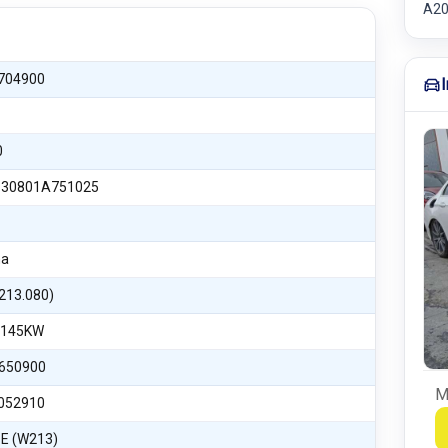
A20
704900
0
30801A751025
na
(213.080)
 145KW
650900
M
052910
E (W213)