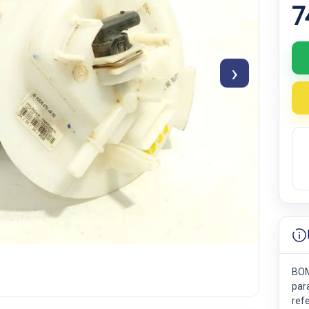
7
›
BOM
par
ref