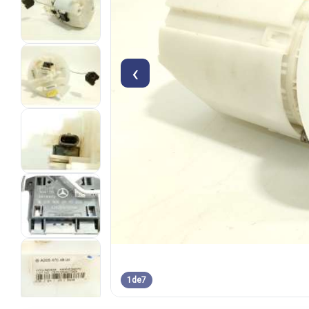
‹
1
de
7