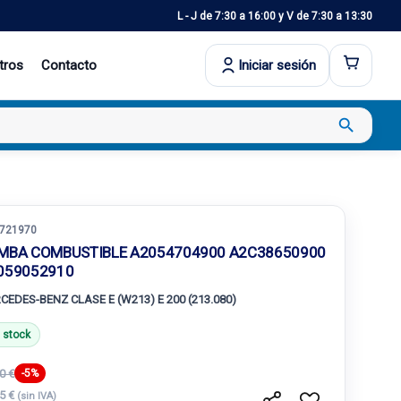
L - J de 7:30 a 16:00 y V de 7:30 a 13:30
tros
Contacto
Iniciar sesión
search
721970
MBA COMBUSTIBLE A2054704900 A2C38650900
059052910
CEDES-BENZ CLASE E (W213) E 200 (213.080)
 stock
0 €
-5%
75 €
(sin IVA)