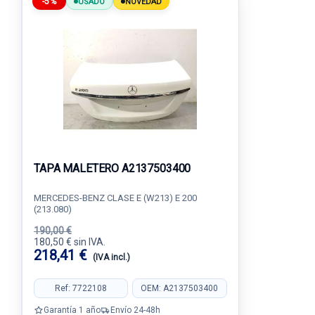
-5%
USADO
NOVEDAD
TAPA MALETERO A2137503400
MERCEDES-BENZ CLASE E (W213) E 200
(213.080)
190,00 €
180,50 € sin IVA.
218,41 €
(IVA incl.)
Ref: 7722108
OEM: A2137503400
Garantía 1 año
Envío 24-48h