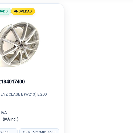
SADO
NOVEDAD
2134017400
NZ CLASE E (W213) E 200
 IVA.
€
(IVA incl.)
22044
OEM: A2134017400