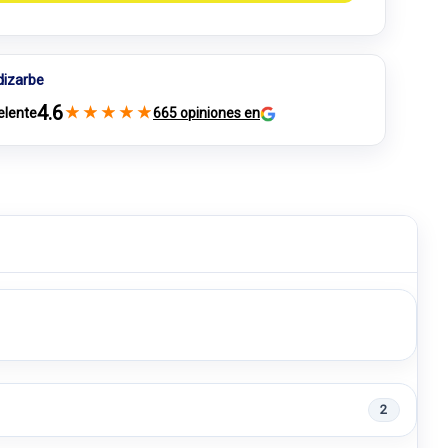
dizarbe
4.6
★
★
★
★
★
elente
665 opiniones en
2