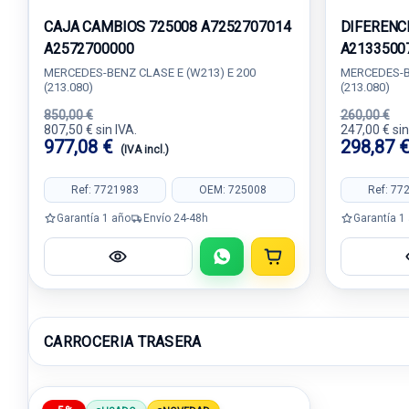
CAJA CAMBIOS 725008 A7252707014
DIFERENC
A2572700000
A2133500
MERCEDES-BENZ CLASE E (W213) E 200
MERCEDES-BE
(213.080)
(213.080)
850,00 €
260,00 €
807,50 € sin IVA.
247,00 € sin
977,08 €
298,87 
(IVA incl.)
Ref: 7721983
OEM: 725008
Ref: 77
Garantía 1 año
Envío 24-48h
Garantía 1
CARROCERIA TRASERA