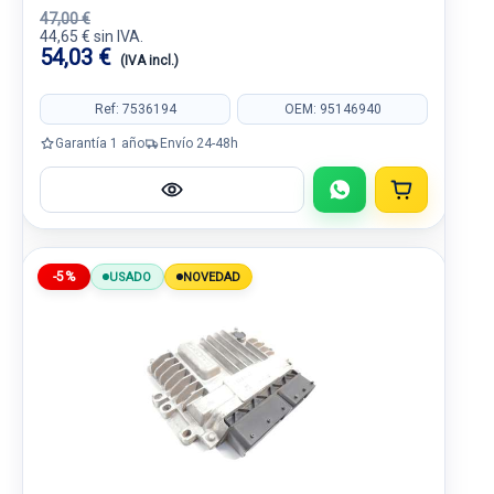
47,00 €
44,65 € sin IVA.
54,03 €
(IVA incl.)
Ref: 7536194
OEM: 95146940
Garantía 1 año
Envío 24-48h
-5%
USADO
NOVEDAD