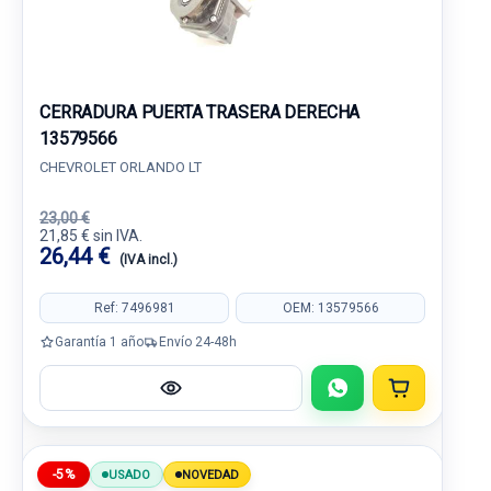
CERRADURA PUERTA TRASERA DERECHA
13579566
CHEVROLET ORLANDO LT
23,00 €
21,85 € sin IVA.
26,44 €
(IVA incl.)
Ref: 7496981
OEM: 13579566
Garantía 1 año
Envío 24-48h
-5%
USADO
NOVEDAD