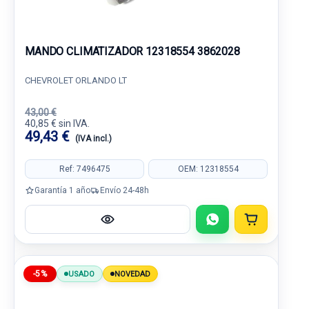
MANDO CLIMATIZADOR 12318554 3862028
CHEVROLET ORLANDO LT
43,00 €
40,85 € sin IVA.
49,43 €
(IVA incl.)
Ref: 7496475
OEM: 12318554
Garantía 1 año
Envío 24-48h
-5%
USADO
NOVEDAD