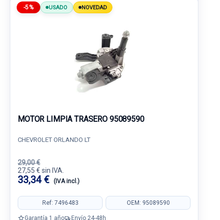
-5%
USADO
NOVEDAD
MOTOR LIMPIA TRASERO 95089590
CHEVROLET ORLANDO LT
29,00 €
27,55 € sin IVA.
33,34 €
(IVA incl.)
Ref: 7496483
OEM: 95089590
Garantía 1 año
Envío 24-48h