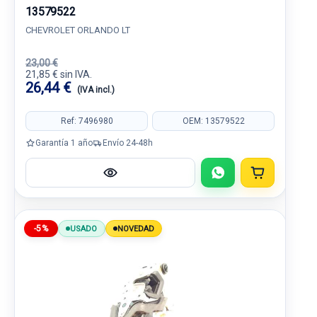
13579522
CHEVROLET ORLANDO LT
23,00 €
21,85 € sin IVA.
26,44 €
(IVA incl.)
Ref: 7496980
OEM: 13579522
Garantía 1 año
Envío 24-48h
-5%
USADO
NOVEDAD