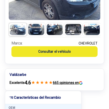
Marca:
CHEVROLET
Consultar el vehículo
Valdizarbe
4.6
★
★
★
★
★
Excelente
665 opiniones en
Características del Recambio
OEM