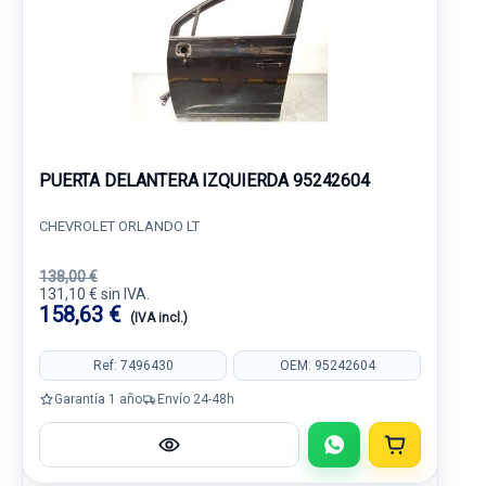
PUERTA DELANTERA IZQUIERDA 95242604
CHEVROLET ORLANDO LT
138,00 €
131,10 € sin IVA.
158,63 €
(IVA incl.)
Ref: 7496430
OEM: 95242604
Garantía 1 año
Envío 24-48h