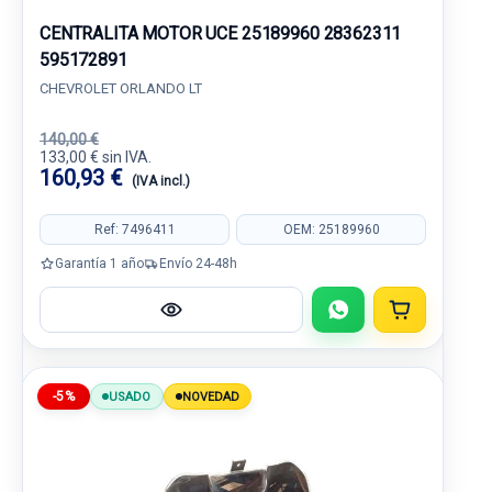
CENTRALITA MOTOR UCE 25189960 28362311
595172891
CHEVROLET ORLANDO LT
140,00 €
133,00 € sin IVA.
160,93 €
(IVA incl.)
Ref: 7496411
OEM: 25189960
Garantía 1 año
Envío 24-48h
-5%
USADO
NOVEDAD