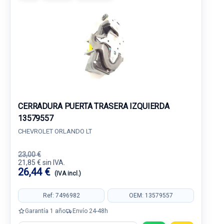
CERRADURA PUERTA TRASERA IZQUIERDA
13579557
CHEVROLET ORLANDO LT
23,00 €
21,85 € sin IVA.
26,44 €
(IVA incl.)
Ref: 7496982
OEM: 13579557
Garantía 1 año
Envío 24-48h