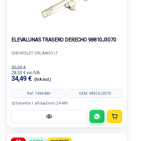
ELEVALUNAS TRASERO DERECHO 98810J3070
CHEVROLET ORLANDO LT
30,00 €
28,50 € sin IVA.
34,49 €
(IVA incl.)
Ref: 7496486
OEM: 98810J3070
Garantía 1 año
Envío 24-48h