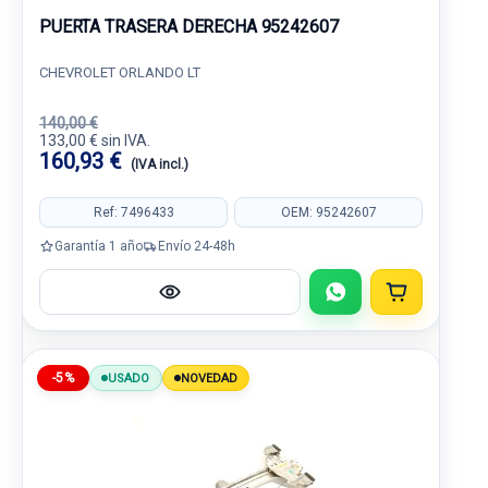
PUERTA TRASERA DERECHA 95242607
CHEVROLET ORLANDO LT
140,00 €
133,00 € sin IVA.
160,93 €
(IVA incl.)
Ref: 7496433
OEM: 95242607
Garantía 1 año
Envío 24-48h
-5%
USADO
NOVEDAD