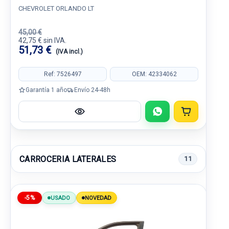
CHEVROLET ORLANDO LT
45,00 €
42,75 € sin IVA.
51,73 €
(IVA incl.)
Ref: 7526497
OEM: 42334062
Garantía 1 año
Envío 24-48h
CARROCERIA LATERALES
11
-5%
USADO
NOVEDAD