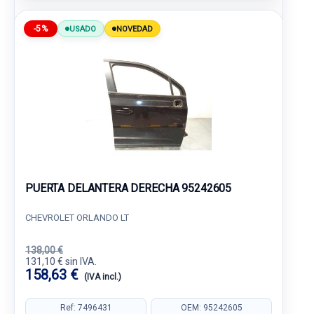
-5%
USADO
NOVEDAD
PUERTA DELANTERA DERECHA 95242605
CHEVROLET ORLANDO LT
138,00 €
131,10 € sin IVA.
158,63 €
(IVA incl.)
Ref: 7496431
OEM: 95242605