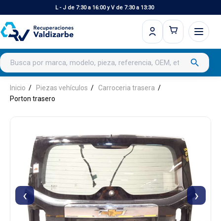
L - J de 7:30 a 16:00 y V de 7:30 a 13:30
Buscar productos
search
Inicio
Piezas vehículos
Carroceria trasera
Porton trasero
‹
›