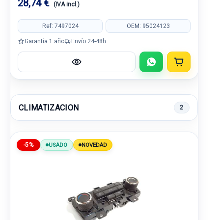
28,74 €
(IVA incl.)
Ref: 7497024
OEM: 95024123
Garantía 1 año
Envío 24-48h
CLIMATIZACION
2
-5%
USADO
NOVEDAD