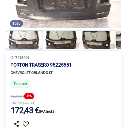
1
de
5
ID:
7496419
PORTON TRASERO 95225551
CHEVROLET ORLANDO LT
En stock
150,00 €
-5%
142.5 €
(sin IVA)
172,43 €
(IVA incl.)