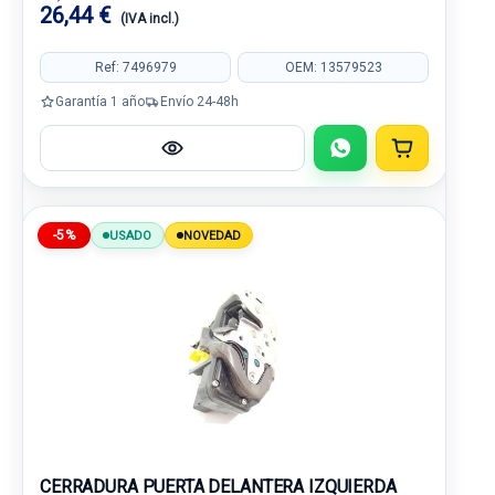
26,44 €
(IVA incl.)
Ref: 7496979
OEM: 13579523
Garantía 1 año
Envío 24-48h
-5%
USADO
NOVEDAD
CERRADURA PUERTA DELANTERA IZQUIERDA