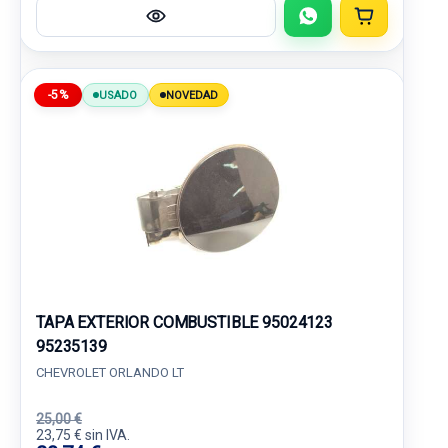
-5%
USADO
NOVEDAD
TAPA EXTERIOR COMBUSTIBLE 95024123
95235139
CHEVROLET ORLANDO LT
25,00 €
23,75 € sin IVA.