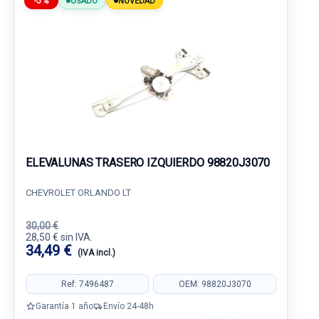
-5%
USADO
NOVEDAD
ELEVALUNAS TRASERO IZQUIERDO 98820J3070
CHEVROLET ORLANDO LT
30,00 €
28,50 € sin IVA.
34,49 €
(IVA incl.)
Ref: 7496487
OEM: 98820J3070
Garantía 1 año
Envío 24-48h