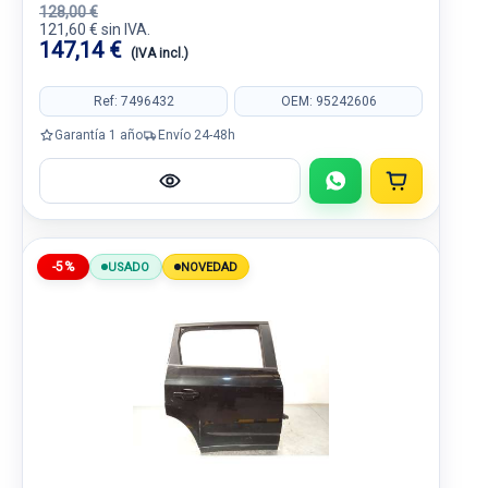
128,00 €
121,60 € sin IVA.
147,14 €
(IVA incl.)
Ref: 7496432
OEM: 95242606
Garantía 1 año
Envío 24-48h
-5%
USADO
NOVEDAD