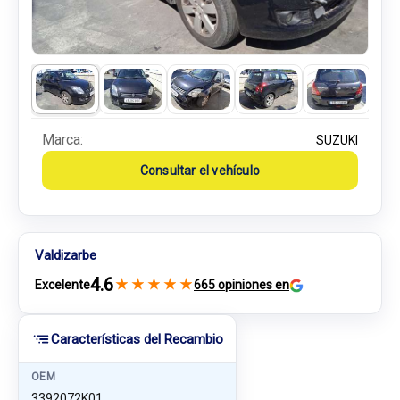
Marca:
SUZUKI
Consultar el vehículo
Valdizarbe
4.6
★
★
★
★
★
Excelente
665 opiniones en
Características del Recambio
OEM
3392072K01