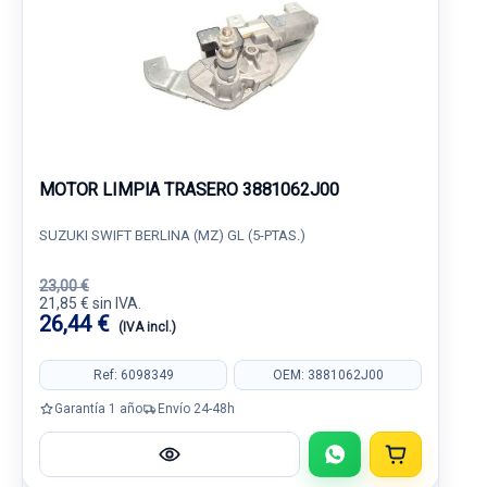
MOTOR LIMPIA TRASERO 3881062J00
SUZUKI SWIFT BERLINA (MZ) GL (5-PTAS.)
23,00 €
21,85 € sin IVA.
26,44 €
(IVA incl.)
Ref: 6098349
OEM: 3881062J00
Garantía 1 año
Envío 24-48h