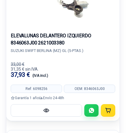
ELEVALUNAS DELANTERO IZQUIERDO
8346063J00 2621003380
SUZUKI SWIFT BERLINA (MZ) GL (5-PTAS.)
33,00 €
31,35 € sin IVA.
37,93 €
(IVA incl.)
Ref: 6098256
OEM: 8346063J00
Garantía 1 año
Envío 24-48h