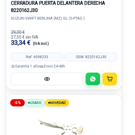
CERRADURA PUERTA DELANTERA DERECHA
8220162J30
SUZUKI SWIFT BERLINA (MZ) GL (5-PTAS.)
29,00 €
27,55 € sin IVA.
33,34 €
(IVA incl.)
Ref: 6098233
OEM: 8220162J30
Garantía 1 año
Envío 24-48h
-5%
USADO
NOVEDAD