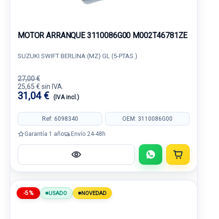
MOTOR ARRANQUE 3110086G00 M002T46781ZE
SUZUKI SWIFT BERLINA (MZ) GL (5-PTAS.)
27,00 €
25,65 € sin IVA.
31,04 €
(IVA incl.)
Ref: 6098340
OEM: 3110086G00
Garantía 1 año
Envío 24-48h
-5%
USADO
NOVEDAD