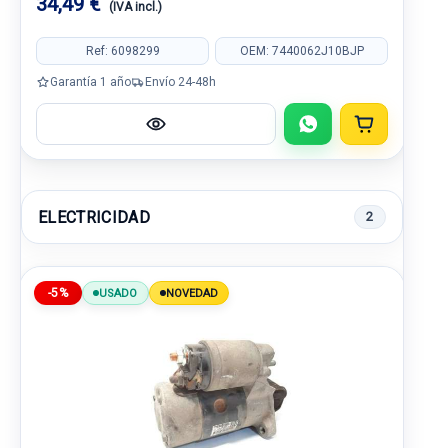
34,49 €
(IVA incl.)
Ref: 6098299
OEM: 7440062J10BJP
Garantía 1 año
Envío 24-48h
ELECTRICIDAD
2
-5%
USADO
NOVEDAD