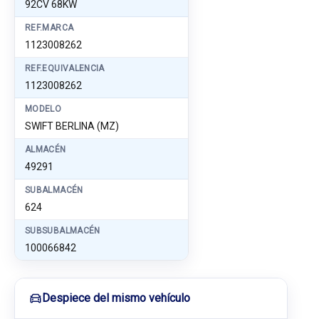
92CV 68KW
REF.MARCA
1123008262
REF.EQUIVALENCIA
1123008262
MODELO
SWIFT BERLINA (MZ)
ALMACÉN
49291
SUBALMACÉN
624
SUBSUBALMACÉN
100066842
Despiece del mismo vehículo