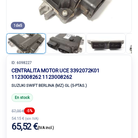
1
de
5
ID:
6098227
CENTRALITA MOTOR UCE 3392072K01
1123008262 1123008262
SUZUKI SWIFT BERLINA (MZ) GL (5-PTAS.)
En stock
57,00 €
-5%
54.15 €
(sin IVA)
65,52 €
(IVA incl.)