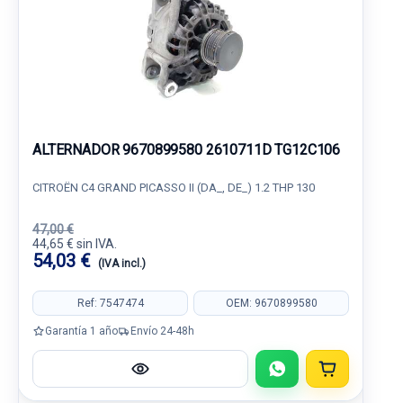
ALTERNADOR 9670899580 2610711D TG12C106
CITROËN C4 GRAND PICASSO II (DA_, DE_) 1.2 THP 130
47,00 €
44,65 € sin IVA.
54,03 €
(IVA incl.)
Ref: 7547474
OEM: 9670899580
Garantía 1 año
Envío 24-48h