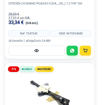
CITROËN C4 GRAND PICASSO II (DA_, DE_) 1.2 THP 130
29,00 €
27,55 € sin IVA.
33,34 €
(IVA incl.)
Ref: 7547542
OEM: 9675924680
Garantía 1 año
Envío 24-48h
-5%
USADO
NOVEDAD