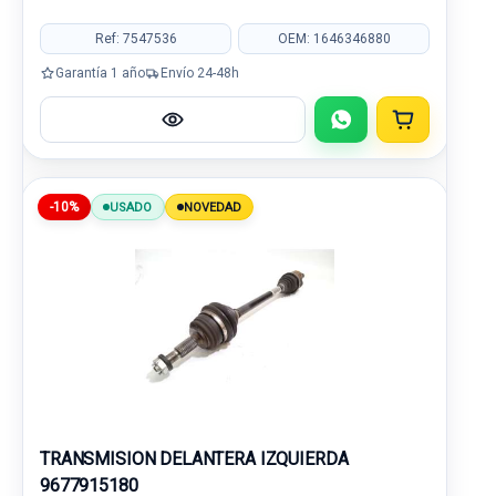
Ref: 7547536
OEM: 1646346880
Garantía 1 año
Envío 24-48h
-10%
USADO
NOVEDAD
TRANSMISION DELANTERA IZQUIERDA
9677915180