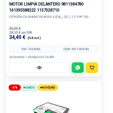
MOTOR LIMPIA DELANTERO 9811384780
161395588222 1137328710
CITROËN C4 GRAND PICASSO II (DA_, DE_) 1.2 THP 130
30,00 €
28,50 € sin IVA.
34,49 €
(IVA incl.)
Ref: 7553680
OEM: 9811384780
Garantía 1 año
Envío 24-48h
-5%
USADO
NOVEDAD