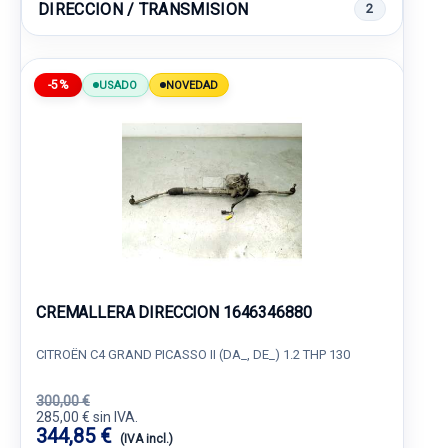
DIRECCION / TRANSMISION
2
-5%
USADO
NOVEDAD
CREMALLERA DIRECCION 1646346880
CITROËN C4 GRAND PICASSO II (DA_, DE_) 1.2 THP 130
300,00 €
285,00 € sin IVA.
344,85 €
(IVA incl.)