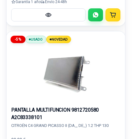
Garantía 1 año
Envío 24-48h
-5%
USADO
NOVEDAD
PANTALLA MULTIFUNCION 9812720580
A2C83338101
CITROËN C4 GRAND PICASSO II (DA_, DE_) 1.2 THP 130