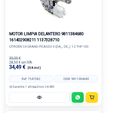
MOTOR LIMPIA DELANTERO 9811384680
161402908211 1137328710
CITROËN C4 GRAND PICASSO II (DA_, DE_) 1.2 THP 130
30,00 €
28,50 € sin IVA.
34,49 €
(IVA incl.)
Ref: 7547582
OEM: 9811384680
Garantía 1 año
Envío 24-48h