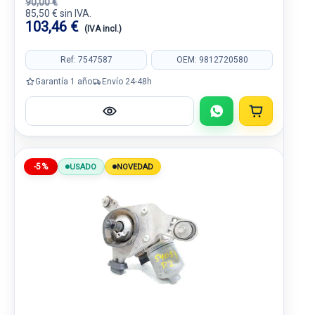
90,00 €
85,50 € sin IVA.
103,46 €
(IVA incl.)
Ref: 7547587
OEM: 9812720580
Garantía 1 año
Envío 24-48h
-5%
USADO
NOVEDAD