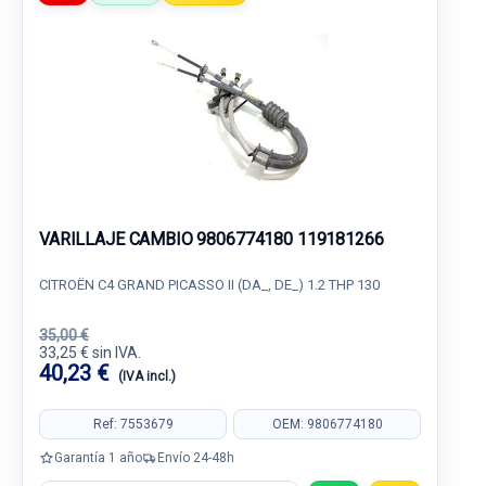
VARILLAJE CAMBIO 9806774180 119181266
CITROËN C4 GRAND PICASSO II (DA_, DE_) 1.2 THP 130
35,00 €
33,25 € sin IVA.
40,23 €
(IVA incl.)
Ref: 7553679
OEM: 9806774180
Garantía 1 año
Envío 24-48h