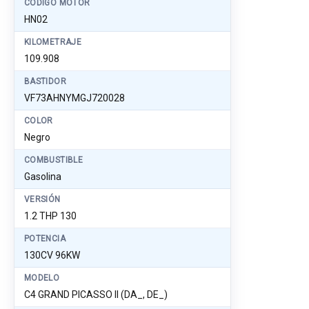
CÓDIGO MOTOR
HN02
KILOMETRAJE
109.908
BASTIDOR
VF73AHNYMGJ720028
COLOR
Negro
COMBUSTIBLE
Gasolina
VERSIÓN
1.2 THP 130
POTENCIA
130CV 96KW
MODELO
C4 GRAND PICASSO II (DA_, DE_)