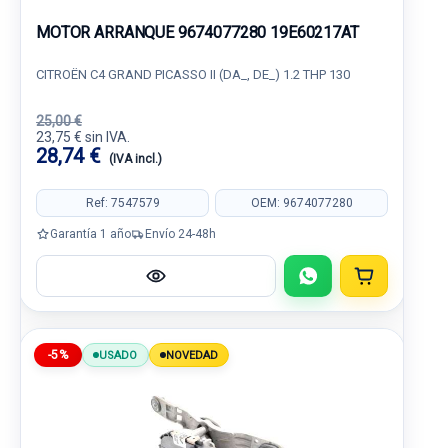
MOTOR ARRANQUE 9674077280 19E60217AT
CITROËN C4 GRAND PICASSO II (DA_, DE_) 1.2 THP 130
25,00 €
23,75 € sin IVA.
28,74 €
(IVA incl.)
Ref: 7547579
OEM: 9674077280
Garantía 1 año
Envío 24-48h
-5%
USADO
NOVEDAD