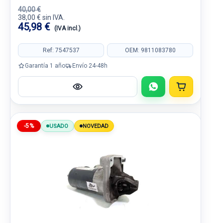
40,00 €
38,00 € sin IVA.
45,98 €
(IVA incl.)
Ref: 7547537
OEM: 9811083780
Garantía 1 año
Envío 24-48h
-5%
USADO
NOVEDAD