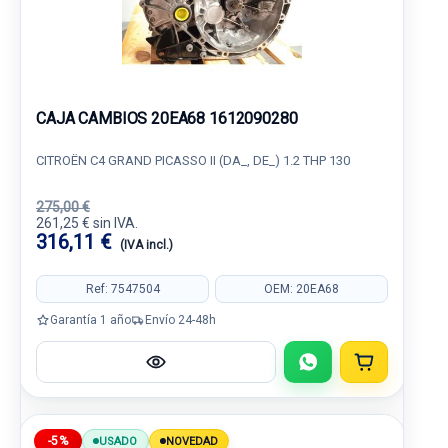
CAJA CAMBIOS 20EA68 1612090280
CITROËN C4 GRAND PICASSO II (DA_, DE_) 1.2 THP 130
275,00 €
261,25 € sin IVA.
316,11 €
(IVA incl.)
Ref: 7547504
OEM: 20EA68
Garantía 1 año
Envío 24-48h
-5%
USADO
NOVEDAD