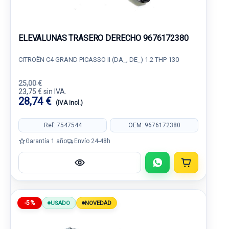
ELEVALUNAS TRASERO DERECHO 9676172380
CITROËN C4 GRAND PICASSO II (DA_, DE_) 1.2 THP 130
25,00 €
23,75 € sin IVA.
28,74 €
(IVA incl.)
Ref: 7547544
OEM: 9676172380
Garantía 1 año
Envío 24-48h
-5%
USADO
NOVEDAD