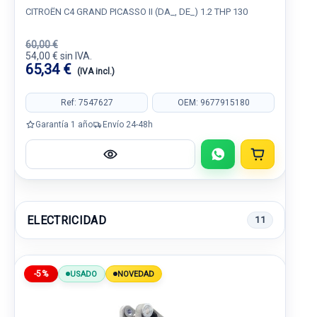
CITROËN C4 GRAND PICASSO II (DA_, DE_) 1.2 THP 130
60,00 €
54,00 € sin IVA.
65,34 €
(IVA incl.)
Ref: 7547627
OEM: 9677915180
Garantía 1 año
Envío 24-48h
ELECTRICIDAD
11
-5%
USADO
NOVEDAD