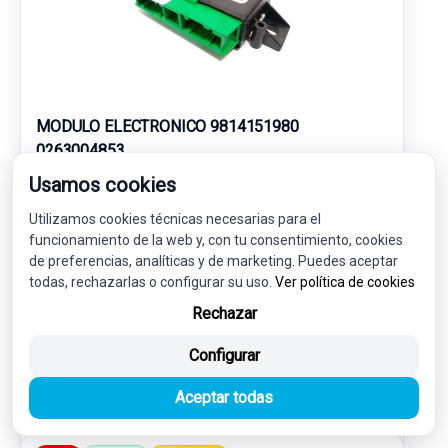
MODULO ELECTRONICO 9814151980
0263004853
CITROËN C4 GRAND PICASSO II (DA_, DE_) 1.2 THP 130
Usamos cookies
Utilizamos cookies técnicas necesarias para el
16,00 €
15,20 € sin IVA.
funcionamiento de la web y, con tu consentimiento, cookies
18,39 €
de preferencias, analíticas y de marketing. Puedes aceptar
(IVA incl.)
todas, rechazarlas o configurar su uso.
Ver política de cookies
Ref: 7553851
OEM: 9814151980
Rechazar
Garantía 1 año
Envío 24-48h
Configurar
Aceptar todas