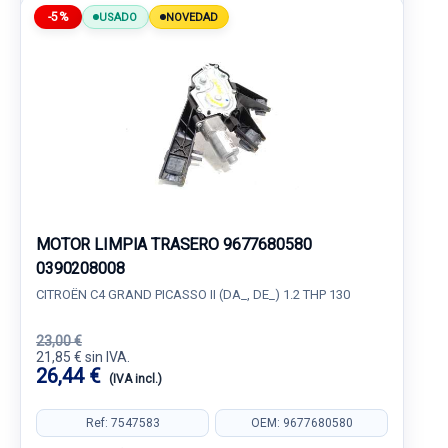
-5%
USADO
NOVEDAD
MOTOR LIMPIA TRASERO 9677680580
0390208008
CITROËN C4 GRAND PICASSO II (DA_, DE_) 1.2 THP 130
23,00 €
21,85 € sin IVA.
26,44 €
(IVA incl.)
Ref: 7547583
OEM: 9677680580