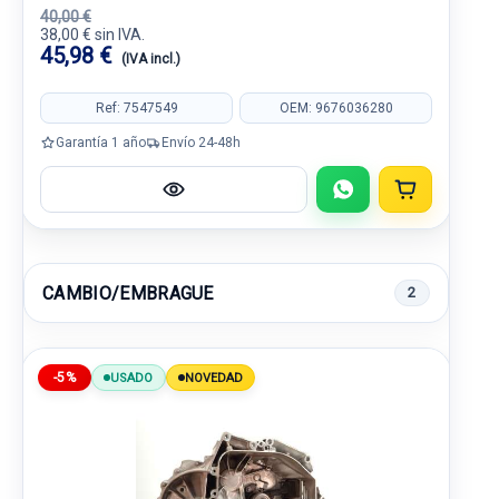
40,00 €
38,00 € sin IVA.
45,98 €
(IVA incl.)
Ref: 7547549
OEM: 9676036280
Garantía 1 año
Envío 24-48h
CAMBIO/EMBRAGUE
2
-5%
USADO
NOVEDAD