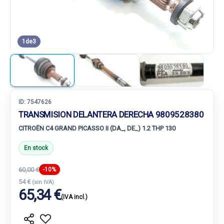
1
de
3
ID:
7547626
TRANSMISION DELANTERA DERECHA 9809528380
CITROËN C4 GRAND PICASSO II (DA_, DE_) 1.2 THP 130
En stock
60,00 €
-10%
54 €
(sin IVA)
65,34 €
(IVA incl.)