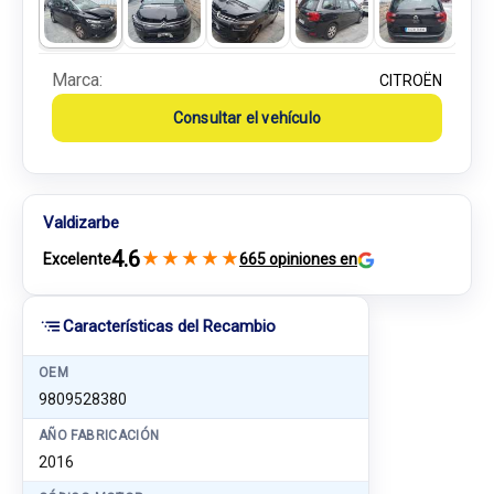
Marca:
CITROËN
Consultar el vehículo
Valdizarbe
4.6
★
★
★
★
★
Excelente
665 opiniones en
Características del Recambio
OEM
9809528380
AÑO FABRICACIÓN
2016