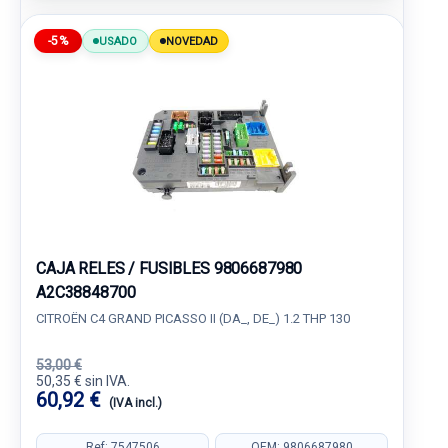
-5%
USADO
NOVEDAD
CAJA RELES / FUSIBLES 9806687980
A2C38848700
CITROËN C4 GRAND PICASSO II (DA_, DE_) 1.2 THP 130
53,00 €
50,35 € sin IVA.
60,92 €
(IVA incl.)
Ref: 7547506
OEM: 9806687980