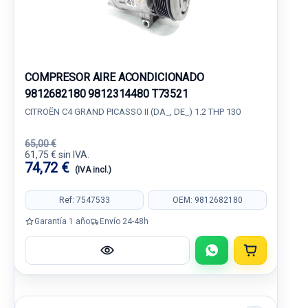
COMPRESOR AIRE ACONDICIONADO
9812682180 9812314480 T73521
CITROËN C4 GRAND PICASSO II (DA_, DE_) 1.2 THP 130
65,00 €
61,75 € sin IVA.
74,72 €
(IVA incl.)
Ref: 7547533
OEM: 9812682180
Garantía 1 año
Envío 24-48h