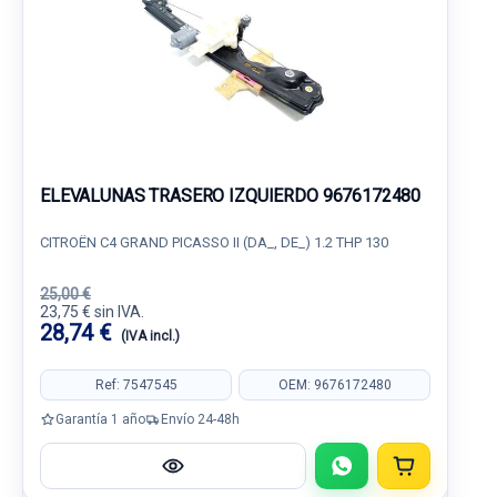
ELEVALUNAS TRASERO IZQUIERDO 9676172480
CITROËN C4 GRAND PICASSO II (DA_, DE_) 1.2 THP 130
25,00 €
23,75 € sin IVA.
28,74 €
(IVA incl.)
Ref: 7547545
OEM: 9676172480
Garantía 1 año
Envío 24-48h