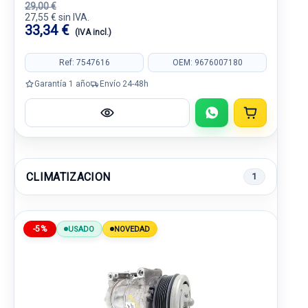
29,00 €
27,55 € sin IVA.
33,34 €
(IVA incl.)
Ref: 7547616
OEM: 9676007180
Garantía 1 año
Envío 24-48h
CLIMATIZACION
1
-5%
USADO
NOVEDAD