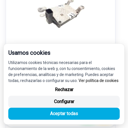
MODULO ELECTRONICO 284385FA2A
Usamos cookies
NISSAN MICRA V (K14) ACENTA
Utilizamos cookies técnicas necesarias para el
funcionamiento de la web y, con tu consentimiento, cookies
57,00 €
de preferencias, analíticas y de marketing. Puedes aceptar
54,15 € sin IVA.
todas, rechazarlas o configurar su uso.
Ver política de cookies
65,52 €
(IVA incl.)
Rechazar
Ref: 7279071
OEM: 284385FA2A
Configurar
Garantía 1 año
Envío 24-48h
Aceptar todas