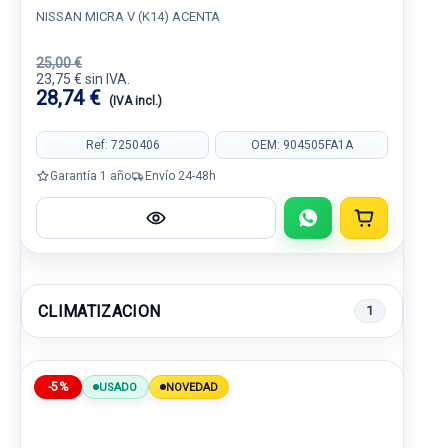
NISSAN MICRA V (K14) ACENTA
25,00 €
23,75 € sin IVA.
28,74 €
(IVA incl.)
Ref: 7250406
OEM: 904505FA1A
Garantía 1 año
Envío 24-48h
CLIMATIZACION
1
-5%
USADO
NOVEDAD