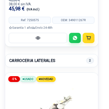
40,00 €
38,00 € sin IVA.
45,98 €
(IVA incl.)
Ref: 7250575
OEM: 349011267R
Garantía 1 año
Envío 24-48h
CARROCERIA LATERALES
2
-5%
USADO
NOVEDAD