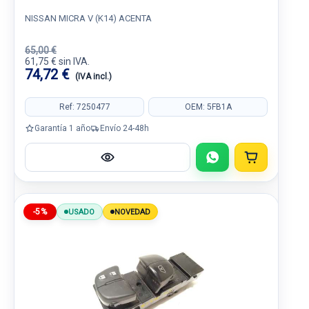
NISSAN MICRA V (K14) ACENTA
65,00 €
61,75 € sin IVA.
74,72 €
(IVA incl.)
Ref: 7250477
OEM: 5FB1A
Garantía 1 año
Envío 24-48h
-5%
USADO
NOVEDAD