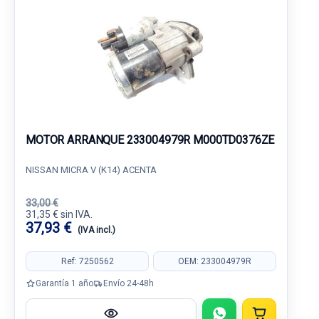
MOTOR ARRANQUE 233004979R M000TD0376ZE
NISSAN MICRA V (K14) ACENTA
33,00 €
31,35 € sin IVA.
37,93 €
(IVA incl.)
Ref: 7250562
OEM: 233004979R
Garantía 1 año
Envío 24-48h