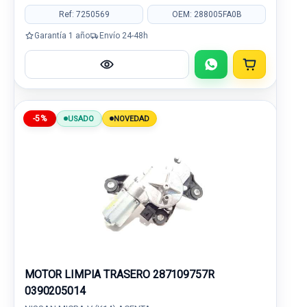
Ref: 7250569
OEM: 288005FA0B
Garantía 1 año
Envío 24-48h
-5%
USADO
NOVEDAD
MOTOR LIMPIA TRASERO 287109757R
0390205014