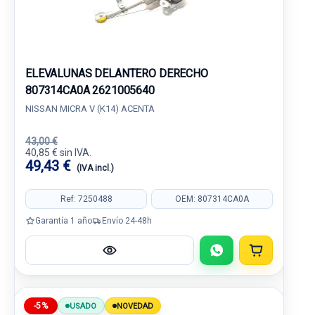
ELEVALUNAS DELANTERO DERECHO
807314CA0A 2621005640
NISSAN MICRA V (K14) ACENTA
43,00 €
40,85 € sin IVA.
49,43 €
(IVA incl.)
Ref: 7250488
OEM: 807314CA0A
Garantía 1 año
Envío 24-48h
-5%
USADO
NOVEDAD