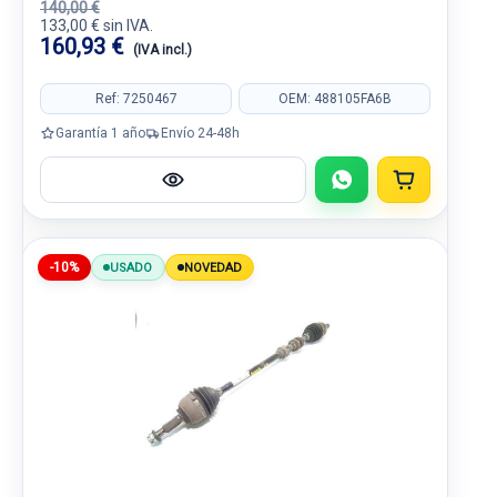
140,00 €
133,00 € sin IVA.
160,93 €
(IVA incl.)
Ref: 7250467
OEM: 488105FA6B
Garantía 1 año
Envío 24-48h
-10%
USADO
NOVEDAD