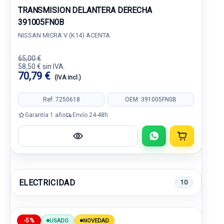
TRANSMISION DELANTERA DERECHA
391005FN0B
NISSAN MICRA V (K14) ACENTA
65,00 €
58,50 € sin IVA.
70,79 €
(IVA incl.)
Ref: 7250618
OEM: 391005FN0B
Garantía 1 año
Envío 24-48h
ELECTRICIDAD
10
-5%
USADO
NOVEDAD