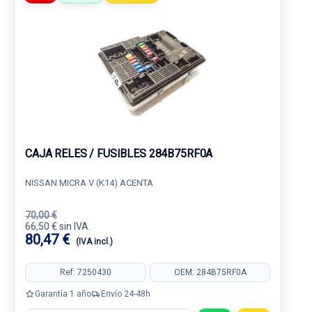
CAJA RELES / FUSIBLES 284B75RF0A
NISSAN MICRA V (K14) ACENTA
70,00 €
66,50 € sin IVA.
80,47 €
(IVA incl.)
Ref: 7250430
OEM: 284B75RF0A
Garantía 1 año
Envío 24-48h