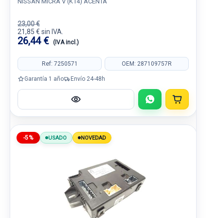
NISSAN MICRA V (K14) ACENTA
23,00 €
21,85 € sin IVA.
26,44 €
(IVA incl.)
Ref: 7250571
OEM: 287109757R
Garantía 1 año
Envío 24-48h
-5%
USADO
NOVEDAD