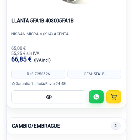
LLANTA 5FA1B 403005FA1B
NISSAN MICRA V (K14) ACENTA
65,00 €
55,25 € sin IVA.
66,85 €
(IVA incl.)
Ref: 7250526
OEM: 5FA1B
Garantía 1 año
Envío 24-48h
CAMBIO/EMBRAGUE
2