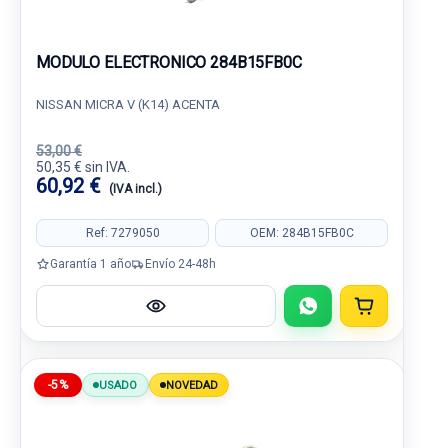
MODULO ELECTRONICO 284B15FB0C
NISSAN MICRA V (K14) ACENTA
53,00 €
50,35 € sin IVA.
60,92 €
(IVA incl.)
Ref: 7279050
OEM: 284B15FB0C
Garantía 1 año
Envío 24-48h
-5%
USADO
NOVEDAD