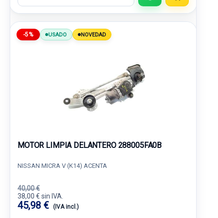
-5%
USADO
NOVEDAD
MOTOR LIMPIA DELANTERO 288005FA0B
NISSAN MICRA V (K14) ACENTA
40,00 €
38,00 € sin IVA.
45,98 €
(IVA incl.)