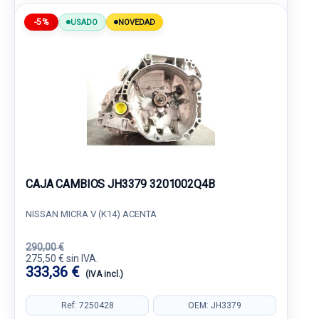
-5%
USADO
NOVEDAD
CAJA CAMBIOS JH3379 3201002Q4B
NISSAN MICRA V (K14) ACENTA
290,00 €
275,50 € sin IVA.
333,36 €
(IVA incl.)
Ref: 7250428
OEM: JH3379