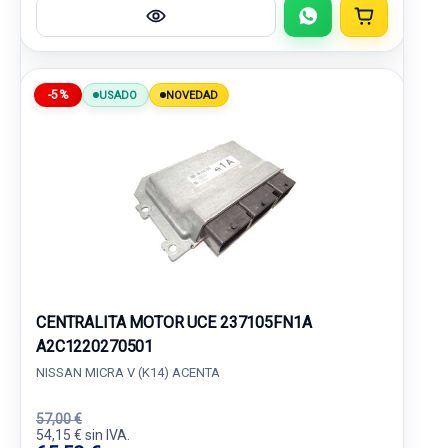
-5%
USADO
NOVEDAD
CENTRALITA MOTOR UCE 237105FN1A
A2C1220270501
NISSAN MICRA V (K14) ACENTA
57,00 €
54,15 € sin IVA.