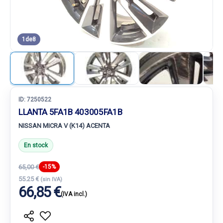
1
de
8
ID:
7250522
LLANTA 5FA1B 403005FA1B
NISSAN MICRA V (K14) ACENTA
En stock
65,00 €
-15%
55.25 €
(sin IVA)
66,85 €
(IVA incl.)