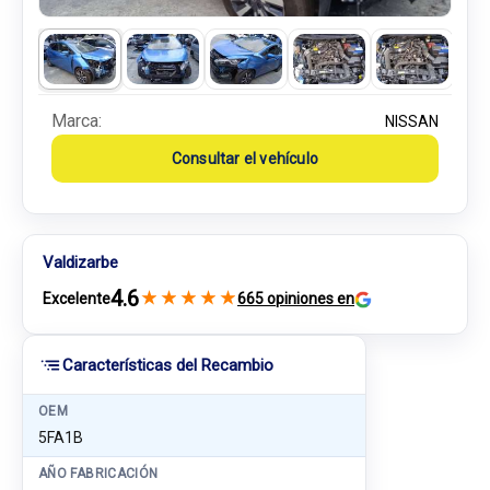
Marca:
NISSAN
Consultar el vehículo
Valdizarbe
4.6
★
★
★
★
★
Excelente
665 opiniones en
Características del Recambio
OEM
5FA1B
AÑO FABRICACIÓN