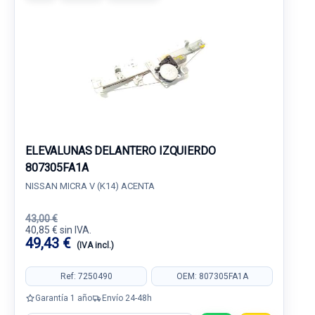
ELEVALUNAS DELANTERO IZQUIERDO
807305FA1A
NISSAN MICRA V (K14) ACENTA
43,00 €
40,85 € sin IVA.
49,43 €
(IVA incl.)
Ref: 7250490
OEM: 807305FA1A
Garantía 1 año
Envío 24-48h