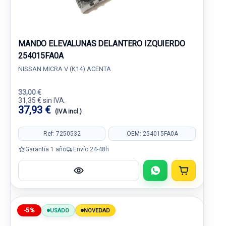
MANDO ELEVALUNAS DELANTERO IZQUIERDO
254015FA0A
NISSAN MICRA V (K14) ACENTA
33,00 €
31,35 € sin IVA.
37,93 €
(IVA incl.)
Ref: 7250532
OEM: 254015FA0A
Garantía 1 año
Envío 24-48h
-5%
USADO
NOVEDAD