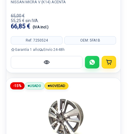
NISSAN MICRA V (K14) ACENTA
65,00 €
55,25 € sin IVA.
66,85 €
(IVA incl.)
Ref: 7250524
OEM: 5FA1B
Garantía 1 año
Envío 24-48h
-15%
USADO
NOVEDAD