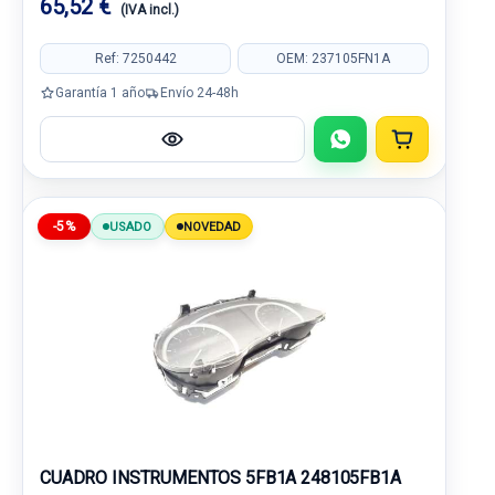
65,52 €
(IVA incl.)
Ref: 7250442
OEM: 237105FN1A
Garantía 1 año
Envío 24-48h
-5%
USADO
NOVEDAD
CUADRO INSTRUMENTOS 5FB1A 248105FB1A