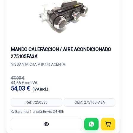
MANDO CALEFACCION / AIRE ACONDICIONADO
275105FA3A
NISSAN MICRA V (K14) ACENTA
47,00 €
44,65 € sin IVA.
54,03 €
(IVA incl.)
Ref: 7250530
OEM: 275105FA3A
Garantía 1 año
Envío 24-48h