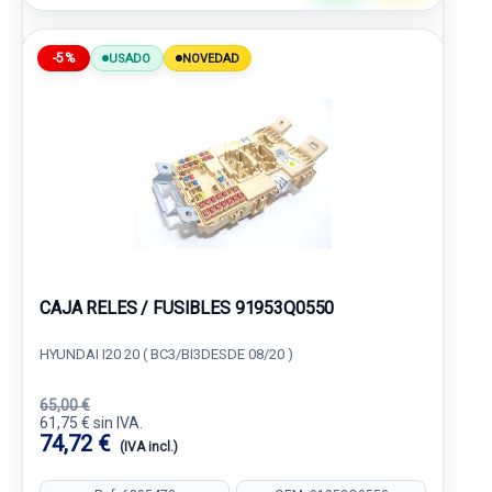
-5%
USADO
NOVEDAD
CAJA RELES / FUSIBLES 91953Q0550
HYUNDAI I20 20 ( BC3/BI3DESDE 08/20 )
65,00 €
61,75 € sin IVA.
74,72 €
(IVA incl.)