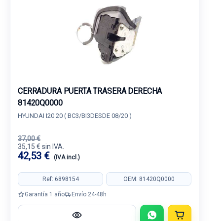
CERRADURA PUERTA TRASERA DERECHA
81420Q0000
HYUNDAI I20 20 ( BC3/BI3DESDE 08/20 )
37,00 €
35,15 € sin IVA.
42,53 €
(IVA incl.)
Ref: 6898154
OEM: 81420Q0000
Garantía 1 año
Envío 24-48h