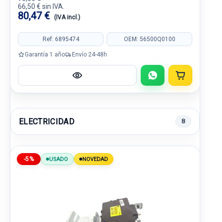
66,50 € sin IVA.
80,47 €
(IVA incl.)
Ref: 6895474
OEM: 56500Q0100
Garantía 1 año
Envío 24-48h
ELECTRICIDAD
8
-5%
USADO
NOVEDAD