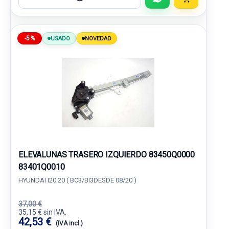
-5%
USADO
NOVEDAD
ELEVALUNAS TRASERO IZQUIERDO 83450Q0000
83401Q0010
HYUNDAI I20 20 ( BC3/BI3DESDE 08/20 )
37,00 €
35,15 € sin IVA.
42,53 €
(IVA incl.)