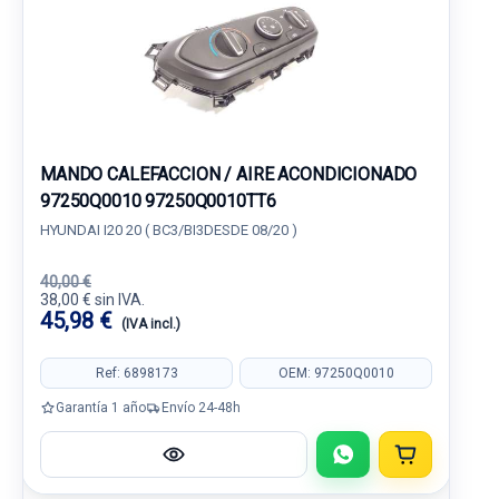
MANDO CALEFACCION / AIRE ACONDICIONADO
97250Q0010 97250Q0010TT6
HYUNDAI I20 20 ( BC3/BI3DESDE 08/20 )
40,00 €
38,00 € sin IVA.
45,98 €
(IVA incl.)
Ref: 6898173
OEM: 97250Q0010
Garantía 1 año
Envío 24-48h