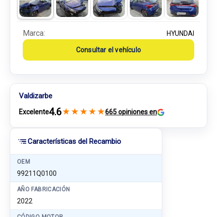
Marca:
HYUNDAI
Consultar el vehículo
Valdizarbe
4.6
★
★
★
★
★
Excelente
665 opiniones en
Características del Recambio
OEM
99211Q0100
AÑO FABRICACIÓN
2022