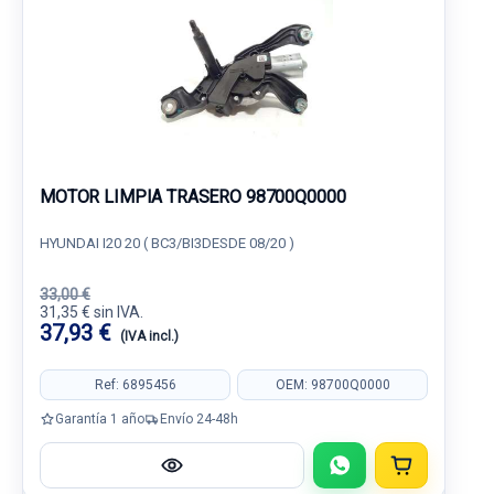
MOTOR LIMPIA TRASERO 98700Q0000
HYUNDAI I20 20 ( BC3/BI3DESDE 08/20 )
33,00 €
31,35 € sin IVA.
37,93 €
(IVA incl.)
Ref: 6895456
OEM: 98700Q0000
Garantía 1 año
Envío 24-48h