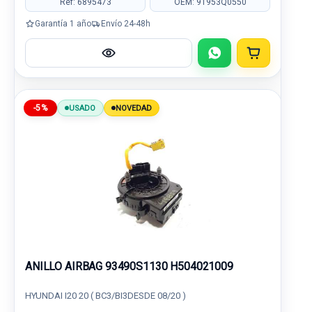
Ref: 6895473
OEM: 91953Q0550
Garantía 1 año
Envío 24-48h
-5%
USADO
NOVEDAD
ANILLO AIRBAG 93490S1130 H504021009
HYUNDAI I20 20 ( BC3/BI3DESDE 08/20 )