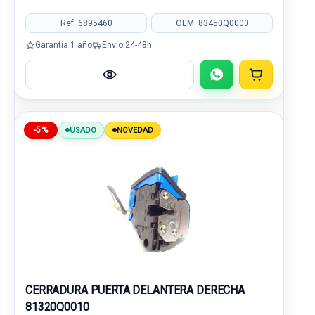
Ref: 6895460
OEM: 83450Q0000
Garantía 1 año
Envío 24-48h
-5%
USADO
NOVEDAD
CERRADURA PUERTA DELANTERA DERECHA
81320Q0010