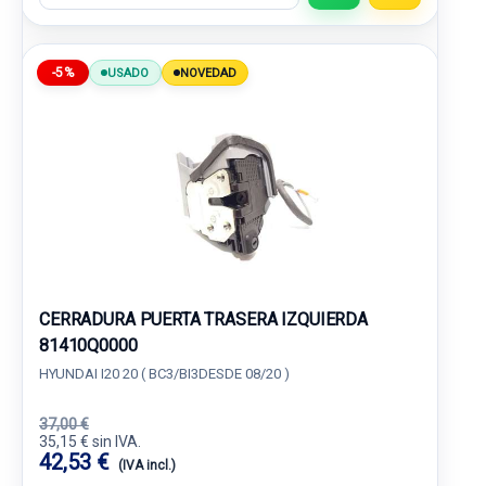
-5%
USADO
NOVEDAD
CERRADURA PUERTA TRASERA IZQUIERDA
81410Q0000
HYUNDAI I20 20 ( BC3/BI3DESDE 08/20 )
37,00 €
35,15 € sin IVA.
42,53 €
(IVA incl.)