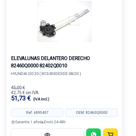
ELEVALUNAS DELANTERO DERECHO
82460Q0000 82402Q0010
HYUNDAI I20 20 ( BC3/BI3DESDE 08/20 )
45,00 €
42,75 € sin IVA.
51,73 €
(IVA incl.)
Ref: 6895457
OEM: 82460Q0000
Garantía 1 año
Envío 24-48h