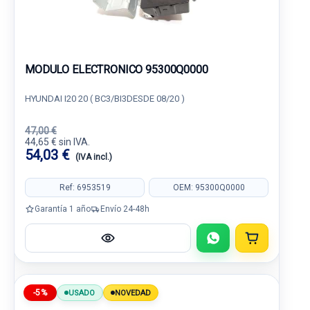
MODULO ELECTRONICO 95300Q0000
HYUNDAI I20 20 ( BC3/BI3DESDE 08/20 )
47,00 €
44,65 € sin IVA.
54,03 €
(IVA incl.)
Ref: 6953519
OEM: 95300Q0000
Garantía 1 año
Envío 24-48h
-5%
USADO
NOVEDAD