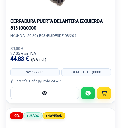
CERRADURA PUERTA DELANTERA IZQUIERDA
81310Q0000
HYUNDAI I20 20 ( BC3/BI3DESDE 08/20 )
39,00 €
37,05 € sin IVA.
44,83 €
(IVA incl.)
Ref: 6898153
OEM: 81310Q0000
Garantía 1 año
Envío 24-48h
-5%
USADO
NOVEDAD