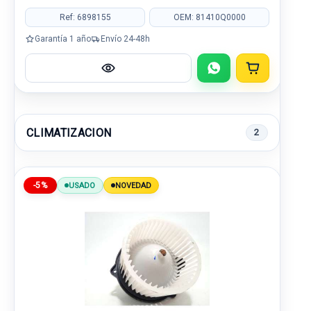
Ref: 6898155
OEM: 81410Q0000
Garantía 1 año
Envío 24-48h
CLIMATIZACION
2
-5%
USADO
NOVEDAD