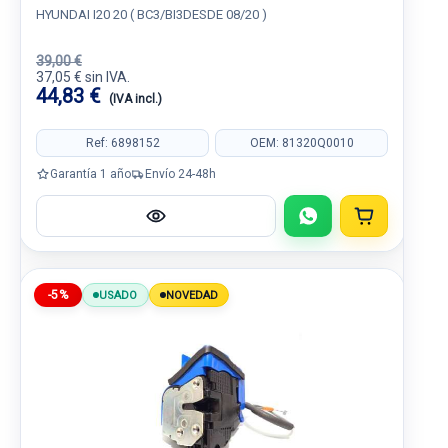
HYUNDAI I20 20 ( BC3/BI3DESDE 08/20 )
39,00 €
37,05 € sin IVA.
44,83 €
(IVA incl.)
Ref: 6898152
OEM: 81320Q0010
Garantía 1 año
Envío 24-48h
-5%
USADO
NOVEDAD