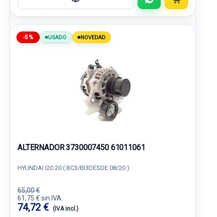
-5%
USADO
NOVEDAD
ALTERNADOR 3730007450 61011061
HYUNDAI I20 20 ( BC3/BI3DESDE 08/20 )
65,00 €
61,75 € sin IVA.
74,72 €
(IVA incl.)