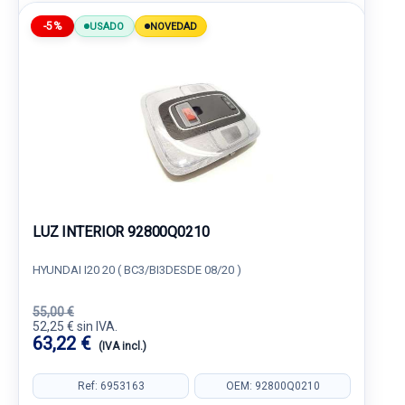
-5%
USADO
NOVEDAD
LUZ INTERIOR 92800Q0210
HYUNDAI I20 20 ( BC3/BI3DESDE 08/20 )
55,00 €
52,25 € sin IVA.
63,22 €
(IVA incl.)
Ref: 6953163
OEM: 92800Q0210