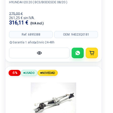
HYUNDAI I20 20 ( BC3/BI3DESDE 08/20 )
275,00 €
261,25 € sin IVA.
316,11 €
(IVA incl.)
Ref: 6895388
OEM: 94023Q0181
Garantía 1 año
Envío 24-48h
-5%
USADO
NOVEDAD