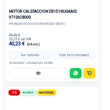
MOTOR CALEFACCION EB1D1KUGAA02
97126C8000
HYUNDAI I20 20 ( BC3/BI3DESDE 08/20 )
35,00 €
33,25 € sin IVA.
40,23 €
(IVA incl.)
Ref: 6895436
OEM: EB1D1KUGAA02
Garantía 1 año
Envío 24-48h
-5%
USADO
NOVEDAD