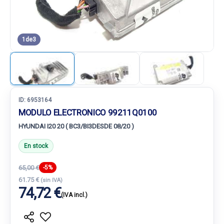
1
de
3
ID:
6953164
MODULO ELECTRONICO 99211Q0100
HYUNDAI I20 20 ( BC3/BI3DESDE 08/20 )
En stock
65,00 €
-5%
61.75 €
(sin IVA)
74,72 €
(IVA incl.)