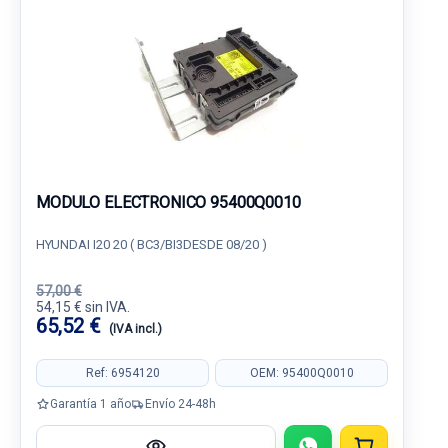
MODULO ELECTRONICO 95400Q0010
HYUNDAI I20 20 ( BC3/BI3DESDE 08/20 )
57,00 €
54,15 € sin IVA.
65,52 €
(IVA incl.)
Ref: 6954120
OEM: 95400Q0010
Garantía 1 año
Envío 24-48h