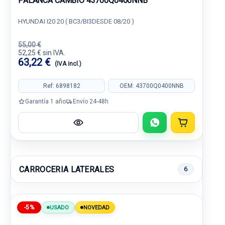
PALANCA CAMBIO 43700Q0400NNB
HYUNDAI I20 20 ( BC3/BI3DESDE 08/20 )
55,00 €
52,25 € sin IVA.
63,22 €
(IVA incl.)
Ref: 6898182
OEM: 43700Q0400NNB
Garantía 1 año
Envío 24-48h
CARROCERIA LATERALES
6
-5%
USADO
NOVEDAD