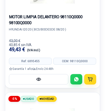
MOTOR LIMPIA DELANTERO 98110Q0000
98100Q0000
HYUNDAI I20 20 ( BC3/BI3DESDE 08/20 )
43,00 €
40,85 € sin IVA.
49,43 €
(IVA incl.)
Ref: 6895455
OEM: 98110Q0000
Garantía 1 año
Envío 24-48h
-5%
USADO
NOVEDAD