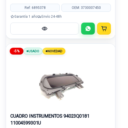
Ref: 6895378
OEM: 3730007450
Garantía 1 año
Envío 24-48h
-5%
USADO
NOVEDAD
CUADRO INSTRUMENTOS 94023Q0181
11004599301U