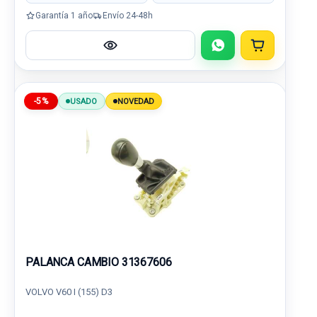
Garantía 1 año
Envío 24-48h
-5%
USADO
NOVEDAD
PALANCA CAMBIO 31367606
VOLVO V60 I (155) D3