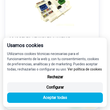
CAJA RELES / FUSIBLES 31327995
Usamos cookies
BG9T14C256HA
VOLVO V60 I (155) D3
Utilizamos cookies técnicas necesarias para el
funcionamiento de la web y, con tu consentimiento, cookies
90,00 €
de preferencias, analíticas y de marketing. Puedes aceptar
85,50 € sin IVA.
todas, rechazarlas o configurar su uso.
Ver política de cookies
103,46 €
(IVA incl.)
Rechazar
Ref: 7925010
OEM: 31327995
Configurar
Garantía 1 año
Envío 24-48h
Aceptar todas