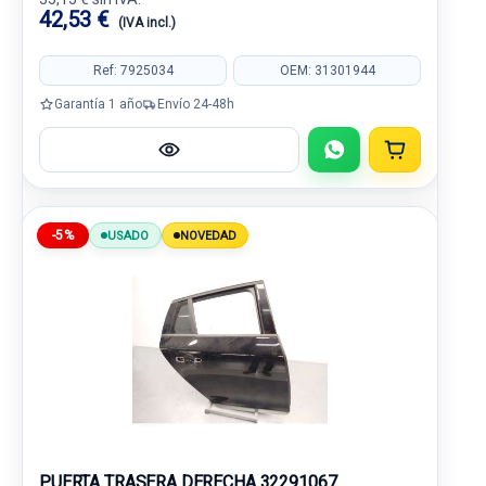
42,53 €
(IVA incl.)
Ref: 7925034
OEM: 31301944
Garantía 1 año
Envío 24-48h
-5%
USADO
NOVEDAD
PUERTA TRASERA DERECHA 32291067