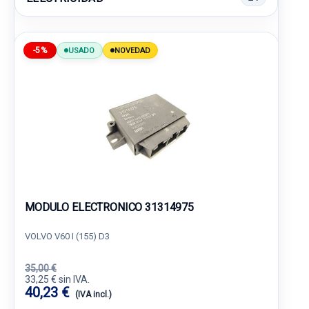
-5%
USADO
NOVEDAD
MODULO ELECTRONICO 31314975
VOLVO V60 I (155) D3
35,00 €
33,25 € sin IVA.
40,23 €
(IVA incl.)