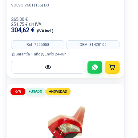
VOLVO V60 I (155) D3
265,00 €
251,75 € sin IVA.
304,62 €
(IVA incl.)
Ref: 7925058
OEM: 31420109
Garantía 1 año
Envío 24-48h
-5%
USADO
NOVEDAD