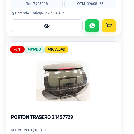
Ref: 7925098
OEM: 39808165
Garantía 1 año
Envío 24-48h
-5%
USADO
NOVEDAD
PORTON TRASERO 31457729
VOLVO V60 I (155) D3