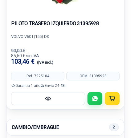
PILOTO TRASERO IZQUIERDO 31395928
VOLVO V60 I (155) D3
90,00 €
85,50 € sin IVA.
103,46 €
(IVA incl.)
Ref: 7925104
OEM: 31395928
Garantía 1 año
Envío 24-48h
CAMBIO/EMBRAGUE
2