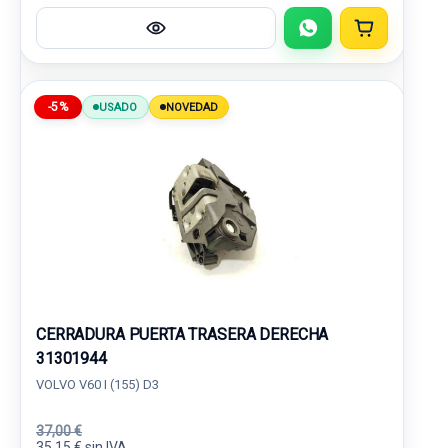
-5%
USADO
NOVEDAD
CERRADURA PUERTA TRASERA DERECHA
31301944
VOLVO V60 I (155) D3
37,00 €
35,15 € sin IVA.