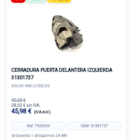
CERRADURA PUERTA DELANTERA IZQUIERDA
31301737
VOLVO V60 I (155) D3
40,00 €
38,00 € sin IVA.
45,98 €
(IVA incl.)
Ref: 7925033
OEM: 31301737
Garantía 1 año
Envío 24-48h