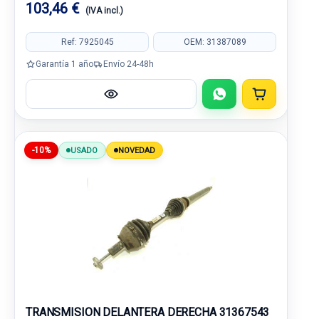
103,46 €
(IVA incl.)
Ref: 7925045
OEM: 31387089
Garantía 1 año
Envío 24-48h
-10%
USADO
NOVEDAD
TRANSMISION DELANTERA DERECHA 31367543