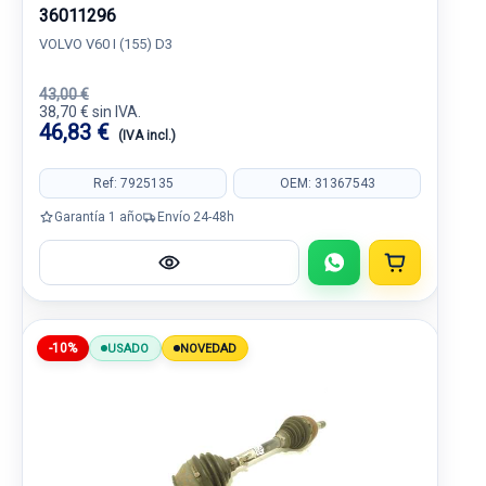
36011296
VOLVO V60 I (155) D3
43,00 €
38,70 € sin IVA.
46,83 €
(IVA incl.)
Ref: 7925135
OEM: 31367543
Garantía 1 año
Envío 24-48h
-10%
USADO
NOVEDAD