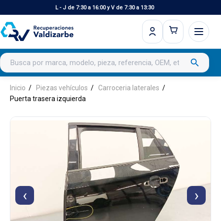
L - J de 7:30 a 16:00 y V de 7:30 a 13:30
Buscar productos
search
Inicio
Piezas vehículos
Carroceria laterales
Puerta trasera izquierda
‹
›