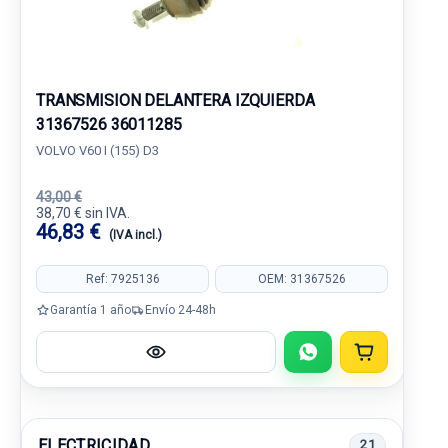
TRANSMISION DELANTERA IZQUIERDA
31367526 36011285
VOLVO V60 I (155) D3
43,00 €
38,70 € sin IVA.
46,83 €
(IVA incl.)
Ref: 7925136
OEM: 31367526
Garantía 1 año
Envío 24-48h
ELECTRICIDAD
21