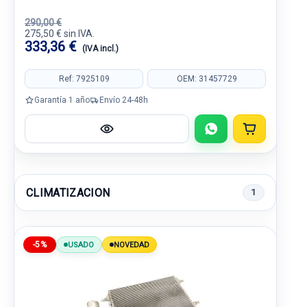
290,00 €
275,50 € sin IVA.
333,36 €
(IVA incl.)
Ref: 7925109
OEM: 31457729
Garantía 1 año
Envío 24-48h
CLIMATIZACION
1
-5%
USADO
NOVEDAD