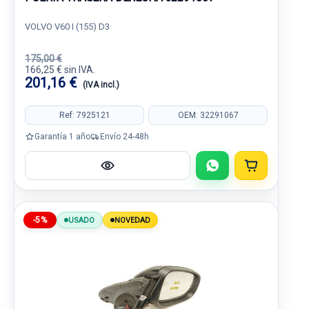
VOLVO V60 I (155) D3
175,00 €
166,25 € sin IVA.
201,16 €
(IVA incl.)
Ref: 7925121
OEM: 32291067
Garantía 1 año
Envío 24-48h
-5%
USADO
NOVEDAD