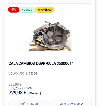
-5%
USADO
NOVEDAD
CAJA CAMBIOS DG9R700LA 36000614
VOLVO V60 I (155) D3
635,00 €
603,25 € sin IVA.
729,93 €
(IVA incl.)
Ref: 7925008
OEM: DG9R700LA