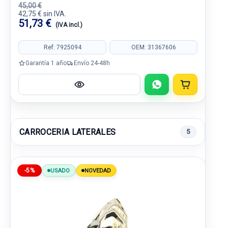
45,00 €
42,75 € sin IVA.
51,73 €
(IVA incl.)
Ref: 7925094
OEM: 31367606
Garantía 1 año
Envío 24-48h
CARROCERIA LATERALES
5
-5%
USADO
NOVEDAD