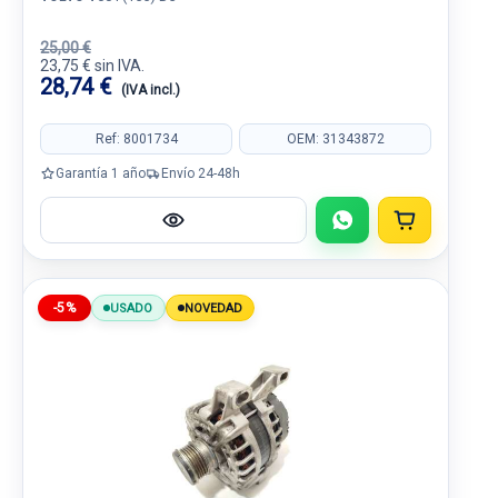
25,00 €
23,75 € sin IVA.
28,74 €
(IVA incl.)
Ref: 8001734
OEM: 31343872
Garantía 1 año
Envío 24-48h
-5%
USADO
NOVEDAD