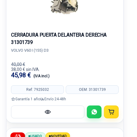
CERRADURA PUERTA DELANTERA DERECHA
31301739
VOLVO V60 I (155) D3
40,00 €
38,00 € sin IVA.
45,98 €
(IVA incl.)
Ref: 7925032
OEM: 31301739
Garantía 1 año
Envío 24-48h
-5%
USADO
NOVEDAD