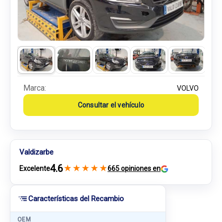
Marca:
VOLVO
Consultar el vehículo
Valdizarbe
4.6
★
★
★
★
★
Excelente
665 opiniones en
Características del Recambio
OEM