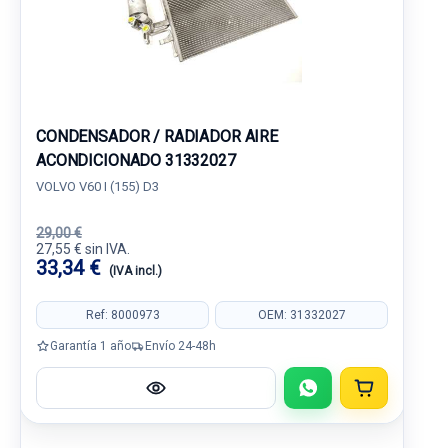
CONDENSADOR / RADIADOR AIRE
ACONDICIONADO 31332027
VOLVO V60 I (155) D3
29,00 €
27,55 € sin IVA.
33,34 €
(IVA incl.)
Ref: 8000973
OEM: 31332027
Garantía 1 año
Envío 24-48h