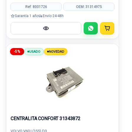
Ref: 8001726
OEM: 31314975
Garantía 1 año
Envío 24-48h
-5%
USADO
NOVEDAD
CENTRALITA CONFORT 31343872
VOLVO V60 I (155) D3