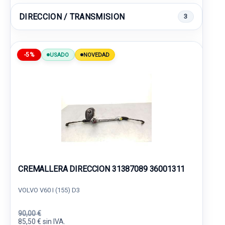
DIRECCION / TRANSMISION
3
-5%
USADO
NOVEDAD
CREMALLERA DIRECCION 31387089 36001311
VOLVO V60 I (155) D3
90,00 €
85,50 € sin IVA.