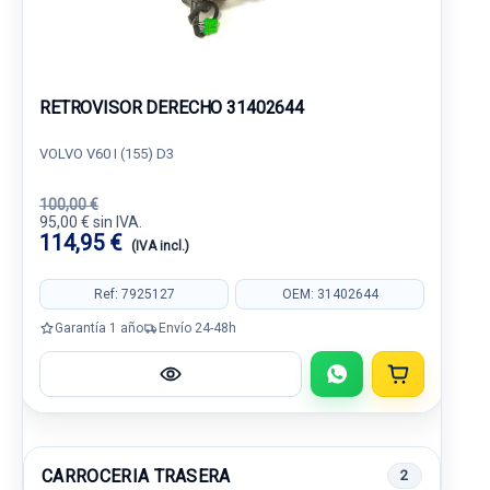
RETROVISOR DERECHO 31402644
VOLVO V60 I (155) D3
100,00 €
95,00 € sin IVA.
114,95 €
(IVA incl.)
Ref: 7925127
OEM: 31402644
Garantía 1 año
Envío 24-48h
CARROCERIA TRASERA
2