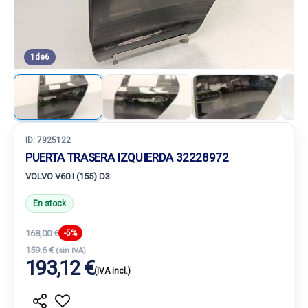
1
de
6
ID:
7925122
PUERTA TRASERA IZQUIERDA 32228972
VOLVO V60 I (155) D3
En stock
168,00 €
-5%
159.6 €
(sin IVA)
193,12 €
(IVA incl.)