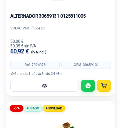
ALTERNADOR 30659131 0125811005
VOLVO V60 I (155) D3
53,00 €
50,35 € sin IVA.
60,92 €
(IVA incl.)
Ref: 7924978
OEM: 30659131
Garantía 1 año
Envío 24-48h
-5%
USADO
NOVEDAD