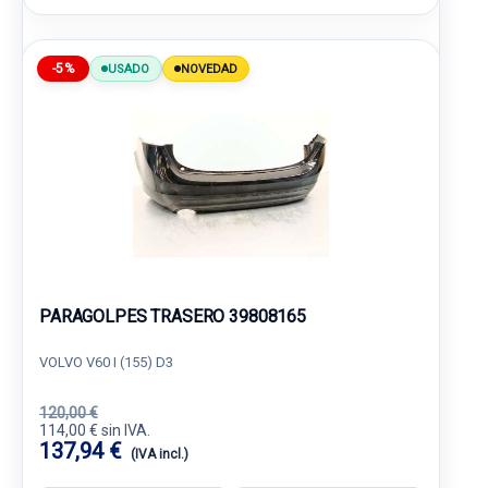
-5%
USADO
NOVEDAD
PARAGOLPES TRASERO 39808165
VOLVO V60 I (155) D3
120,00 €
114,00 € sin IVA.
137,94 €
(IVA incl.)