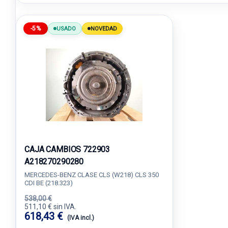
-5%
USADO
NOVEDAD
CAJA CAMBIOS 722903
A218270290280
MERCEDES-BENZ CLASE CLS (W218) CLS 350
CDI BE (218.323)
538,00 €
511,10 € sin IVA.
618,43 €
(IVA incl.)