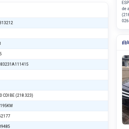
ESP
de 
(21
026
313212
3
5
83231A111415
0 CDI BE (218.323)
 195KW
52177
39485