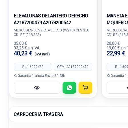
ELEVALUNAS DELANTERO DERECHO
MANETA E
A2187200479 A2078200542
IZQUIERD
MERCEDES-BENZ CLASE CLS (W218) CLS 350
MERCEDES-B
CDI BE (218.323)
CDI BE (218.
35,00 €
20,00 €
33,25 € sin IVA.
19,00 € sin 
40,23 €
22,99 €
(IVA incl.)
Ref: 6099472
OEM: A2187200479
Ref: 60
Garantía 1 año
Envío 24-48h
Garantía 1
CARROCERIA TRASERA