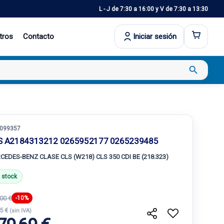
L - J de 7:30 a 16:00 y V de 7:30 a 13:30
tros
Contacto
Iniciar sesión
search
099357
S A2184313212 0265952177 0265239485
CEDES-BENZ CLASE CLS (W218) CLS 350 CDI BE (218.323)
 stock
00 €
-10%
.5 €
(sin IVA)