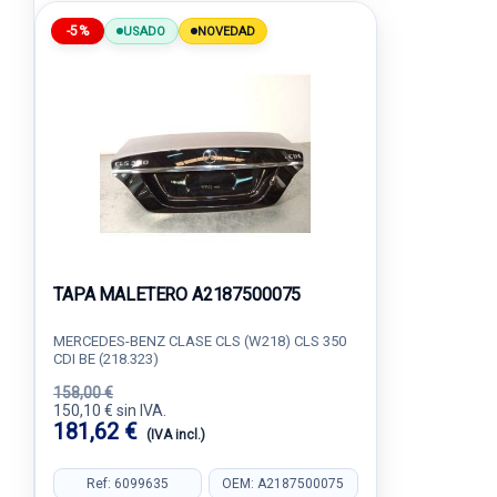
-5%
USADO
NOVEDAD
TAPA MALETERO A2187500075
MERCEDES-BENZ CLASE CLS (W218) CLS 350
CDI BE (218.323)
158,00 €
150,10 € sin IVA.
181,62 €
(IVA incl.)
Ref: 6099635
OEM: A2187500075