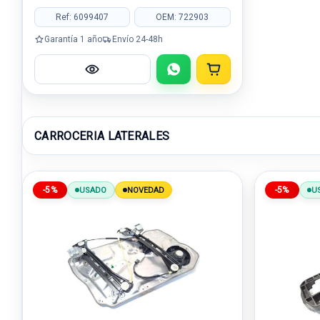
Ref: 6099407
OEM: 722903
Garantía 1 año
Envío 24-48h
CARROCERIA LATERALES
-5%
-5%
USADO
NOVEDAD
U