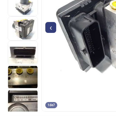
‹
1
de
7