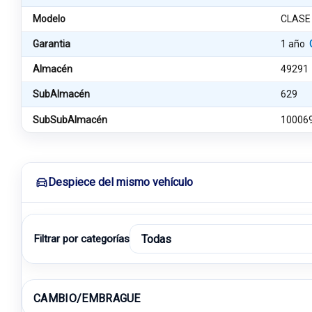
Modelo
CLASE
Garantia
1 año
Almacén
49291
SubAlmacén
629
SubSubAlmacén
10006
Despiece del mismo vehículo
Filtrar por categorías
CAMBIO/EMBRAGUE