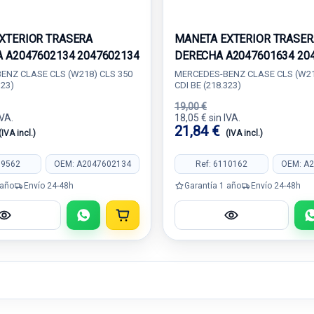
XTERIOR TRASERA
MANETA EXTERIOR TRASER
A A2047602134 2047602134
DERECHA A2047601634 20
ENZ CLASE CLS (W218) CLS 350
MERCEDES-BENZ CLASE CLS (W21
323)
CDI BE (218.323)
19,00 €
IVA.
18,05 € sin IVA.
21,84 €
(IVA incl.)
(IVA incl.)
99562
OEM: A2047602134
Ref: 6110162
OEM: A
 año
Envío 24-48h
Garantía 1 año
Envío 24-48h