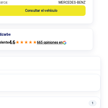
arca:
MERCEDES-BENZ
Consultar el vehículo
dizarbe
4.6
★
★
★
★
★
elente
665 opiniones en
1