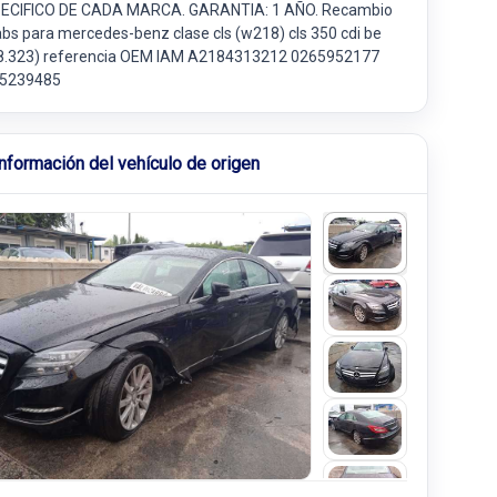
ECIFICO DE CADA MARCA. GARANTIA: 1 AÑO. Recambio
abs para mercedes-benz clase cls (w218) cls 350 cdi be
8.323) referencia OEM IAM A2184313212 0265952177
5239485
Información del vehículo de origen