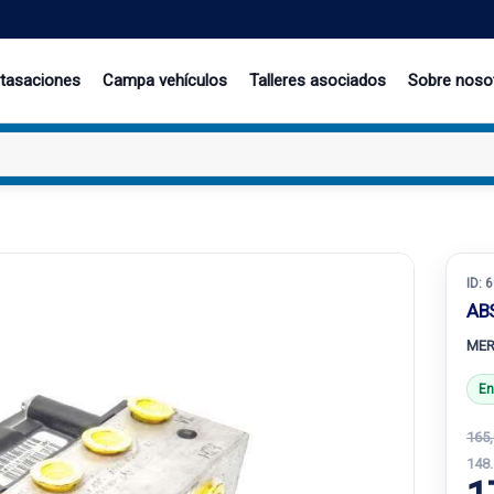
 tasaciones
Campa vehículos
Talleres asociados
Sobre noso
ID:
6
AB
MER
En
165,
148