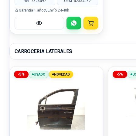
Ref: 7526497
OEM: 42334062
Garantía 1 año
Envío 24-48h
CARROCERIA LATERALES
-5%
-5%
USADO
NOVEDAD
U