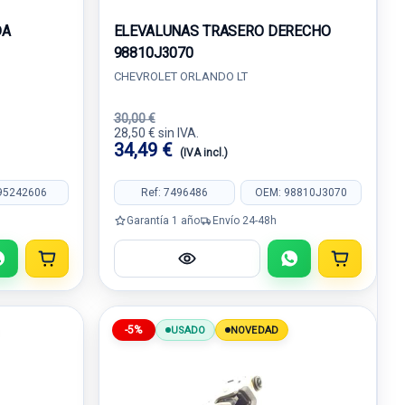
DA
ELEVALUNAS TRASERO DERECHO
98810J3070
CHEVROLET ORLANDO LT
30,00 €
28,50 € sin IVA.
34,49 €
(IVA incl.)
95242606
Ref: 7496486
OEM: 98810J3070
Garantía 1 año
Envío 24-48h
-5%
USADO
NOVEDAD