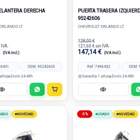
ELANTERA DERECHA
PUERTA TRASERA IZQUIER
95242606
ORLANDO LT
CHEVROLET ORLANDO LT
128,00 €
 IVA.
121,60 € sin IVA.
€
147,14 €
(IVA incl.)
(IVA incl.)
96431
OEM: 95242605
Ref: 7496432
OEM: 
 año
Envío 24-48h
Garantía 1 año
Envío 24-48h
-5%
SADO
NOVEDAD
USADO
NOVEDAD