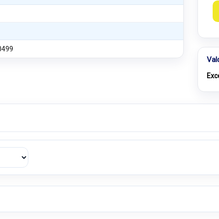
0499
Val
Exc