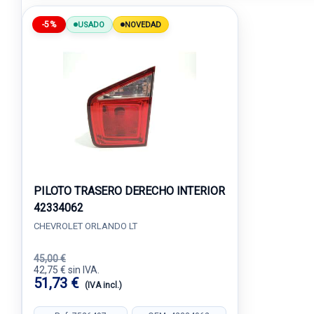
-5%
USADO
NOVEDAD
PILOTO TRASERO DERECHO INTERIOR
42334062
CHEVROLET ORLANDO LT
45,00 €
42,75 € sin IVA.
51,73 €
(IVA incl.)