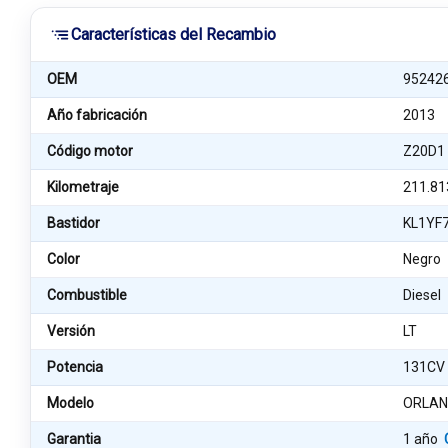
Características del Recambio
OEM
95242
Año fabricación
2013
Código motor
Z20D1
Kilometraje
211.81
Bastidor
KL1YF
Color
Negro
Combustible
Diesel
Versión
LT
Potencia
131CV
Modelo
ORLA
Garantia
1 año