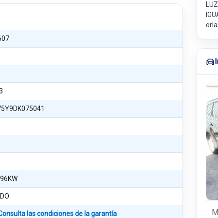
LUZ
IGU
orl
607
3
75Y9DK075041
 96KW
NDO
M
Consulta las condiciones de la garantía