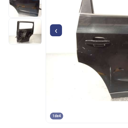
‹
1
de
4