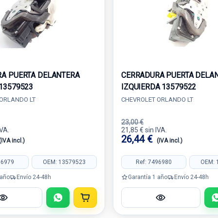
A PUERTA DELANTERA
CERRADURA PUERTA DELA
13579523
IZQUIERDA 13579522
ORLANDO LT
CHEVROLET ORLANDO LT
23,00 €
IVA.
21,85 € sin IVA.
26,44 €
(IVA incl.)
(IVA incl.)
96979
OEM: 13579523
Ref: 7496980
OEM: 
 año
Envío 24-48h
Garantía 1 año
Envío 24-48h