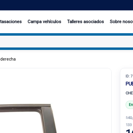
 tasaciones
Campa vehículos
Talleres asociados
Sobre noso
 derecha
ID:
7
PU
CHE
En
140,
133