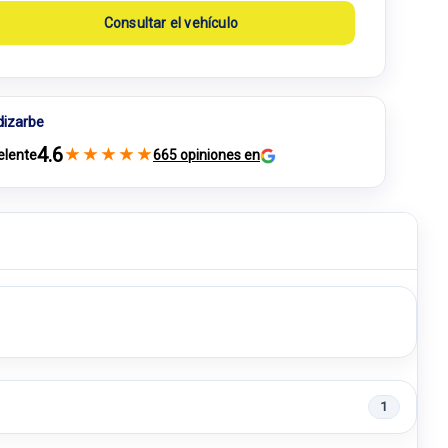
Consultar el vehículo
dizarbe
4.6
★
★
★
★
★
elente
665 opiniones en
1