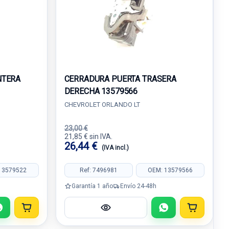
NTERA
CERRADURA PUERTA TRASERA
DERECHA 13579566
CHEVROLET ORLANDO LT
23,00 €
21,85 € sin IVA.
26,44 €
(IVA incl.)
13579522
Ref: 7496981
OEM: 13579566
Garantía 1 año
Envío 24-48h