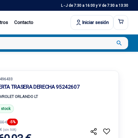
L - J de 7:30 a 16:00 y V de 7:30 a 13:30
tros
Contacto
Iniciar sesión
search
496433
ERTA TRASERA DERECHA 95242607
VROLET ORLANDO LT
 stock
00 €
-5%
 €
(sin IVA)