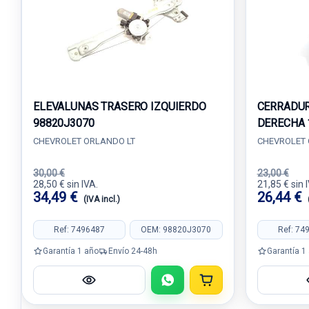
ELEVALUNAS TRASERO IZQUIERDO
CERRADUR
98820J3070
DERECHA 
CHEVROLET ORLANDO LT
CHEVROLET 
30,00 €
23,00 €
28,50 € sin IVA.
21,85 € sin 
34,49 €
26,44 €
(IVA incl.)
Ref: 7496487
OEM: 98820J3070
Ref: 74
Garantía 1 año
Envío 24-48h
Garantía 1