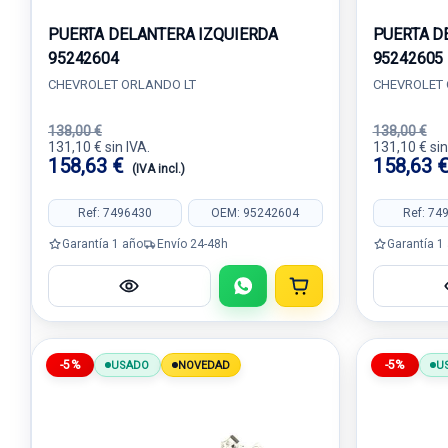
PUERTA DELANTERA IZQUIERDA
PUERTA D
95242604
95242605
CHEVROLET ORLANDO LT
CHEVROLET 
138,00 €
138,00 €
131,10 € sin IVA.
131,10 € sin
158,63 €
158,63 
(IVA incl.)
Ref: 7496430
OEM: 95242604
Ref: 74
Garantía 1 año
Envío 24-48h
Garantía 1
-5%
-5%
USADO
NOVEDAD
U