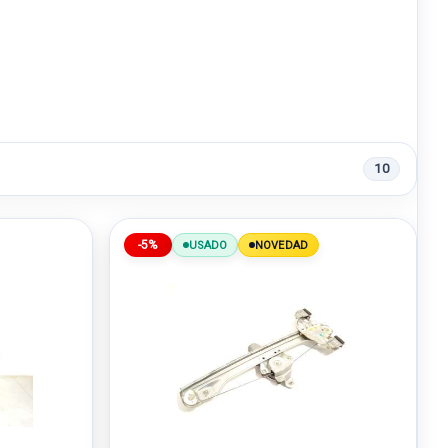
10
-5%
USADO
NOVEDAD