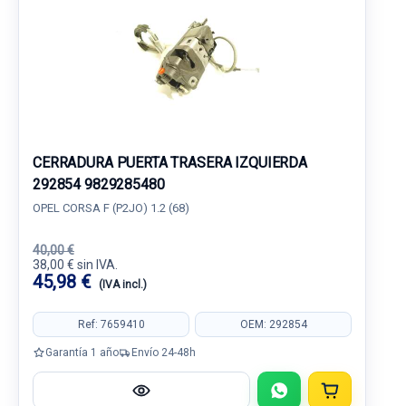
CERRADURA PUERTA TRASERA IZQUIERDA
292854 9829285480
OPEL CORSA F (P2JO) 1.2 (68)
40,00 €
38,00 € sin IVA.
45,98 €
(IVA incl.)
Ref: 7659410
OEM: 292854
Garantía 1 año
Envío 24-48h