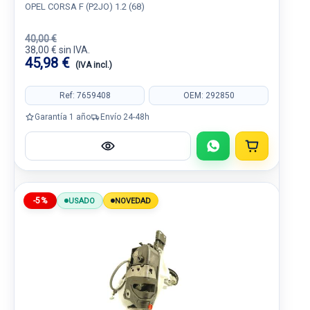
OPEL CORSA F (P2JO) 1.2 (68)
40,00 €
38,00 € sin IVA.
45,98 €
(IVA incl.)
Ref: 7659408
OEM: 292850
Garantía 1 año
Envío 24-48h
-5%
USADO
NOVEDAD