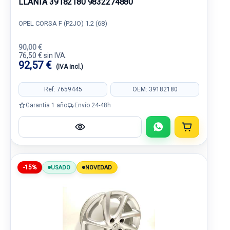
LLANTA 39182180 9832274880
OPEL CORSA F (P2JO) 1.2 (68)
90,00 €
76,50 € sin IVA.
92,57 €
(IVA incl.)
Ref: 7659445
OEM: 39182180
Garantía 1 año
Envío 24-48h
-15%
USADO
NOVEDAD