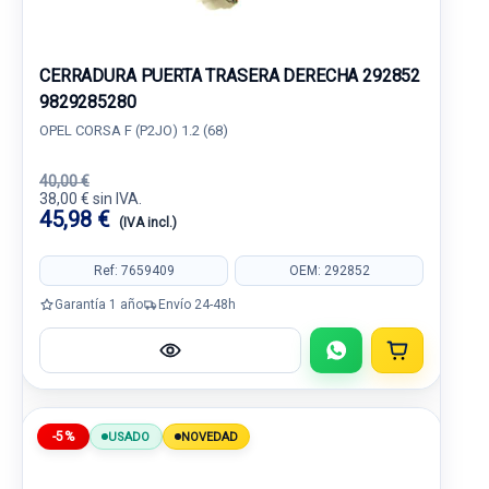
CERRADURA PUERTA TRASERA DERECHA 292852
9829285280
OPEL CORSA F (P2JO) 1.2 (68)
40,00 €
38,00 € sin IVA.
45,98 €
(IVA incl.)
Ref: 7659409
OEM: 292852
Garantía 1 año
Envío 24-48h
-5%
USADO
NOVEDAD