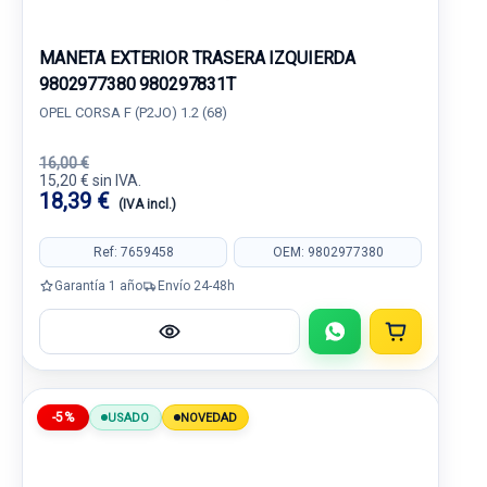
MANETA EXTERIOR TRASERA IZQUIERDA
9802977380 980297831T
OPEL CORSA F (P2JO) 1.2 (68)
16,00 €
15,20 € sin IVA.
18,39 €
(IVA incl.)
Ref: 7659458
OEM: 9802977380
Garantía 1 año
Envío 24-48h
-5%
USADO
NOVEDAD