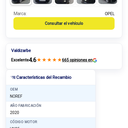
Marca:
OPEL
Consultar el vehículo
Valdizarbe
4.6
★
★
★
★
★
Excelente
665 opiniones en
Características del Recambio
OEM
NOREF
AÑO FABRICACIÓN
2020
CÓDIGO MOTOR