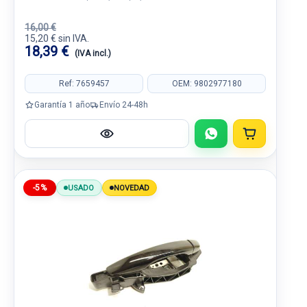
16,00 €
15,20 € sin IVA.
18,39 €
(IVA incl.)
Ref: 7659457
OEM: 9802977180
Garantía 1 año
Envío 24-48h
-5%
USADO
NOVEDAD