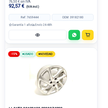
76,50 € sin IVA.
92,57 €
(IVA incl.)
Ref: 7659444
OEM: 39182180
Garantía 1 año
Envío 24-48h
-15%
USADO
NOVEDAD