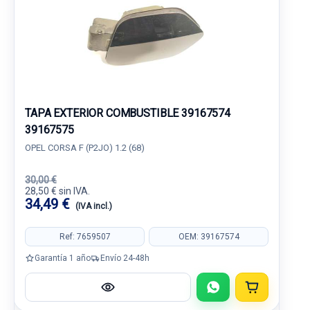
TAPA EXTERIOR COMBUSTIBLE 39167574
39167575
OPEL CORSA F (P2JO) 1.2 (68)
30,00 €
28,50 € sin IVA.
34,49 €
(IVA incl.)
Ref: 7659507
OEM: 39167574
Garantía 1 año
Envío 24-48h