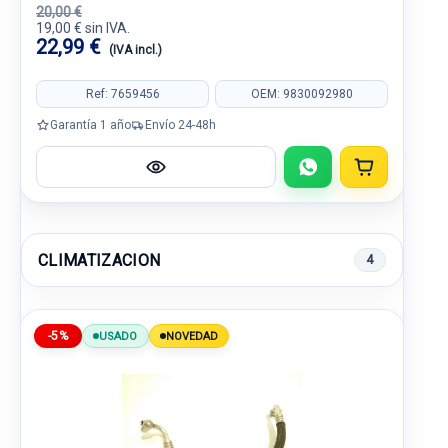
20,00 €
19,00 € sin IVA.
22,99 €
(IVA incl.)
Ref: 7659456
OEM: 9830092980
Garantía 1 año
Envío 24-48h
CLIMATIZACION
4
-5%
USADO
NOVEDAD