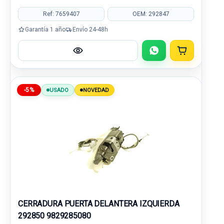
Ref: 7659407
OEM: 292847
Garantía 1 año
Envío 24-48h
-5%
USADO
NOVEDAD
CERRADURA PUERTA DELANTERA IZQUIERDA
292850 9829285080