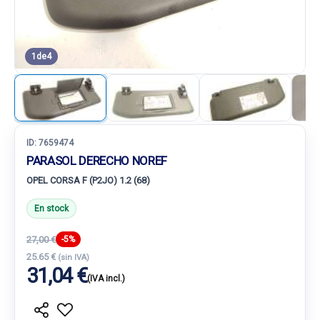
1
de
4
ID:
7659474
PARASOL DERECHO NOREF
OPEL CORSA F (P2JO) 1.2 (68)
En stock
27,00 €
-5%
25.65 €
(sin IVA)
31,04 €
(IVA incl.)