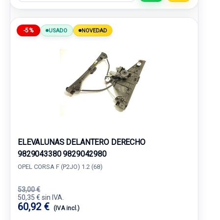
-5%
USADO
NOVEDAD
ELEVALUNAS DELANTERO DERECHO
9829043380 9829042980
OPEL CORSA F (P2JO) 1.2 (68)
53,00 €
50,35 € sin IVA.
60,92 €
(IVA incl.)