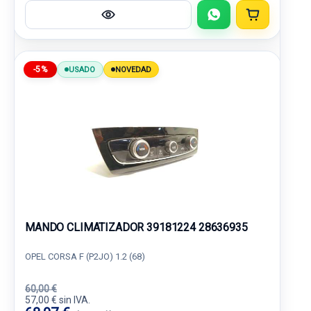
-5%
USADO
NOVEDAD
MANDO CLIMATIZADOR 39181224 28636935
OPEL CORSA F (P2JO) 1.2 (68)
60,00 €
57,00 € sin IVA.