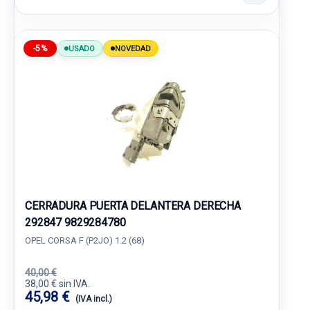
-5%
USADO
NOVEDAD
CERRADURA PUERTA DELANTERA DERECHA
292847 9829284780
OPEL CORSA F (P2JO) 1.2 (68)
40,00 €
38,00 € sin IVA.
45,98 €
(IVA incl.)