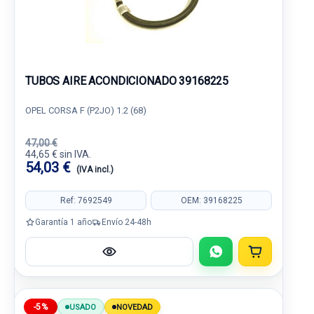
TUBOS AIRE ACONDICIONADO 39168225
OPEL CORSA F (P2JO) 1.2 (68)
47,00 €
44,65 € sin IVA.
54,03 €
(IVA incl.)
Ref: 7692549
OEM: 39168225
Garantía 1 año
Envío 24-48h
-5%
USADO
NOVEDAD