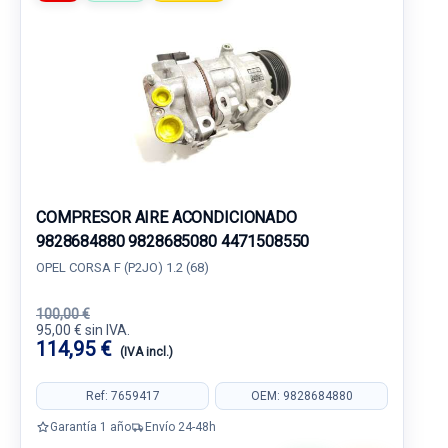
COMPRESOR AIRE ACONDICIONADO
9828684880 9828685080 4471508550
OPEL CORSA F (P2JO) 1.2 (68)
100,00 €
95,00 € sin IVA.
114,95 €
(IVA incl.)
Ref: 7659417
OEM: 9828684880
Garantía 1 año
Envío 24-48h