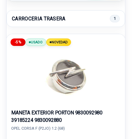
CARROCERIA TRASERA
1
-5%
USADO
NOVEDAD
MANETA EXTERIOR PORTON 9830092980
39185224 9830092880
OPEL CORSA F (P2JO) 1.2 (68)