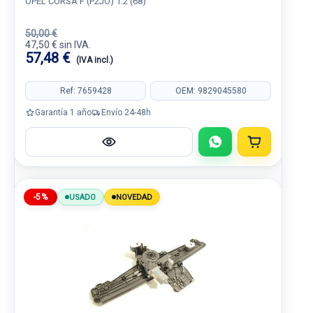
OPEL CORSA F (P2JO) 1.2 (68)
50,00 €
47,50 € sin IVA.
57,48 €
(IVA incl.)
Ref: 7659428
OEM: 9829045580
Garantía 1 año
Envío 24-48h
-5%
USADO
NOVEDAD