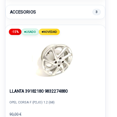
ACCESORIOS
3
-15%
USADO
NOVEDAD
LLANTA 39182180 9832274880
OPEL CORSA F (P2JO) 1.2 (68)
90,00 €