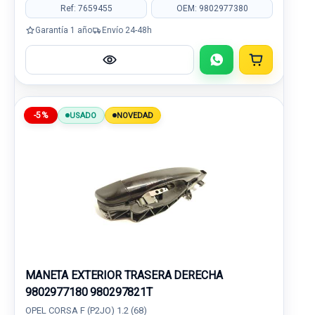
Ref: 7659455
OEM: 9802977380
Garantía 1 año
Envío 24-48h
-5%
USADO
NOVEDAD
MANETA EXTERIOR TRASERA DERECHA
9802977180 980297821T
OPEL CORSA F (P2JO) 1.2 (68)