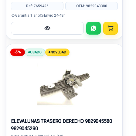
Ref: 7659426
OEM: 9829043380
Garantía 1 año
Envío 24-48h
-5%
USADO
NOVEDAD
ELEVALUNAS TRASERO DERECHO 9829045580
9829045280