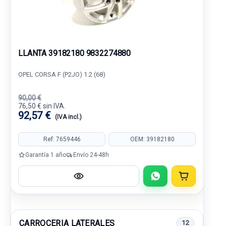
LLANTA 39182180 9832274880
OPEL CORSA F (P2JO) 1.2 (68)
90,00 €
76,50 € sin IVA.
92,57 €
(IVA incl.)
Ref: 7659446
OEM: 39182180
Garantía 1 año
Envío 24-48h
CARROCERIA LATERALES
12