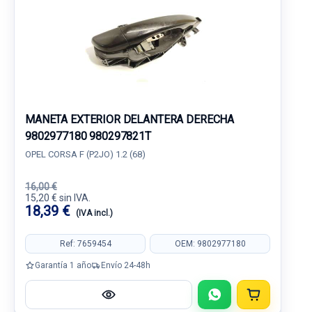
MANETA EXTERIOR DELANTERA DERECHA
9802977180 980297821T
OPEL CORSA F (P2JO) 1.2 (68)
16,00 €
15,20 € sin IVA.
18,39 €
(IVA incl.)
Ref: 7659454
OEM: 9802977180
Garantía 1 año
Envío 24-48h