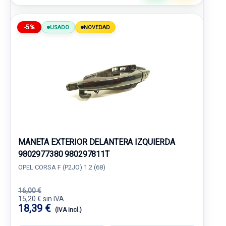
-5%
USADO
NOVEDAD
MANETA EXTERIOR DELANTERA IZQUIERDA
9802977380 980297811T
OPEL CORSA F (P2JO) 1.2 (68)
16,00 €
15,20 € sin IVA.
18,39 €
(IVA incl.)