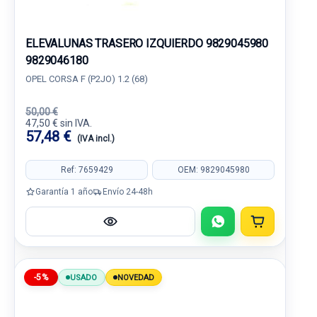
ELEVALUNAS TRASERO IZQUIERDO 9829045980
9829046180
OPEL CORSA F (P2JO) 1.2 (68)
50,00 €
47,50 € sin IVA.
57,48 €
(IVA incl.)
Ref: 7659429
OEM: 9829045980
Garantía 1 año
Envío 24-48h
-5%
USADO
NOVEDAD