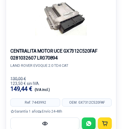
CENTRALITA MOTOR UCE GX7312C520FAF
0281032607 LR070894
LAND ROVER EVOQUE 2.0 TD4 CAT
130,00 €
123,50 € sin IVA.
149,44 €
(IVA incl.)
Ref: 7443992
OEM: GX7312C520FAF
Garantía 1 año
Envío 24-48h