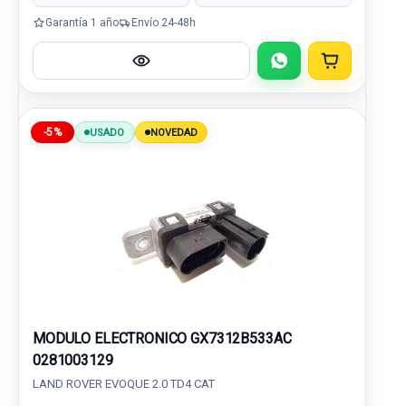
Garantía 1 año
Envío 24-48h
-5%
USADO
NOVEDAD
MODULO ELECTRONICO GX7312B533AC
0281003129
LAND ROVER EVOQUE 2.0 TD4 CAT