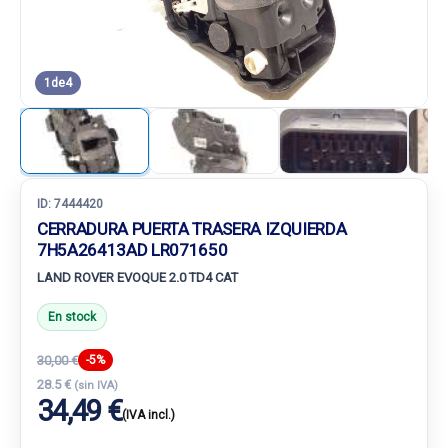
1
de
4
ID:
7444420
CERRADURA PUERTA TRASERA IZQUIERDA
7H5A26413AD LR071650
LAND ROVER EVOQUE 2.0 TD4 CAT
En stock
30,00 €
-5%
28.5 €
(sin IVA)
34,49 €
(IVA incl.)