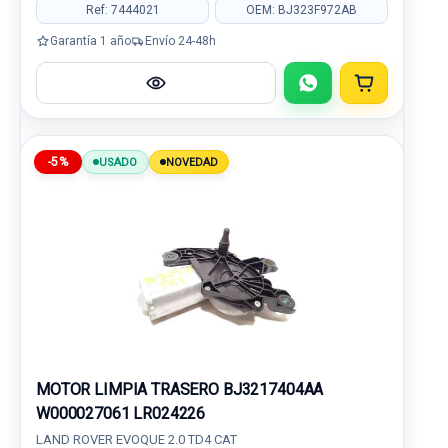
Ref: 7444021
OEM: BJ323F972AB
Garantía 1 año
Envío 24-48h
-5%
USADO
NOVEDAD
MOTOR LIMPIA TRASERO BJ3217404AA
W000027061 LR024226
LAND ROVER EVOQUE 2.0 TD4 CAT