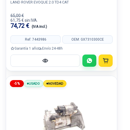
LAND ROVER EVOQUE 2.0 TD4 CAT
65,00 €
61,75 € sin IVA.
74,72 €
(IVA incl.)
Ref: 7443986
OEM: GX7310300CE
Garantía 1 año
Envío 24-48h
-5%
USADO
NOVEDAD