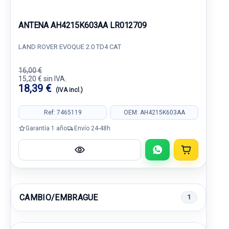
ANTENA AH4215K603AA LR012709
LAND ROVER EVOQUE 2.0 TD4 CAT
16,00 €
15,20 € sin IVA.
18,39 €
(IVA incl.)
Ref: 7465119
OEM: AH4215K603AA
Garantía 1 año
Envío 24-48h
CAMBIO/EMBRAGUE
1