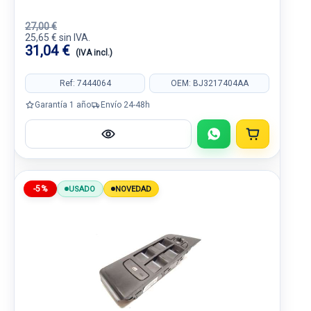
27,00 €
25,65 € sin IVA.
31,04 €
(IVA incl.)
Ref: 7444064
OEM: BJ3217404AA
Garantía 1 año
Envío 24-48h
-5%
USADO
NOVEDAD