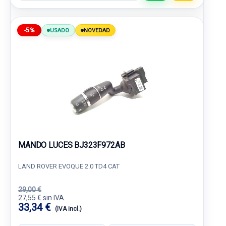
-5%
USADO
NOVEDAD
MANDO LUCES BJ323F972AB
LAND ROVER EVOQUE 2.0 TD4 CAT
29,00 €
27,55 € sin IVA.
33,34 €
(IVA incl.)