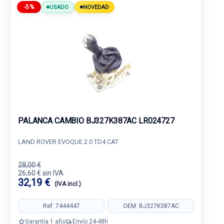
-5%
USADO
NOVEDAD
PALANCA CAMBIO BJ327K387AC LR024727
LAND ROVER EVOQUE 2.0 TD4 CAT
28,00 €
26,60 € sin IVA.
32,19 €
(IVA incl.)
Ref: 7444447
OEM: BJ327K387AC
Garantía 1 año
Envío 24-48h