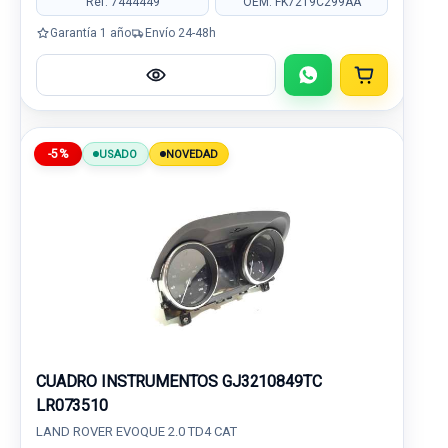
Ref: 7444449
OEM: FK7219C299AA
Garantía 1 año
Envío 24-48h
-5%
USADO
NOVEDAD
CUADRO INSTRUMENTOS GJ3210849TC
LR073510
LAND ROVER EVOQUE 2.0 TD4 CAT