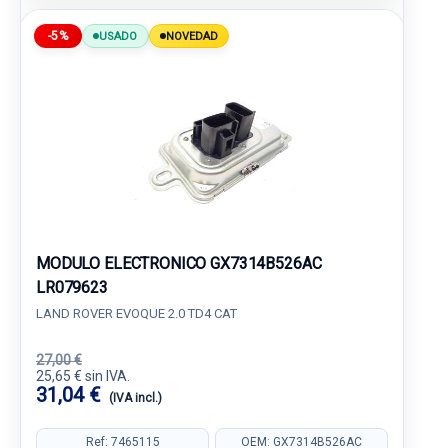
-5%
USADO
NOVEDAD
MODULO ELECTRONICO GX7314B526AC
LR079623
LAND ROVER EVOQUE 2.0 TD4 CAT
27,00 €
25,65 € sin IVA.
31,04 €
(IVA incl.)
Ref: 7465115
OEM: GX7314B526AC