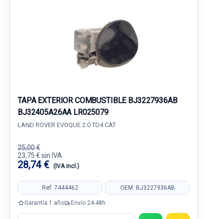
TAPA EXTERIOR COMBUSTIBLE BJ3227936AB
BJ32405A26AA LR025079
LAND ROVER EVOQUE 2.0 TD4 CAT
25,00 €
23,75 € sin IVA.
28,74 €
(IVA incl.)
Ref: 7444462
OEM: BJ3227936AB
Garantía 1 año
Envío 24-48h