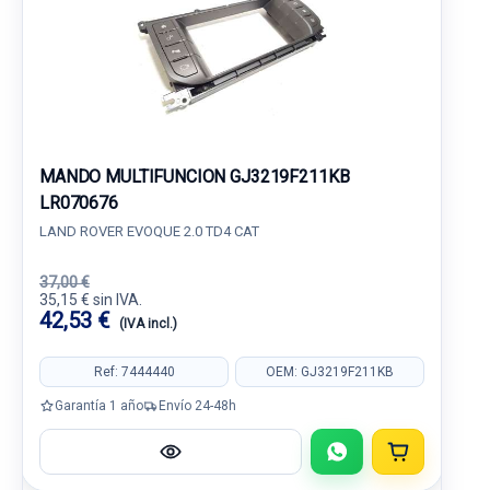
MANDO MULTIFUNCION GJ3219F211KB
LR070676
LAND ROVER EVOQUE 2.0 TD4 CAT
37,00 €
35,15 € sin IVA.
42,53 €
(IVA incl.)
Ref: 7444440
OEM: GJ3219F211KB
Garantía 1 año
Envío 24-48h