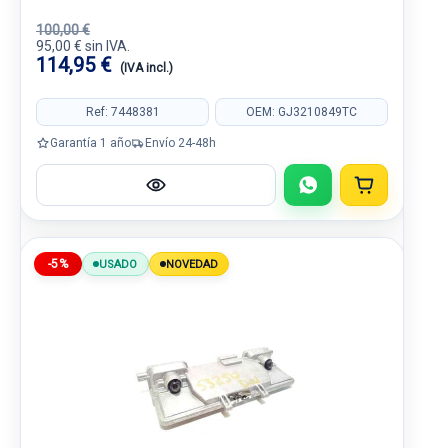
100,00 €
95,00 € sin IVA.
114,95 €
(IVA incl.)
Ref: 7448381
OEM: GJ3210849TC
Garantía 1 año
Envío 24-48h
-5%
USADO
NOVEDAD