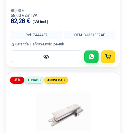
80,00 €
68,00 € sin IVA.
82,28 €
(IVA incl.)
Ref: 7444437
OEM: BJ321007AE
Garantía 1 año
Envío 24-48h
-5%
USADO
NOVEDAD