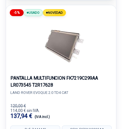
-5%
USADO
NOVEDAD
PANTALLA MULTIFUNCION FK7219C299AA
LR073545 T2R17628
LAND ROVER EVOQUE 2.0 TD4 CAT
120,00 €
114,00 € sin IVA.
137,94 €
(IVA incl.)