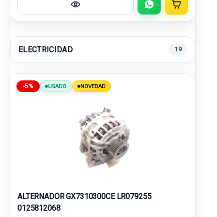
ELECTRICIDAD
19
-5%
USADO
NOVEDAD
ALTERNADOR GX7310300CE LR079255
0125812068