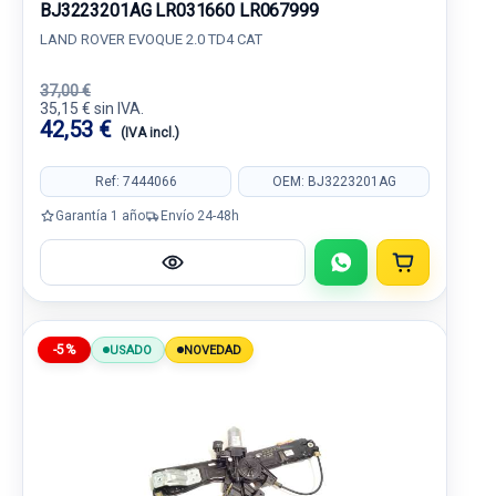
BJ3223201AG LR031660 LR067999
LAND ROVER EVOQUE 2.0 TD4 CAT
37,00 €
35,15 € sin IVA.
42,53 €
(IVA incl.)
Ref: 7444066
OEM: BJ3223201AG
Garantía 1 año
Envío 24-48h
-5%
USADO
NOVEDAD