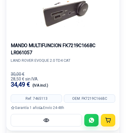
MANDO MULTIFUNCION FK7219C166BC
LR061057
LAND ROVER EVOQUE 2.0 TD4 CAT
30,00 €
28,50 € sin IVA.
34,49 €
(IVA incl.)
Ref: 7465113
OEM: FK7219C166BC
Garantía 1 año
Envío 24-48h