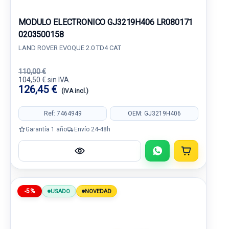
MODULO ELECTRONICO GJ3219H406 LR080171
0203500158
LAND ROVER EVOQUE 2.0 TD4 CAT
110,00 €
104,50 € sin IVA.
126,45 €
(IVA incl.)
Ref: 7464949
OEM: GJ3219H406
Garantía 1 año
Envío 24-48h
-5%
USADO
NOVEDAD