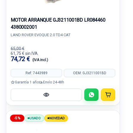
MOTOR ARRANQUE GJ3211001BD LR084460
4380002001
LAND ROVER EVOQUE 2.0 TD4 CAT
65,00 €
61,75 € sin IVA.
74,72 €
(IVA incl.)
Ref: 7443989
OEM: GJ3211001BD
Garantía 1 año
Envío 24-48h
-5%
USADO
NOVEDAD