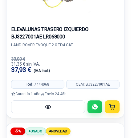
ELEVALUNAS TRASERO IZQUIERDO
BJ3227001AE LR068000
LAND ROVER EVOQUE 2.0 TD4 CAT
33,00 €
31,35 € sin IVA.
37,93 €
(IVA incl.)
Ref: 7444068
OEM: BJ3227001AE
Garantía 1 año
Envío 24-48h
-5%
USADO
NOVEDAD