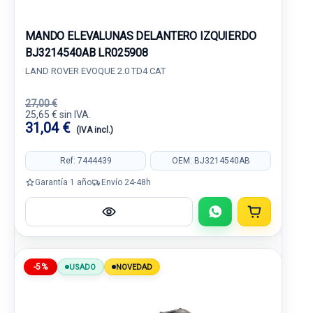
MANDO ELEVALUNAS DELANTERO IZQUIERDO
BJ3214540AB LR025908
LAND ROVER EVOQUE 2.0 TD4 CAT
27,00 €
25,65 € sin IVA.
31,04 €
(IVA incl.)
Ref: 7444439
OEM: BJ3214540AB
Garantía 1 año
Envío 24-48h
-5%
USADO
NOVEDAD