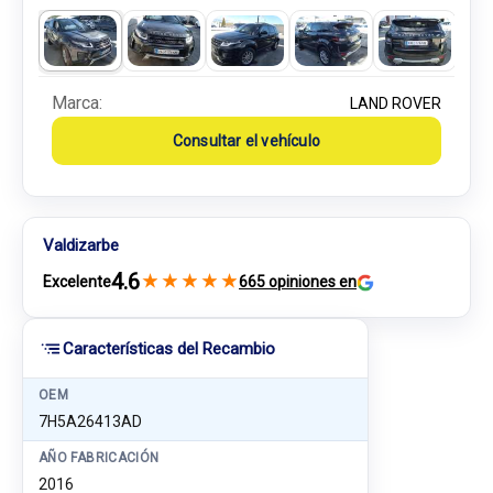
Marca:
LAND ROVER
Consultar el vehículo
Valdizarbe
4.6
★
★
★
★
★
Excelente
665 opiniones en
Características del Recambio
OEM
7H5A26413AD
AÑO FABRICACIÓN
2016