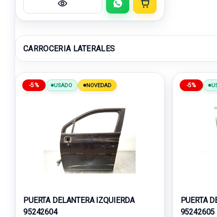
CARROCERIA LATERALES
-5%
-5%
USADO
NOVEDAD
U
PUERTA DELANTERA IZQUIERDA
PUERTA D
95242604
95242605