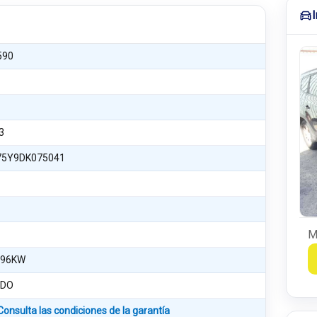
590
3
75Y9DK075041
M
 96KW
NDO
Consulta las condiciones de la garantía