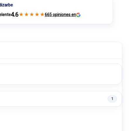
dizarbe
4.6
★
★
★
★
★
elente
665 opiniones en
1