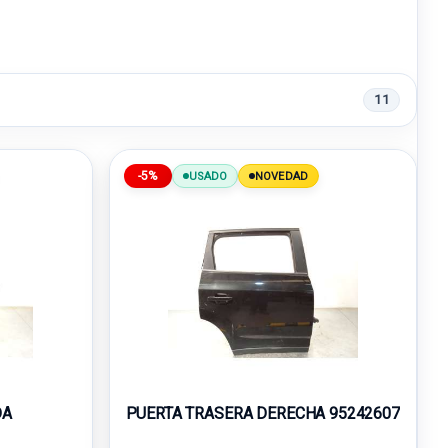
11
-5%
USADO
NOVEDAD
DA
PUERTA TRASERA DERECHA 95242607