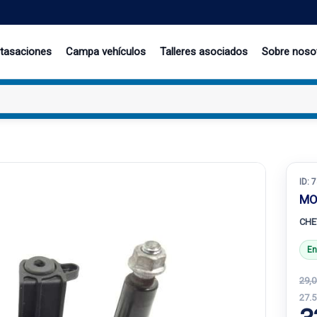
 tasaciones
Campa vehículos
Talleres asociados
Sobre noso
ID:
7
MO
CHE
En
29,0
27.