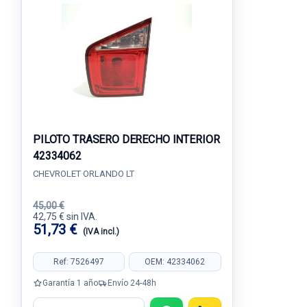
PILOTO TRASERO DERECHO INTERIOR
42334062
CHEVROLET ORLANDO LT
45,00 €
42,75 € sin IVA.
51,73 €
(IVA incl.)
Ref: 7526497
OEM: 42334062
Garantía 1 año
Envío 24-48h