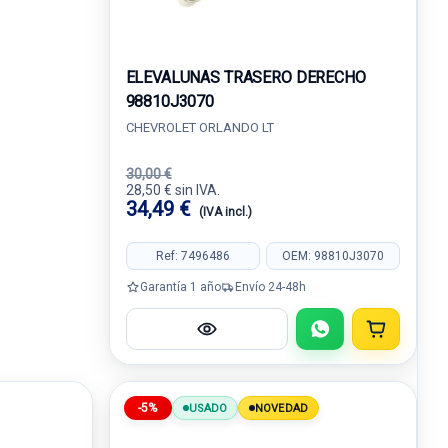
ELEVALUNAS TRASERO DERECHO
98810J3070
CHEVROLET ORLANDO LT
30,00 €
28,50 € sin IVA.
34,49 €
(IVA incl.)
Ref: 7496486
OEM: 98810J3070
Garantía 1 año
Envío 24-48h
-5%
USADO
NOVEDAD