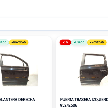
-5%
SADO
NOVEDAD
USADO
NOVEDAD
ELANTERA DERECHA
PUERTA TRASERA IZQUIER
95242606