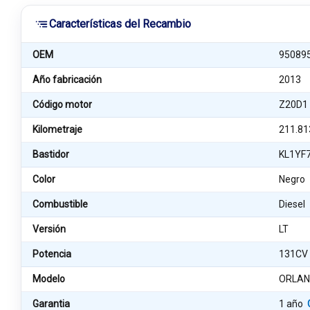
Características del Recambio
OEM
95089
Año fabricación
2013
Código motor
Z20D1
Kilometraje
211.81
Bastidor
KL1YF
Color
Negro
Combustible
Diesel
Versión
LT
Potencia
131CV
Modelo
ORLA
Garantia
1 año