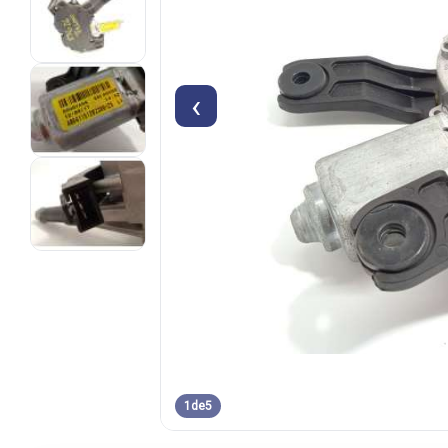
‹
1
de
5