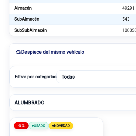
Almacén
49291
SubAlmacén
543
SubSubAlmacén
10005
Despiece del mismo vehículo
Filtrar por categorías
ALUMBRADO
-5%
USADO
NOVEDAD