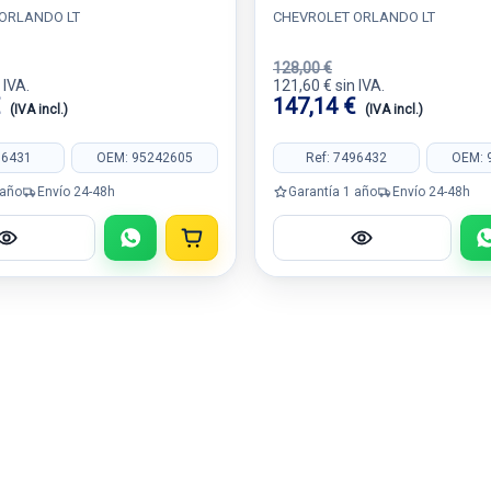
ORLANDO LT
CHEVROLET ORLANDO LT
128,00 €
 IVA.
121,60 € sin IVA.
€
147,14 €
(IVA incl.)
(IVA incl.)
96431
OEM: 95242605
Ref: 7496432
OEM: 
 año
Envío 24-48h
Garantía 1 año
Envío 24-48h