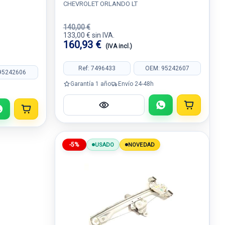
CHEVROLET ORLANDO LT
140,00 €
133,00 € sin IVA.
160,93 €
(IVA incl.)
Ref: 7496433
OEM: 95242607
95242606
Garantía 1 año
Envío 24-48h
-5%
USADO
NOVEDAD