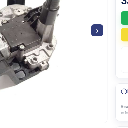
3
›
Rec
ref