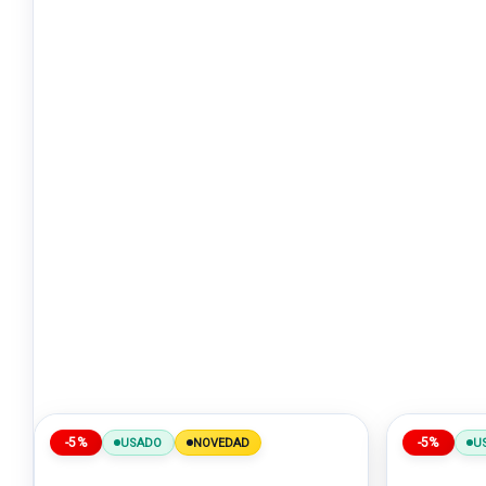
-5%
-5%
USADO
NOVEDAD
U