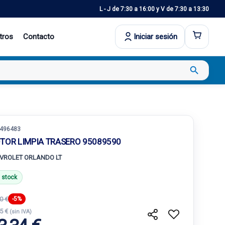
L - J de 7:30 a 16:00 y V de 7:30 a 13:30
tros
Contacto
Iniciar sesión
search
496483
TOR LIMPIA TRASERO 95089590
VROLET ORLANDO LT
 stock
0 €
-5%
55 €
(sin IVA)