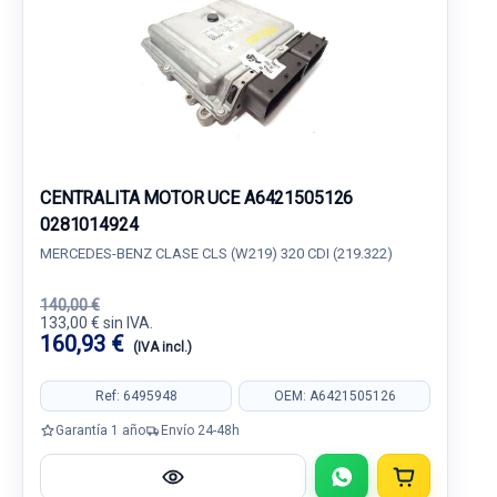
CENTRALITA MOTOR UCE A6421505126
0281014924
MERCEDES-BENZ CLASE CLS (W219) 320 CDI (219.322)
140,00 €
133,00 € sin IVA.
160,93 €
(IVA incl.)
Ref: 6495948
OEM: A6421505126
Garantía 1 año
Envío 24-48h