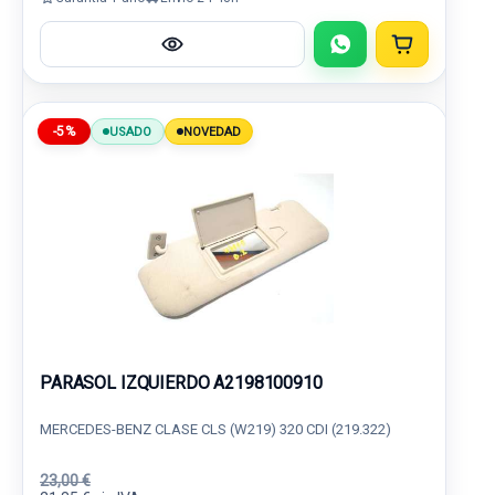
-5%
USADO
NOVEDAD
PARASOL IZQUIERDO A2198100910
MERCEDES-BENZ CLASE CLS (W219) 320 CDI (219.322)
23,00 €