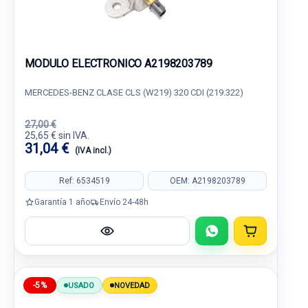
MODULO ELECTRONICO A2198203789
MERCEDES-BENZ CLASE CLS (W219) 320 CDI (219.322)
27,00 €
25,65 € sin IVA.
31,04 €
(IVA incl.)
Ref: 6534519
OEM: A2198203789
Garantía 1 año
Envío 24-48h
-5%
USADO
NOVEDAD