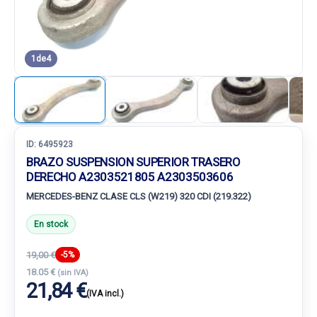
1
de
4
ID:
6495923
BRAZO SUSPENSION SUPERIOR TRASERO
DERECHO A2303521805 A2303503606
MERCEDES-BENZ CLASE CLS (W219) 320 CDI (219.322)
En stock
19,00 €
-5%
18.05 €
(sin IVA)
21,84 €
(IVA incl.)