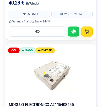
40,23 €
(IVA incl.)
Ref: 6534511
OEM: 2198203526
Garantía 1 año
Envío 24-48h
-5%
USADO
NOVEDAD
MODULO ELECTRONICO A2115408445