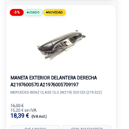
-5%
USADO
NOVEDAD
MANETA EXTERIOR DELANTERA DERECHA
A2197600570 A21976005709197
MERCEDES-BENZ CLASE CLS (W219) 320 CDI (219.322)
16,00 €
15,20 € sin IVA.
18,39 €
(IVA incl.)