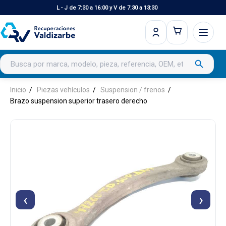
L - J de 7:30 a 16:00 y V de 7:30 a 13:30
Buscar productos
search
Inicio
Piezas vehículos
Suspension / frenos
Brazo suspension superior trasero derecho
‹
›