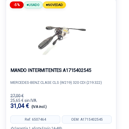
-5%
USADO
NOVEDAD
MANDO INTERMITENTES A1715402545
MERCEDES-BENZ CLASE CLS (W219) 320 CDI (219.322)
27,00 €
25,65 € sin IVA.
31,04 €
(IVA incl.)
Ref: 6507464
OEM: A1715402545
Garantía 1 año
Envío 24-48h