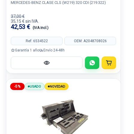
MERCEDES-BENZ CLASE CLS (W219) 320 CDI (219.322)
37,00 €
35,15 € sin IVA.
42,53 €
(IVA incl.)
Ref: 6534522
OEM: A2048708026
Garantía 1 año
Envío 24-48h
-5%
USADO
NOVEDAD