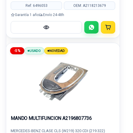
Ref: 6496053
OEM: A2118213679
Garantía 1 año
Envío 24-48h
-5%
USADO
NOVEDAD
MANDO MULTIFUNCION A2196807736
MERCEDES-BENZ CLASE CLS (W219) 320 CDI (219.322)