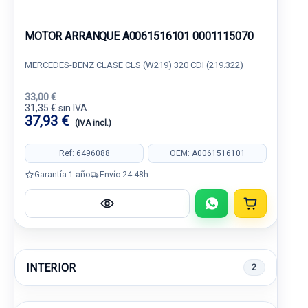
MOTOR ARRANQUE A0061516101 0001115070
MERCEDES-BENZ CLASE CLS (W219) 320 CDI (219.322)
33,00 €
31,35 € sin IVA.
37,93 €
(IVA incl.)
Ref: 6496088
OEM: A0061516101
Garantía 1 año
Envío 24-48h
INTERIOR
2