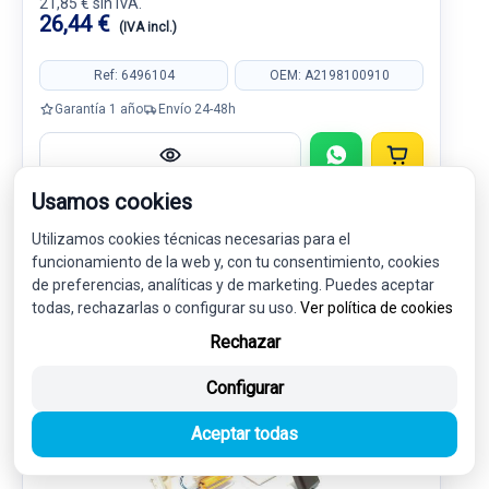
21,85 € sin IVA.
26,44 €
(IVA incl.)
Ref: 6496104
OEM: A2198100910
Garantía 1 año
Envío 24-48h
Usamos cookies
Utilizamos cookies técnicas necesarias para el
MOTOR / ADMISION / ESCAPE
1
funcionamiento de la web y, con tu consentimiento, cookies
de preferencias, analíticas y de marketing. Puedes aceptar
todas, rechazarlas o configurar su uso.
Ver política de cookies
-5%
Rechazar
USADO
NOVEDAD
Configurar
Aceptar todas