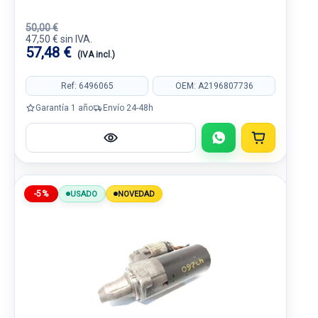
50,00 €
47,50 € sin IVA.
57,48 €
(IVA incl.)
Ref: 6496065
OEM: A2196807736
Garantía 1 año
Envío 24-48h
-5%
USADO
NOVEDAD