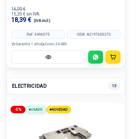
16,00 €
15,20 € sin IVA.
18,39 €
(IVA incl.)
Ref: 6496075
OEM: A2197600270
Garantía 1 año
Envío 24-48h
ELECTRICIDAD
13
-5%
USADO
NOVEDAD