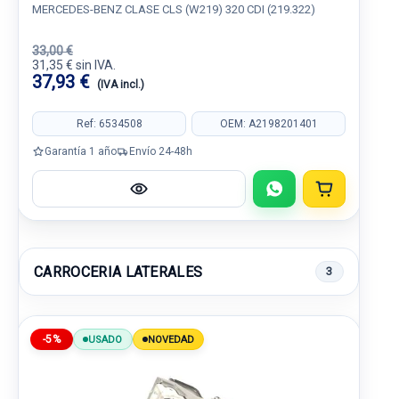
MERCEDES-BENZ CLASE CLS (W219) 320 CDI (219.322)
33,00 €
31,35 € sin IVA.
37,93 €
(IVA incl.)
Ref: 6534508
OEM: A2198201401
Garantía 1 año
Envío 24-48h
CARROCERIA LATERALES
3
-5%
USADO
NOVEDAD