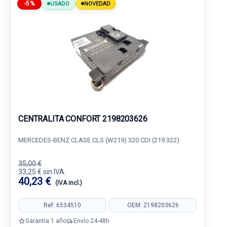
-5%
USADO
NOVEDAD
CENTRALITA CONFORT 2198203626
MERCEDES-BENZ CLASE CLS (W219) 320 CDI (219.322)
35,00 €
33,25 € sin IVA.
40,23 €
(IVA incl.)
Ref: 6534510
OEM: 2198203626
Garantía 1 año
Envío 24-48h