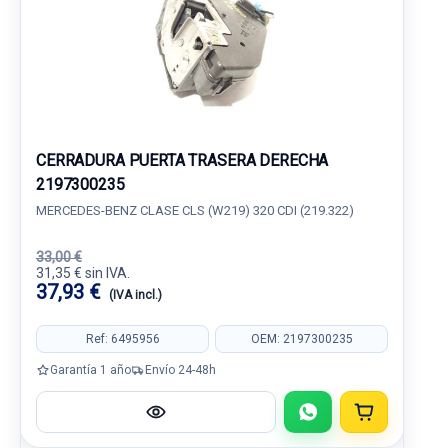
CERRADURA PUERTA TRASERA DERECHA
2197300235
MERCEDES-BENZ CLASE CLS (W219) 320 CDI (219.322)
33,00 €
31,35 € sin IVA.
37,93 €
(IVA incl.)
Ref: 6495956
OEM: 2197300235
Garantía 1 año
Envío 24-48h