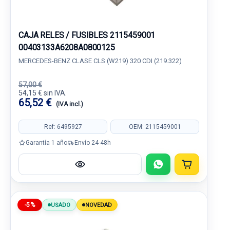
CAJA RELES / FUSIBLES 2115459001
00403133A6208A0800125
MERCEDES-BENZ CLASE CLS (W219) 320 CDI (219.322)
57,00 €
54,15 € sin IVA.
65,52 €
(IVA incl.)
Ref: 6495927
OEM: 2115459001
Garantía 1 año
Envío 24-48h
-5%
USADO
NOVEDAD