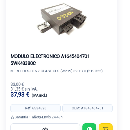
MODULO ELECTRONICO A1645404701
5WK48380C
MERCEDES-BENZ CLASE CLS (W219) 320 CDI (219.322)
33,00 €
31,35 € sin IVA.
37,93 €
(IVA incl.)
Ref: 6534520
OEM: A1645404701
Garantía 1 año
Envío 24-48h