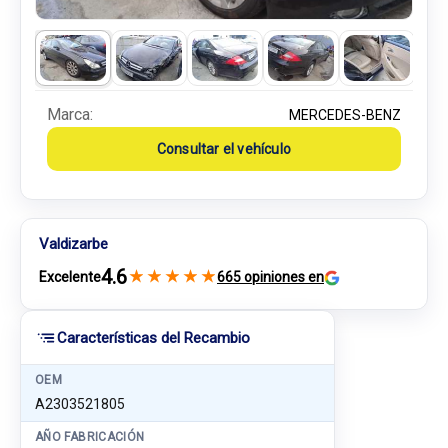
Marca:
MERCEDES-BENZ
Consultar el vehículo
Valdizarbe
4.6
★
★
★
★
★
Excelente
665 opiniones en
Características del Recambio
OEM
A2303521805
AÑO FABRICACIÓN