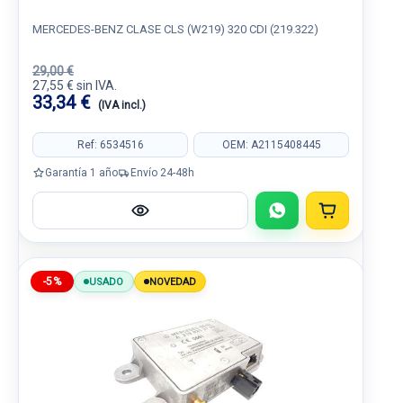
MERCEDES-BENZ CLASE CLS (W219) 320 CDI (219.322)
29,00 €
27,55 € sin IVA.
33,34 €
(IVA incl.)
Ref: 6534516
OEM: A2115408445
Garantía 1 año
Envío 24-48h
-5%
USADO
NOVEDAD