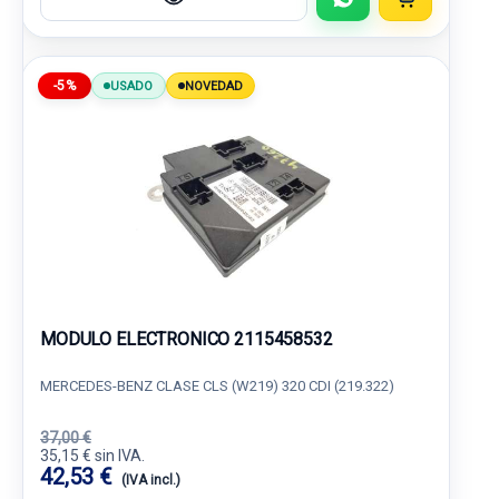
-5%
USADO
NOVEDAD
MODULO ELECTRONICO 2115458532
MERCEDES-BENZ CLASE CLS (W219) 320 CDI (219.322)
37,00 €
35,15 € sin IVA.
42,53 €
(IVA incl.)