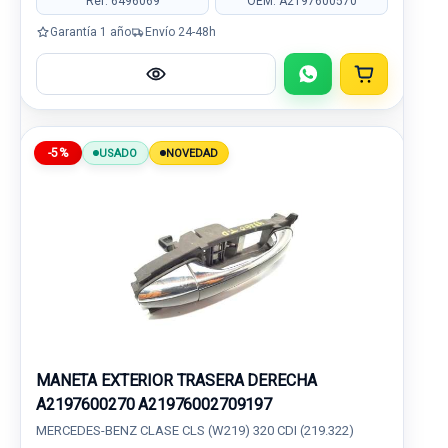
Ref: 6496069
OEM: A2197600570
Garantía 1 año
Envío 24-48h
-5%
USADO
NOVEDAD
MANETA EXTERIOR TRASERA DERECHA
A2197600270 A21976002709197
MERCEDES-BENZ CLASE CLS (W219) 320 CDI (219.322)