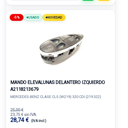
-5%
USADO
NOVEDAD
MANDO ELEVALUNAS DELANTERO IZQUIERDO
A2118213679
MERCEDES-BENZ CLASE CLS (W219) 320 CDI (219.322)
25,00 €
23,75 € sin IVA.
28,74 €
(IVA incl.)