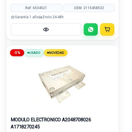
Ref: 6534521
OEM: 2115458532
Garantía 1 año
Envío 24-48h
-5%
USADO
NOVEDAD
MODULO ELECTRONICO A2048708026
A1718270245