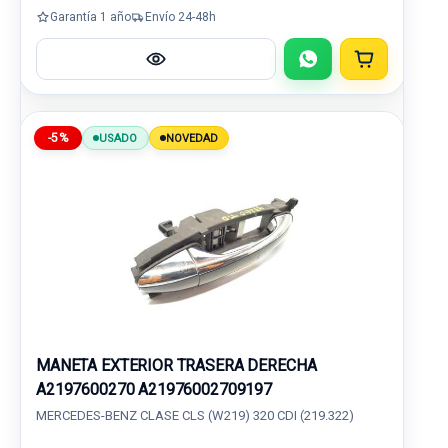
Garantía 1 año
Envío 24-48h
-5%
USADO
NOVEDAD
MANETA EXTERIOR TRASERA DERECHA
A2197600270 A21976002709197
MERCEDES-BENZ CLASE CLS (W219) 320 CDI (219.322)