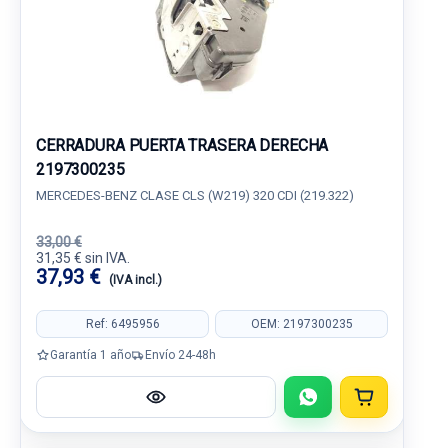
CERRADURA PUERTA TRASERA DERECHA
2197300235
MERCEDES-BENZ CLASE CLS (W219) 320 CDI (219.322)
33,00 €
31,35 € sin IVA.
37,93 €
(IVA incl.)
Ref: 6495956
OEM: 2197300235
Garantía 1 año
Envío 24-48h