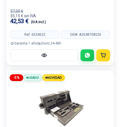
37,00 €
35,15 € sin IVA.
42,53 €
(IVA incl.)
Ref: 6534522
OEM: A2048708026
Garantía 1 año
Envío 24-48h
-5%
USADO
NOVEDAD