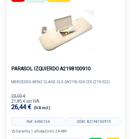
PARASOL IZQUIERDO A2198100910
MERCEDES-BENZ CLASE CLS (W219) 320 CDI (219.322)
23,00 €
21,85 € sin IVA.
26,44 €
(IVA incl.)
Ref: 6496104
OEM: A2198100910
Garantía 1 año
Envío 24-48h