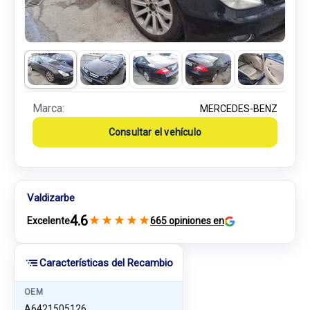
Marca:
MERCEDES-BENZ
Consultar el vehículo
Valdizarbe
4.6
★
★
★
★
★
Excelente
665 opiniones en
Características del Recambio
OEM
A6421505126