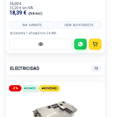
16,00 €
15,20 € sin IVA.
18,39 €
(IVA incl.)
Ref: 6496075
OEM: A2197600270
Garantía 1 año
Envío 24-48h
ELECTRICIDAD
12
-5%
USADO
NOVEDAD