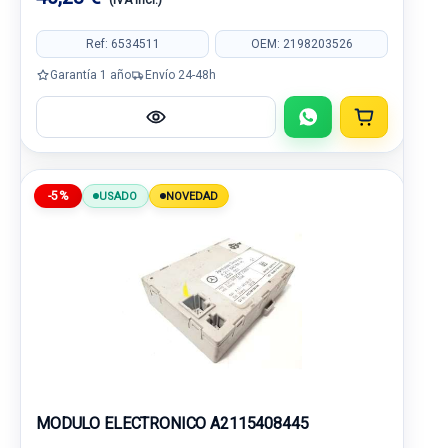
(IVA incl.)
Ref: 6534511
OEM: 2198203526
Garantía 1 año
Envío 24-48h
-5%
USADO
NOVEDAD
MODULO ELECTRONICO A2115408445