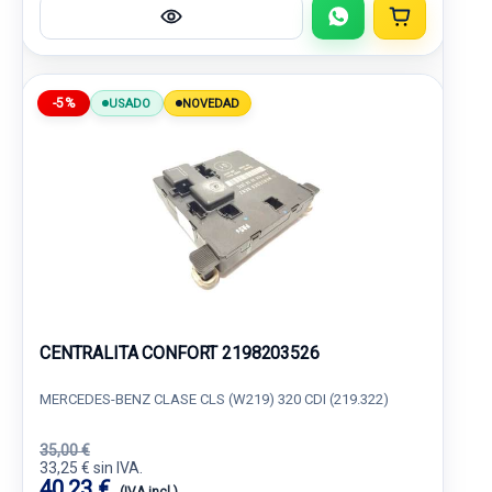
-5%
USADO
NOVEDAD
CENTRALITA CONFORT 2198203526
MERCEDES-BENZ CLASE CLS (W219) 320 CDI (219.322)
35,00 €
33,25 € sin IVA.
40,23 €