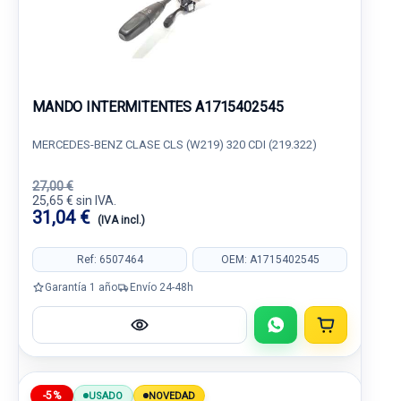
MANDO INTERMITENTES A1715402545
MERCEDES-BENZ CLASE CLS (W219) 320 CDI (219.322)
27,00 €
25,65 € sin IVA.
31,04 €
(IVA incl.)
Ref: 6507464
OEM: A1715402545
Garantía 1 año
Envío 24-48h
-5%
USADO
NOVEDAD