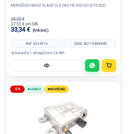
MERCEDES-BENZ CLASE CLS (W219) 320 CDI (219.322)
29,00 €
27,55 € sin IVA.
33,34 €
(IVA incl.)
Ref: 6534516
OEM: A2115408445
Garantía 1 año
Envío 24-48h
-5%
USADO
NOVEDAD