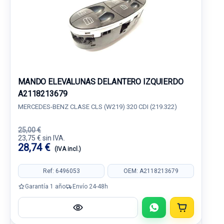
MANDO ELEVALUNAS DELANTERO IZQUIERDO
A2118213679
MERCEDES-BENZ CLASE CLS (W219) 320 CDI (219.322)
25,00 €
23,75 € sin IVA.
28,74 €
(IVA incl.)
Ref: 6496053
OEM: A2118213679
Garantía 1 año
Envío 24-48h