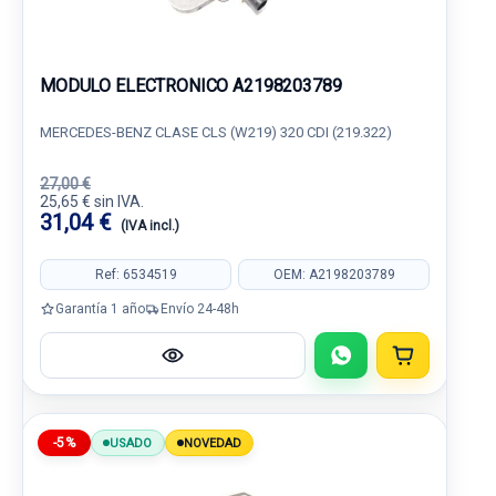
MODULO ELECTRONICO A2198203789
MERCEDES-BENZ CLASE CLS (W219) 320 CDI (219.322)
27,00 €
25,65 € sin IVA.
31,04 €
(IVA incl.)
Ref: 6534519
OEM: A2198203789
Garantía 1 año
Envío 24-48h
-5%
USADO
NOVEDAD