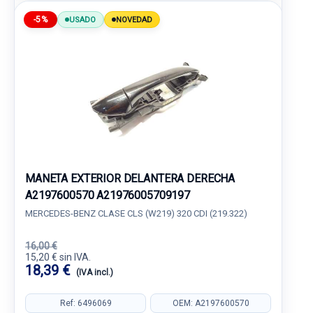
-5%
USADO
NOVEDAD
MANETA EXTERIOR DELANTERA DERECHA
A2197600570 A21976005709197
MERCEDES-BENZ CLASE CLS (W219) 320 CDI (219.322)
16,00 €
15,20 € sin IVA.
18,39 €
(IVA incl.)
Ref: 6496069
OEM: A2197600570