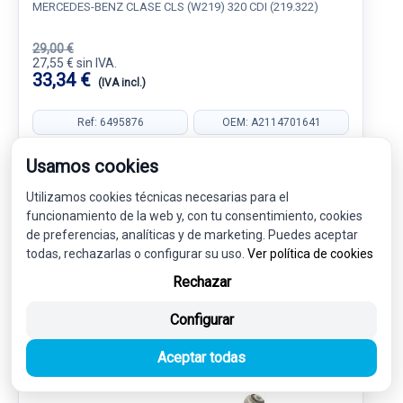
MERCEDES-BENZ CLASE CLS (W219) 320 CDI (219.322)
29,00 €
27,55 € sin IVA.
33,34 €
(IVA incl.)
Ref: 6495876
OEM: A2114701641
Garantía 1 año
Envío 24-48h
Usamos cookies
Utilizamos cookies técnicas necesarias para el
funcionamiento de la web y, con tu consentimiento, cookies
de preferencias, analíticas y de marketing. Puedes aceptar
todas, rechazarlas o configurar su uso.
Ver política de cookies
SUSPENSION / FRENOS
9
Rechazar
Configurar
-5%
USADO
NOVEDAD
Aceptar todas