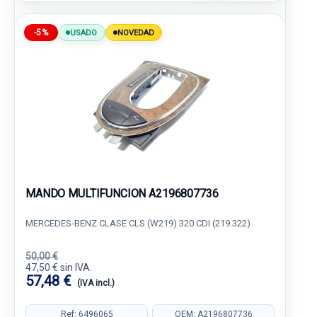
-5%
USADO
NOVEDAD
MANDO MULTIFUNCION A2196807736
MERCEDES-BENZ CLASE CLS (W219) 320 CDI (219.322)
50,00 €
47,50 € sin IVA.
57,48 €
(IVA incl.)
Ref: 6496065
OEM: A2196807736