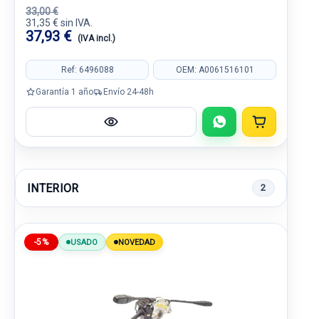
33,00 €
31,35 € sin IVA.
37,93 €
(IVA incl.)
Ref: 6496088
OEM: A0061516101
Garantía 1 año
Envío 24-48h
INTERIOR
2
-5%
USADO
NOVEDAD