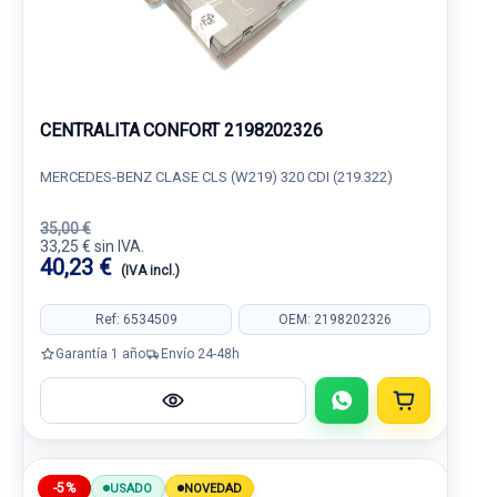
CENTRALITA CONFORT 2198202326
MERCEDES-BENZ CLASE CLS (W219) 320 CDI (219.322)
35,00 €
33,25 € sin IVA.
40,23 €
(IVA incl.)
Ref: 6534509
OEM: 2198202326
Garantía 1 año
Envío 24-48h
-5%
USADO
NOVEDAD