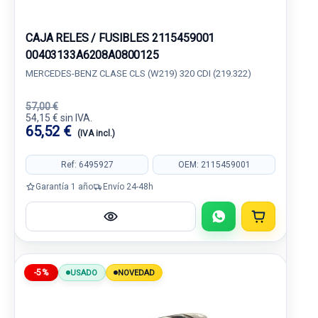
CAJA RELES / FUSIBLES 2115459001
00403133A6208A0800125
MERCEDES-BENZ CLASE CLS (W219) 320 CDI (219.322)
57,00 €
54,15 € sin IVA.
65,52 €
(IVA incl.)
Ref: 6495927
OEM: 2115459001
Garantía 1 año
Envío 24-48h
-5%
USADO
NOVEDAD