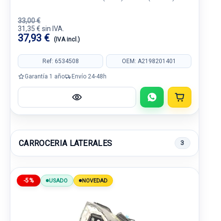
33,00 €
31,35 € sin IVA.
37,93 €
(IVA incl.)
Ref: 6534508
OEM: A2198201401
Garantía 1 año
Envío 24-48h
CARROCERIA LATERALES
3
-5%
USADO
NOVEDAD