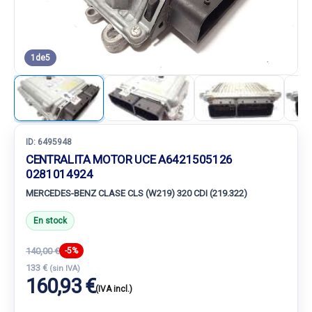
1
de
5
ID:
6495948
CENTRALITA MOTOR UCE A6421505126
0281014924
MERCEDES-BENZ CLASE CLS (W219) 320 CDI (219.322)
En stock
140,00 €
-5%
133 €
(sin IVA)
160,93 €
(IVA incl.)