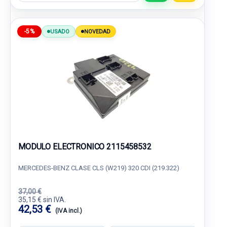
-5%
USADO
NOVEDAD
MODULO ELECTRONICO 2115458532
MERCEDES-BENZ CLASE CLS (W219) 320 CDI (219.322)
37,00 €
35,15 € sin IVA.
42,53 €
(IVA incl.)