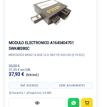
MODULO ELECTRONICO A1645404701
5WK48380C
MERCEDES-BENZ CLASE CLS (W219) 320 CDI (219.322)
33,00 €
31,35 € sin IVA.
37,93 €
(IVA incl.)
Ref: 6534520
OEM: A1645404701
Garantía 1 año
Envío 24-48h