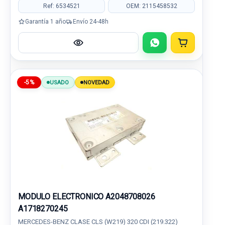
Ref: 6534521
OEM: 2115458532
Garantía 1 año
Envío 24-48h
-5%
USADO
NOVEDAD
MODULO ELECTRONICO A2048708026
A1718270245
MERCEDES-BENZ CLASE CLS (W219) 320 CDI (219.322)