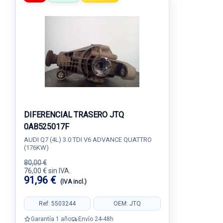
DIFERENCIAL TRASERO JTQ
0AB525017F
AUDI Q7 (4L) 3.0 TDI V6 ADVANCE QUATTRO
(176KW)
80,00 €
76,00 € sin IVA.
91,96 €
(IVA incl.)
Ref: 5503244
OEM: JTQ
Garantía 1 año
Envío 24-48h