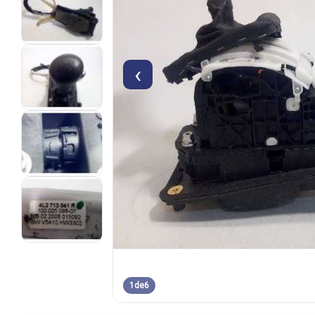
‹
1
de
6