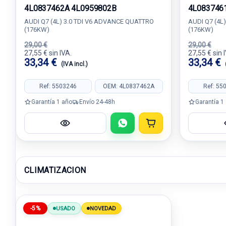
4L0837462A 4L0959802B
4L083746
AUDI Q7 (4L) 3.0 TDI V6 ADVANCE QUATTRO
AUDI Q7 (4L
(176KW)
(176KW)
29,00 €
29,00 €
27,55 € sin IVA.
27,55 € sin 
33,34 €
33,34 €
(IVA incl.)
Ref: 5503246
OEM: 4L0837462A
Ref: 55
Garantía 1 año
Envío 24-48h
Garantía 1
CLIMATIZACION
-5%
USADO
NOVEDAD