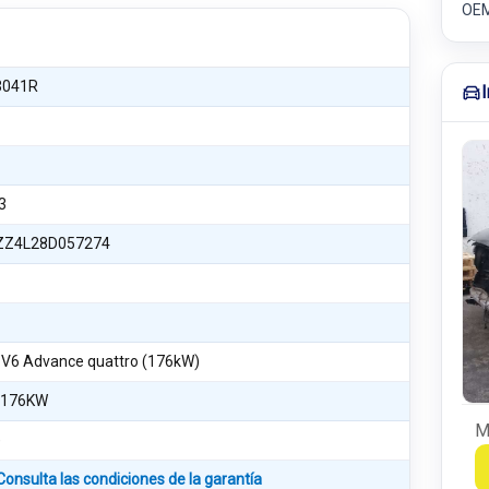
OEM
3041R
3
Z4L28D057274
I V6 Advance quattro (176kW)
 176KW
M
)
Consulta las condiciones de la garantía