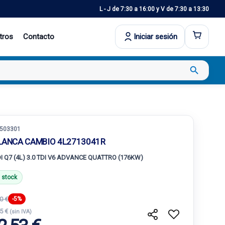
L - J de 7:30 a 16:00 y V de 7:30 a 13:30
tros
Contacto
Iniciar sesión
search
503301
LANCA CAMBIO 4L2713041R
I Q7 (4L) 3.0 TDI V6 ADVANCE QUATTRO (176KW)
 stock
0 €
-5%
15 €
(sin IVA)