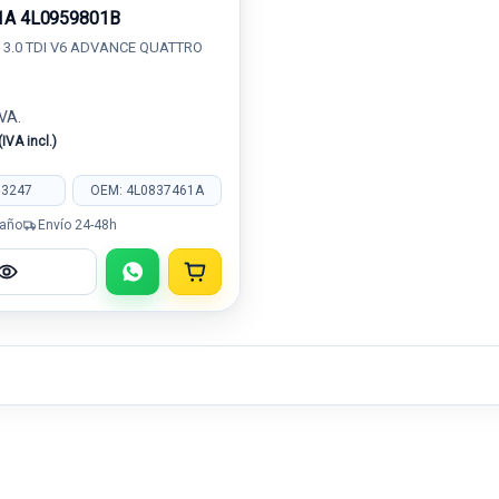
1A 4L0959801B
) 3.0 TDI V6 ADVANCE QUATTRO
IVA.
(IVA incl.)
03247
OEM: 4L0837461A
 año
Envío 24-48h