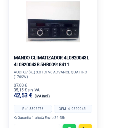
MANDO CLIMATIZADOR 4L0820043L
4L0820043B 5HB00918411
AUDI Q7 (4L) 3.0 TDI V6 ADVANCE QUATTRO
(176KW)
37,00 €
35,15 € sin IVA.
42,53 €
(IVA incl.)
Ref: 5503276
OEM: 4L0820043L
Garantía 1 año
Envío 24-48h