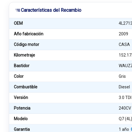
Características del Recambio
OEM
4L271
Año fabricación
2009
Código motor
CASA
Kilometraje
152.17
Bastidor
WAUZZ
Color
Gris
Combustible
Diesel
Versión
3.0 TD
Potencia
240CV
Modelo
Q7 (4L
Garantia
1 año