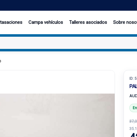
 tasaciones
Campa vehículos
Talleres asociados
Sobre noso
o
ID:
5
PA
AUD
En
37,0
35.