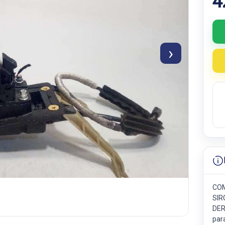
4
›
COM
SIR
DER
para