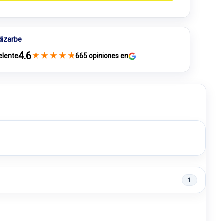
dizarbe
4.6
★
★
★
★
★
elente
665 opiniones en
1