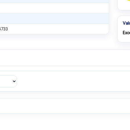
Val
4733
Exc