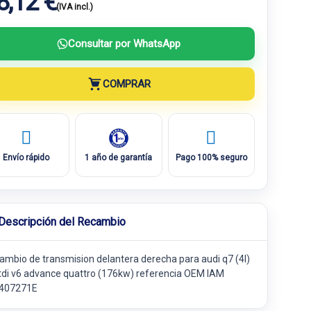
8,12 €
(IVA incl.)
Consultar por WhatsApp
COMPRAR
Envío rápido
1 año de garantía
Pago 100% seguro
Descripción del Recambio
ambio de transmision delantera derecha para audi q7 (4l)
 tdi v6 advance quattro (176kw) referencia OEM IAM
407271E