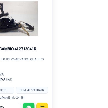
CAMBIO 4L2713041R
) 3.0 TDI V6 ADVANCE QUATTRO
IVA.
(IVA incl.)
03301
OEM: 4L2713041R
 año
Envío 24-48h