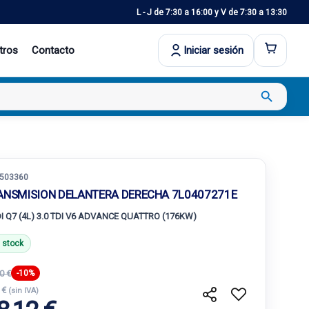
L - J de 7:30 a 16:00 y V de 7:30 a 13:30
tros
Contacto
Iniciar sesión
search
503360
ANSMISION DELANTERA DERECHA 7L0407271E
I Q7 (4L) 3.0 TDI V6 ADVANCE QUATTRO (176KW)
 stock
0 €
-10%
 €
(sin IVA)