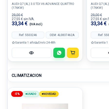
AUDI Q7 (4L) 3.0 TDI V6 ADVANCE QUATTRO
AUDI Q7 (4L
(176KW)
(176KW)
29,00 €
29,00 €
27,55 € sin IVA.
27,55 € sin 
33,34 €
33,34 €
(IVA incl.)
Ref: 5503246
OEM: 4L0837462A
Ref: 55
Garantía 1 año
Envío 24-48h
Garantía 1
CLIMATIZACION
-5%
USADO
NOVEDAD