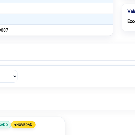
Val
Exc
9887
SADO
NOVEDAD