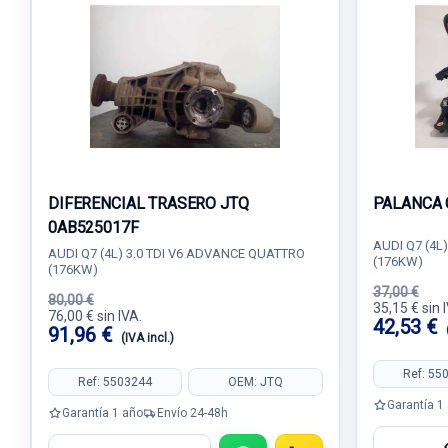
DIFERENCIAL TRASERO JTQ
PALANCA 
0AB525017F
AUDI Q7 (4L
AUDI Q7 (4L) 3.0 TDI V6 ADVANCE QUATTRO
(176KW)
(176KW)
37,00 €
80,00 €
35,15 € sin 
76,00 € sin IVA.
42,53 €
91,96 €
(IVA incl.)
Ref: 55
Ref: 5503244
OEM: JTQ
Garantía 1
Garantía 1 año
Envío 24-48h