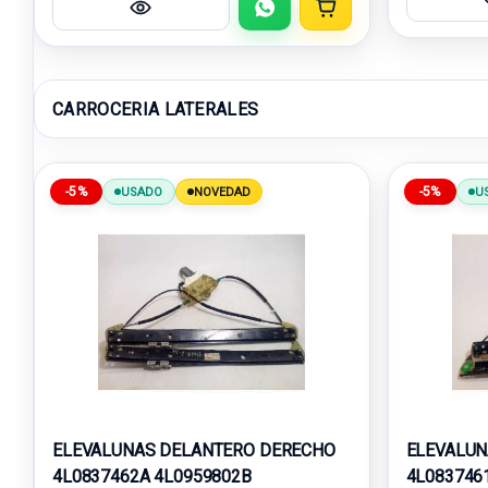
CARROCERIA LATERALES
-5%
-5%
USADO
NOVEDAD
U
ELEVALUNAS DELANTERO DERECHO
ELEVALUN
4L0837462A 4L0959802B
4L083746