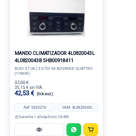
MANDO CLIMATIZADOR 4L0820043L
4L0820043B 5HB00918411
AUDI Q7 (4L) 3.0 TDI V6 ADVANCE QUATTRO
(176KW)
37,00 €
35,15 € sin IVA.
42,53 €
(IVA incl.)
Ref: 5503276
OEM: 4L0820043L
Garantía 1 año
Envío 24-48h