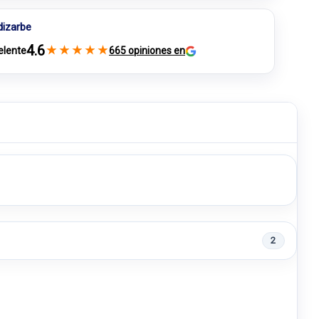
dizarbe
4.6
★
★
★
★
★
elente
665 opiniones en
2