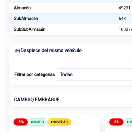
Almacén
49291
SubAlmacén
643
SubSubAlmacén
10007
Despiece del mismo vehículo
Filtrar por categorías
CAMBIO/EMBRAGUE
-5%
-5%
USADO
NOVEDAD
U