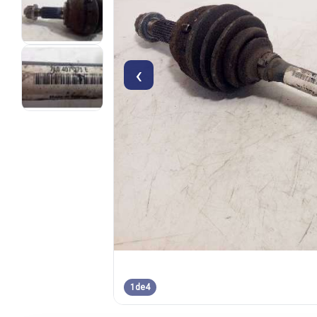
‹
1
de
4