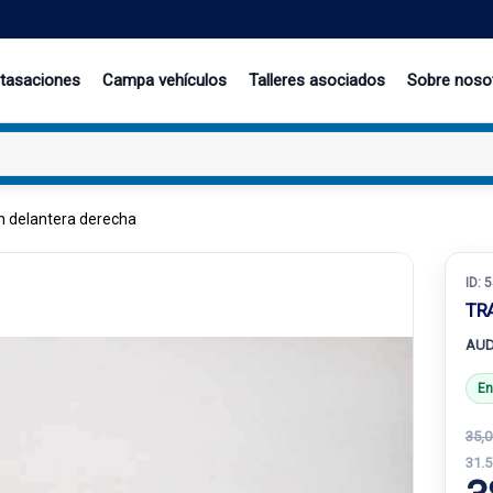
 tasaciones
Campa vehículos
Talleres asociados
Sobre noso
n delantera derecha
ID:
5
TR
AUD
En
35,0
31.5