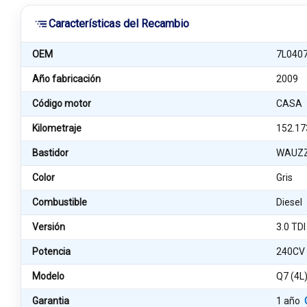
Características del Recambio
OEM
7L040
Año fabricación
2009
Código motor
CASA
Kilometraje
152.17
Bastidor
WAUZZ
Color
Gris
Combustible
Diesel
Versión
3.0 TD
Potencia
240CV
Modelo
Q7 (4L
Garantia
1 año