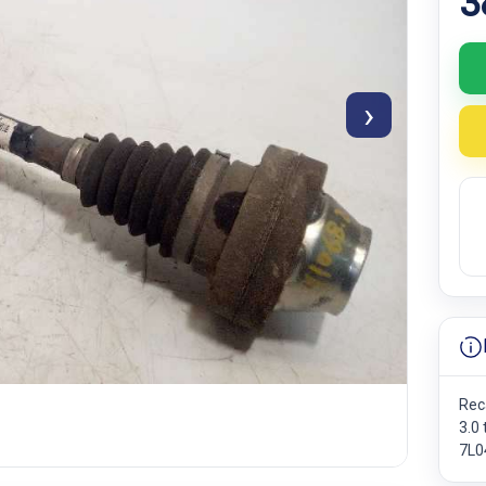
3
›
Rec
3.0
7L0