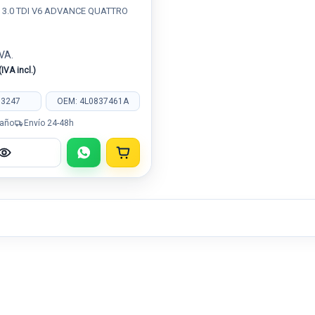
) 3.0 TDI V6 ADVANCE QUATTRO
IVA.
(IVA incl.)
03247
OEM: 4L0837461A
 año
Envío 24-48h