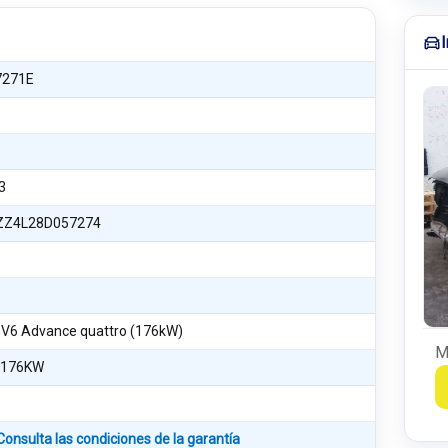
7271E
3
Z4L28D057274
I V6 Advance quattro (176kW)
M
 176KW
)
Consulta las condiciones de la garantía