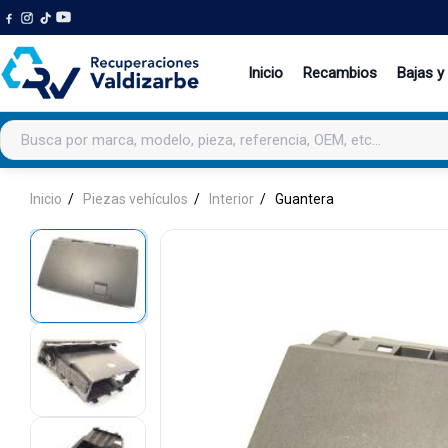
Inicio
Recambios
Bajas y
Buscar productos
Inicio
Piezas vehículos
Interior
Guantera