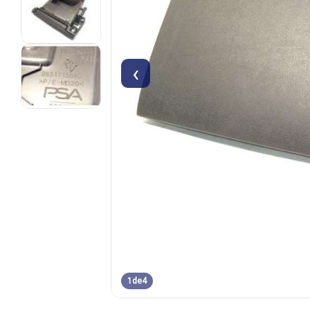
‹
1
de
4