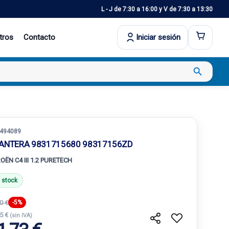
L - J de 7:30 a 16:00 y V de 7:30 a 13:30
tros
Contacto
Iniciar sesión
search
494089
ANTERA 9831715680 98317156ZD
OËN C4 III 1.2 PURETECH
 stock
0 €
-5%
75 €
(sin IVA)