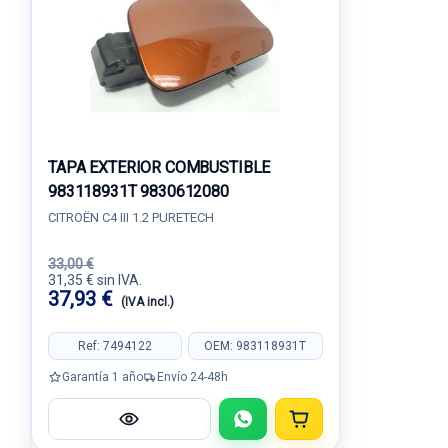
TAPA EXTERIOR COMBUSTIBLE
983118931T 9830612080
CITROËN C4 III 1.2 PURETECH
33,00 €
31,35 € sin IVA.
37,93 €
(IVA incl.)
Ref: 7494122
OEM: 983118931T
Garantía 1 año
Envío 24-48h