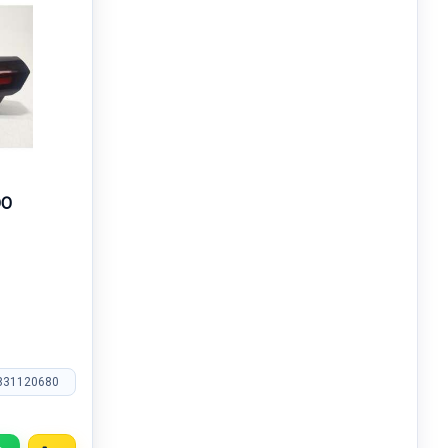
DO
831120680