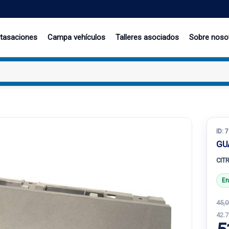
 tasaciones
Campa vehículos
Talleres asociados
Sobre noso
ID:
7
GU
CITR
En
45,0
42.