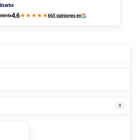
dizarbe
4.6
★
★
★
★
★
elente
665 opiniones en
3