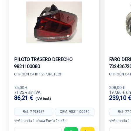
PILOTO TRASERO DERECHO
FARO DER
9831100080
73243672
CITROËN C4 III 1.2 PURETECH
CITROËN C4 I
75,00 €
208,00 €
71,25 € sin IVA.
197,60 € sin
86,21 €
239,10 
(IVA incl.)
Ref: 7493967
OEM: 9831100080
Ref: 77
Garantía 1 año
Envío 24-48h
Garantía 1