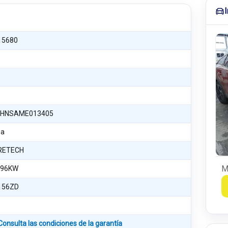
15680
HNSAME013405
na
URETECH
M
 96KW
156ZD
Consulta las condiciones de la garantía