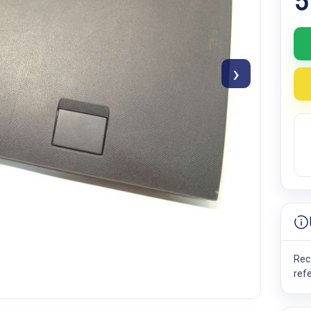
5
›
Rec
ref