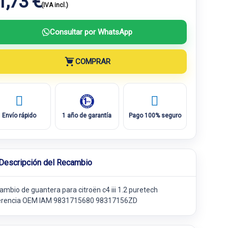
1,73 €
(IVA incl.)
Consultar por WhatsApp
COMPRAR
Envío rápido
1 año de garantía
Pago 100% seguro
Descripción del Recambio
ambio de guantera para citroën c4 iii 1.2 puretech
erencia OEM IAM 9831715680 98317156ZD