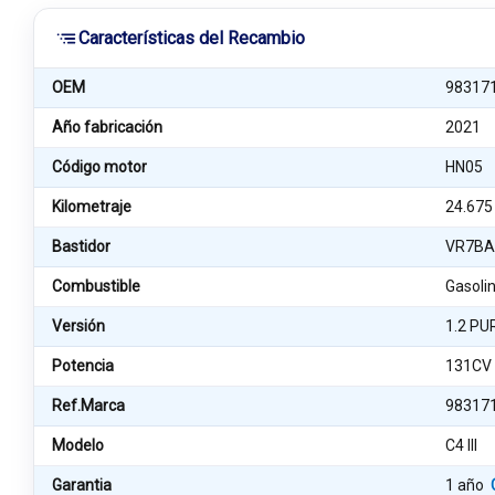
Características del Recambio
OEM
98317
Año fabricación
2021
Código motor
HN05
Kilometraje
24.675
Bastidor
VR7BA
Combustible
Gasoli
Versión
1.2 P
Potencia
131CV
Ref.Marca
98317
Modelo
C4 III
Garantia
1 año