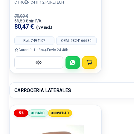
CITROËN C4 III 1.2 PURETECH
70,00 €
66,50 € sin IVA.
80,47 €
(IVA incl.)
Ref: 7494107
OEM: 9824166680
Garantía 1 año
Envío 24-48h
CARROCERIA LATERALES
-5%
USADO
NOVEDAD