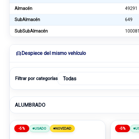
Almacén
49291
SubAlmacén
649
SubSubAlmacén
10008
Despiece del mismo vehículo
Filtrar por categorías
ALUMBRADO
-5%
-5%
USADO
NOVEDAD
U