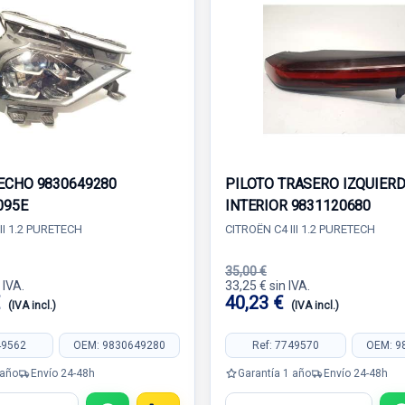
ECHO 9830649280
PILOTO TRASERO IZQUIER
095E
INTERIOR 9831120680
II 1.2 PURETECH
CITROËN C4 III 1.2 PURETECH
35,00 €
 IVA.
33,25 € sin IVA.
€
40,23 €
(IVA incl.)
(IVA incl.)
49562
OEM: 9830649280
Ref: 7749570
OEM: 9
 año
Envío 24-48h
Garantía 1 año
Envío 24-48h