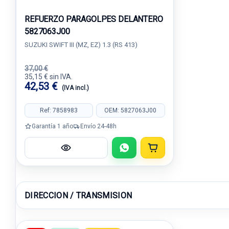
REFUERZO PARAGOLPES DELANTERO
5827063J00
SUZUKI SWIFT III (MZ, EZ) 1.3 (RS 413)
37,00 €
35,15 € sin IVA.
42,53 €
(IVA incl.)
Ref: 7858983
OEM: 5827063J00
Garantía 1 año
Envío 24-48h
DIRECCION / TRANSMISION