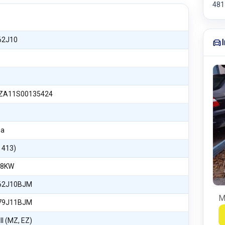
48
62J10
A11S00135424
na
S 413)
68KW
62J10BJM
M
79J11BJM
II (MZ, EZ)