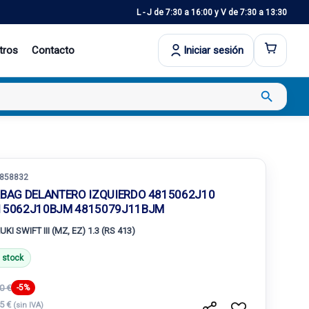
L - J de 7:30 a 16:00 y V de 7:30 a 13:30
tros
Contacto
Iniciar sesión
search
858832
RBAG DELANTERO IZQUIERDO 4815062J10
15062J10BJM 4815079J11BJM
KI SWIFT III (MZ, EZ) 1.3 (RS 413)
 stock
0 €
-5%
15 €
(sin IVA)