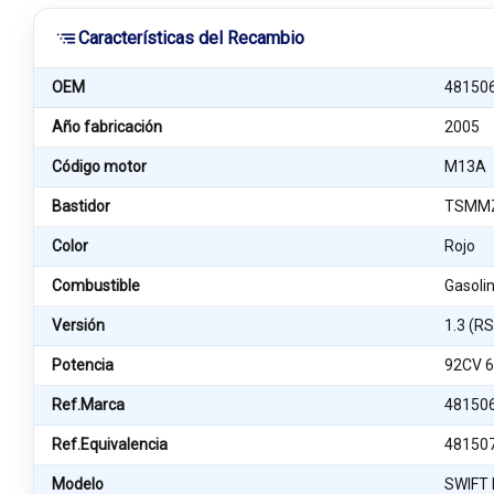
Características del Recambio
OEM
48150
Año fabricación
2005
Código motor
M13A
Bastidor
TSMMZ
Color
Rojo
Combustible
Gasoli
Versión
1.3 (R
Potencia
92CV 
Ref.Marca
48150
Ref.Equivalencia
48150
Modelo
SWIFT I