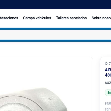
 tasaciones
Campa vehículos
Talleres asociados
Sobre noso
ID:
7
AI
48
SUZU
En
37,0
35.