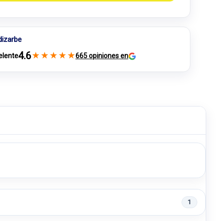
dizarbe
4.6
★
★
★
★
★
elente
665 opiniones en
1