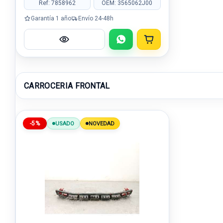
Ref: 7858962
OEM: 3565062J00
Garantía 1 año
Envío 24-48h
CARROCERIA FRONTAL
-5%
USADO
NOVEDAD