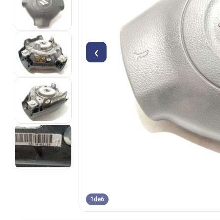
‹
1
de
6