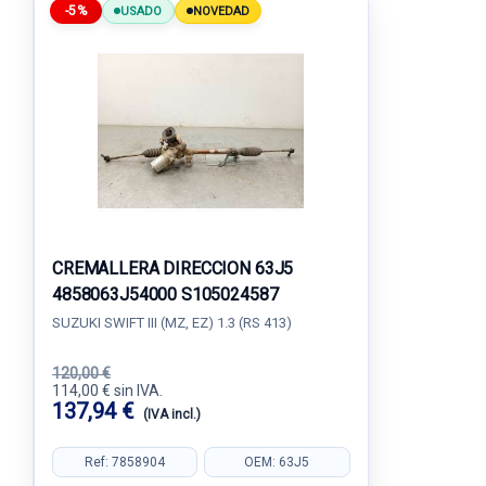
-5%
USADO
NOVEDAD
CREMALLERA DIRECCION 63J5
4858063J54000 S105024587
SUZUKI SWIFT III (MZ, EZ) 1.3 (RS 413)
120,00 €
114,00 € sin IVA.
137,94 €
(IVA incl.)
Ref: 7858904
OEM: 63J5