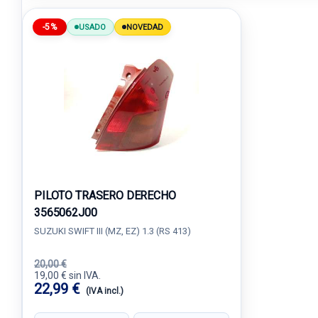
-5%
USADO
NOVEDAD
PILOTO TRASERO DERECHO
3565062J00
SUZUKI SWIFT III (MZ, EZ) 1.3 (RS 413)
20,00 €
19,00 € sin IVA.
22,99 €
(IVA incl.)