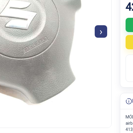
4
›
MÓD
airb
413