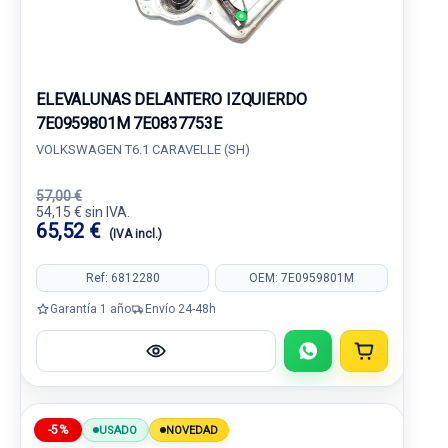
ELEVALUNAS DELANTERO IZQUIERDO
7E0959801M 7E0837753E
VOLKSWAGEN T6.1 CARAVELLE (SH)
57,00 €
54,15 € sin IVA.
65,52 €
(IVA incl.)
Ref: 6812280
OEM: 7E0959801M
Garantía 1 año
Envío 24-48h
-5%
USADO
NOVEDAD