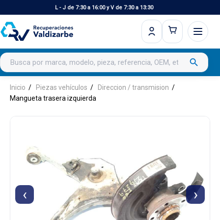
L - J de 7:30 a 16:00 y V de 7:30 a 13:30
Buscar productos
search
Inicio
Piezas vehículos
Direccion / transmision
Mangueta trasera izquierda
‹
›