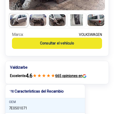
Marca:
VOLKSWAGEN
Consultar el vehículo
Valdizarbe
4.6
★
★
★
★
★
Excelente
665 opiniones en
Características del Recambio
OEM
7E0501071