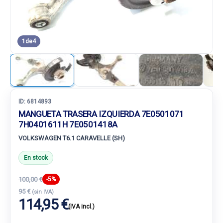
1
de
4
ID:
6814893
MANGUETA TRASERA IZQUIERDA 7E0501071
7H0401611H 7E0501418A
VOLKSWAGEN T6.1 CARAVELLE (SH)
En stock
100,00 €
-5%
95 €
(sin IVA)
114,95 €
(IVA incl.)