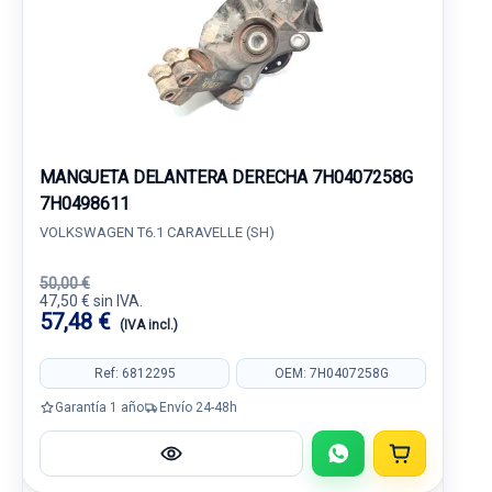
MANGUETA DELANTERA DERECHA 7H0407258G
7H0498611
VOLKSWAGEN T6.1 CARAVELLE (SH)
50,00 €
47,50 € sin IVA.
57,48 €
(IVA incl.)
Ref: 6812295
OEM: 7H0407258G
Garantía 1 año
Envío 24-48h