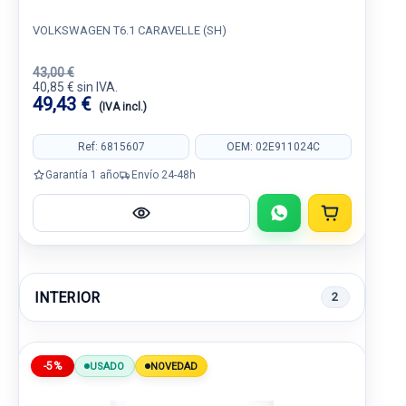
VOLKSWAGEN T6.1 CARAVELLE (SH)
43,00 €
40,85 € sin IVA.
49,43 €
(IVA incl.)
Ref: 6815607
OEM: 02E911024C
Garantía 1 año
Envío 24-48h
INTERIOR
2
-5%
USADO
NOVEDAD