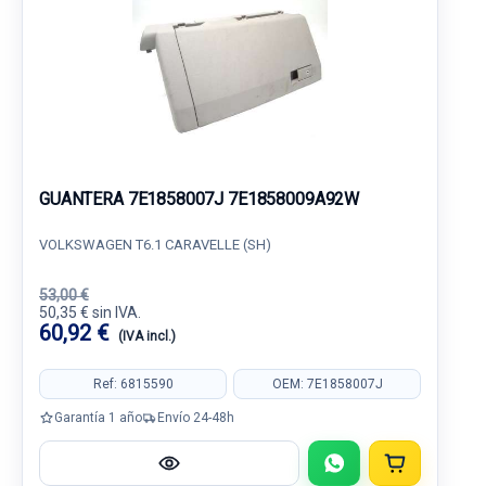
GUANTERA 7E1858007J 7E1858009A92W
VOLKSWAGEN T6.1 CARAVELLE (SH)
53,00 €
50,35 € sin IVA.
60,92 €
(IVA incl.)
Ref: 6815590
OEM: 7E1858007J
Garantía 1 año
Envío 24-48h