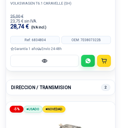
VOLKSWAGEN T6.1 CARAVELLE (SH)
25,00 €
23,75 € sin IVA.
28,74 €
(IVA incl.)
Ref: 6834804
OEM: 7E0807322B
Garantía 1 año
Envío 24-48h
DIRECCION / TRANSMISION
2
-5%
USADO
NOVEDAD