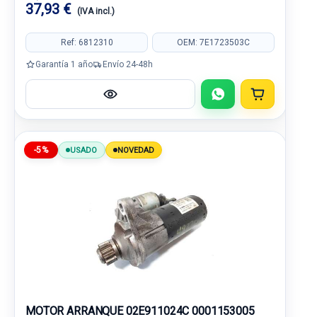
37,93 €
(IVA incl.)
Ref: 6812310
OEM: 7E1723503C
Garantía 1 año
Envío 24-48h
-5%
USADO
NOVEDAD
MOTOR ARRANQUE 02E911024C 0001153005