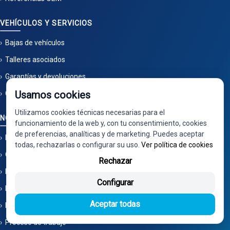
VEHÍCULOS Y SERVICIOS
Bajas de vehículos
Talleres asociados
Garantías y devoluciones
Usamos cookies
Colaboración Rideon Pamplona
Utilizamos cookies técnicas necesarias para el
NOSOTROS
funcionamiento de la web y, con tu consentimiento, cookies
de preferencias, analíticas y de marketing. Puedes aceptar
Mapa del sitio
todas, rechazarlas o configurar su uso.
Ver política de cookies
Quiénes somos
Rechazar
Localización
Configurar
Preguntas frecuentes
Aceptar todas
Pago por TPV
Proceso de trabajo