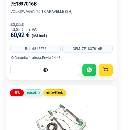
7E1837016B
VOLKSWAGEN T6.1 CARAVELLE (SH)
53,00 €
50,35 € sin IVA.
60,92 €
(IVA incl.)
Ref: 6812276
OEM: 7E1837016B
Garantía 1 año
Envío 24-48h
-5%
USADO
NOVEDAD