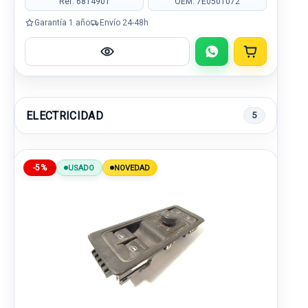
Ref: 6814901
OEM: 7E0501072
Garantía 1 año
Envío 24-48h
ELECTRICIDAD
5
-5%
USADO
NOVEDAD