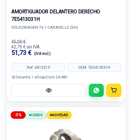
AMORTIGUADOR DELANTERO DERECHO
7E5413031H
VOLKSWAGEN T6.1 CARAVELLE (SH)
45,00 €
42,75 € sin IVA.
51,73 €
(IVA incl.)
Ref: 6812319
OEM: 7E5413031H
Garantía 1 año
Envío 24-48h
-5%
USADO
NOVEDAD