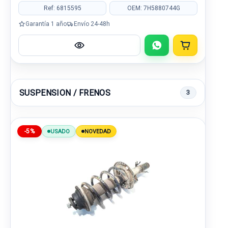
Ref: 6815595
OEM: 7H5880744G
Garantía 1 año
Envío 24-48h
SUSPENSION / FRENOS
3
-5%
USADO
NOVEDAD