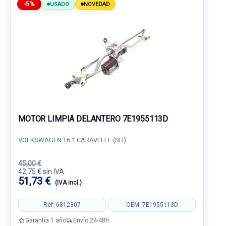
-5%
USADO
NOVEDAD
MOTOR LIMPIA DELANTERO 7E1955113D
VOLKSWAGEN T6.1 CARAVELLE (SH)
45,00 €
42,75 € sin IVA.
51,73 €
(IVA incl.)
Ref: 6812307
OEM: 7E1955113D
Garantía 1 año
Envío 24-48h