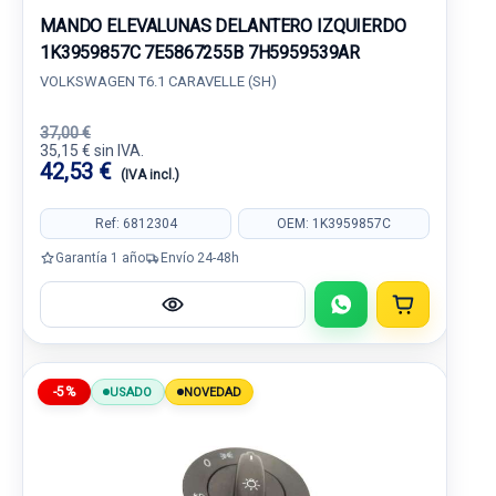
MANDO ELEVALUNAS DELANTERO IZQUIERDO
1K3959857C 7E5867255B 7H5959539AR
VOLKSWAGEN T6.1 CARAVELLE (SH)
37,00 €
35,15 € sin IVA.
42,53 €
(IVA incl.)
Ref: 6812304
OEM: 1K3959857C
Garantía 1 año
Envío 24-48h
-5%
USADO
NOVEDAD