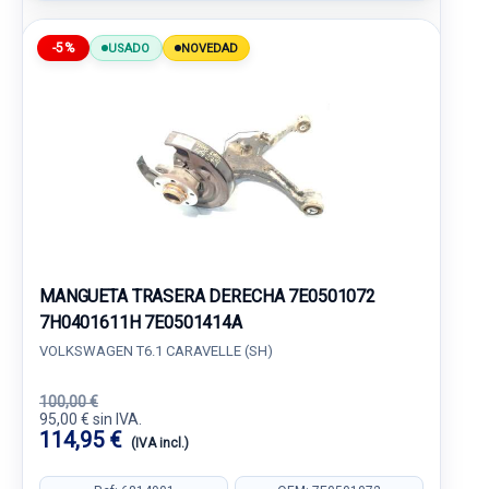
-5%
USADO
NOVEDAD
MANGUETA TRASERA DERECHA 7E0501072
7H0401611H 7E0501414A
VOLKSWAGEN T6.1 CARAVELLE (SH)
100,00 €
95,00 € sin IVA.
114,95 €
(IVA incl.)