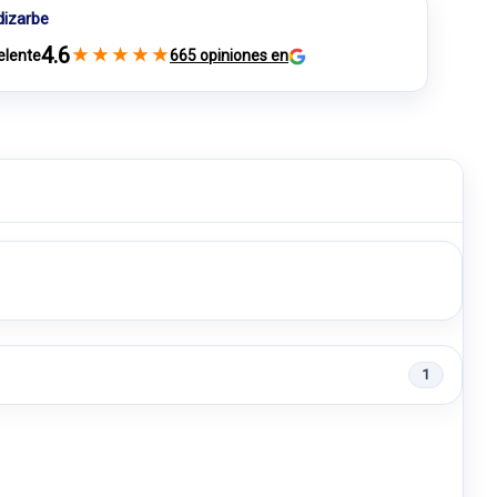
dizarbe
4.6
★
★
★
★
★
elente
665 opiniones en
1