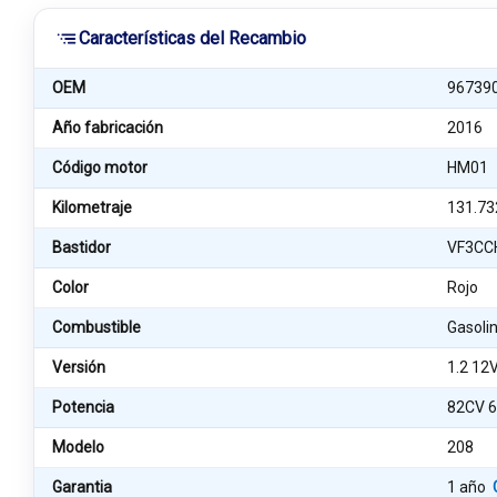
Características del Recambio
OEM
96739
Año fabricación
2016
Código motor
HM01
Kilometraje
131.73
Bastidor
VF3CC
Color
Rojo
Combustible
Gasoli
Versión
1.2 12
Potencia
82CV 
Modelo
208
Garantia
1 año