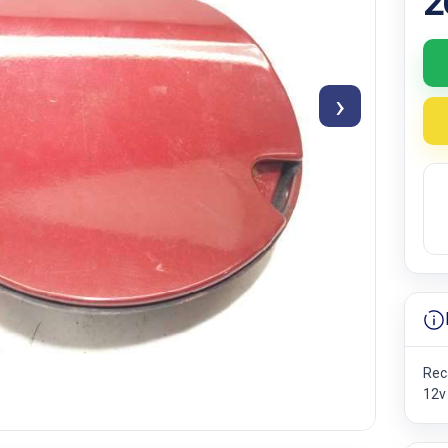
2
›
Rec
12v