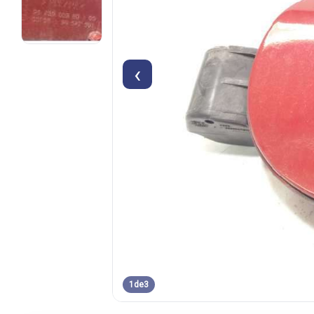
‹
1
de
3