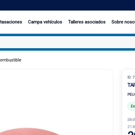
 tasaciones
Campa vehículos
Talleres asociados
Sobre noso
combustible
ID:
7
TA
PEU
En
23,0
21.