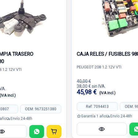
MPIA TRASERO
CAJA RELES / FUSIBLES 9
80
PEUGEOT 208 1.2 12V VTI
 1.2 12V VTI
40,00 €
38,00 € sin IVA.
IVA.
45,98 €
(IVA incl.)
(IVA incl.)
Ref: 7094413
OEM: 9
90807
OEM: 9673251380
Garantía 1 año
Envío 24-48h
 año
Envío 24-48h