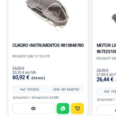
CUADRO INSTRUMENTOS 9813848780
MOTOR LI
96732513
PEUGEOT 208 1.2 12V VTI
PEUGEOT 208
53,00 €
23,00 €
50,35 € sin IVA.
21,85 € sin 
60,92 €
(IVA incl.)
26,44 €
Ref: 7090802
OEM: 9813848780
Ref: 70
Garantía 1 año
Envío 24-48h
Garantía 1