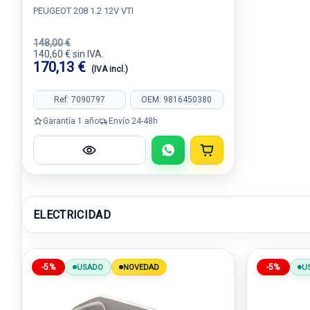
PEUGEOT 208 1.2 12V VTI
148,00 €
140,60 € sin IVA.
170,13 €
(IVA incl.)
Ref: 7090797
OEM: 9816450380
Garantía 1 año
Envío 24-48h
ELECTRICIDAD
-5%
-5%
USADO
NOVEDAD
U