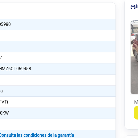
05980
2
HMZ6GT069458
na
M
V VTi
60KW
Consulta las condiciones de la garantía