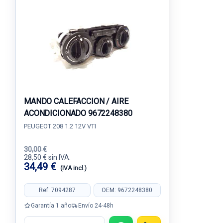
MANDO CALEFACCION / AIRE
ACONDICIONADO 9672248380
PEUGEOT 208 1.2 12V VTI
30,00 €
28,50 € sin IVA.
34,49 €
(IVA incl.)
Ref: 7094287
OEM: 9672248380
Garantía 1 año
Envío 24-48h