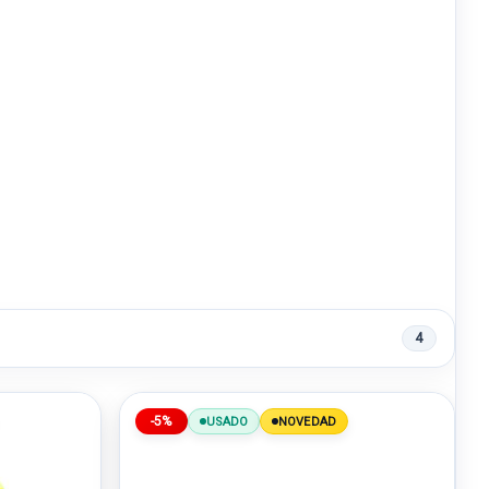
4
-5%
USADO
NOVEDAD