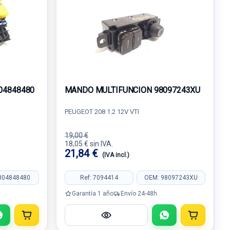
804848480
MANDO MULTIFUNCION 98097243XU
PEUGEOT 208 1.2 12V VTI
19,00 €
18,05 € sin IVA.
21,84 €
(IVA incl.)
804848480
Ref: 7094414
OEM: 98097243XU
Garantía 1 año
Envío 24-48h