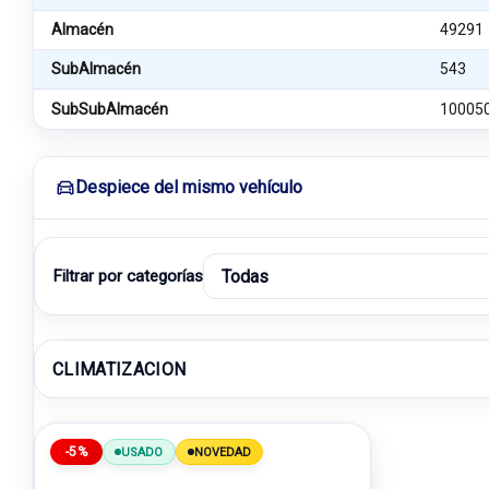
Almacén
49291
SubAlmacén
543
SubSubAlmacén
10005
Despiece del mismo vehículo
Filtrar por categorías
CLIMATIZACION
-5%
USADO
NOVEDAD