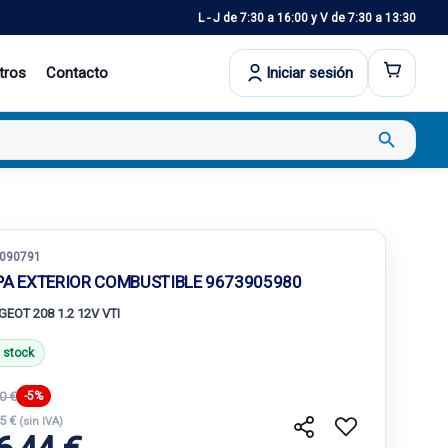
L - J de 7:30 a 16:00 y V de 7:30 a 13:30
tros
Contacto
Iniciar sesión
search
090791
PA EXTERIOR COMBUSTIBLE 9673905980
GEOT 208 1.2 12V VTI
 stock
0 €
-5%
85 €
(sin IVA)