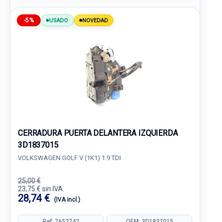
-5%
USADO
NOVEDAD
CERRADURA PUERTA DELANTERA IZQUIERDA
3D1837015
VOLKSWAGEN GOLF V (1K1) 1.9 TDI
25,00 €
23,75 € sin IVA.
28,74 €
(IVA incl.)
Ref: 7652742
OEM: 3D1837015