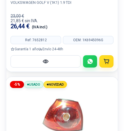
VOLKSWAGEN GOLF V (1K1) 1.9 TDI
23,00 €
21,85 € sin IVA.
26,44 €
(IVA incl.)
Ref: 7652812
OEM: 1K6945096G
Garantía 1 año
Envío 24-48h
-5%
USADO
NOVEDAD