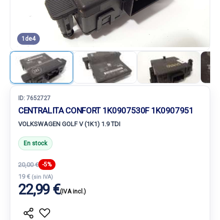
1
de
4
ID:
7652727
CENTRALITA CONFORT 1K0907530F 1K0907951
VOLKSWAGEN GOLF V (1K1) 1.9 TDI
En stock
20,00 €
-5%
19 €
(sin IVA)
22,99 €
(IVA incl.)