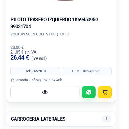
PILOTO TRASERO IZQUIERDO 1K6945095G
89031704
VOLKSWAGEN GOLF V (1K1) 1.9 TDI
23,00 €
21,85 € sin IVA.
26,44 €
(IVA incl.)
Ref: 7652813
OEM: 1K6945095G
Garantía 1 año
Envío 24-48h
CARROCERIA LATERALES
1