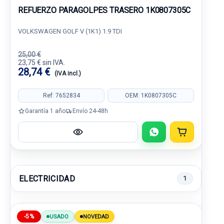
REFUERZO PARAGOLPES TRASERO 1K0807305C
VOLKSWAGEN GOLF V (1K1) 1.9 TDI
25,00 €
23,75 € sin IVA.
28,74 €
(IVA incl.)
Ref: 7652834
OEM: 1K0807305C
Garantía 1 año
Envío 24-48h
ELECTRICIDAD
1
-5%
USADO
NOVEDAD