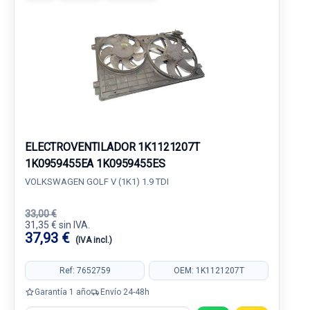
ELECTROVENTILADOR 1K1121207T
1K0959455EA 1K0959455ES
VOLKSWAGEN GOLF V (1K1) 1.9 TDI
33,00 €
31,35 € sin IVA.
37,93 €
(IVA incl.)
Ref: 7652759
OEM: 1K1121207T
Garantía 1 año
Envío 24-48h