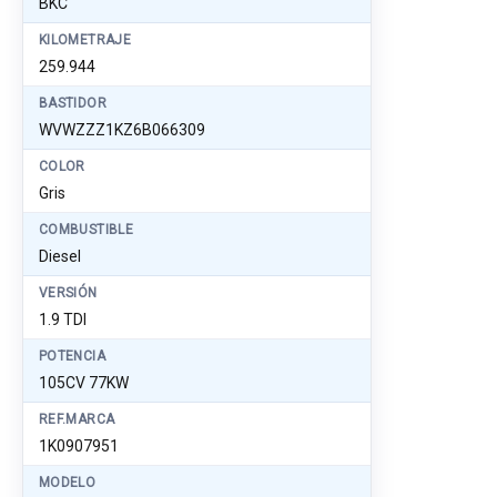
BKC
KILOMETRAJE
259.944
BASTIDOR
WVWZZZ1KZ6B066309
COLOR
Gris
COMBUSTIBLE
Diesel
VERSIÓN
1.9 TDI
POTENCIA
105CV 77KW
REF.MARCA
1K0907951
MODELO