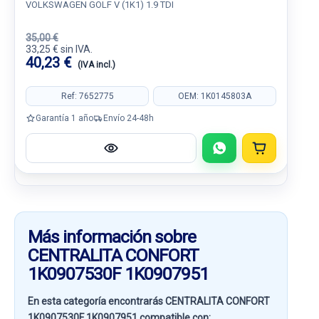
VOLKSWAGEN GOLF V (1K1) 1.9 TDI
35,00 €
33,25 € sin IVA.
40,23 €
(IVA incl.)
Ref: 7652775
OEM: 1K0145803A
Garantía 1 año
Envío 24-48h
Más información sobre
CENTRALITA CONFORT
1K0907530F 1K0907951
En esta categoría encontrarás CENTRALITA CONFORT
1K0907530F 1K0907951 compatible con: