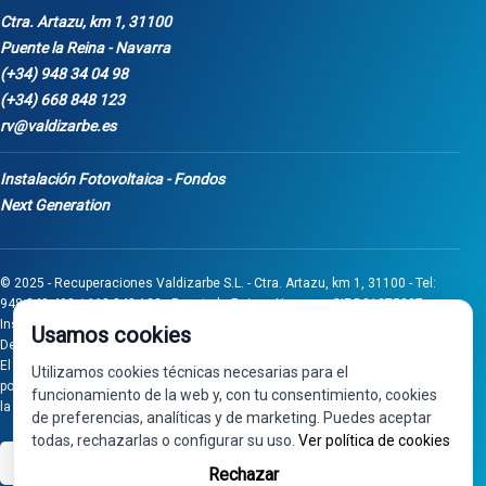
Ctra. Artazu, km 1, 31100
Puente la Reina - Navarra
(+34) 948 34 04 98
(+34) 668 848 123
rv@valdizarbe.es
Instalación Fotovoltaica - Fondos
Next Generation
© 2025 - Recuperaciones Valdizarbe S.L. - Ctra. Artazu, km 1, 31100 - Tel:
948 340 498 / 668 848 123 - Puente la Reina - Navarra - CIF B31275837.
Inscrita en el Registro Mercantil de Navarra, Tomo 32, Folio 75, Hoja 525.
Usamos cookies
Desarrollado por
Seintosoft
El proyecto de inversión "0011-0558-2024-000008" ha sido subvencionado
Utilizamos cookies técnicas necesarias para el
por Gobierno de Navarra al amparo de la convocatoria de 2024 de Ayudas a
funcionamiento de la web y, con tu consentimiento, cookies
la inversión en pymes industriales
de preferencias, analíticas y de marketing. Puedes aceptar
todas, rechazarlas o configurar su uso.
Ver política de cookies
VISA
PayPal
Rechazar