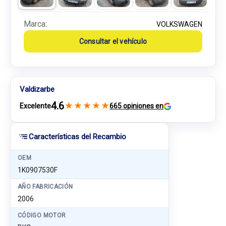
Marca:
VOLKSWAGEN
Consultar el vehículo
Valdizarbe
4.6
★
★
★
★
★
Excelente
665 opiniones en
Características del Recambio
OEM
1K0907530F
AÑO FABRICACIÓN
2006
CÓDIGO MOTOR