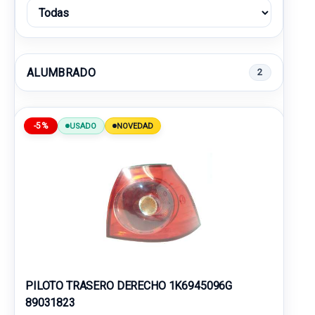
ALUMBRADO
2
-5%
USADO
NOVEDAD
PILOTO TRASERO DERECHO 1K6945096G
89031823