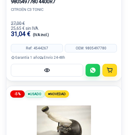
9805497780 4400R7
CITROËN C3 TONIC
27,00 €
25,65 € sin IVA.
31,04 €
(IVA incl.)
Ref: 4544267
OEM: 9805497780
Garantía 1 año
Envío 24-48h
-5%
USADO
NOVEDAD