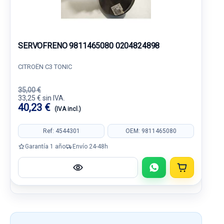
SERVOFRENO 9811465080 0204824898
CITROËN C3 TONIC
35,00 €
33,25 € sin IVA.
40,23 €
(IVA incl.)
Ref: 4544301
OEM: 9811465080
Garantía 1 año
Envío 24-48h