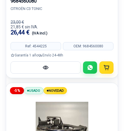
9684560080
CITROËN C3 TONIC
23,00 €
21,85 € sin IVA.
26,44 €
(IVA incl.)
Ref: 4544225
OEM: 9684560080
Garantía 1 año
Envío 24-48h
-5%
USADO
NOVEDAD