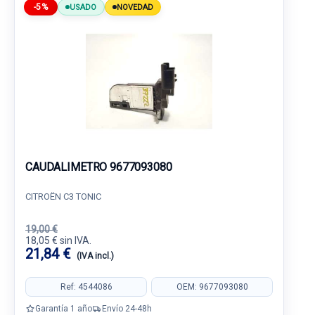
-5%
USADO
NOVEDAD
CAUDALIMETRO 9677093080
CITROËN C3 TONIC
19,00 €
18,05 € sin IVA.
21,84 €
(IVA incl.)
Ref: 4544086
OEM: 9677093080
Garantía 1 año
Envío 24-48h