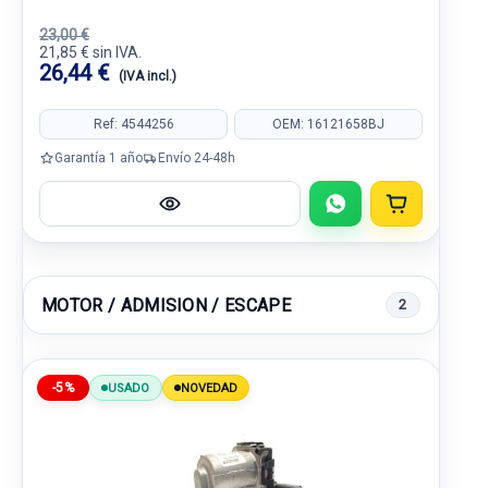
23,00 €
21,85 € sin IVA.
26,44 €
(IVA incl.)
Ref: 4544256
OEM: 16121658BJ
Garantía 1 año
Envío 24-48h
MOTOR / ADMISION / ESCAPE
2
-5%
USADO
NOVEDAD