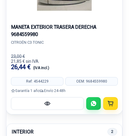
MANETA EXTERIOR TRASERA DERECHA
9684559980
CITROËN C3 TONIC
23,00 €
21,85 € sin IVA.
26,44 €
(IVA incl.)
Ref: 4544229
OEM: 9684559980
Garantía 1 año
Envío 24-48h
INTERIOR
2