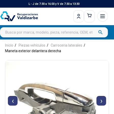
L - J de 7:30 a 16:00 y V de 7:30 a 13:30
Buscar productos
search
Inicio
Piezas vehículos
Carroceria laterales
Maneta exterior delantera derecha
‹
›