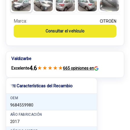
Marca:
CITROËN
Consultar el vehículo
Valdizarbe
4.6
★
★
★
★
★
Excelente
665 opiniones en
Características del Recambio
OEM
9684559980
AÑO FABRICACIÓN
2017