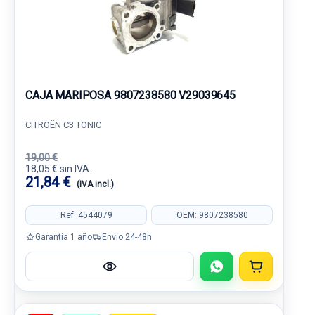
CAJA MARIPOSA 9807238580 V29039645
CITROËN C3 TONIC
19,00 €
18,05 € sin IVA.
21,84 €
(IVA incl.)
Ref: 4544079
OEM: 9807238580
Garantía 1 año
Envío 24-48h