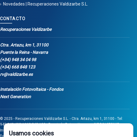
Novedades | Recuperaciones Valdizarbe S.L.
CONTACTO
Recuperaciones Valdizarbe
Ctra. Artazu, km 1, 31100
Puente la Reina - Navarra
(+34) 948 34 04 98
(+34) 668 848 123
rv@valdizarbe.es
Instalación Fotovoltaica - Fondos
Next Generation
© 2025 - Recuperaciones Valdizarbe S.L. - Ctra. Artazu, km 1, 31100 - Tel:
948 340 498 / 668 848 123 - Puente la Reina - Navarra - CIF B31275837.
Inscrita en el Registro Mercantil de Navarra, Tomo 32, Folio 75, Hoja 525.
Usamos cookies
Desarrollado por
Seintosoft