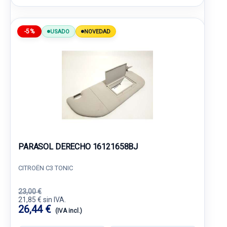
-5%
USADO
NOVEDAD
PARASOL DERECHO 16121658BJ
CITROËN C3 TONIC
23,00 €
21,85 € sin IVA.
26,44 €
(IVA incl.)