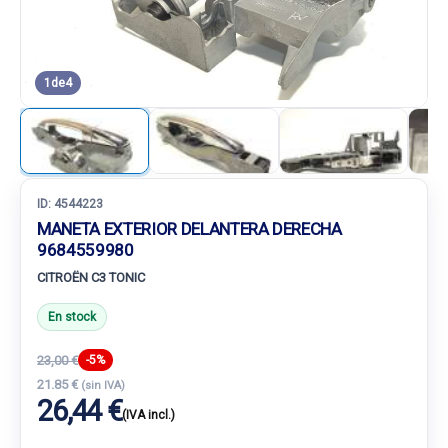
1
de
4
ID:
4544223
MANETA EXTERIOR DELANTERA DERECHA
9684559980
CITROËN C3 TONIC
En stock
23,00 €
-5%
21.85 €
(sin IVA)
26,44 €
(IVA incl.)