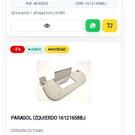
Ref: 4544255
OEM: 16121658BJ
Garantía 1 año
Envío 24-48h
-5%
USADO
NOVEDAD
PARASOL IZQUIERDO 16121658BJ
CITROËN C3 TONIC