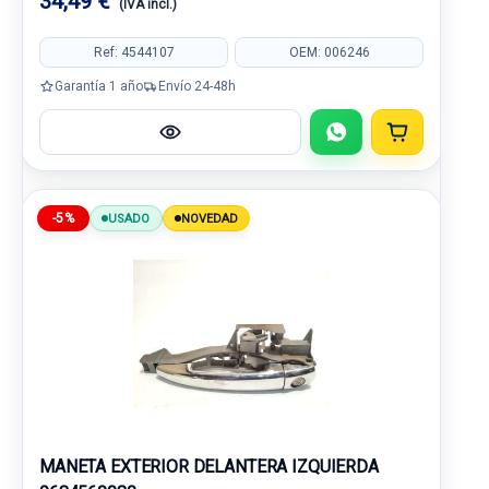
34,49 €
(IVA incl.)
Ref: 4544107
OEM: 006246
Garantía 1 año
Envío 24-48h
-5%
USADO
NOVEDAD
MANETA EXTERIOR DELANTERA IZQUIERDA