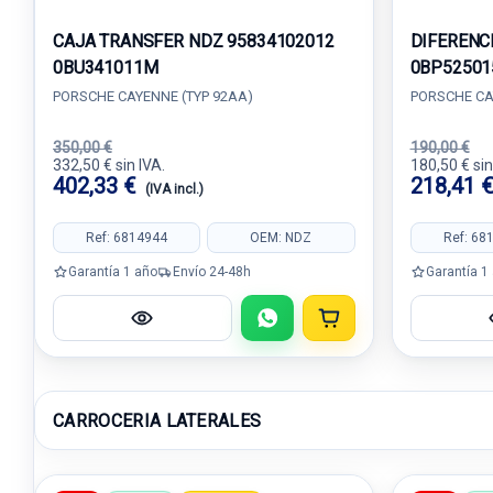
CAJA TRANSFER NDZ 95834102012
DIFERENC
0BU341011M
0BP52501
PORSCHE CAYENNE (TYP 92AA)
PORSCHE CA
350,00 €
190,00 €
332,50 € sin IVA.
180,50 € sin
402,33 €
218,41 
(IVA incl.)
Ref: 6814944
OEM: NDZ
Ref: 68
Garantía 1 año
Envío 24-48h
Garantía 1
CARROCERIA LATERALES