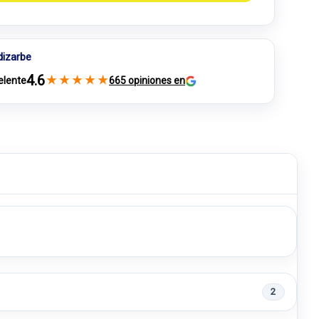
dizarbe
4.6
★
★
★
★
★
elente
665 opiniones en
2