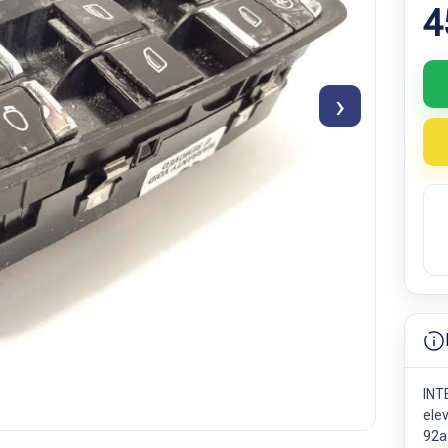
4
›
INT
ele
92a