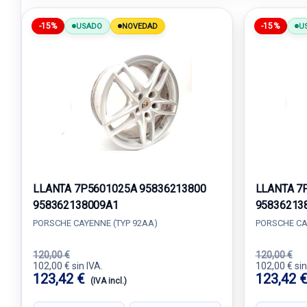
-15%
-15%
USADO
NOVEDAD
U
LLANTA 7P5601025A 95836213800
LLANTA 7
958362138009A1
95836213
PORSCHE CAYENNE (TYP 92AA)
PORSCHE CA
120,00 €
120,00 €
102,00 € sin IVA.
102,00 € sin
123,42 €
123,42 
(IVA incl.)