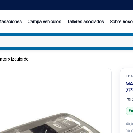
 tasaciones
Campa vehículos
Talleres asociados
Sobre noso
ntero izquierdo
ID:
6
MA
7P
POR
En
40,0
38 