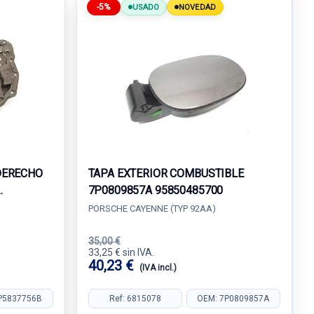
-5%
USADO
NOVEDAD
DERECHO
TAPA EXTERIOR COMBUSTIBLE
7P0809857A 95850485700
PORSCHE CAYENNE (TYP 92AA)
35,00 €
33,25 € sin IVA.
40,23 €
(IVA incl.)
P5837756B
Ref: 6815078
OEM: 7P0809857A