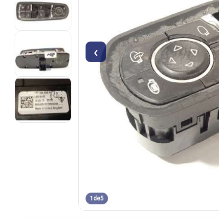
‹
1
de
5