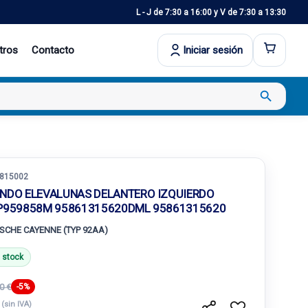
L - J de 7:30 a 16:00 y V de 7:30 a 13:30
tros
Contacto
Iniciar sesión
search
815002
NDO ELEVALUNAS DELANTERO IZQUIERDO
P959858M 95861315620DML 95861315620
SCHE CAYENNE (TYP 92AA)
 stock
0 €
-5%
€
(sin IVA)