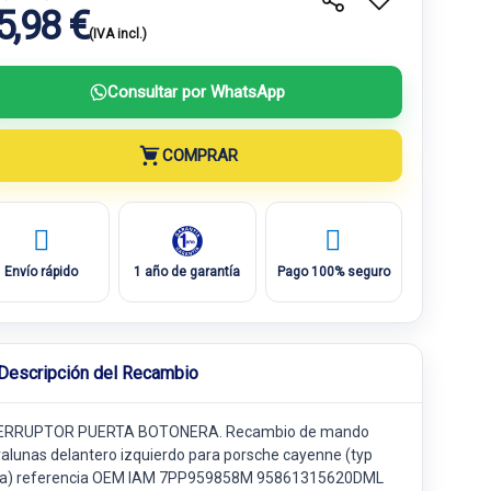
5,98 €
(IVA incl.)
Consultar por WhatsApp
COMPRAR
Envío rápido
1 año de garantía
Pago 100% seguro
Descripción del Recambio
ERRUPTOR PUERTA BOTONERA. Recambio de mando
valunas delantero izquierdo para porsche cayenne (typ
a) referencia OEM IAM 7PP959858M 95861315620DML