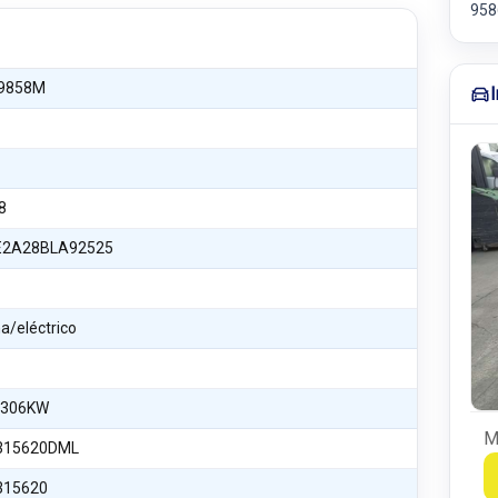
958
9858M
8
2A28BLA92525
a/eléctrico
 306KW
M
315620DML
315620