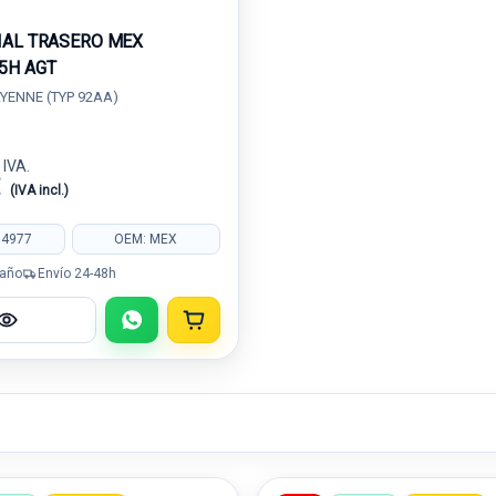
IAL TRASERO MEX
5H AGT
YENNE (TYP 92AA)
 IVA.
€
(IVA incl.)
14977
OEM: MEX
 año
Envío 24-48h