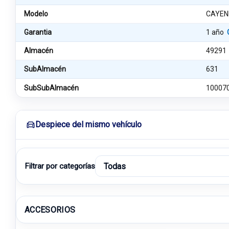
Modelo
CAYEN
Garantia
1 año
Almacén
49291
SubAlmacén
631
SubSubAlmacén
10007
Despiece del mismo vehículo
Filtrar por categorías
ACCESORIOS