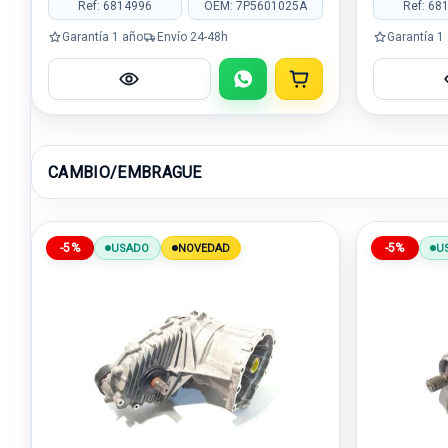
Ref: 6814996
OEM: 7P5601025A
Ref: 68
Garantía 1 año
Envío 24-48h
Garantía 1
CAMBIO/EMBRAGUE
-5%
-5%
USADO
NOVEDAD
U