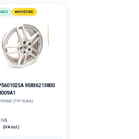
SADO
NOVEDAD
P5601025A 95836213800
8009A1
YENNE (TYP 92AA)
 IVA.
€
(IVA incl.)