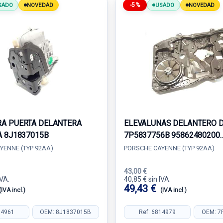
-5%
SADO
NOVEDAD
USADO
NOVEDAD
A PUERTA DELANTERA
ELEVALUNAS DELANTERO 
A 8J1837015B
7P5837756B 95862480200
8K0959802B
YENNE (TYP 92AA)
PORSCHE CAYENNE (TYP 92AA)
43,00 €
IVA.
40,85 € sin IVA.
49,43 €
(IVA incl.)
(IVA incl.)
14961
OEM: 8J1837015B
Ref: 6814979
OEM: 7