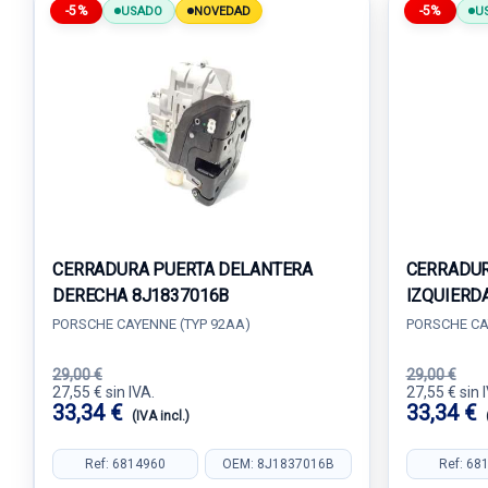
-5%
-5%
USADO
NOVEDAD
U
CERRADURA PUERTA DELANTERA
CERRADUR
DERECHA 8J1837016B
IZQUIERD
PORSCHE CAYENNE (TYP 92AA)
PORSCHE CA
29,00 €
29,00 €
27,55 € sin IVA.
27,55 € sin 
33,34 €
33,34 €
(IVA incl.)
Ref: 6814960
OEM: 8J1837016B
Ref: 68