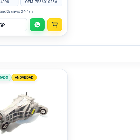
14998
OEM: 7P5601025A
 año
Envío 24-48h
SADO
NOVEDAD