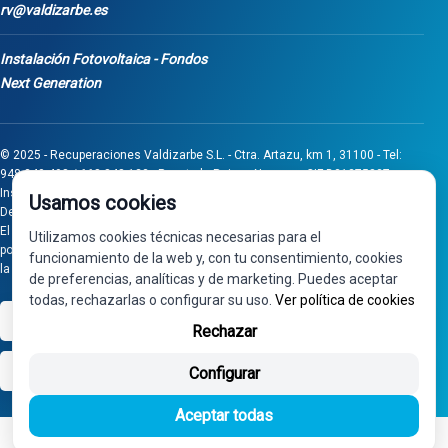
rv@valdizarbe.es
Instalación Fotovoltaica - Fondos
Next Generation
© 2025 - Recuperaciones Valdizarbe S.L. - Ctra. Artazu, km 1, 31100 - Tel:
948 340 498 / 668 848 123 - Puente la Reina - Navarra - CIF B31275837.
Inscrita en el Registro Mercantil de Navarra, Tomo 32, Folio 75, Hoja 525.
Usamos cookies
Desarrollado por
Seintosoft
El proyecto de inversión "0011-0558-2024-000008" ha sido subvencionado
Utilizamos cookies técnicas necesarias para el
por Gobierno de Navarra al amparo de la convocatoria de 2024 de Ayudas a
funcionamiento de la web y, con tu consentimiento, cookies
la inversión en pymes industriales
de preferencias, analíticas y de marketing. Puedes aceptar
todas, rechazarlas o configurar su uso.
Ver política de cookies
VISA
PayPal
Rechazar
bizum
Configurar
Aceptar todas