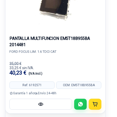
PANTALLA MULTIFUNCION EM5T18B955BA
2014481
FORD FOCUS LIM. 1.6 TDCI CAT
35,00 €
33,25 € sin IVA.
40,23 €
(IVA incl.)
Ref: 6192571
OEM: EM5T18B955BA
Garantía 1 año
Envío 24-48h