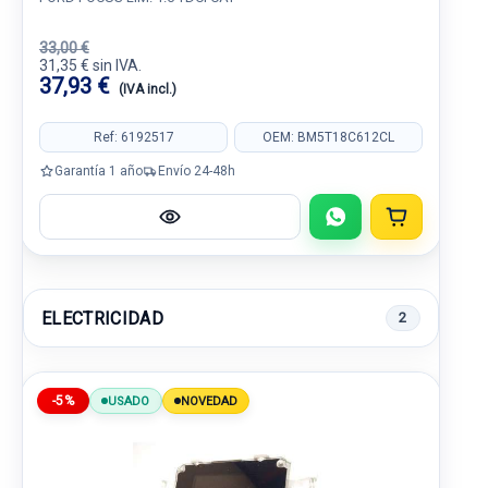
33,00 €
31,35 € sin IVA.
37,93 €
(IVA incl.)
Ref: 6192517
OEM: BM5T18C612CL
Garantía 1 año
Envío 24-48h
ELECTRICIDAD
2
-5%
USADO
NOVEDAD