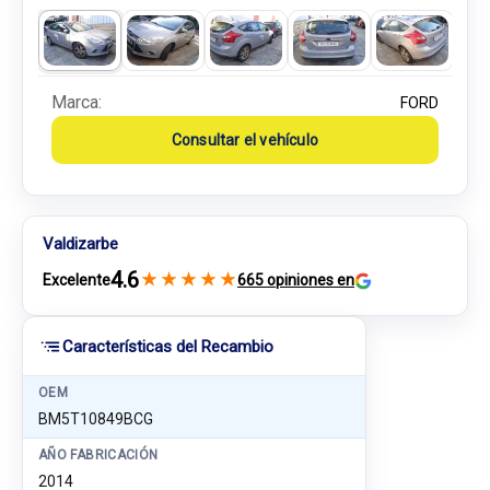
Marca:
FORD
Consultar el vehículo
Valdizarbe
4.6
★
★
★
★
★
Excelente
665 opiniones en
Características del Recambio
OEM
BM5T10849BCG
AÑO FABRICACIÓN
2014