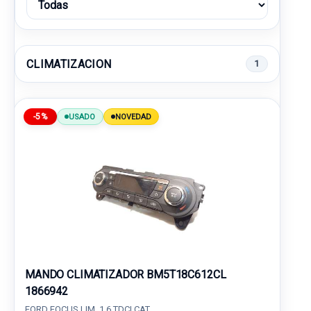
CLIMATIZACION
1
-5%
USADO
NOVEDAD
MANDO CLIMATIZADOR BM5T18C612CL
1866942
FORD FOCUS LIM. 1.6 TDCI CAT