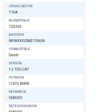
CÓDIGO MOTOR
T1DA
KILOMETRAJE
120.632
BASTIDOR
WF0KXXGCBKET55656
COMBUSTIBLE
Diesel
VERSIÓN
1.6 TDCi CAT
POTENCIA
115CV 85KW
REF.MARCA
5580301
REF.EQUIVALENCIA