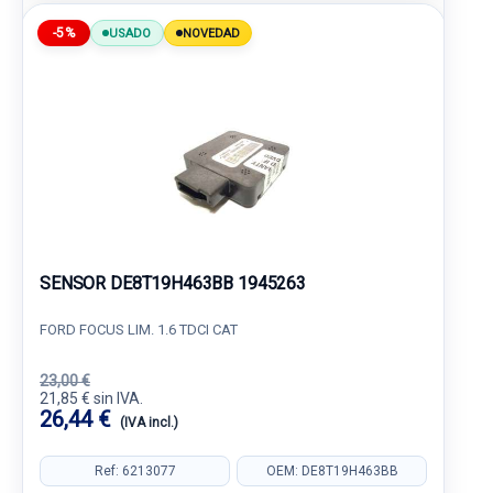
-5%
USADO
NOVEDAD
SENSOR DE8T19H463BB 1945263
FORD FOCUS LIM. 1.6 TDCI CAT
23,00 €
21,85 € sin IVA.
26,44 €
(IVA incl.)
Ref: 6213077
OEM: DE8T19H463BB