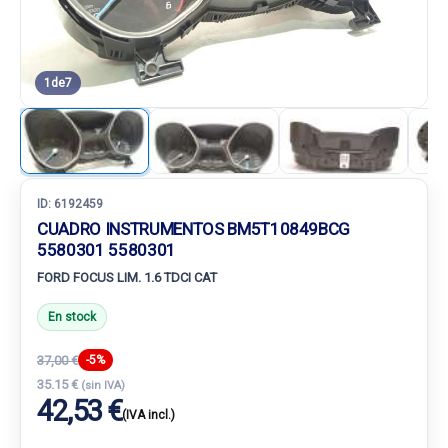
1
de
7
ID:
6192459
CUADRO INSTRUMENTOS BM5T10849BCG
5580301 5580301
FORD FOCUS LIM. 1.6 TDCI CAT
En stock
37,00 €
-5%
35.15 €
(sin IVA)
42,53 €
(IVA incl.)