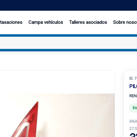
 tasaciones
Campa vehículos
Talleres asociados
Sobre noso
ID:
7
PI
REN
En
29,0
27.