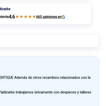
dizarbe
4.6
★
★
★
★
★
elente
665 opiniones en
HENTIQUE
Además de otros recambios relacionados con la
aldizarbe
trabajamos únicamente con despieces y talleres