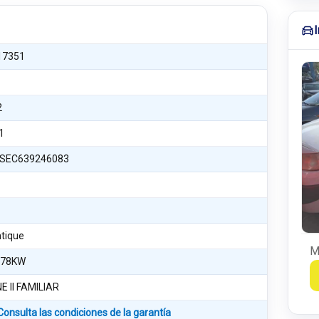
17351
2
1
SEC639246083
tique
M
 78KW
 II FAMILIAR
Consulta las condiciones de la garantía