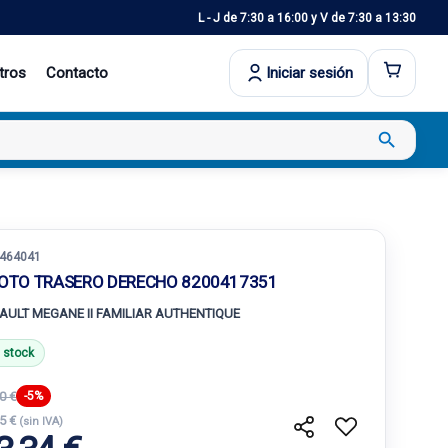
L - J de 7:30 a 16:00 y V de 7:30 a 13:30
tros
Contacto
Iniciar sesión
search
464041
LOTO TRASERO DERECHO 8200417351
AULT MEGANE II FAMILIAR AUTHENTIQUE
 stock
0 €
-5%
55 €
(sin IVA)