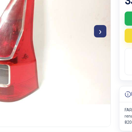
3
›
FAR
ren
820