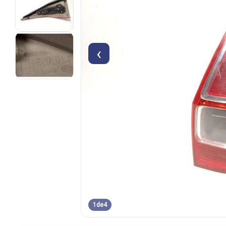
‹
1
de
4