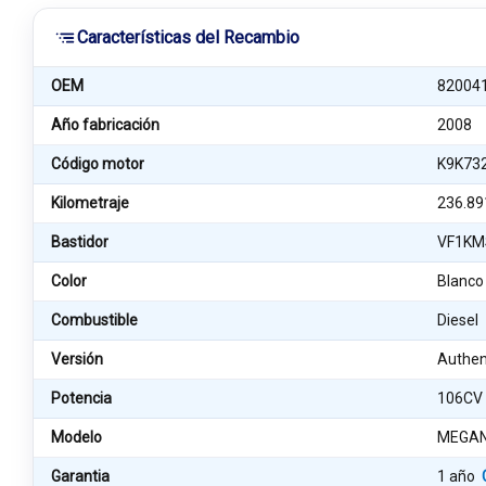
Características del Recambio
OEM
82004
Año fabricación
2008
Código motor
K9K73
Kilometraje
236.89
Bastidor
VF1KM
Color
Blanco
Combustible
Diesel
Versión
Authen
Potencia
106CV
Modelo
MEGANE
Garantia
1 año