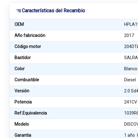
Características del Recambio
OEM
HPLA1
Año fabricación
2017
Código motor
204DT
Bastidor
SALRA
Color
Blanco
Combustible
Diesel
Versión
2.0 Sd
Potencia
241CV
Ref.Equivalencia
1039R
Modelo
DISCOV
Garantia
1 año