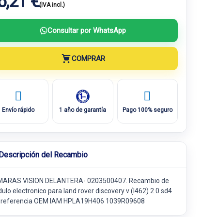
6,21 €
(IVA incl.)
Consultar por WhatsApp
COMPRAR
Envío rápido
1 año de garantía
Pago 100% seguro
Descripción del Recambio
ARAS VISION DELANTERA- 0203500407. Recambio de
lo electronico para land rover discovery v (l462) 2.0 sd4
 referencia OEM IAM HPLA19H406 1039R09608