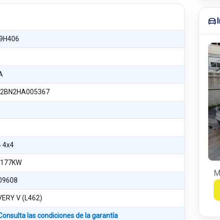
9H406
A
2BN2HA005367
4 4x4
 177KW
M
09608
ERY V (L462)
Consulta las condiciones de la garantía