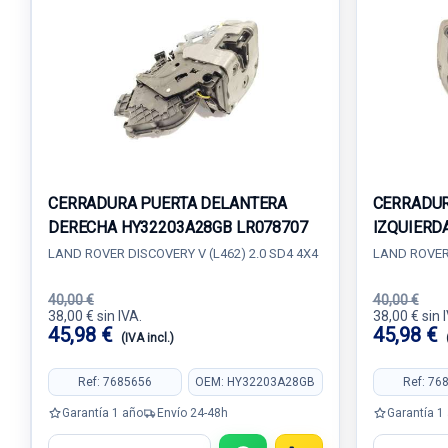
CERRADURA PUERTA DELANTERA
CERRADUR
DERECHA HY32203A28GB LR078707
IZQUIERD
LAND ROVER DISCOVERY V (L462) 2.0 SD4 4X4
LAND ROVER 
40,00 €
40,00 €
38,00 € sin IVA.
38,00 € sin 
45,98 €
45,98 €
(IVA incl.)
Ref: 7685656
OEM: HY32203A28GB
Ref: 76
Garantía 1 año
Envío 24-48h
Garantía 1