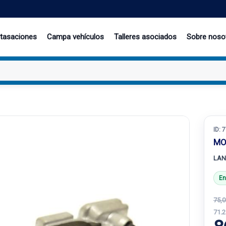
 tasaciones
Campa vehículos
Talleres asociados
Sobre noso
ID:
7
MO
LAN
En
75,0
71.