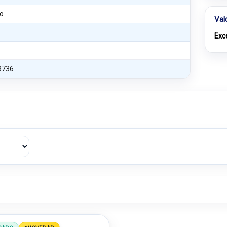
o
Val
Exc
3736