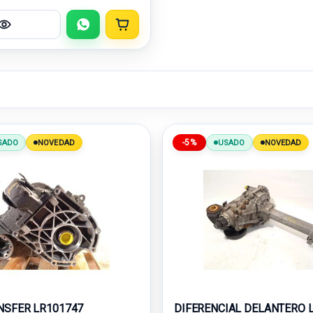
-5%
SADO
NOVEDAD
USADO
NOVEDAD
NSFER LR101747
DIFERENCIAL DELANTERO 