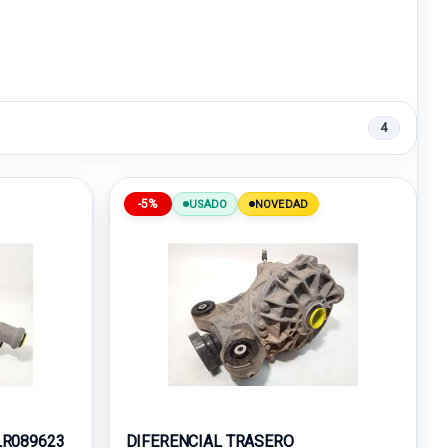
4
-5%
USADO
NOVEDAD
LR089623
DIFERENCIAL TRASERO