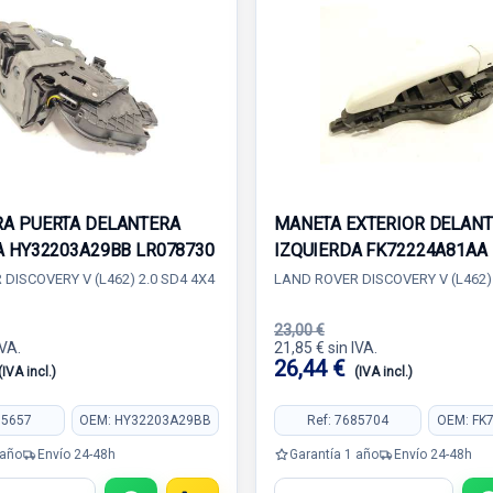
A PUERTA DELANTERA
MANETA EXTERIOR DELAN
A HY32203A29BB LR078730
IZQUIERDA FK72224A81AA
DISCOVERY V (L462) 2.0 SD4 4X4
LAND ROVER DISCOVERY V (L462) 
23,00 €
IVA.
21,85 € sin IVA.
26,44 €
(IVA incl.)
(IVA incl.)
85657
OEM: HY32203A29BB
Ref: 7685704
OEM: FK
 año
Envío 24-48h
Garantía 1 año
Envío 24-48h