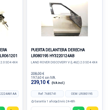
TERA
PUERTA DELANTERA DERECHA
 LR061201
LR080195 HY3220124AB
2.0 SD4 4X4
LAND ROVER DISCOVERY V (L462) 2.0 SD4 4X4
208,00 €
197,60 € sin IVA.
239,10 €
(IVA incl.)
72224A81AA
Ref: 7685741
OEM: LR080195
Garantía 1 año
Envío 24-48h