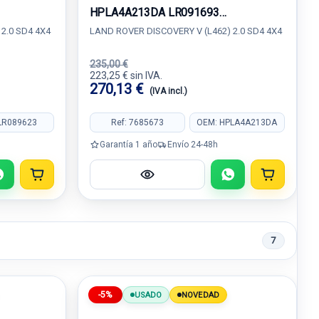
HPLA4A213DA LR091693
HPLA4A213RA
2.0 SD4 4X4
LAND ROVER DISCOVERY V (L462) 2.0 SD4 4X4
235,00 €
223,25 € sin IVA.
270,13 €
(IVA incl.)
LR089623
Ref: 7685673
OEM: HPLA4A213DA
Garantía 1 año
Envío 24-48h
7
-5%
USADO
NOVEDAD