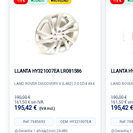
-15%
-15%
USADO
NOVEDAD
U
LLANTA HY321007EA LR081586
LLANTA H
LAND ROVER DISCOVERY V (L462) 2.0 SD4 4X4
LAND ROVER 
190,00 €
190,00 €
161,50 € sin IVA.
161,50 € sin
195,42 €
195,42 
(IVA incl.)
Ref: 7685693
OEM: HY321007EA
Ref: 76
Garantía 1 año
Envío 24-48h
Garantía 1