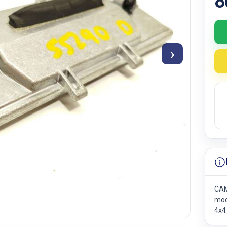
8
›
CAM
modu
4x4