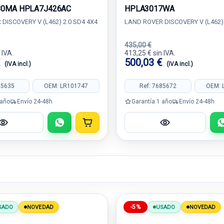
80MA HPLA7J426AC
HPLA3017WA
DISCOVERY V (L462) 2.0 SD4 4X4
LAND ROVER DISCOVERY V (L462) 
435,00 €
 IVA.
413,25 € sin IVA.
€
500,03 €
(IVA incl.)
(IVA incl.)
85635
OEM: LR101747
Ref: 7685672
OEM: 
 año
Envío 24-48h
Garantía 1 año
Envío 24-48h
-5%
SADO
NOVEDAD
USADO
NOVEDAD