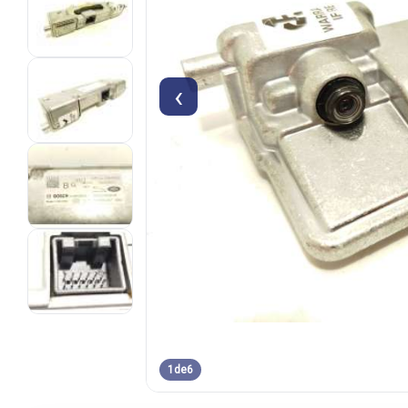
‹
1
de
6