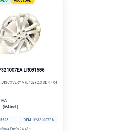
SADO
NOVEDAD
Y321007EA LR081586
DISCOVERY V (L462) 2.0 SD4 4X4
 IVA.
€
(IVA incl.)
85695
OEM: HY321007EA
 año
Envío 24-48h