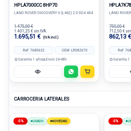
HPLA7000CC 8HP70
HPLA7K7
LAND ROVER DISCOVERY V (L462) 2.0 SD4 4X4
LAND ROVER 
1.475,00 €
750,00 €
1.401,25 € sin IVA.
712,50 € sin
1.695,51 €
862,13 
(IVA incl.)
Ref: 7685632
OEM: LR082670
Ref: 76
Garantía 1 año
Envío 24-48h
Garantía 1
CARROCERIA LATERALES
-5%
-5%
USADO
NOVEDAD
U