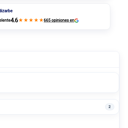
dizarbe
4.6
★
★
★
★
★
elente
665 opiniones en
2