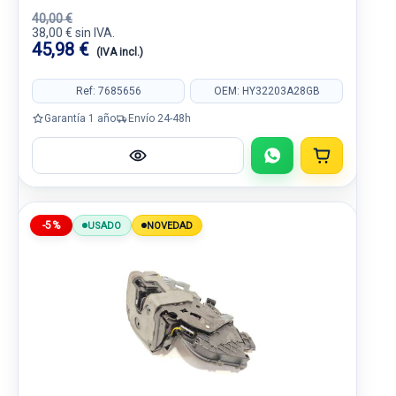
40,00 €
38,00 € sin IVA.
45,98 €
(IVA incl.)
Ref: 7685656
OEM: HY32203A28GB
Garantía 1 año
Envío 24-48h
-5%
USADO
NOVEDAD