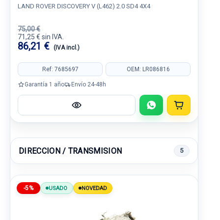
LAND ROVER DISCOVERY V (L462) 2.0 SD4 4X4
75,00 €
71,25 € sin IVA.
86,21 €
(IVA incl.)
Ref: 7685697
OEM: LR086816
Garantía 1 año
Envío 24-48h
DIRECCION / TRANSMISION
5
-5%
USADO
NOVEDAD