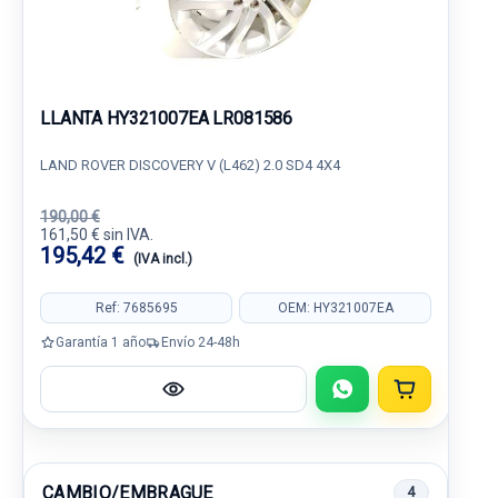
LLANTA HY321007EA LR081586
LAND ROVER DISCOVERY V (L462) 2.0 SD4 4X4
190,00 €
161,50 € sin IVA.
195,42 €
(IVA incl.)
Ref: 7685695
OEM: HY321007EA
Garantía 1 año
Envío 24-48h
CAMBIO/EMBRAGUE
4