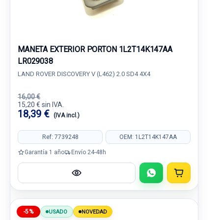
MANETA EXTERIOR PORTON 1L2T14K147AA
LR029038
LAND ROVER DISCOVERY V (L462) 2.0 SD4 4X4
16,00 €
15,20 € sin IVA.
18,39 €
(IVA incl.)
Ref: 7739248
OEM: 1L2T14K147AA
Garantía 1 año
Envío 24-48h
-5%
USADO
NOVEDAD