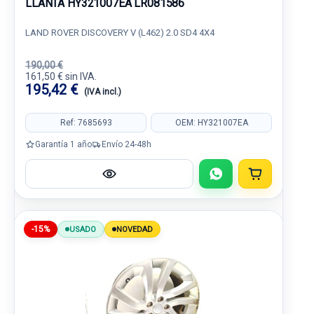
LLANTA HY321007EA LR081586
LAND ROVER DISCOVERY V (L462) 2.0 SD4 4X4
190,00 €
161,50 € sin IVA.
195,42 €
(IVA incl.)
Ref: 7685693
OEM: HY321007EA
Garantía 1 año
Envío 24-48h
-15%
USADO
NOVEDAD