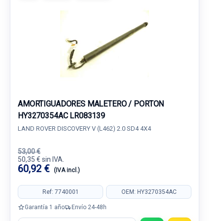
AMORTIGUADORES MALETERO / PORTON
HY3270354AC LR083139
LAND ROVER DISCOVERY V (L462) 2.0 SD4 4X4
53,00 €
50,35 € sin IVA.
60,92 €
(IVA incl.)
Ref: 7740001
OEM: HY3270354AC
Garantía 1 año
Envío 24-48h