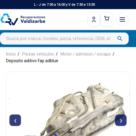
L - J de 7:30 a 16:00 y V de 7:30 a 13:30
Buscar productos
search
Inicio
Piezas vehículos
Motor / admision / escape
Deposito aditivo fap adblue
‹
›