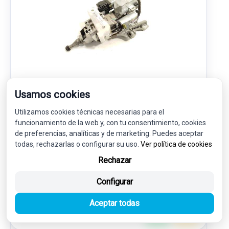
COLUMNA DIRECCION HPLA3C529AB LR081615
Usamos cookies
HPLA3C529AC
LAND ROVER DISCOVERY V (L462) 2.0 SD4 4X4
Utilizamos cookies técnicas necesarias para el
funcionamiento de la web y, con tu consentimiento, cookies
160,00 €
de preferencias, analíticas y de marketing. Puedes aceptar
152,00 € sin IVA.
todas, rechazarlas o configurar su uso.
Ver política de cookies
183,92 €
(IVA incl.)
Rechazar
Ref: 7685665
OEM: HPLA3C529AB
Configurar
Garantía 1 año
Envío 24-48h
Aceptar todas