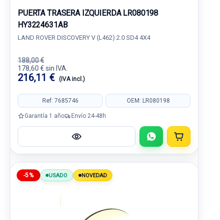
PUERTA TRASERA IZQUIERDA LR080198
HY3224631AB
LAND ROVER DISCOVERY V (L462) 2.0 SD4 4X4
188,00 €
178,60 € sin IVA.
216,11 €
(IVA incl.)
Ref: 7685746
OEM: LR080198
Garantía 1 año
Envío 24-48h
-5%
USADO
NOVEDAD