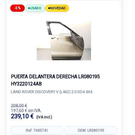
-5%
USADO
NOVEDAD
PUERTA DELANTERA DERECHA LR080195
HY3220124AB
LAND ROVER DISCOVERY V (L462) 2.0 SD4 4X4
208,00 €
197,60 € sin IVA.
239,10 €
(IVA incl.)
Ref: 7685741
OEM: LR080195