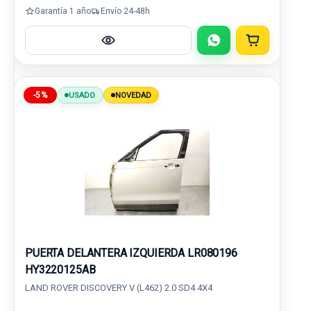
Garantía 1 año
Envío 24-48h
-5%
USADO
NOVEDAD
PUERTA DELANTERA IZQUIERDA LR080196
HY3220125AB
LAND ROVER DISCOVERY V (L462) 2.0 SD4 4X4