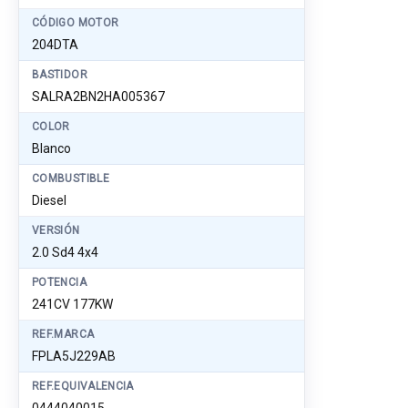
CÓDIGO MOTOR
204DTA
BASTIDOR
SALRA2BN2HA005367
COLOR
Blanco
COMBUSTIBLE
Diesel
VERSIÓN
2.0 Sd4 4x4
POTENCIA
241CV 177KW
REF.MARCA
FPLA5J229AB
REF.EQUIVALENCIA