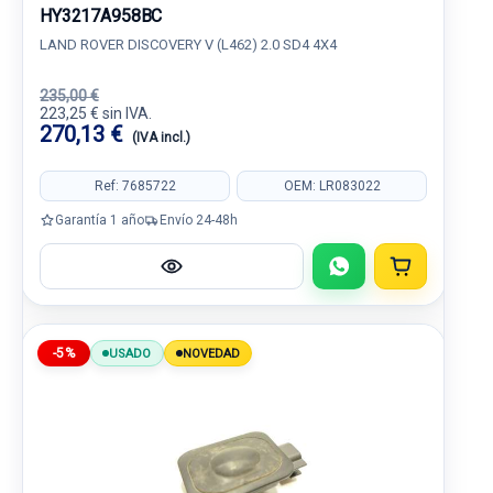
HY3217A958BC
LAND ROVER DISCOVERY V (L462) 2.0 SD4 4X4
235,00 €
223,25 € sin IVA.
270,13 €
(IVA incl.)
Ref: 7685722
OEM: LR083022
Garantía 1 año
Envío 24-48h
-5%
USADO
NOVEDAD