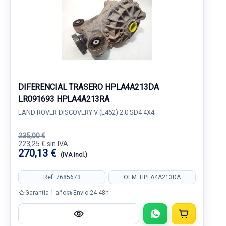
DIFERENCIAL TRASERO HPLA4A213DA
LR091693 HPLA4A213RA
LAND ROVER DISCOVERY V (L462) 2.0 SD4 4X4
235,00 €
223,25 € sin IVA.
270,13 €
(IVA incl.)
Ref: 7685673
OEM: HPLA4A213DA
Garantía 1 año
Envío 24-48h