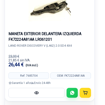
MANETA EXTERIOR DELANTERA IZQUIERDA
FK72224A81AA LR061201
LAND ROVER DISCOVERY V (L462) 2.0 SD4 4X4
23,00 €
21,85 € sin IVA.
26,44 €
(IVA incl.)
Ref: 7685704
OEM: FK72224A81AA
Garantía 1 año
Envío 24-48h