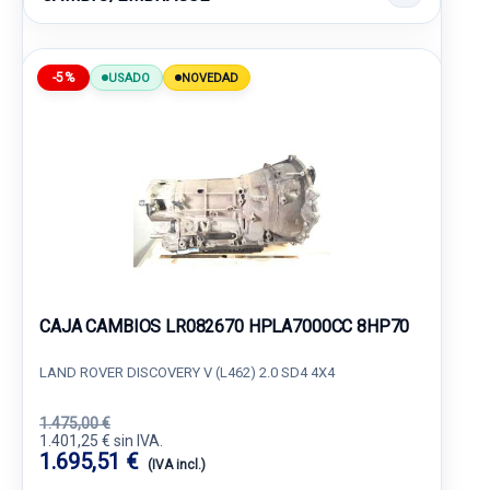
-5%
USADO
NOVEDAD
CAJA CAMBIOS LR082670 HPLA7000CC 8HP70
LAND ROVER DISCOVERY V (L462) 2.0 SD4 4X4
1.475,00 €
1.401,25 € sin IVA.
1.695,51 €
(IVA incl.)