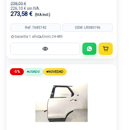
238,00 €
226,10 € sin IVA.
273,58 €
(IVA incl.)
Ref: 7685742
OEM: LR080196
Garantía 1 año
Envío 24-48h
-5%
USADO
NOVEDAD