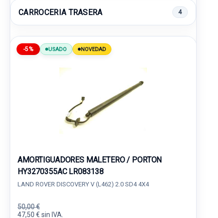
CARROCERIA TRASERA
4
-5%
USADO
NOVEDAD
AMORTIGUADORES MALETERO / PORTON
HY3270355AC LR083138
LAND ROVER DISCOVERY V (L462) 2.0 SD4 4X4
50,00 €
47,50 € sin IVA.