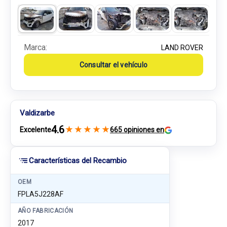
Marca:
LAND ROVER
Consultar el vehículo
Valdizarbe
4.6
★
★
★
★
★
Excelente
665 opiniones en
Características del Recambio
OEM
FPLA5J228AF
AÑO FABRICACIÓN
2017