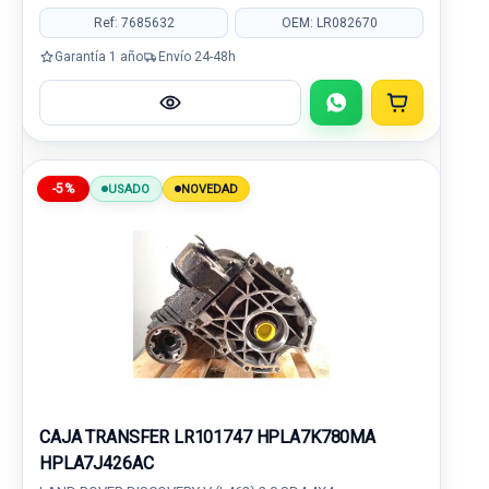
Ref: 7685632
OEM: LR082670
Garantía 1 año
Envío 24-48h
-5%
USADO
NOVEDAD
CAJA TRANSFER LR101747 HPLA7K780MA
HPLA7J426AC