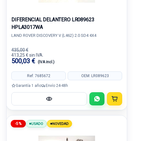
DIFERENCIAL DELANTERO LR089623
HPLA3017WA
LAND ROVER DISCOVERY V (L462) 2.0 SD4 4X4
435,00 €
413,25 € sin IVA.
500,03 €
(IVA incl.)
Ref: 7685672
OEM: LR089623
Garantía 1 año
Envío 24-48h
-5%
USADO
NOVEDAD