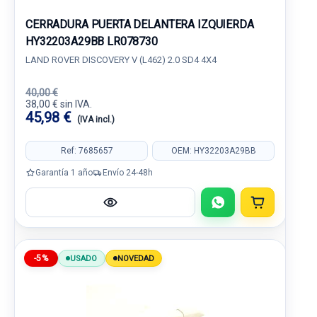
CERRADURA PUERTA DELANTERA IZQUIERDA
HY32203A29BB LR078730
LAND ROVER DISCOVERY V (L462) 2.0 SD4 4X4
40,00 €
38,00 € sin IVA.
45,98 €
(IVA incl.)
Ref: 7685657
OEM: HY32203A29BB
Garantía 1 año
Envío 24-48h
-5%
USADO
NOVEDAD