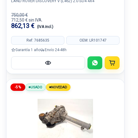
LAND ROVER DISCOVERY V (L462) 2.0 SD4 4X4
750,00 €
712,50 € sin IVA.
862,13 €
(IVA incl.)
Ref: 7685635
OEM: LR101747
Garantía 1 año
Envío 24-48h
-5%
USADO
NOVEDAD