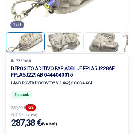
1
de
6
ID:
7739438
DEPOSITO ADITIVO FAP ADBLUE FPLA5J228AF
FPLA5J229AB 0444040015
LAND ROVER DISCOVERY V (L462) 2.0 SD4 4X4
En stock
250,00 €
-5%
237.5 €
(sin IVA)
287,38 €
(IVA incl.)