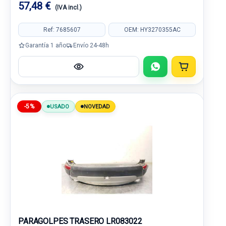
57,48 €
(IVA incl.)
Ref: 7685607
OEM: HY3270355AC
Garantía 1 año
Envío 24-48h
-5%
USADO
NOVEDAD
PARAGOLPES TRASERO LR083022