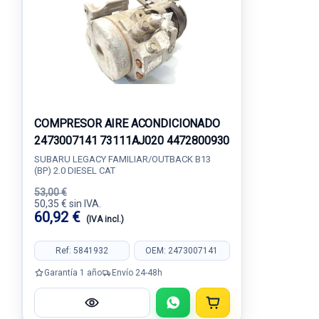
COMPRESOR AIRE ACONDICIONADO
2473007141 73111AJ020 4472800930
SUBARU LEGACY FAMILIAR/OUTBACK B13
(BP) 2.0 DIESEL CAT
53,00 €
50,35 € sin IVA.
60,92 €
(IVA incl.)
Ref: 5841932
OEM: 2473007141
Garantía 1 año
Envío 24-48h