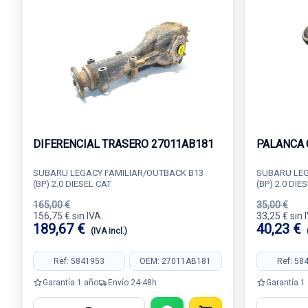
DIFERENCIAL TRASERO 27011AB181
PALANCA 
SUBARU LEGACY FAMILIAR/OUTBACK B13
SUBARU LEG
(BP) 2.0 DIESEL CAT
(BP) 2.0 DIE
165,00 €
35,00 €
156,75 € sin IVA.
33,25 € sin 
189,67 €
40,23 €
(IVA incl.)
Ref: 5841953
OEM: 27011AB181
Ref: 58
Garantía 1 año
Envío 24-48h
Garantía 1