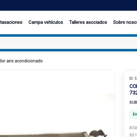
 tasaciones
Campa vehículos
Talleres asociados
Sobre noso
dor aire acondicionado
ID:
5
CO
73
SUB
En
37,0
35.