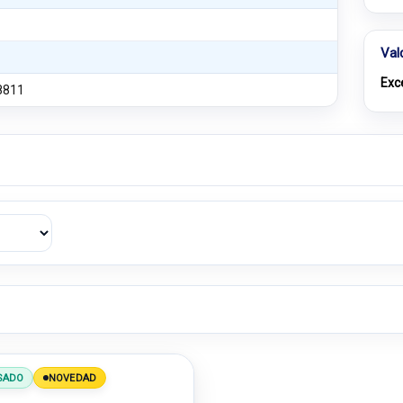
Val
Exc
8811
SADO
NOVEDAD