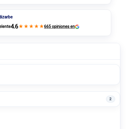
dizarbe
4.6
★
★
★
★
★
elente
665 opiniones en
2