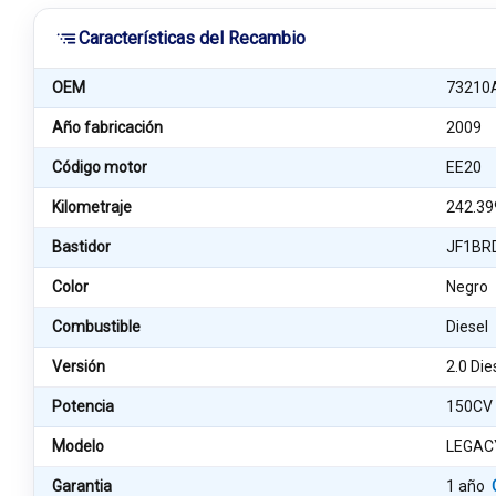
Características del Recambio
OEM
73210
Año fabricación
2009
Código motor
EE20
Kilometraje
242.39
Bastidor
JF1BR
Color
Negro
Combustible
Diesel
Versión
2.0 Di
Potencia
150CV
Modelo
LEGAC
Garantia
1 año