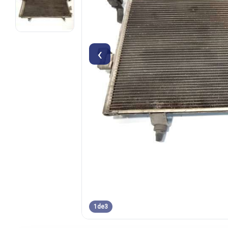
‹
1
de
3