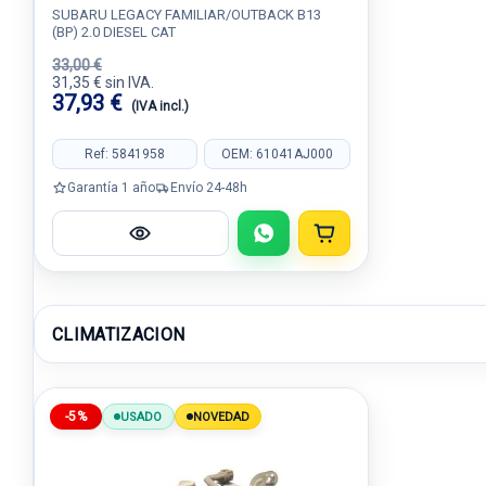
SUBARU LEGACY FAMILIAR/OUTBACK B13
(BP) 2.0 DIESEL CAT
33,00 €
31,35 € sin IVA.
37,93 €
(IVA incl.)
Ref: 5841958
OEM: 61041AJ000
Garantía 1 año
Envío 24-48h
CLIMATIZACION
-5%
USADO
NOVEDAD