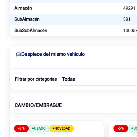
Almacén
49291
SubAlmacén
581
SubSubAlmacén
10005
Despiece del mismo vehículo
Filtrar por categorías
CAMBIO/EMBRAGUE
-5%
-5%
USADO
NOVEDAD
U