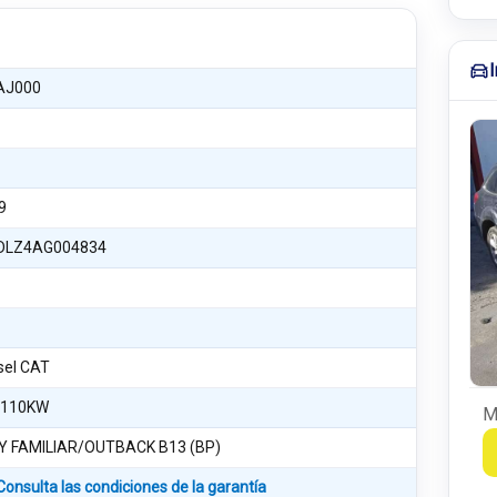
AJ000
9
DLZ4AG004834
esel CAT
 110KW
M
Y FAMILIAR/OUTBACK B13 (BP)
Consulta las condiciones de la garantía