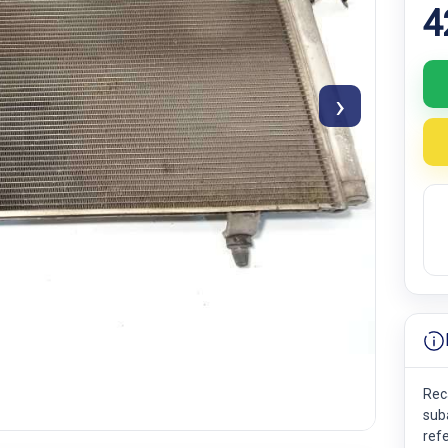
4
›
Rec
sub
ref