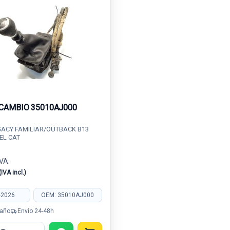
CAMBIO 35010AJ000
ACY FAMILIAR/OUTBACK B13
SEL CAT
IVA.
(IVA incl.)
42026
OEM: 35010AJ000
 año
Envío 24-48h