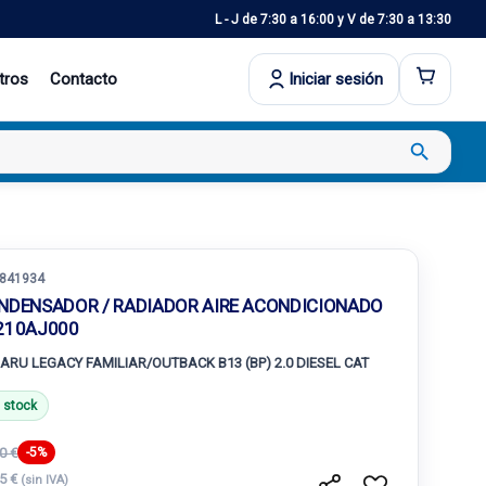
L - J de 7:30 a 16:00 y V de 7:30 a 13:30
tros
Contacto
Iniciar sesión
search
841934
NDENSADOR / RADIADOR AIRE ACONDICIONADO
210AJ000
ARU LEGACY FAMILIAR/OUTBACK B13 (BP) 2.0 DIESEL CAT
 stock
0 €
-5%
15 €
(sin IVA)