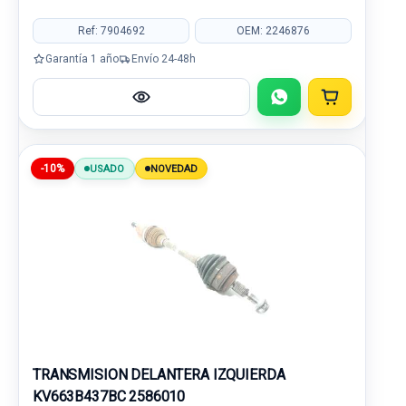
Ref: 7904692
OEM: 2246876
Garantía 1 año
Envío 24-48h
-10%
USADO
NOVEDAD
TRANSMISION DELANTERA IZQUIERDA
KV663B437BC 2586010