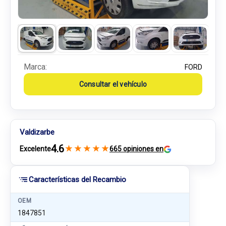
Marca:
FORD
Consultar el vehículo
Valdizarbe
4.6
★
★
★
★
★
Excelente
665 opiniones en
Características del Recambio
OEM
1847851