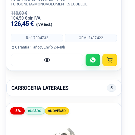
FURGONETA/MONOVOLUMEN 1.5 ECOBLUE
110,00 €
104,50 € sin IVA.
126,45 €
(IVA incl.)
Ref: 7904732
OEM: 2437422
Garantía 1 año
Envío 24-48h
CARROCERIA LATERALES
5
-5%
USADO
NOVEDAD