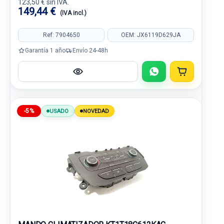
123,50 € sin IVA.
149,44 €
(IVA incl.)
Ref: 7904650
OEM: JX6119D629JA
Garantía 1 año
Envío 24-48h
-5%
USADO
NOVEDAD