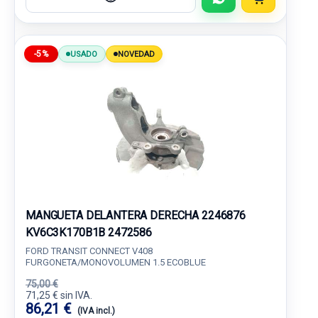
-5%
USADO
NOVEDAD
MANGUETA DELANTERA DERECHA 2246876
KV6C3K170B1B 2472586
FORD TRANSIT CONNECT V408
FURGONETA/MONOVOLUMEN 1.5 ECOBLUE
75,00 €
71,25 € sin IVA.
86,21 €
(IVA incl.)