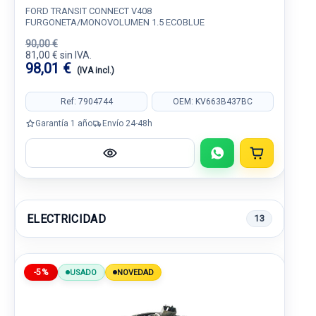
FORD TRANSIT CONNECT V408
FURGONETA/MONOVOLUMEN 1.5 ECOBLUE
90,00 €
81,00 € sin IVA.
98,01 €
(IVA incl.)
Ref: 7904744
OEM: KV663B437BC
Garantía 1 año
Envío 24-48h
ELECTRICIDAD
13
-5%
USADO
NOVEDAD