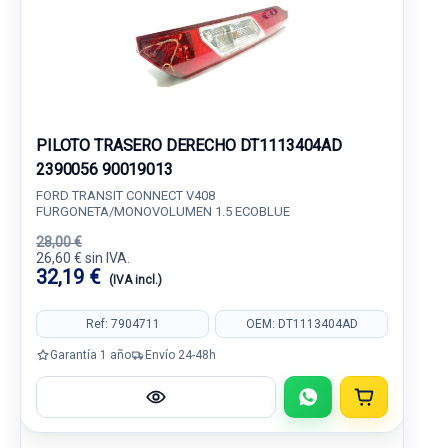
PILOTO TRASERO DERECHO DT1113404AD
2390056 90019013
FORD TRANSIT CONNECT V408
FURGONETA/MONOVOLUMEN 1.5 ECOBLUE
28,00 €
26,60 € sin IVA.
32,19 €
(IVA incl.)
Ref: 7904711
OEM: DT1113404AD
Garantía 1 año
Envío 24-48h