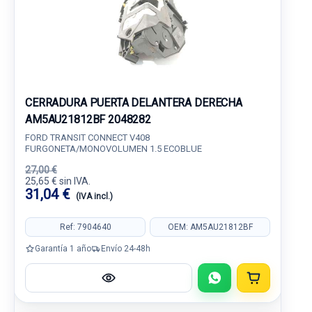
CERRADURA PUERTA DELANTERA DERECHA
AM5AU21812BF 2048282
FORD TRANSIT CONNECT V408
FURGONETA/MONOVOLUMEN 1.5 ECOBLUE
27,00 €
25,65 € sin IVA.
31,04 €
(IVA incl.)
Ref: 7904640
OEM: AM5AU21812BF
Garantía 1 año
Envío 24-48h