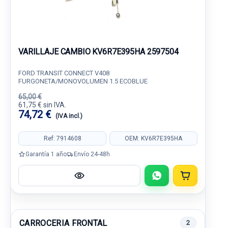
VARILLAJE CAMBIO KV6R7E395HA 2597504
FORD TRANSIT CONNECT V408
FURGONETA/MONOVOLUMEN 1.5 ECOBLUE
65,00 €
61,75 € sin IVA.
74,72 €
(IVA incl.)
Ref: 7914608
OEM: KV6R7E395HA
Garantía 1 año
Envío 24-48h
CARROCERIA FRONTAL
2