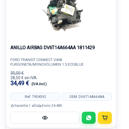
ANILLO AIRBAG DV6T14A664AA 1811429
FORD TRANSIT CONNECT V408
FURGONETA/MONOVOLUMEN 1.5 ECOBLUE
30,00 €
28,50 € sin IVA.
34,49 €
(IVA incl.)
Ref: 7904592
OEM: DV6T14A664AA
Garantía 1 año
Envío 24-48h