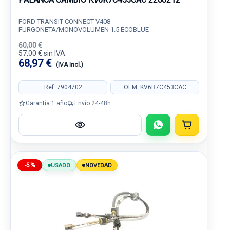
FORD TRANSIT CONNECT V408
FURGONETA/MONOVOLUMEN 1.5 ECOBLUE
60,00 €
57,00 € sin IVA.
68,97 €
(IVA incl.)
Ref: 7904702
OEM: KV6R7C453CAC
Garantía 1 año
Envío 24-48h
-5%
USADO
NOVEDAD