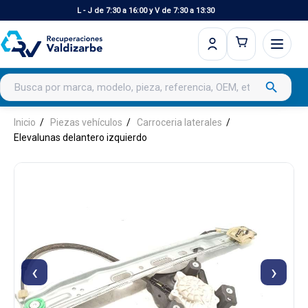
L - J de 7:30 a 16:00 y V de 7:30 a 13:30
Buscar productos
search
Inicio
Piezas vehículos
Carroceria laterales
Elevalunas delantero izquierdo
‹
›