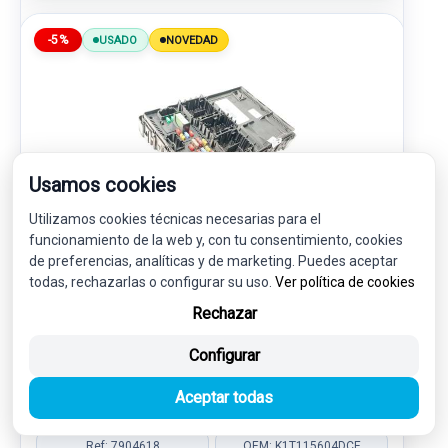
-5%
USADO
NOVEDAD
Usamos cookies
Utilizamos cookies técnicas necesarias para el
funcionamiento de la web y, con tu consentimiento, cookies
de preferencias, analíticas y de marketing. Puedes aceptar
CAJA RELES / FUSIBLES K1T115604DCE
todas, rechazarlas o configurar su uso.
Ver política de cookies
F005V02922
Rechazar
FORD TRANSIT CONNECT V408
FURGONETA/MONOVOLUMEN 1.5 ECOBLUE
Configurar
140,00 €
133,00 € sin IVA.
160,93 €
Aceptar todas
(IVA incl.)
Ref: 7904618
OEM: K1T115604DCE