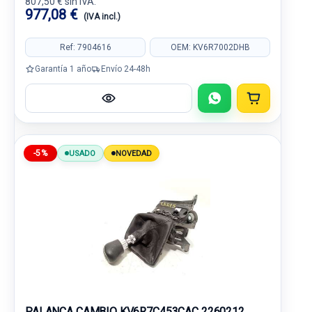
807,50 € sin IVA.
977,08 €
(IVA incl.)
Ref: 7904616
OEM: KV6R7002DHB
Garantía 1 año
Envío 24-48h
-5%
USADO
NOVEDAD
PALANCA CAMBIO KV6R7C453CAC 2260212