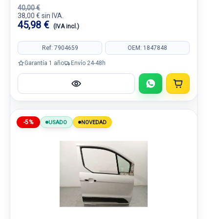
40,00 €
38,00 € sin IVA.
45,98 €
(IVA incl.)
Ref: 7904659
OEM: 1847848
Garantía 1 año
Envío 24-48h
-5%
USADO
NOVEDAD