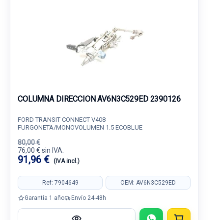
COLUMNA DIRECCION AV6N3C529ED 2390126
FORD TRANSIT CONNECT V408
FURGONETA/MONOVOLUMEN 1.5 ECOBLUE
80,00 €
76,00 € sin IVA.
91,96 €
(IVA incl.)
Ref: 7904649
OEM: AV6N3C529ED
Garantía 1 año
Envío 24-48h