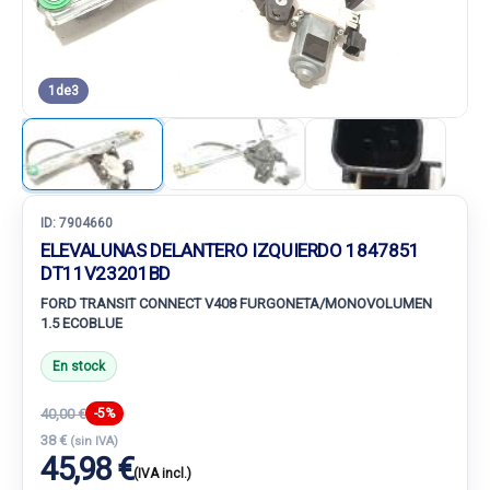
1
de
3
ID:
7904660
ELEVALUNAS DELANTERO IZQUIERDO 1847851
DT11V23201BD
FORD TRANSIT CONNECT V408 FURGONETA/MONOVOLUMEN
1.5 ECOBLUE
En stock
40,00 €
-5%
38 €
(sin IVA)
45,98 €
(IVA incl.)