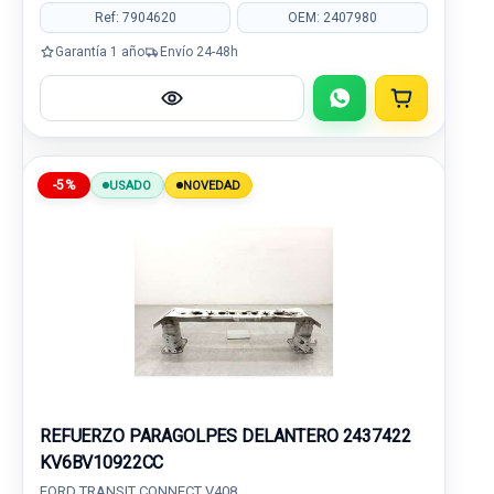
Ref: 7904620
OEM: 2407980
Garantía 1 año
Envío 24-48h
-5%
USADO
NOVEDAD
REFUERZO PARAGOLPES DELANTERO 2437422
KV6BV10922CC
FORD TRANSIT CONNECT V408