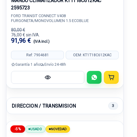
MANDO CLIMATIZADOR KT1T18C612KAC
2595723
FORD TRANSIT CONNECT V408
FURGONETA/MONOVOLUMEN 1.5 ECOBLUE
80,00 €
76,00 € sin IVA.
91,96 €
(IVA incl.)
Ref: 7904681
OEM: KT1T18C612KAC
Garantía 1 año
Envío 24-48h
DIRECCION / TRANSMISION
3
-5%
USADO
NOVEDAD