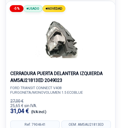
-5%
USADO
NOVEDAD
CERRADURA PUERTA DELANTERA IZQUIERDA
AM5AU21813ED 2049023
FORD TRANSIT CONNECT V408
FURGONETA/MONOVOLUMEN 1.5 ECOBLUE
27,00 €
25,65 € sin IVA.
31,04 €
(IVA incl.)
Ref: 7904641
OEM: AM5AU21813ED