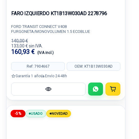
FARO IZQUIERDO KT1B13W030AD 2278796
FORD TRANSIT CONNECT V408
FURGONETA/MONOVOLUMEN 1.5 ECOBLUE
140,00 €
133,00 € sin IVA.
160,93 €
(IVA incl.)
Ref: 7904667
OEM: KT1B13W030AD
Garantía 1 año
Envío 24-48h
-5%
USADO
NOVEDAD