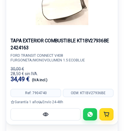
TAPA EXTERIOR COMBUSTIBLE KT1BV27936BE
2424163
FORD TRANSIT CONNECT V408
FURGONETA/MONOVOLUMEN 1.5 ECOBLUE
30,00 €
28,50 € sin IVA.
34,49 €
(IVA incl.)
Ref: 7904740
OEM: KT1BV27936BE
Garantía 1 año
Envío 24-48h