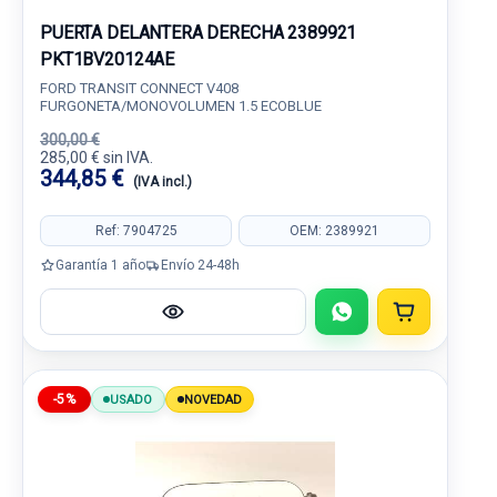
PUERTA DELANTERA DERECHA 2389921
PKT1BV20124AE
FORD TRANSIT CONNECT V408
FURGONETA/MONOVOLUMEN 1.5 ECOBLUE
300,00 €
285,00 € sin IVA.
344,85 €
(IVA incl.)
Ref: 7904725
OEM: 2389921
Garantía 1 año
Envío 24-48h
-5%
USADO
NOVEDAD