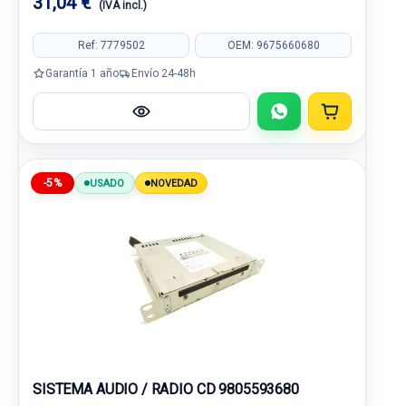
31,04 €
(IVA incl.)
Ref: 7779502
OEM: 9675660680
Garantía 1 año
Envío 24-48h
-5%
USADO
NOVEDAD
SISTEMA AUDIO / RADIO CD 9805593680