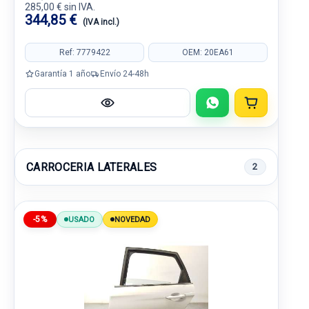
285,00 € sin IVA.
344,85 €
(IVA incl.)
Ref: 7779422
OEM: 20EA61
Garantía 1 año
Envío 24-48h
CARROCERIA LATERALES
2
-5%
USADO
NOVEDAD