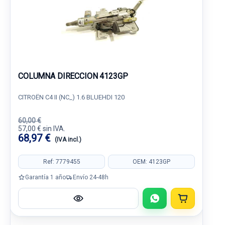
COLUMNA DIRECCION 4123GP
CITROËN C4 II (NC_) 1.6 BLUEHDI 120
60,00 €
57,00 € sin IVA.
68,97 €
(IVA incl.)
Ref: 7779455
OEM: 4123GP
Garantía 1 año
Envío 24-48h