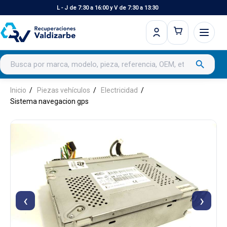
L - J de 7:30 a 16:00 y V de 7:30 a 13:30
Buscar productos
search
Inicio
Piezas vehículos
Electricidad
Sistema navegacion gps
‹
›