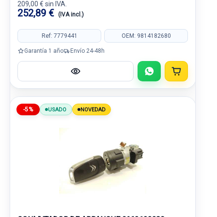
209,00 € sin IVA.
252,89 €
(IVA incl.)
Ref: 7779441
OEM: 9814182680
Garantía 1 año
Envío 24-48h
-5%
USADO
NOVEDAD