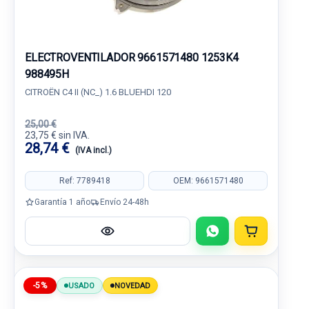
ELECTROVENTILADOR 9661571480 1253K4
988495H
CITROËN C4 II (NC_) 1.6 BLUEHDI 120
25,00 €
23,75 € sin IVA.
28,74 €
(IVA incl.)
Ref: 7789418
OEM: 9661571480
Garantía 1 año
Envío 24-48h
-5%
USADO
NOVEDAD