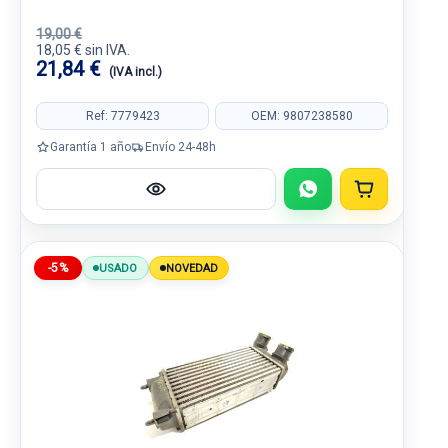
19,00 €
18,05 € sin IVA.
21,84 €
(IVA incl.)
Ref: 7779423
OEM: 9807238580
Garantía 1 año
Envío 24-48h
-5%
USADO
NOVEDAD