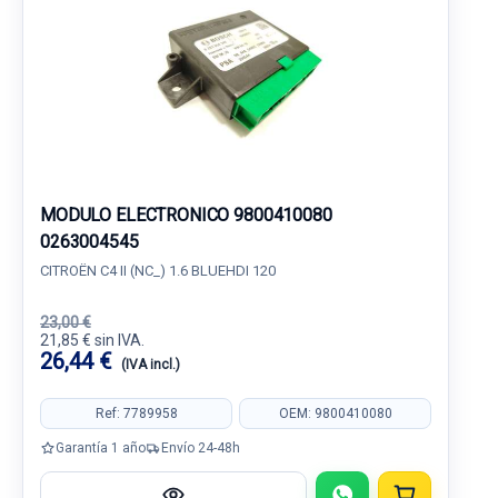
MODULO ELECTRONICO 9800410080
0263004545
CITROËN C4 II (NC_) 1.6 BLUEHDI 120
23,00 €
21,85 € sin IVA.
26,44 €
(IVA incl.)
Ref: 7789958
OEM: 9800410080
Garantía 1 año
Envío 24-48h