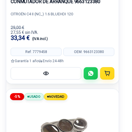
CONMUTADOR DE ARRANQUE 9663123380
CITROËN C4 II (NC_) 1.6 BLUEHDI 120
29,00 €
27,55 € sin IVA.
33,34 €
(IVA incl.)
Ref: 7779458
OEM: 9663123380
Garantía 1 año
Envío 24-48h
-5%
USADO
NOVEDAD