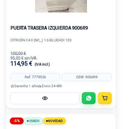
PUERTA TRASERA IZQUIERDA 9006R9
CITROËN C4 II (NC_) 1.6 BLUEHDI 120
100,00 €
95,00 € sin IVA.
114,95 €
(IVA incl.)
Ref: 7779536
OEM: 9006R9
Garantía 1 año
Envío 24-48h
-5%
USADO
NOVEDAD