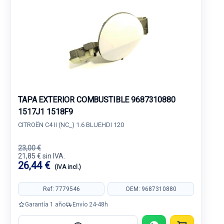
TAPA EXTERIOR COMBUSTIBLE 9687310880
1517J1 1518F9
CITROËN C4 II (NC_) 1.6 BLUEHDI 120
23,00 €
21,85 € sin IVA.
26,44 €
(IVA incl.)
Ref: 7779546
OEM: 9687310880
Garantía 1 año
Envío 24-48h