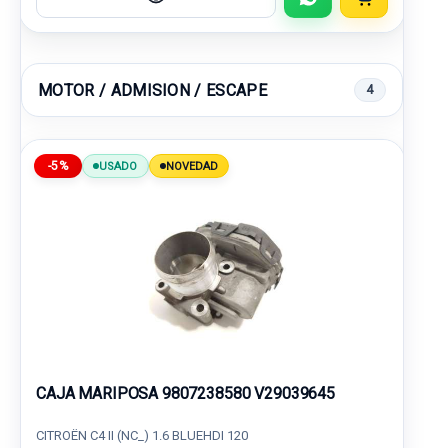
MOTOR / ADMISION / ESCAPE
4
-5%
USADO
NOVEDAD
CAJA MARIPOSA 9807238580 V29039645
CITROËN C4 II (NC_) 1.6 BLUEHDI 120