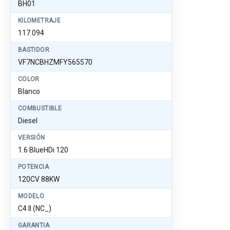
BH01
KILOMETRAJE
117.094
BASTIDOR
VF7NCBHZMFY565570
COLOR
Blanco
COMBUSTIBLE
Diesel
VERSIÓN
1.6 BlueHDi 120
POTENCIA
120CV 88KW
MODELO
C4 II (NC_)
GARANTIA