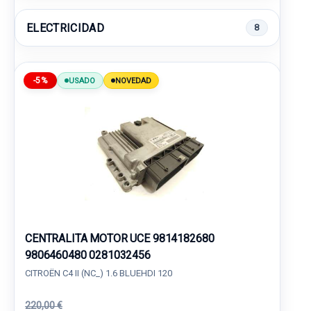
ELECTRICIDAD
8
-5%
USADO
NOVEDAD
CENTRALITA MOTOR UCE 9814182680
9806460480 0281032456
CITROËN C4 II (NC_) 1.6 BLUEHDI 120
220,00 €