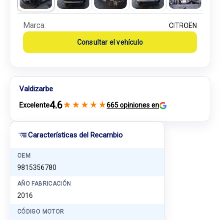
Marca:
CITROËN
Consultar el vehículo
Valdizarbe
4.6
★
★
★
★
★
Excelente
665 opiniones en
Características del Recambio
OEM
9815356780
AÑO FABRICACIÓN
2016
CÓDIGO MOTOR