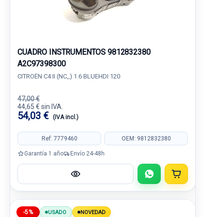
CUADRO INSTRUMENTOS 9812832380
A2C97398300
CITROËN C4 II (NC_) 1.6 BLUEHDI 120
47,00 €
44,65 € sin IVA.
54,03 €
(IVA incl.)
Ref: 7779460
OEM: 9812832380
Garantía 1 año
Envío 24-48h
-5%
USADO
NOVEDAD