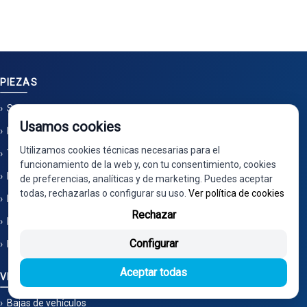
PIEZAS
Solicitud de piezas
Usamos cookies
Limpieza por ultrasonidos
Utilizamos cookies técnicas necesarias para el
También nos encontrarás en Ecoparts
funcionamiento de la web y, con tu consentimiento, cookies
No vendemos en Wallapop - No tenemos tienda
de preferencias, analíticas y de marketing. Puedes aceptar
todas, rechazarlas o configurar su uso.
Ver política de cookies
Instrucciones montaje e instalación
Rechazar
Marcas
Configurar
Referencias OEM
Aceptar todas
VEHÍCULOS Y SERVICIOS
Bajas de vehículos