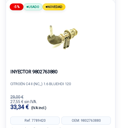
-5%
USADO
NOVEDAD
INYECTOR 9802763880
CITROËN C4 II (NC_) 1.6 BLUEHDI 120
29,00 €
27,55 € sin IVA.
33,34 €
(IVA incl.)
Ref: 7789420
OEM: 9802763880