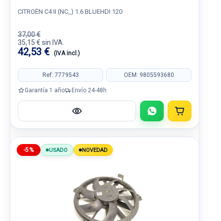
CITROËN C4 II (NC_) 1.6 BLUEHDI 120
37,00 €
35,15 € sin IVA.
42,53 €
(IVA incl.)
Ref: 7779543
OEM: 9805593680
Garantía 1 año
Envío 24-48h
-5%
USADO
NOVEDAD