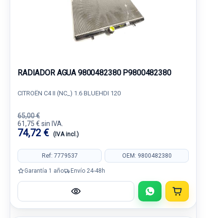
RADIADOR AGUA 9800482380 P9800482380
CITROËN C4 II (NC_) 1.6 BLUEHDI 120
65,00 €
61,75 € sin IVA.
74,72 €
(IVA incl.)
Ref: 7779537
OEM: 9800482380
Garantía 1 año
Envío 24-48h