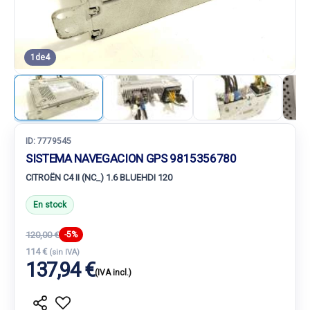
1
de
4
ID:
7779545
SISTEMA NAVEGACION GPS 9815356780
CITROËN C4 II (NC_) 1.6 BLUEHDI 120
En stock
120,00 €
-5%
114 €
(sin IVA)
137,94 €
(IVA incl.)