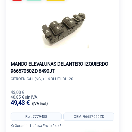
MANDO ELEVALUNAS DELANTERO IZQUIERDO
96657050ZD 6490JT
CITROËN C4 II (NC_) 1.6 BLUEHDI 120
43,00 €
40,85 € sin IVA.
49,43 €
(IVA incl.)
Ref: 7779488
OEM: 96657050ZD
Garantía 1 año
Envío 24-48h