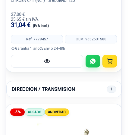
CITROËN C4 II (NC_) 1.6 BLUEHDI 120
27,00 €
25,65 € sin IVA.
31,04 €
(IVA incl.)
Ref: 7779457
OEM: 9682531580
Garantía 1 año
Envío 24-48h
DIRECCION / TRANSMISION
1
-5%
USADO
NOVEDAD