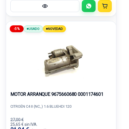
-5%
USADO
NOVEDAD
MOTOR ARRANQUE 9675660680 0001174601
CITROËN C4 II (NC_) 1.6 BLUEHDI 120
27,00 €
25,65 € sin IVA.