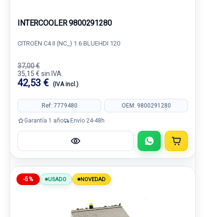
INTERCOOLER 9800291280
CITROËN C4 II (NC_) 1.6 BLUEHDI 120
37,00 €
35,15 € sin IVA.
42,53 €
(IVA incl.)
Ref: 7779480
OEM: 9800291280
Garantía 1 año
Envío 24-48h
-5%
USADO
NOVEDAD