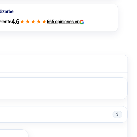
dizarbe
4.6
★
★
★
★
★
elente
665 opiniones en
3