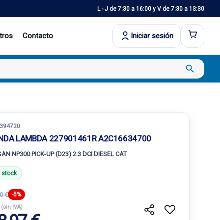
L - J de 7:30 a 16:00 y V de 7:30 a 13:30
tros
Contacto
Iniciar sesión
search
394720
NDA LAMBDA 227901461R A2C16634700
SAN NP300 PICK-UP (D23) 2.3 DCI DIESEL CAT
 stock
0 €
-5%
€
(sin IVA)