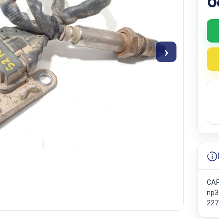
6
›
CAP
np3
227