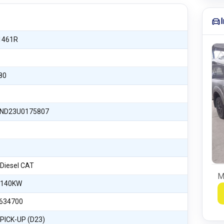
1461R
80
ND23U0175807
 Diesel CAT
M
 140KW
634700
PICK-UP (D23)