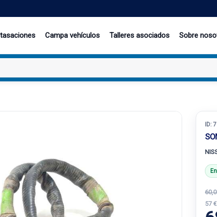
 tasaciones
Campa vehículos
Talleres asociados
Sobre noso
ID:
7
SO
NIS
En
60,0
57 