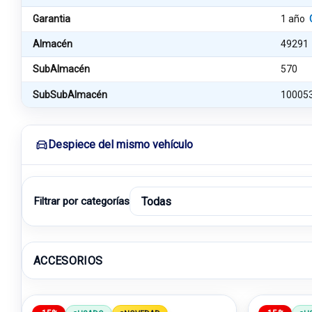
Garantia
1 año
Almacén
49291
SubAlmacén
570
SubSubAlmacén
10005
Despiece del mismo vehículo
Filtrar por categorías
ACCESORIOS