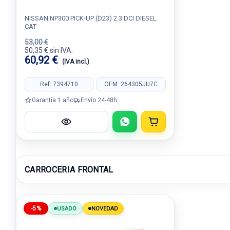
NISSAN NP300 PICK-UP (D23) 2.3 DCI DIESEL
CAT
53,00 €
50,35 € sin IVA.
60,92 €
(IVA incl.)
Ref: 7394710
OEM: 264305JU7C
Garantía 1 año
Envío 24-48h
CARROCERIA FRONTAL
-5%
USADO
NOVEDAD