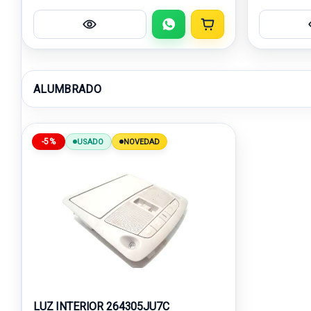
ALUMBRADO
-5%
USADO
NOVEDAD
LUZ INTERIOR 264305JU7C