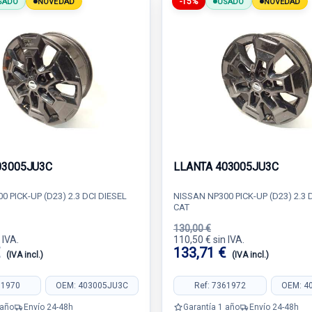
-15%
SADO
NOVEDAD
USADO
NOVEDAD
03005JU3C
LLANTA 403005JU3C
 PICK-UP (D23) 2.3 DCI DIESEL
NISSAN NP300 PICK-UP (D23) 2.3 
CAT
130,00 €
 IVA.
110,50 € sin IVA.
€
133,71 €
(IVA incl.)
(IVA incl.)
61970
OEM: 403005JU3C
Ref: 7361972
OEM: 4
 año
Envío 24-48h
Garantía 1 año
Envío 24-48h