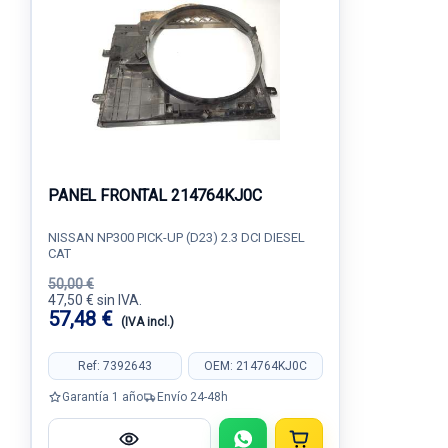
PANEL FRONTAL 214764KJ0C
NISSAN NP300 PICK-UP (D23) 2.3 DCI DIESEL
CAT
50,00 €
47,50 € sin IVA.
57,48 €
(IVA incl.)
Ref: 7392643
OEM: 214764KJ0C
Garantía 1 año
Envío 24-48h