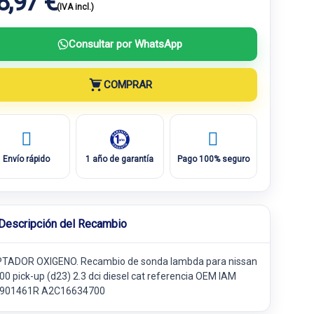
8,97 €
(IVA incl.)
Consultar por WhatsApp
COMPRAR
Envío rápido
1 año de garantía
Pago 100% seguro
Descripción del Recambio
TADOR OXIGENO. Recambio de sonda lambda para nissan
00 pick-up (d23) 2.3 dci diesel cat referencia OEM IAM
901461R A2C16634700