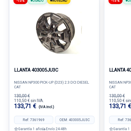
-15%
-15%
USADO
NOVEDAD
U
LLANTA 403005JU3C
LLANTA 4
NISSAN NP300 PICK-UP (D23) 2.3 DCI DIESEL
NISSAN NP300
CAT
CAT
130,00 €
130,00 €
110,50 € sin IVA.
110,50 € sin
133,71 €
133,71 
(IVA incl.)
Ref: 7361969
OEM: 403005JU3C
Ref: 73
Garantía 1 año
Envío 24-48h
Garantía 1