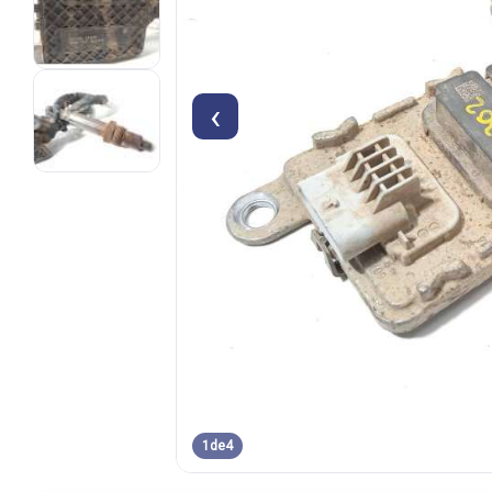
‹
1
de
4