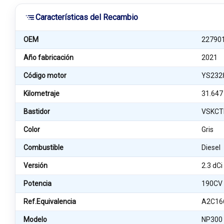
Características del Recambio
OEM
22790
Año fabricación
2021
Código motor
YS232
Kilometraje
31.647
Bastidor
VSKCT
Color
Gris
Combustible
Diesel
Versión
2.3 dCi
Potencia
190CV
Ref.Equivalencia
A2C16
Modelo
NP300 