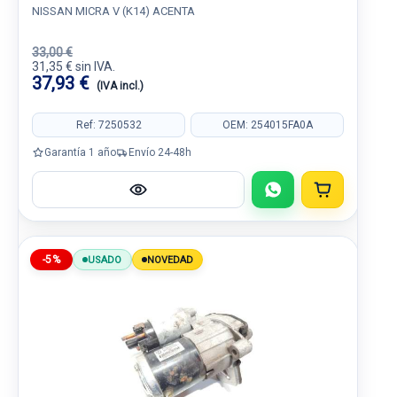
NISSAN MICRA V (K14) ACENTA
33,00 €
31,35 € sin IVA.
37,93 €
(IVA incl.)
Ref: 7250532
OEM: 254015FA0A
Garantía 1 año
Envío 24-48h
-5%
USADO
NOVEDAD