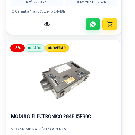
Ref: 7250571
OEM: 287109757R
Garantía 1 año
Envío 24-48h
-5%
USADO
NOVEDAD
MODULO ELECTRONICO 284B15FB0C
NISSAN MICRA V (K14) ACENTA