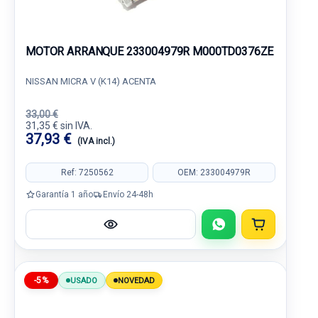
MOTOR ARRANQUE 233004979R M000TD0376ZE
NISSAN MICRA V (K14) ACENTA
33,00 €
31,35 € sin IVA.
37,93 €
(IVA incl.)
Ref: 7250562
OEM: 233004979R
Garantía 1 año
Envío 24-48h
-5%
USADO
NOVEDAD