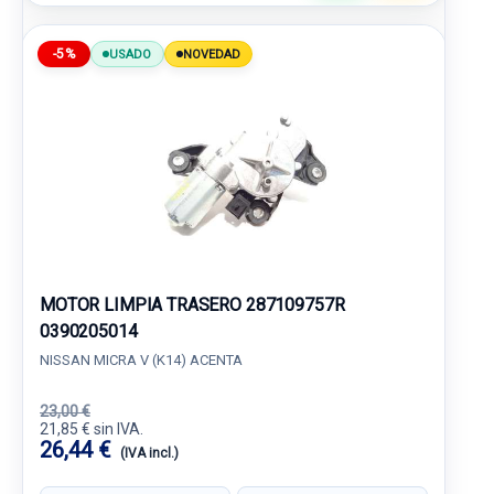
-5%
USADO
NOVEDAD
MOTOR LIMPIA TRASERO 287109757R
0390205014
NISSAN MICRA V (K14) ACENTA
23,00 €
21,85 € sin IVA.
26,44 €
(IVA incl.)