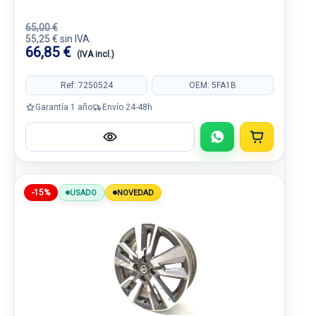
65,00 €
55,25 € sin IVA.
66,85 €
(IVA incl.)
Ref: 7250524
OEM: 5FA1B
Garantía 1 año
Envío 24-48h
-15%
USADO
NOVEDAD