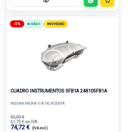
-5%
USADO
NOVEDAD
CUADRO INSTRUMENTOS 5FB1A 248105FB1A
NISSAN MICRA V (K14) ACENTA
65,00 €
61,75 € sin IVA.
74,72 €
(IVA incl.)