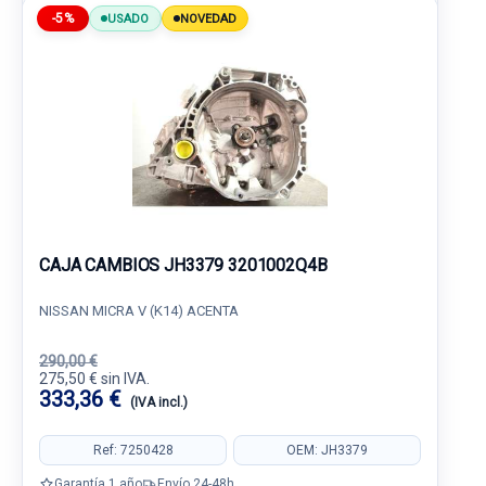
-5%
USADO
NOVEDAD
CAJA CAMBIOS JH3379 3201002Q4B
NISSAN MICRA V (K14) ACENTA
290,00 €
275,50 € sin IVA.
333,36 €
(IVA incl.)
Ref: 7250428
OEM: JH3379
Garantía 1 año
Envío 24-48h