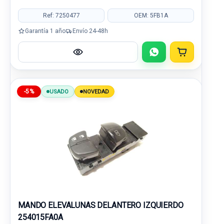
Ref: 7250477
OEM: 5FB1A
Garantía 1 año
Envío 24-48h
-5%
USADO
NOVEDAD
MANDO ELEVALUNAS DELANTERO IZQUIERDO
254015FA0A