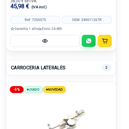
38,00 € sin IVA.
45,98 €
(IVA incl.)
Ref: 7250575
OEM: 349011267R
Garantía 1 año
Envío 24-48h
CARROCERIA LATERALES
2
-5%
USADO
NOVEDAD