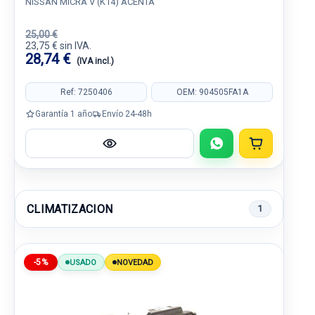
NISSAN MICRA V (K14) ACENTA
25,00 €
23,75 € sin IVA.
28,74 €
(IVA incl.)
Ref: 7250406
OEM: 904505FA1A
Garantía 1 año
Envío 24-48h
CLIMATIZACION
1
-5%
USADO
NOVEDAD