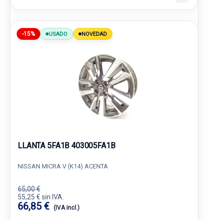
-15%
USADO
NOVEDAD
LLANTA 5FA1B 403005FA1B
NISSAN MICRA V (K14) ACENTA
65,00 €
55,25 € sin IVA.
66,85 €
(IVA incl.)