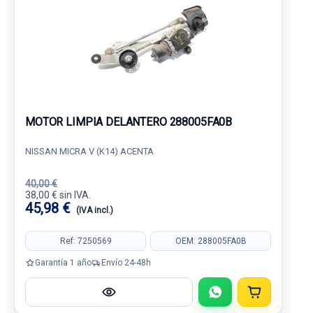
MOTOR LIMPIA DELANTERO 288005FA0B
NISSAN MICRA V (K14) ACENTA
40,00 €
38,00 € sin IVA.
45,98 €
(IVA incl.)
Ref: 7250569
OEM: 288005FA0B
Garantía 1 año
Envío 24-48h