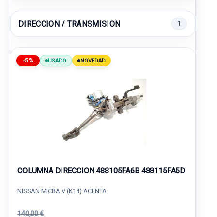
DIRECCION / TRANSMISION
1
-5%
USADO
NOVEDAD
COLUMNA DIRECCION 488105FA6B 488115FA5D
NISSAN MICRA V (K14) ACENTA
140,00 €