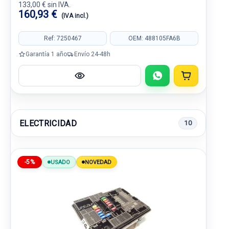
133,00 € sin IVA.
160,93 €
(IVA incl.)
Ref: 7250467
OEM: 488105FA6B
Garantía 1 año
Envío 24-48h
ELECTRICIDAD
10
-5%
USADO
NOVEDAD