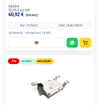
53,00 €
50,35 € sin IVA.
60,92 €
(IVA incl.)
Ref: 7279050
OEM: 284B15FB0C
Garantía 1 año
Envío 24-48h
-5%
USADO
NOVEDAD