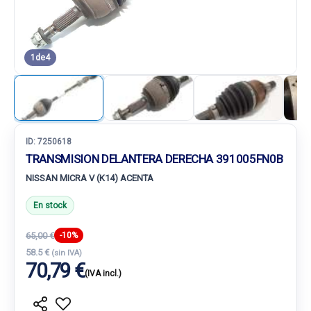
1
de
4
ID:
7250618
TRANSMISION DELANTERA DERECHA 391005FN0B
NISSAN MICRA V (K14) ACENTA
En stock
65,00 €
-10%
58.5 €
(sin IVA)
70,79 €
(IVA incl.)