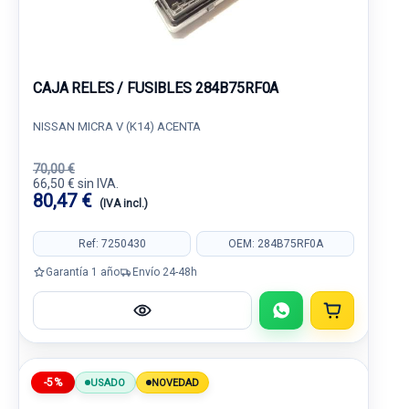
CAJA RELES / FUSIBLES 284B75RF0A
NISSAN MICRA V (K14) ACENTA
70,00 €
66,50 € sin IVA.
80,47 €
(IVA incl.)
Ref: 7250430
OEM: 284B75RF0A
Garantía 1 año
Envío 24-48h
-5%
USADO
NOVEDAD