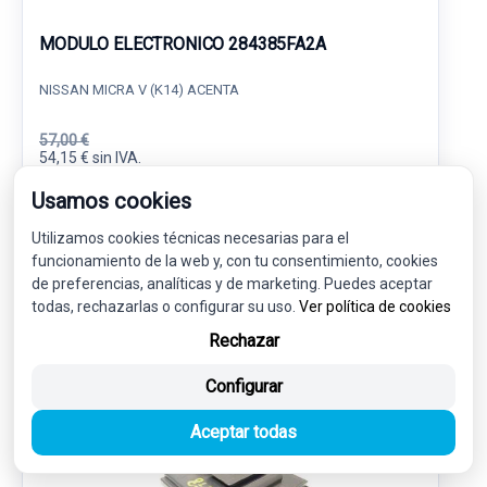
MODULO ELECTRONICO 284385FA2A
NISSAN MICRA V (K14) ACENTA
57,00 €
54,15 € sin IVA.
65,52 €
(IVA incl.)
Usamos cookies
Ref: 7279071
OEM: 284385FA2A
Utilizamos cookies técnicas necesarias para el
funcionamiento de la web y, con tu consentimiento, cookies
Garantía 1 año
Envío 24-48h
de preferencias, analíticas y de marketing. Puedes aceptar
todas, rechazarlas o configurar su uso.
Ver política de cookies
Rechazar
Configurar
-5%
USADO
NOVEDAD
Aceptar todas