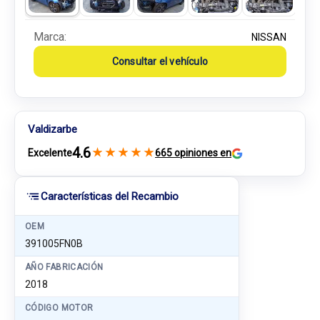
Marca:
NISSAN
Consultar el vehículo
Valdizarbe
4.6
★
★
★
★
★
Excelente
665 opiniones en
Características del Recambio
OEM
391005FN0B
AÑO FABRICACIÓN
2018
CÓDIGO MOTOR