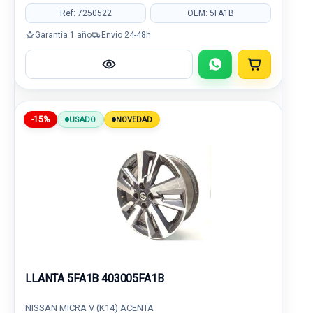
Ref: 7250522
OEM: 5FA1B
Garantía 1 año
Envío 24-48h
-15%
USADO
NOVEDAD
LLANTA 5FA1B 403005FA1B
NISSAN MICRA V (K14) ACENTA