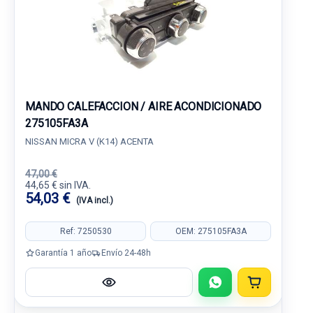
MANDO CALEFACCION / AIRE ACONDICIONADO
275105FA3A
NISSAN MICRA V (K14) ACENTA
47,00 €
44,65 € sin IVA.
54,03 €
(IVA incl.)
Ref: 7250530
OEM: 275105FA3A
Garantía 1 año
Envío 24-48h