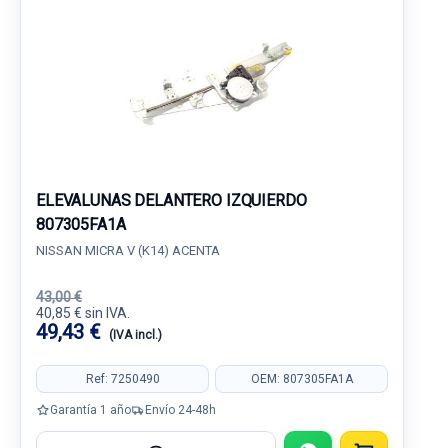
ELEVALUNAS DELANTERO IZQUIERDO
807305FA1A
NISSAN MICRA V (K14) ACENTA
43,00 €
40,85 € sin IVA.
49,43 €
(IVA incl.)
Ref: 7250490
OEM: 807305FA1A
Garantía 1 año
Envío 24-48h