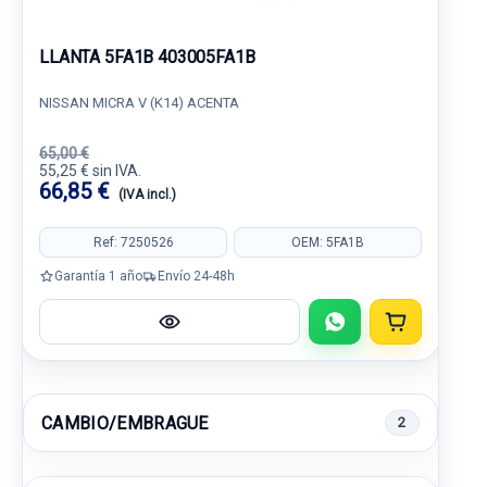
LLANTA 5FA1B 403005FA1B
NISSAN MICRA V (K14) ACENTA
65,00 €
55,25 € sin IVA.
66,85 €
(IVA incl.)
Ref: 7250526
OEM: 5FA1B
Garantía 1 año
Envío 24-48h
CAMBIO/EMBRAGUE
2