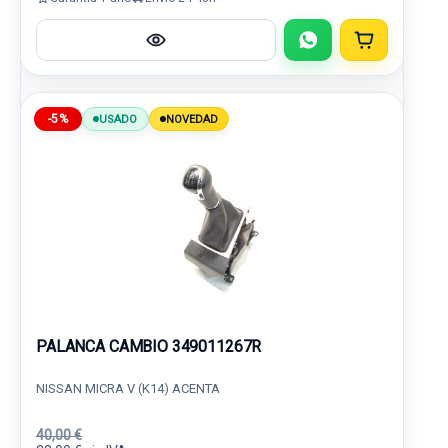
-5%
USADO
NOVEDAD
PALANCA CAMBIO 349011267R
NISSAN MICRA V (K14) ACENTA
40,00 €