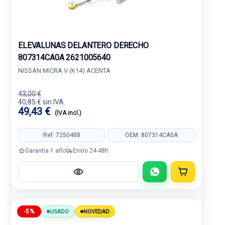
ELEVALUNAS DELANTERO DERECHO
807314CA0A 2621005640
NISSAN MICRA V (K14) ACENTA
43,00 €
40,85 € sin IVA.
49,43 €
(IVA incl.)
Ref: 7250488
OEM: 807314CA0A
Garantía 1 año
Envío 24-48h
-5%
USADO
NOVEDAD