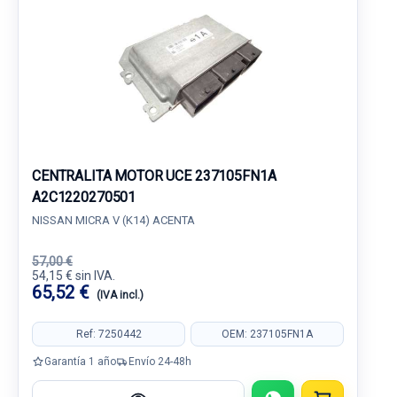
CENTRALITA MOTOR UCE 237105FN1A
A2C1220270501
NISSAN MICRA V (K14) ACENTA
57,00 €
54,15 € sin IVA.
65,52 €
(IVA incl.)
Ref: 7250442
OEM: 237105FN1A
Garantía 1 año
Envío 24-48h