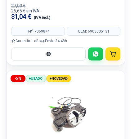
27,00 €
25,65 € sin IVA.
31,04 €
(IVA incl.)
Ref: 7069874
OEM: 6903005131
Garantía 1 año
Envío 24-48h
-5%
USADO
NOVEDAD