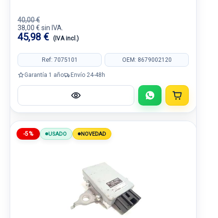
40,00 €
38,00 € sin IVA.
45,98 €
(IVA incl.)
Ref: 7075101
OEM: 8679002120
Garantía 1 año
Envío 24-48h
-5%
USADO
NOVEDAD