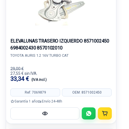
ELEVALUNAS TRASERO IZQUIERDO 8571002450
6984002430 8570102010
TOYOTA AURIS 1.2 16V TURBO CAT
29,00 €
27,55 € sin IVA.
33,34 €
(IVA incl.)
Ref: 7069879
OEM: 8571002450
Garantía 1 año
Envío 24-48h