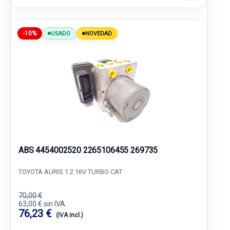
-10%
USADO
NOVEDAD
ABS 4454002520 2265106455 269735
TOYOTA AURIS 1.2 16V TURBO CAT
70,00 €
63,00 € sin IVA.
76,23 €
(IVA incl.)