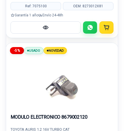
Ref: 7075100
OEM: 8273012X81
Garantía 1 año
Envío 24-48h
-5%
USADO
NOVEDAD
MODULO ELECTRONICO 8679002120
TOYOTA AURIS 1.2 16V TURBO CAT