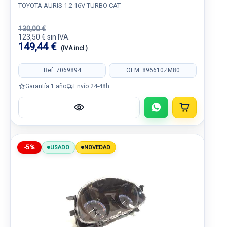
TOYOTA AURIS 1.2 16V TURBO CAT
130,00 €
123,50 € sin IVA.
149,44 €
(IVA incl.)
Ref: 7069894
OEM: 896610ZM80
Garantía 1 año
Envío 24-48h
-5%
USADO
NOVEDAD