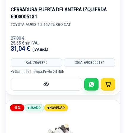
CERRADURA PUERTA DELANTERA IZQUIERDA
6903005131
TOYOTA AURIS 1.2 16V TURBO CAT
27,00 €
25,65 € sin IVA.
31,04 €
(IVA incl.)
Ref: 7069875
OEM: 6903005131
Garantía 1 año
Envío 24-48h
-5%
USADO
NOVEDAD