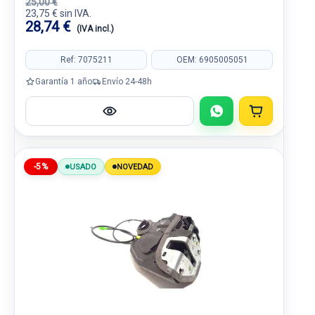
25,00 €
23,75 € sin IVA.
28,74 €
(IVA incl.)
Ref: 7075211
OEM: 6905005051
Garantía 1 año
Envío 24-48h
-5%
USADO
NOVEDAD