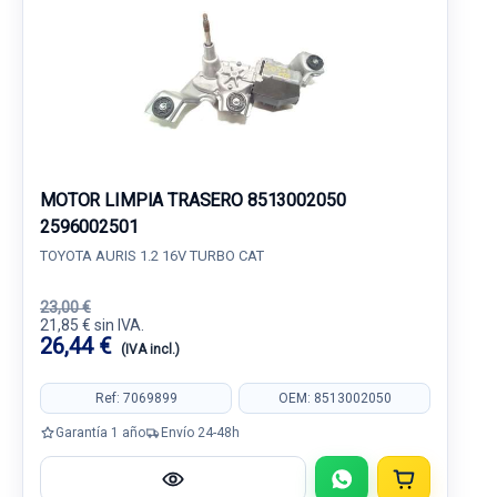
MOTOR LIMPIA TRASERO 8513002050
2596002501
TOYOTA AURIS 1.2 16V TURBO CAT
23,00 €
21,85 € sin IVA.
26,44 €
(IVA incl.)
Ref: 7069899
OEM: 8513002050
Garantía 1 año
Envío 24-48h