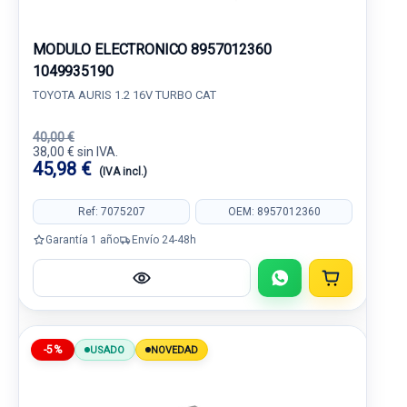
MODULO ELECTRONICO 8957012360
1049935190
TOYOTA AURIS 1.2 16V TURBO CAT
40,00 €
38,00 € sin IVA.
45,98 €
(IVA incl.)
Ref: 7075207
OEM: 8957012360
Garantía 1 año
Envío 24-48h
-5%
USADO
NOVEDAD