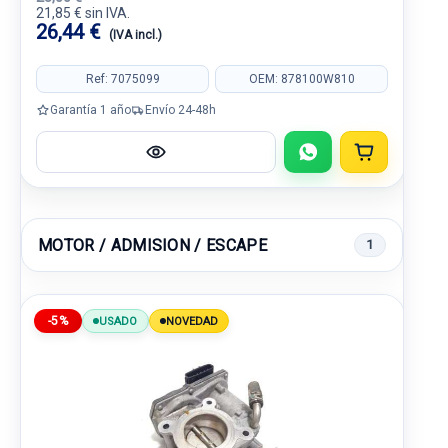
21,85 € sin IVA.
26,44 €
(IVA incl.)
Ref: 7075099
OEM: 878100W810
Garantía 1 año
Envío 24-48h
MOTOR / ADMISION / ESCAPE
1
-5%
USADO
NOVEDAD