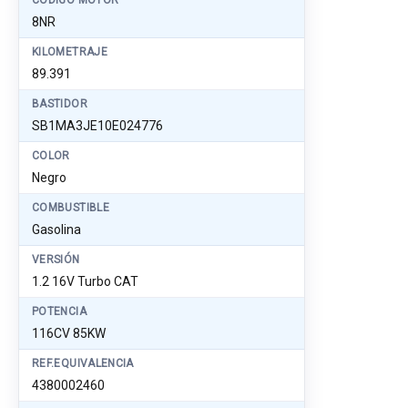
CÓDIGO MOTOR
8NR
KILOMETRAJE
89.391
BASTIDOR
SB1MA3JE10E024776
COLOR
Negro
COMBUSTIBLE
Gasolina
VERSIÓN
1.2 16V Turbo CAT
POTENCIA
116CV 85KW
REF.EQUIVALENCIA
4380002460