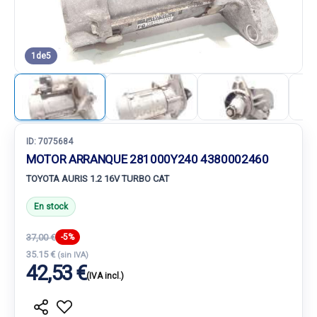
1
de
5
ID:
7075684
MOTOR ARRANQUE 281000Y240 4380002460
TOYOTA AURIS 1.2 16V TURBO CAT
En stock
37,00 €
-5%
35.15 €
(sin IVA)
42,53 €
(IVA incl.)