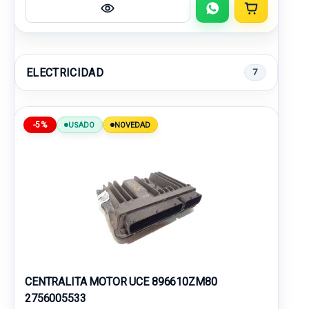
ELECTRICIDAD
7
-5%
USADO
NOVEDAD
CENTRALITA MOTOR UCE 896610ZM80
2756005533