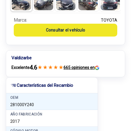
Marca:
TOYOTA
Consultar el vehículo
Valdizarbe
4.6
★
★
★
★
★
Excelente
665 opiniones en
Características del Recambio
OEM
281000Y240
AÑO FABRICACIÓN
2017