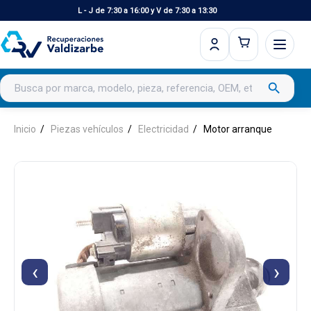
L - J de 7:30 a 16:00 y V de 7:30 a 13:30
Buscar productos
search
Inicio
Piezas vehículos
Electricidad
Motor arranque
‹
›