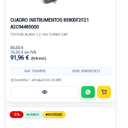
CUADRO INSTRUMENTOS 83800F2F21
A2C94485000
TOYOTA AURIS 1.2 16V TURBO CAT
80,00 €
76,00 € sin IVA.
91,96 €
(IVA incl.)
Ref: 7069895
OEM: 83800F2F21
Garantía 1 año
Envío 24-48h
-5%
USADO
NOVEDAD