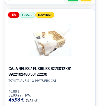
-5%
USADO
NOVEDAD
CAJA RELES / FUSIBLES 8273012X81
8922102480 50122230
TOYOTA AURIS 1.2 16V TURBO CAT
40,00 €
38,00 € sin IVA.
45,98 €
(IVA incl.)