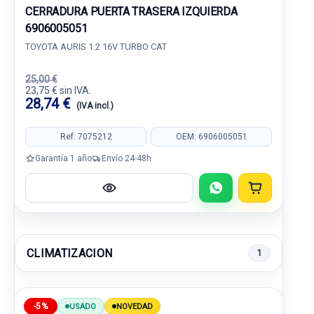
CERRADURA PUERTA TRASERA IZQUIERDA
6906005051
TOYOTA AURIS 1.2 16V TURBO CAT
25,00 €
23,75 € sin IVA.
28,74 €
(IVA incl.)
Ref: 7075212
OEM: 6906005051
Garantía 1 año
Envío 24-48h
CLIMATIZACION
1
-5%
USADO
NOVEDAD