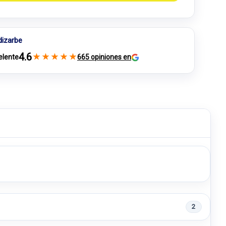
dizarbe
4.6
★
★
★
★
★
elente
665 opiniones en
2