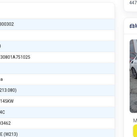
447
300302
0
30801A751025
na
(213.080)
 145KW
4C
M
03462
E (W213)