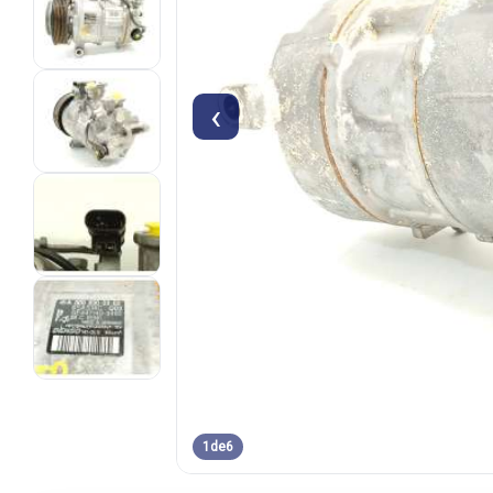
‹
1
de
6