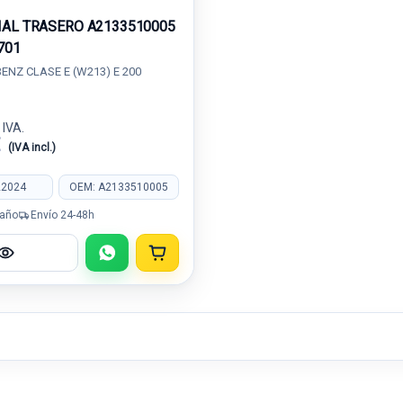
IAL TRASERO A2133510005
701
NZ CLASE E (W213) E 200
 IVA.
€
(IVA incl.)
22024
OEM: A2133510005
 año
Envío 24-48h