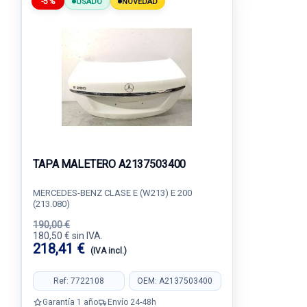
-5%
USADO
NOVEDAD
TAPA MALETERO A2137503400
MERCEDES-BENZ CLASE E (W213) E 200
(213.080)
190,00 €
180,50 € sin IVA.
218,41 €
(IVA incl.)
Ref: 7722108
OEM: A2137503400
Garantía 1 año
Envío 24-48h