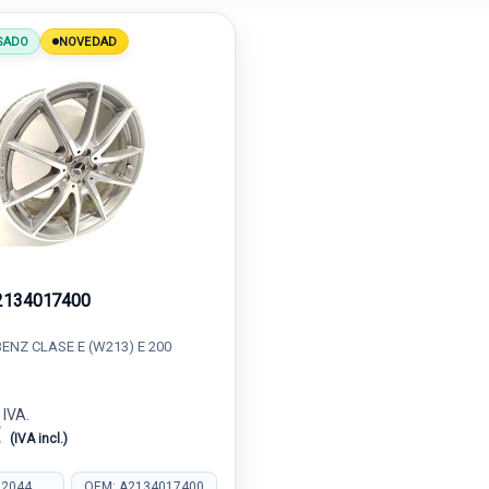
SADO
NOVEDAD
2134017400
NZ CLASE E (W213) E 200
 IVA.
€
(IVA incl.)
22044
OEM: A2134017400