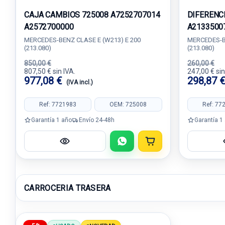
CAJA CAMBIOS 725008 A7252707014
DIFERENC
A2572700000
A2133500
MERCEDES-BENZ CLASE E (W213) E 200
MERCEDES-BE
(213.080)
(213.080)
850,00 €
260,00 €
807,50 € sin IVA.
247,00 € sin
977,08 €
298,87 
(IVA incl.)
Ref: 7721983
OEM: 725008
Ref: 77
Garantía 1 año
Envío 24-48h
Garantía 1
CARROCERIA TRASERA