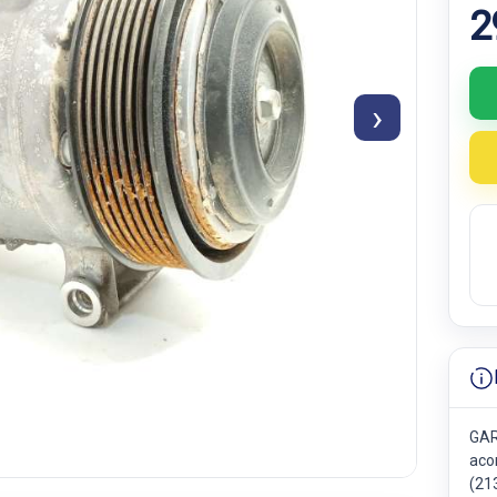
2
›
GAR
aco
(21