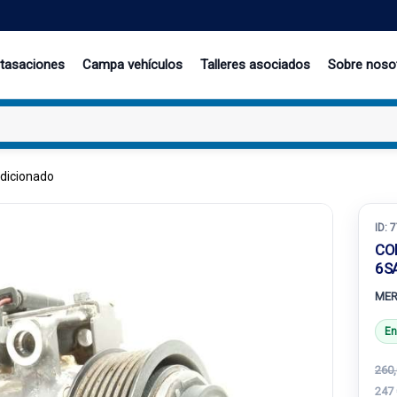
 tasaciones
Campa vehículos
Talleres asociados
Sobre noso
dicionado
ID:
7
CO
6S
MER
En
260,
247