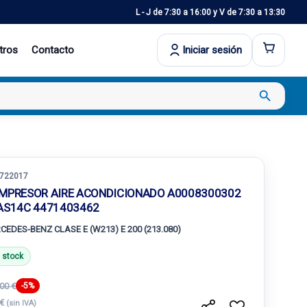
L - J de 7:30 a 16:00 y V de 7:30 a 13:30
tros
Contacto
Iniciar sesión
search
722017
MPRESOR AIRE ACONDICIONADO A0008300302
AS14C 4471403462
CEDES-BENZ CLASE E (W213) E 200 (213.080)
 stock
00 €
-5%
 €
(sin IVA)