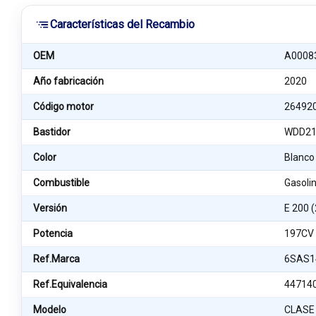
Características del Recambio
OEM
A0008
Año fabricación
2020
Código motor
26492
Bastidor
WDD21
Color
Blanco
Combustible
Gasoli
Versión
E 200 
Potencia
197CV
Ref.Marca
6SAS1
Ref.Equivalencia
44714
Modelo
CLASE 