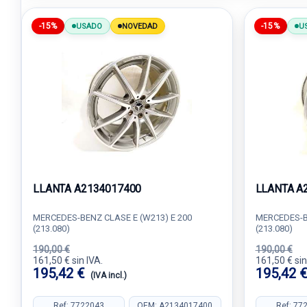
-15%
-15%
USADO
NOVEDAD
U
LLANTA A2134017400
LLANTA A
MERCEDES-BENZ CLASE E (W213) E 200
MERCEDES-BE
(213.080)
(213.080)
190,00 €
190,00 €
161,50 € sin IVA.
161,50 € sin
195,42 €
195,42 
(IVA incl.)
Ref: 7722043
OEM: A2134017400
Ref: 77