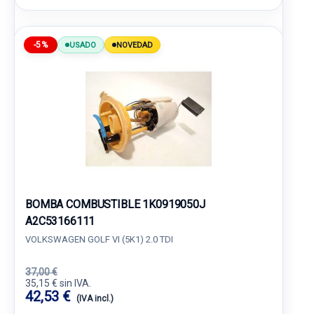
-5%
USADO
NOVEDAD
BOMBA COMBUSTIBLE 1K0919050J
A2C53166111
VOLKSWAGEN GOLF VI (5K1) 2.0 TDI
37,00 €
35,15 € sin IVA.
42,53 €
(IVA incl.)