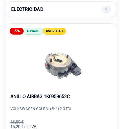
ELECTRICIDAD
3
-5%
USADO
NOVEDAD
ANILLO AIRBAG 1K0959653C
VOLKSWAGEN GOLF VI (5K1) 2.0 TDI
16,00 €
15,20 € sin IVA.