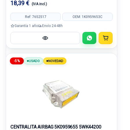
18,39 €
(IVA incl.)
Ref: 7652517
OEM: 1K0959653C
Garantía 1 año
Envío 24-48h
-5%
USADO
NOVEDAD
CENTRALITA AIRBAG 5K0959655 5WK44200