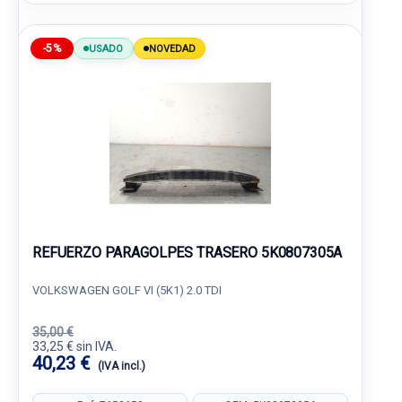
-5%
USADO
NOVEDAD
REFUERZO PARAGOLPES TRASERO 5K0807305A
VOLKSWAGEN GOLF VI (5K1) 2.0 TDI
35,00 €
33,25 € sin IVA.
40,23 €
(IVA incl.)