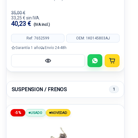
35,00 €
33,25 € sin IVA.
40,23 €
(IVA incl.)
Ref: 7652599
OEM: 1K0145803AJ
Garantía 1 año
Envío 24-48h
SUSPENSION / FRENOS
1
-5%
USADO
NOVEDAD