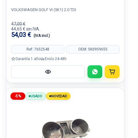
VOLKSWAGEN GOLF VI (5K1) 2.0 TDI
47,00 €
44,65 € sin IVA.
54,03 €
(IVA incl.)
Ref: 7652548
OEM: 5K0959655
Garantía 1 año
Envío 24-48h
-5%
USADO
NOVEDAD