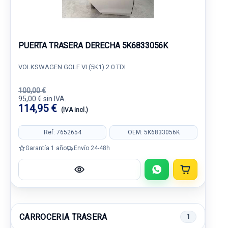
PUERTA TRASERA DERECHA 5K6833056K
VOLKSWAGEN GOLF VI (5K1) 2.0 TDI
100,00 €
95,00 € sin IVA.
114,95 €
(IVA incl.)
Ref: 7652654
OEM: 5K6833056K
Garantía 1 año
Envío 24-48h
CARROCERIA TRASERA
1