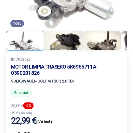
1
de
5
ID:
7652625
MOTOR LIMPIA TRASERO 5K6955711A
0390201826
VOLKSWAGEN GOLF VI (5K1) 2.0 TDI
En stock
20,00 €
-5%
19 €
(sin IVA)
22,99 €
(IVA incl.)