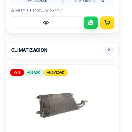
Ref: 7652658
OEM: 5K0807305A
Garantía 1 año
Envío 24-48h
CLIMATIZACION
2
-5%
USADO
NOVEDAD