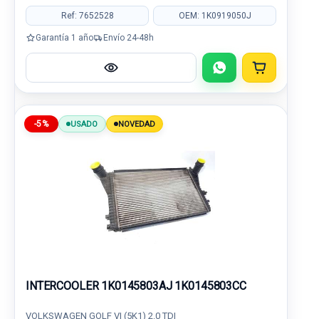
Ref: 7652528
OEM: 1K0919050J
Garantía 1 año
Envío 24-48h
-5%
USADO
NOVEDAD
INTERCOOLER 1K0145803AJ 1K0145803CC
VOLKSWAGEN GOLF VI (5K1) 2.0 TDI