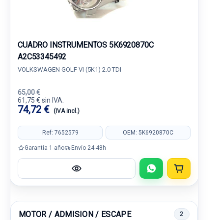
CUADRO INSTRUMENTOS 5K6920870C
A2C53345492
VOLKSWAGEN GOLF VI (5K1) 2.0 TDI
65,00 €
61,75 € sin IVA.
74,72 €
(IVA incl.)
Ref: 7652579
OEM: 5K6920870C
Garantía 1 año
Envío 24-48h
MOTOR / ADMISION / ESCAPE
2