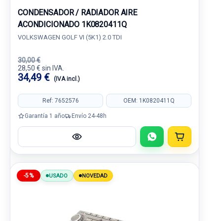
CONDENSADOR / RADIADOR AIRE
ACONDICIONADO 1K0820411Q
VOLKSWAGEN GOLF VI (5K1) 2.0 TDI
30,00 €
28,50 € sin IVA.
34,49 €
(IVA incl.)
Ref: 7652576
OEM: 1K0820411Q
Garantía 1 año
Envío 24-48h
-5%
USADO
NOVEDAD