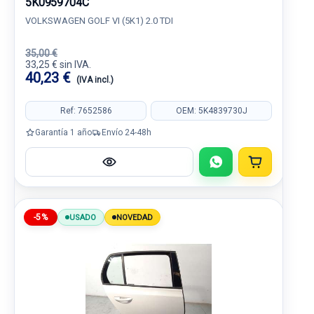
5K0959704C
VOLKSWAGEN GOLF VI (5K1) 2.0 TDI
35,00 €
33,25 € sin IVA.
40,23 €
(IVA incl.)
Ref: 7652586
OEM: 5K4839730J
Garantía 1 año
Envío 24-48h
-5%
USADO
NOVEDAD