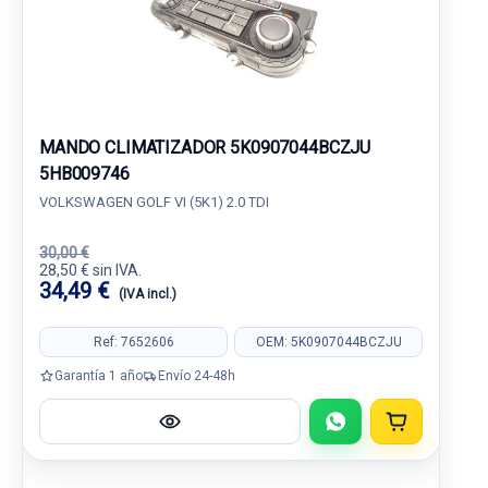
MANDO CLIMATIZADOR 5K0907044BCZJU
5HB009746
VOLKSWAGEN GOLF VI (5K1) 2.0 TDI
30,00 €
28,50 € sin IVA.
34,49 €
(IVA incl.)
Ref: 7652606
OEM: 5K0907044BCZJU
Garantía 1 año
Envío 24-48h