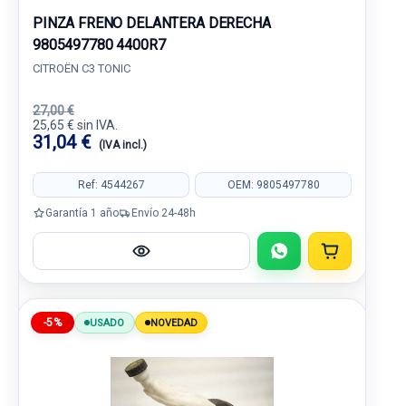
PINZA FRENO DELANTERA DERECHA
9805497780 4400R7
CITROËN C3 TONIC
27,00 €
25,65 € sin IVA.
31,04 €
(IVA incl.)
Ref: 4544267
OEM: 9805497780
Garantía 1 año
Envío 24-48h
-5%
USADO
NOVEDAD