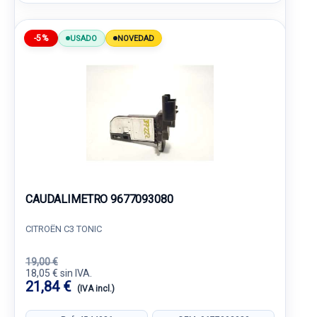
-5%
USADO
NOVEDAD
CAUDALIMETRO 9677093080
CITROËN C3 TONIC
19,00 €
18,05 € sin IVA.
21,84 €
(IVA incl.)