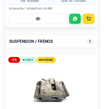
Ref: 4544086
OEM: 9677093080
Garantía 1 año
Envío 24-48h
SUSPENSION / FRENOS
2
-5%
USADO
NOVEDAD