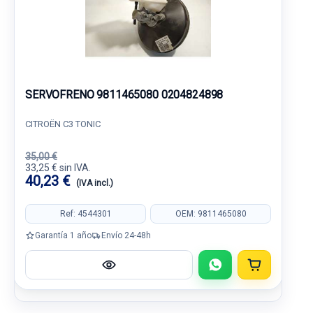
SERVOFRENO 9811465080 0204824898
CITROËN C3 TONIC
35,00 €
33,25 € sin IVA.
40,23 €
(IVA incl.)
Ref: 4544301
OEM: 9811465080
Garantía 1 año
Envío 24-48h