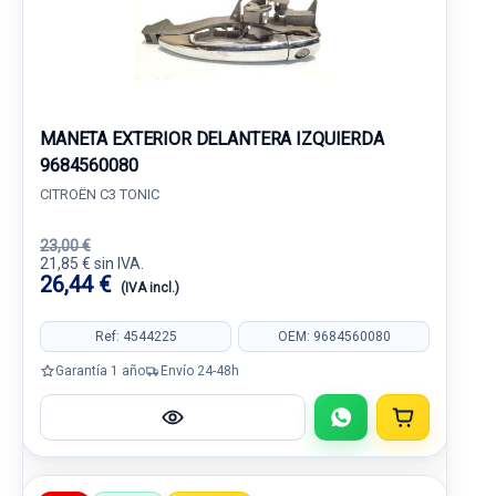
MANETA EXTERIOR DELANTERA IZQUIERDA
9684560080
CITROËN C3 TONIC
23,00 €
21,85 € sin IVA.
26,44 €
(IVA incl.)
Ref: 4544225
OEM: 9684560080
Garantía 1 año
Envío 24-48h