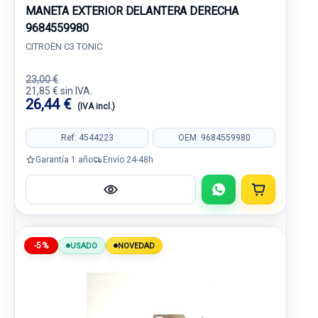
MANETA EXTERIOR DELANTERA DERECHA
9684559980
CITROËN C3 TONIC
23,00 €
21,85 € sin IVA.
26,44 €
(IVA incl.)
Ref: 4544223
OEM: 9684559980
Garantía 1 año
Envío 24-48h
-5%
USADO
NOVEDAD