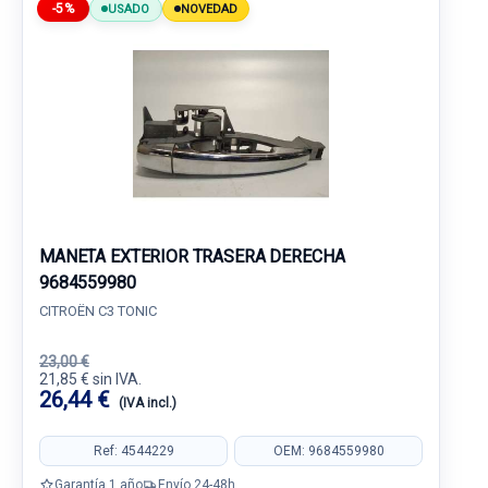
-5%
USADO
NOVEDAD
MANETA EXTERIOR TRASERA DERECHA
9684559980
CITROËN C3 TONIC
23,00 €
21,85 € sin IVA.
26,44 €
(IVA incl.)
Ref: 4544229
OEM: 9684559980
Garantía 1 año
Envío 24-48h