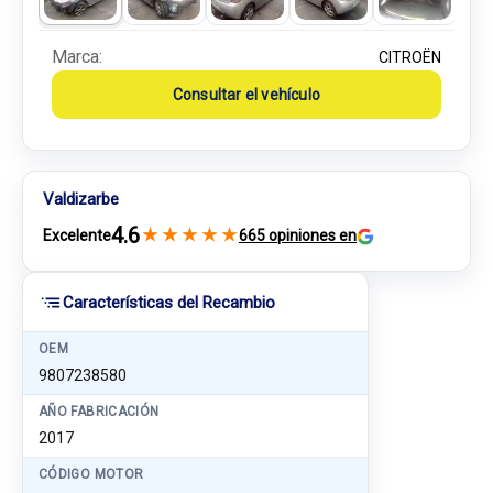
Marca:
CITROËN
Consultar el vehículo
Valdizarbe
4.6
★
★
★
★
★
Excelente
665 opiniones en
Características del Recambio
OEM
9807238580
AÑO FABRICACIÓN
2017
CÓDIGO MOTOR