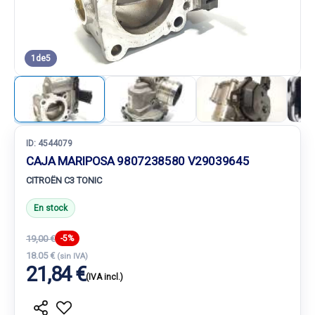
1
de
5
ID:
4544079
CAJA MARIPOSA 9807238580 V29039645
CITROËN C3 TONIC
En stock
19,00 €
-5%
18.05 €
(sin IVA)
21,84 €
(IVA incl.)