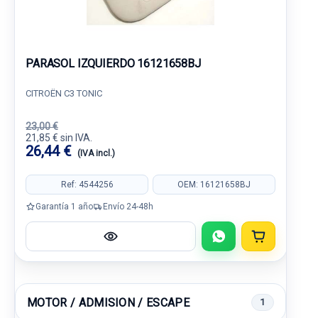
PARASOL IZQUIERDO 16121658BJ
CITROËN C3 TONIC
23,00 €
21,85 € sin IVA.
26,44 €
(IVA incl.)
Ref: 4544256
OEM: 16121658BJ
Garantía 1 año
Envío 24-48h
MOTOR / ADMISION / ESCAPE
1