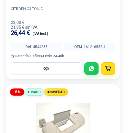
CITROËN C3 TONIC
23,00 €
21,85 € sin IVA.
26,44 €
(IVA incl.)
Ref: 4544255
OEM: 16121658BJ
Garantía 1 año
Envío 24-48h
-5%
USADO
NOVEDAD