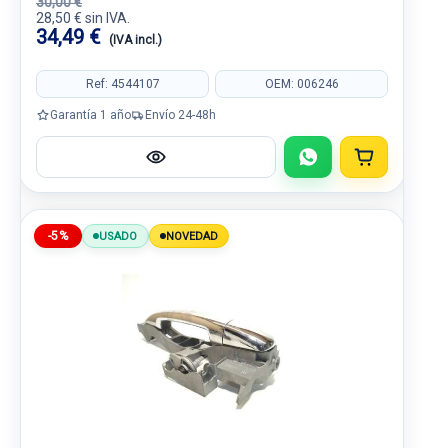
30,00 €
28,50 € sin IVA.
34,49 €
(IVA incl.)
Ref: 4544107
OEM: 006246
Garantía 1 año
Envío 24-48h
-5%
USADO
NOVEDAD